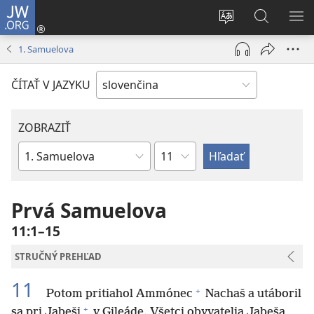
JW.ORG
Prihlásiť
sa
Zmeniť
Vyhľadáva
ZO
(otvorí
jazyk
na
PO
1. Samuelova
nové
stránky
JW.ORG
okno)
ČÍTAŤ V JAZYKU
ZOBRAZIŤ
Kapitola
Biblická
kniha
Prvá Samuelova
11:1–15
STRUČNÝ PREHĽAD
11
+
Potom pritiahol Ammónec
Nachaš a utáboril
+
sa pri Jabeši
v Gileáde. Všetci obyvatelia Jabeša