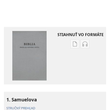
STIAHNUŤ VO FORMÁTE
Možnosti
Možnosti
sťahovania
sťahovania
elektronických
audionahráv
publikácií
Biblia
Biblia
–
–
Preklad
Preklad
nového
nového
sveta
sveta
(2019)
1. Samuelova
(2019)
STRUČNÝ PREHĽAD