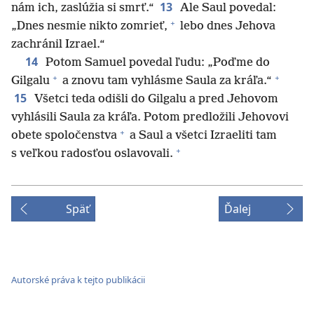
13
nám ich, zaslúžia si smrť.“
Ale Saul povedal:
+
„Dnes nesmie nikto zomrieť,
lebo dnes Jehova
zachránil Izrael.“
14
Potom Samuel povedal ľudu: „Poďme do
+
+
Gilgalu
a znovu tam vyhlásme Saula za kráľa.“
15
Všetci teda odišli do Gilgalu a pred Jehovom
vyhlásili Saula za kráľa. Potom predložili Jehovovi
+
obete spoločenstva
a Saul a všetci Izraeliti tam
+
s veľkou radosťou oslavovali.
Späť
Ďalej
Autorské práva k tejto publikácii