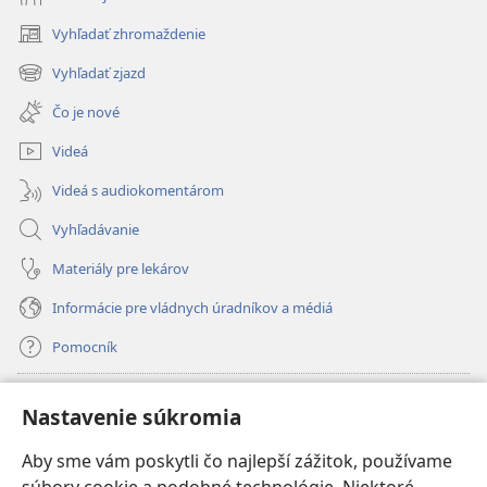
Vyhľadať zhromaždenie
(otvorí
nové
Vyhľadať zjazd
(otvorí
okno)
nové
Čo je nové
okno)
Videá
Videá s audiokomentárom
Vyhľadávanie
Materiály pre lekárov
Informácie pre vládnych úradníkov a médiá
Pomocník
Dary
(otvorí
Nastavenie súkromia
nové
okno)
Aby sme vám poskytli čo najlepší zážitok, používame
INTERNETOVÁ KNIŽNICA Strážnej veže
(otvorí