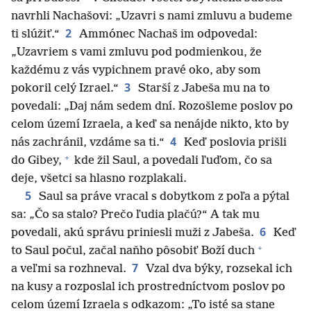
navrhli Nachašovi: „Uzavri s nami zmluvu a budeme
2
ti slúžiť.“
Ammónec Nachaš im odpovedal:
„Uzavriem s vami zmluvu pod podmienkou, že
každému z vás vypichnem pravé oko, aby som
3
pokoril celý Izrael.“
Starší z Jabeša mu na to
povedali: „Daj nám sedem dní. Rozošleme poslov po
celom území Izraela, a keď sa nenájde nikto, kto by
4
nás zachránil, vzdáme sa ti.“
Keď poslovia prišli
+
do Gibey,
kde žil Saul, a povedali ľuďom, čo sa
deje, všetci sa hlasno rozplakali.
5
Saul sa práve vracal s dobytkom z poľa a pýtal
sa: „Čo sa stalo? Prečo ľudia plačú?“ A tak mu
6
povedali, akú správu priniesli muži z Jabeša.
Keď
+
to Saul počul, začal naňho pôsobiť Boží duch
7
a veľmi sa rozhneval.
Vzal dva býky, rozsekal ich
na kusy a rozposlal ich prostredníctvom poslov po
celom území Izraela s odkazom: „To isté sa stane