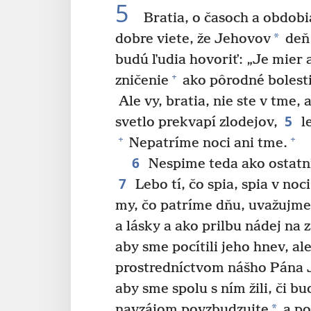
5
Bratia, o časoch a obdobi
*
dobre viete, že Jehovov
deň
budú ľudia hovoriť: „Je mier a
+
zničenie
ako pôrodné bolesti
Ale vy, bratia, nie ste v tme,
5
svetlo prekvapí zlodejov,
le
+
+
Nepatríme noci ani tme.
6
Nespime teda ako ostatn
7
Lebo tí, čo spia, spia v noci 
my, čo patríme dňu, uvažujme 
a lásky a ako prilbu nádej na 
aby sme pocítili jeho hnev, al
prostredníctvom nášho Pána J
aby sme spolu s ním žili, či b
*
navzájom povzbudzujte
a po