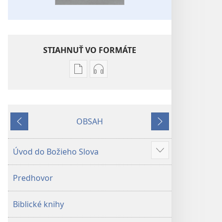
STIAHNUŤ VO FORMÁTE
Možnosti
Možnosti
sťahovania
sťahovania
elektronických
audionahrávok
publikácií
Biblia
OBSAH
Biblia
–
Späť
Ďalej
–
Preklad
Preklad
nového
Úvod do Božieho Slova
Zobraziť
nového
sveta
viac
sveta
(2019)
Predhovor
(2019)
Biblické knihy