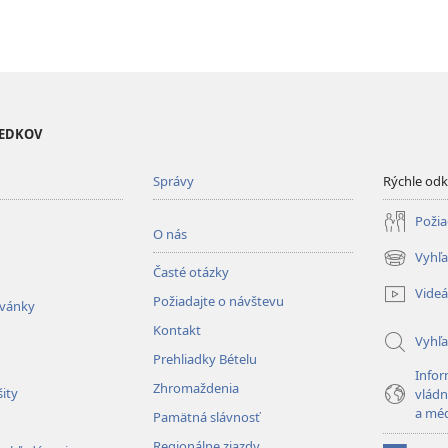
VEDKOV
Správy
Rýchle od
Požia
O nás
Vyhľa
(otvorí
Časté otázky
nové
Videá
Požiadajte o návštevu
okno)
zvánky
Kontakt
Vyhľ
Prehliadky Bételu
Infor
Zhromaždenia
ity
vládn
a mé
Pamätná slávnosť
Regionálne zjazdy