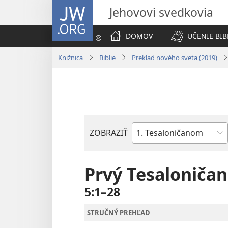
JW.ORG
Jehovovi svedkovia
DOMOV
UČENIE BIB
Knižnica
Biblie
Preklad nového sveta (2019)
ZOBRAZIŤ
Biblická
kniha
Prvý Tesaloniča
5:1–28
STRUČNÝ PREHĽAD