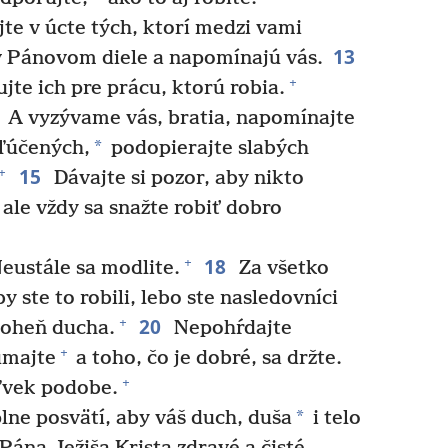
te v úcte tých, ktorí medzi vami
13
v Pánovom diele a napomínajú vás.
+
jte ich pre prácu, ktorú robia.
A vyzývame vás, bratia, napomínajte
*
ľúčených,
podopierajte slabých
15
+
Dávajte si pozor, aby nikto
ale vždy sa snažte robiť dobro
18
+
eustále sa modlite.
Za všetko
y ste to robili, lebo ste nasledovníci
20
+
oheň ducha.
Nepohŕdajte
+
úmajte
a toho, čo je dobré, sa držte.
+
ľvek podobe.
*
ne posvätí, aby váš duch, duša
i telo