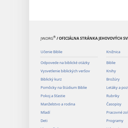
®
JW.ORG
/ OFICIÁLNA STRÁNKA JEHOVOVÝCH S
Učenie Biblie
Knižnica
Odpovede na biblické otázky
Biblie
Vysvetlenie biblických veršov
Knihy
Biblický kurz
Brožúry
Pomôcky na štúdium Biblie
Letáky a po
Pokoj a šťastie
Rubriky
Manželstvo a rodina
Časopisy
Mladí
Pracovné zoš
Deti
Programy