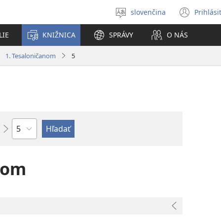
slovenčina
Prihlási
Výber
(otvo
jazyka
nové
LIE
KNIŽNICA
SPRÁVY
O NÁS
okno
1. Tesaloničanom
5
Kapitola
nom