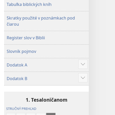
Tabuľka biblických kníh
Skratky použité v poznámkach pod
čiarou
Register slov v Biblii
Slovník pojmov
Dodatok A
Zobraziť
viac
Dodatok B
Zobraziť
viac
1. Tesaloničanom
STRUČNÝ PREHĽAD