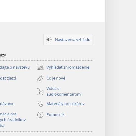
Nastavenia vzhľadu
kazy
dajte o návštevu
Vyhľadať zhromaždenie
(otvorí
nové
dať zjazd
Čo je nové
okno)
Videá s
audiokomentárom
adávanie
Materiály pre lekárov
mácie pre
Pomocník
ych úradníkov
diá