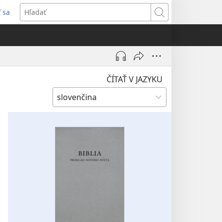
ť sa
rí
Hľadať
)
ČÍTAŤ V JAZYKU