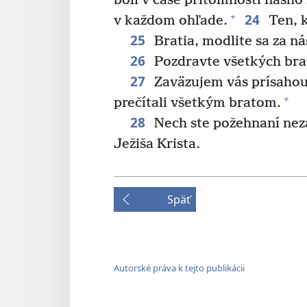
boli v čase prítomnosti nášho 
24
+
v každom ohľade.
Ten, k
25
Bratia, modlite sa za ná
26
Pozdravte všetkých br
27
Zaväzujem vás prísahou 
+
prečítali všetkým bratom.
28
Nech ste požehnaní nez
Ježiša Krista.
Späť
Autorské práva k tejto publikácii