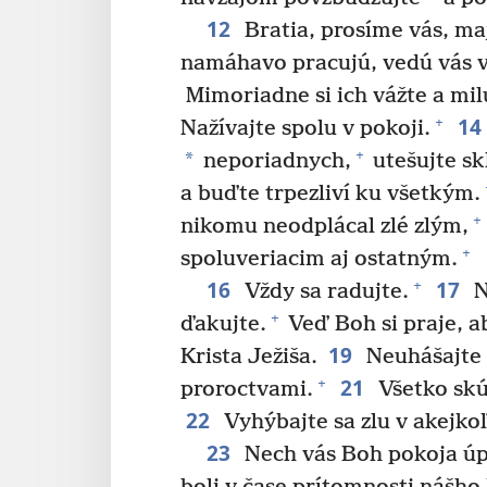
12
Bratia, prosíme vás, maj
namáhavo pracujú, vedú vás 
Mimoriadne si ich vážte a milu
14
+
Nažívajte spolu v pokoji.
+
*
neporiadnych,
utešujte sk
a buďte trpezliví ku všetkým.
+
nikomu neodplácal zlé zlým,
+
spoluveriacim aj ostatným.
16
17
+
Vždy sa radujte.
N
+
ďakujte.
Veď Boh si praje, ab
19
Krista Ježiša.
Neuhášajte 
21
+
proroctvami.
Všetko sk
22
Vyhýbajte sa zlu v akejko
23
Nech vás Boh pokoja úpl