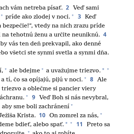
2
ach vám netreba písať.
Veď sami
3
+
+
príde ako zlodej v noci.
Keď
 bezpečie!“, vtedy na nich zrazu príde
4
 na tehotnú ženu a určite neuniknú.
 aby vás ten deň prekvapil, ako denné
bo všetci ste synmi svetla a synmi dňa.
+
+
+
*
í,
ale bdejme
a uvažujme triezvo.
8
+
a tí, čo sa opíjajú, pijú v noci.
Ale
triezvo a oblečme si pancier viery
9
+
záchranu.
Veď Boh si nás nevybral,
+
e aby sme boli zachránení
10
+
ežiša Krista.
On zomrel za nás,
11
+
*
udeme bdieť, alebo spať.
Preto sa
+
dporujte,
ako to aj robíte.