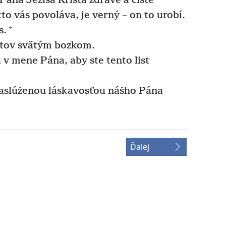
Pána Ježiša Krista zdravé a čisté
to vás povoláva, je verný – on to urobí.
+
s.
atov svätým bozkom.
v mene Pána, aby ste tento list
aslúženou láskavosťou nášho Pána
Ďalej