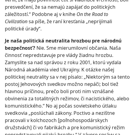
presvedčení, že sa nemajú zapájať do politických
záležitostí.“ Podobne aj v knihe
On the Road to
Civilization
sa píše, že raní kresťania „neprijímali
politické úrady“.
Je naša politická neutralita hrozbou pre národnú
bezpečnosť?
Nie. Sme mierumilovní občania. Naša
činnosť nepredstavuje pre vlády žiadnu hrozbu.
Zamyslite sa nad správou z roku 2001, ktorú vydala
Národná akadémia vied Ukrajiny. K otázke našej
politickej neutrality sa v nej písalo: „Niektorým sa tento
postoj Jehovových svedkov možno nepáči; bol tiež
hlavnou príčinou, prečo boli proti nim vznášané
obvinenia za totalitných režimov, či nacistického, alebo
komunistického.“ No aj počas sovietskeho útlaku
svedkovia „poslúchali zákony. Poctivo a nezištne
pracovali v kolchozoch [poľnohospodárskych
družstvách] či vo fabrikách a pre komunistický režim
nepredstavovali nijakú hrozbu.“ V závere správy sa