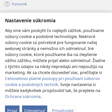
Pomocník
Dary
(otvorí
Nastavenie súkromia
nové
okno)
Aby sme vám poskytli čo najlepší zážitok, používame
INTERNETOVÁ KNIŽNICA Strážnej veže
(otvorí
súbory cookie a podobné technológie. Niektoré
nové
®
JW Hub
súbory cookie sú potrebné pre fungovanie našej
okno)
(otvorí
webovej stránky a nemožno ich odmietnuť. Iné
nové
®
JW Library
okno)
súbory cookie, ktoré používame iba na zlepšenie
vášho zážitku, môžete prijať alebo odmietnuť. Žiadne
Watchtower Library
z týchto údajov sa nikdy nepredajú ani nepoužijú na
marketing. Ak sa chcete dozvedieť viac, prečítajte si
Celosvetovo platné postupy pri používaní súborov
cookie a podobných techník
. Svoje nastavenia si
Copyright
© 2026 Watch Tower Bible and Tract Society of Pennsylvania.
môžete kedykoľvek prispôsobiť tak, že prejdete na
PODMIENKY POUŽÍVANIA
|
OCHRANA SÚKROMIA
|
NASTAVENIE
Ochrana súkromia
.
SÚKROMIA
Prijať
Odmietnuť
Prispôsobiť