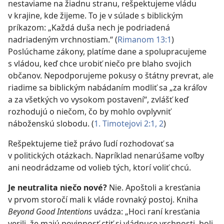
nestaviame na žiadnu stranu, rešpektujeme vládu
v krajine, kde žijeme. To je v súlade s biblickým
príkazom: „Každá duša nech je podriadená
nadriadeným vrchnostiam.“ (
Rimanom 13:1
)
Poslúchame zákony, platíme dane a spolupracujeme
s vládou, keď chce urobiť niečo pre blaho svojich
občanov. Nepodporujeme pokusy o štátny prevrat, ale
riadime sa biblickým nabádaním modliť sa „za kráľov
a za všetkých vo vysokom postavení“, zvlášť keď
rozhodujú o niečom, čo by mohlo ovplyvniť
náboženskú slobodu. (
1. Timotejovi 2:1, 2
)
Rešpektujeme tiež právo ľudí rozhodovať sa
v politických otázkach. Napríklad nenarúšame voľby
ani neodrádzame od volieb tých, ktorí voliť chcú.
Je neutralita niečo nové?
Nie. Apoštoli a kresťania
v prvom storočí mali k vláde rovnaký postoj. Kniha
Beyond Good Intentions
uvádza: „Hoci raní kresťania
verili, že majú povinnosť ctiť si vládnuce vrchnosti, boli