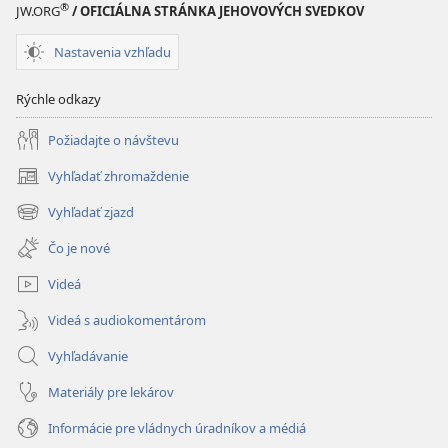
®
JW.ORG
/ OFICIÁLNA STRÁNKA JEHOVOVÝCH SVEDKOV
Nastavenia vzhľadu
Rýchle odkazy
Požiadajte o návštevu
Vyhľadať zhromaždenie
(otvorí
nové
Vyhľadať zjazd
(otvorí
okno)
nové
Čo je nové
okno)
Videá
Videá s audiokomentárom
Vyhľadávanie
Materiály pre lekárov
Informácie pre vládnych úradníkov a médiá