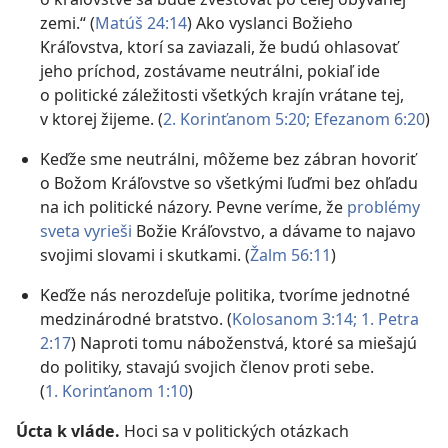
zemi.“ (
Matúš 24:14
) Ako vyslanci Božieho
Kráľovstva, ktorí sa zaviazali, že budú ohlasovať
jeho príchod, zostávame neutrálni, pokiaľ ide
o politické záležitosti všetkých krajín vrátane tej,
v ktorej žijeme. (
2. Korinťanom 5:20;
Efezanom 6:20
)
Keďže sme neutrálni, môžeme bez zábran hovoriť
o Božom Kráľovstve so všetkými ľuďmi bez ohľadu
na ich politické názory. Pevne veríme, že
problémy
sveta vyrieši
Božie Kráľovstvo, a dávame to najavo
svojimi slovami i skutkami. (
Žalm 56:11
)
Keďže nás nerozdeľuje politika, tvoríme jednotné
medzinárodné bratstvo. (
Kolosanom 3:14;
1. Petra
2:17
) Naproti tomu náboženstvá, ktoré sa miešajú
do politiky, stavajú svojich členov proti sebe.
(
1. Korinťanom 1:10
)
Úcta k vláde.
Hoci sa v politických otázkach