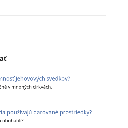
ať
innosť Jehovových svedkov?
né v mnohých cirkvách.
ia používajú darované prostriedky?
a obohatili?