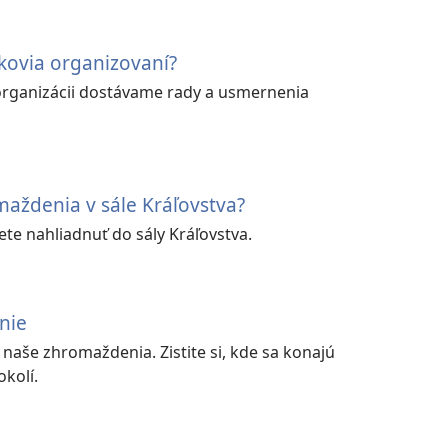
kovia organizovaní?
j organizácii dostávame rady a usmernenia
aždenia v sále Kráľovstva?
e nahliadnuť do sály Kráľovstva.
nie
ú naše zhromaždenia. Zistite si, kde sa konajú
kolí.