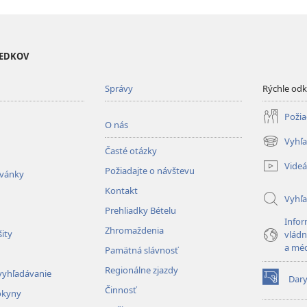
VEDKOV
Správy
Rýchle od
Požia
O nás
Vyhľa
(otvorí
Časté otázky
nové
Videá
Požiadajte o návštevu
okno)
zvánky
Kontakt
Vyhľ
Prehliadky Bételu
Infor
Zhromaždenia
ity
vládn
a mé
Pamätná slávnosť
Regionálne zjazdy
vyhľadávanie
Dar
(otvorí
Činnosť
okyny
nové