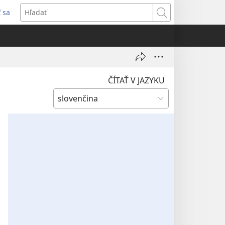
ť sa
rí
Hľadať
)
ČÍTAŤ V JAZYKU