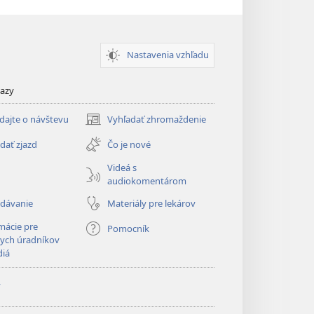
Nastavenia vzhľadu
kazy
dajte o návštevu
Vyhľadať zhromaždenie
(otvorí
nové
dať zjazd
Čo je nové
okno)
Videá s
audiokomentárom
adávanie
Materiály pre lekárov
mácie pre
Pomocník
ych úradníkov
diá
y