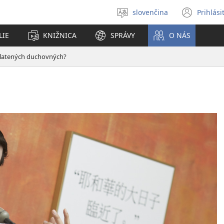
slovenčina
Prihlási
Výber
(otvo
jazyka
nové
LIE
KNIŽNICA
SPRÁVY
O NÁS
okno
platených duchovných?