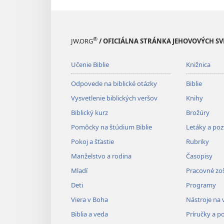
®
JW.ORG
/ OFICIÁLNA STRÁNKA JEHOVOVÝCH S
Učenie Biblie
Knižnica
Odpovede na biblické otázky
Biblie
Vysvetlenie biblických veršov
Knihy
Biblický kurz
Brožúry
Pomôcky na štúdium Biblie
Letáky a po
Pokoj a šťastie
Rubriky
Manželstvo a rodina
Časopisy
Mladí
Pracovné zoš
Deti
Programy
Viera v Boha
Nástroje na 
Biblia a veda
Príručky a p