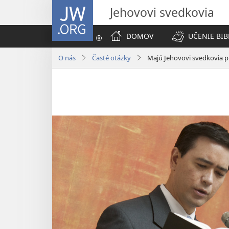
JW.ORG
Jehovovi svedkovia
DOMOV
UČENIE BIB
O nás
Časté otázky
Majú Jehovovi svedkovia 