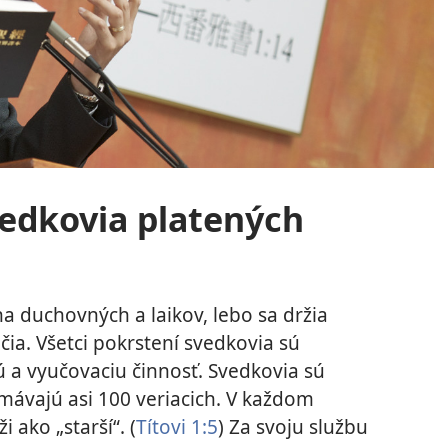
vedkovia platených
na duchovných a laikov, lebo sa držia
ia. Všetci pokrstení svedkovia sú
 a vyučovaciu činnosť. Svedkovia sú
mávajú asi 100 veriacich. V každom
 ako „starší“. (
Títovi 1:5
) Za svoju službu