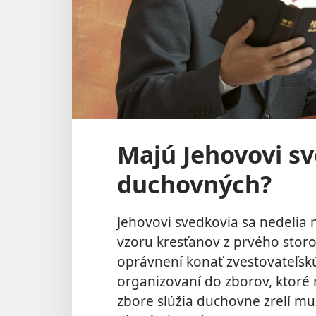
Majú Jehovovi s
duchovných?
Jehovovi svedkovia sa nedelia 
vzoru kresťanov z prvého storoč
oprávnení konať zvestovateľskú
organizovaní do zborov, ktoré 
zbore slúžia duchovne zrelí muži