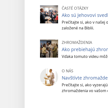
ČASTÉ OTÁZKY
Ako sú Jehovovi sved
Prečítajte si, ako v naše
založené na Biblii.
ZHROMAŽDENIA
Ako prebiehajú zhrom
Vďaka tomuto videu môžet
O NÁS
Navštívte zhromažde
Prečítajte si, ako vyzeraj
zhromaždenia vo vašom o