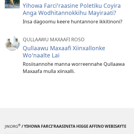
Yihowa Farciꞌraasine Poletiku Coyira
Anga Wodhitannokkihu Mayiraati?
Insa dagoomu keere huntannore ikkitinoni?
QULLAAWU MAXAAFI ROSO
Qullaawu Maxaafi Xiinxallonke
Woꞌnaalte Lai
Rosiisannohe manna worreennahe Qullaawa
Maxaafa mulla xiinxalli.
®
JW.ORG
/ YIHOWA FARCIꞌRAASINETA HIGGE AFFINO WEBISAYTE