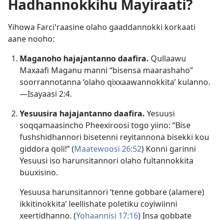
Hadhannokkihu Mayiraati?
Yihowa Farciꞌraasine olaho gaaddannokki korkaati
aane nooho:
Maganoho hajajantanno daafira.
Qullaawu
Maxaafi Maganu manni “bisensa maarashaho”
soorrannotanna ‘olaho qixxaawannokkita’ kulanno.
—
Isayaasi 2:4
.
Yesuusira hajajantanno daafira.
Yesuusi
soqqamaasincho Pheexiroosi togo yiino: “Bise
fushshidhannori bisetenni reyitannona bisekki kou
giddora qoli!” (
Maatewoosi 26:52
) Konni garinni
Yesuusi iso harunsitannori olaho fultannokkita
buuxisino.
Yesuusa harunsitannori ‘tenne gobbare (alamere)
ikkitinokkita’ leellishate poletiku coyiwiinni
xeertidhanno. (
Yohaannisi 17:16
) Insa gobbate