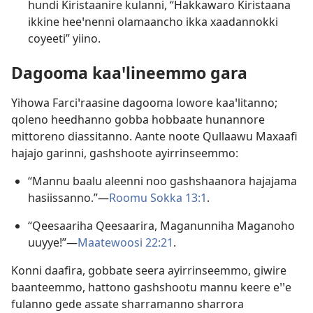
hundi Kiristaanire kulanni, “Hakkawaro Kiristaana
ikkine heeꞌnenni olamaancho ikka xaadannokki
coyeeti” yiino.
Dagooma kaaꞌlineemmo gara
Yihowa Farciꞌraasine dagooma lowore kaaꞌlitanno;
qoleno heedhanno gobba hobbaate hunannore
mittoreno diassitanno. Aante noote Qullaawu Maxaafi
hajajo garinni, gashshoote ayirrinseemmo:
“Mannu baalu aleenni noo gashshaanora hajajama
hasiissanno.”—
Roomu Sokka 13:1
.
“Qeesaariha Qeesaarira, Maganunniha Maganoho
uuyye!”—
Maatewoosi 22:21
.
Konni daafira, gobbate seera ayirrinseemmo, giwire
baanteemmo, hattono gashshootu mannu keere eꞌꞌe
fulanno gede assate sharramanno sharrora