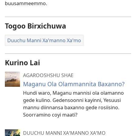
buusammeemmo.
Togoo Birxichuwa
Duuchu Manni Xaꞌmanno Xaꞌmo
Kurino Lai
AGAROOSHSHU SHAE
Maganu Ola Olammannita Baxanno?
Hundi waro, Maganu mannisi ola olamanno
gede kulino. Gedensoonni kayinni, Yesuusi
mannu diinnansa baxanno gede rosiisino.
Soorramino coyi maati?
DUUCHU MANNI XAꞌMANNO XAꞌMO