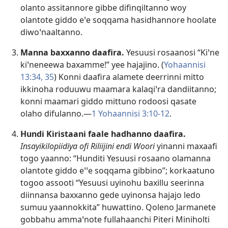
olanto assitannore gibbe difinqiltanno woy
olantote giddo eꞌe soqqama hasidhannore hoolate
diwoꞌnaaltanno.
Manna baxxanno daafira.
Yesuusi rosaanosi “Kiꞌne
kiꞌneneewa baxamme!” yee hajajino. (
Yohaannisi
13:34, 35
) Konni daafira alamete deerrinni mitto
ikkinoha roduuwu maamara kalaqiꞌra dandiitanno;
konni maamari giddo mittuno rodoosi qasate
olaho difulanno.—
1 Yohaannisi 3:10-12
.
Hundi Kiristaani faale hadhanno daafira.
Insayikilopiidiya ofi Riliijini endi Woori
yinanni maxaafi
togo yaanno: “Hunditi Yesuusi rosaano olamanna
olantote giddo eꞌꞌe soqqama gibbino”; korkaatuno
togoo assooti “Yesuusi uyinohu baxillu seerinna
diinnansa baxxanno gede uyinonsa hajajo ledo
sumuu yaannokkita” huwattino. Qoleno Jarmanete
gobbahu ammaꞌnote fullahaanchi Piteri Miniholti