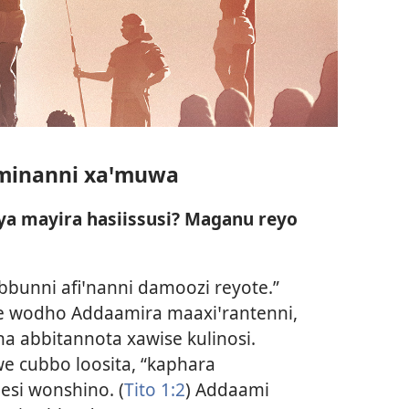
ꞌminanni xaꞌmuwa
ya mayira hasiissusi? Maganu reyo
bunni afiꞌnanni damoozi reyote.”
e wodho Addaamira maaxiꞌrantenni,
a abbitannota xawise kulinosi.
e cubbo loosita, “kaphara
si wonshino. (
Tito 1:2
) Addaami