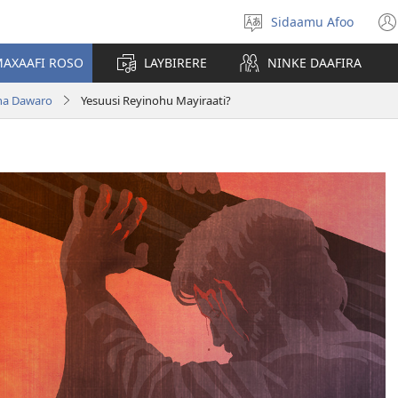
Sidaamu Afoo
Afoo
doodhi
AXAAFI ROSO
LAYBIRERE
NINKE DAAFIRA
na Dawaro
Yesuusi Reyinohu Mayiraati?