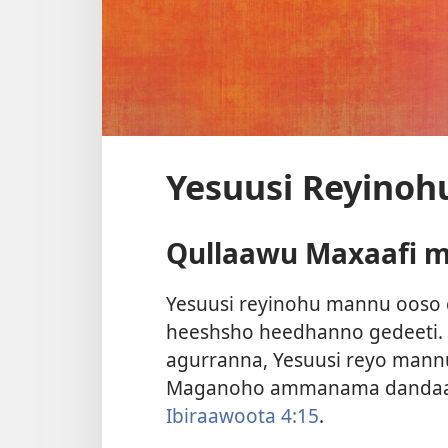
Yesuusi Reyinoh
Qullaawu Maxaafi 
Yesuusi reyinohu mannu ooso 
heeshsho heedhanno gedeeti. 
agurranna, Yesuusi reyo mann
Maganoho ammanama dandaann
Ibiraawoota 4:15
.