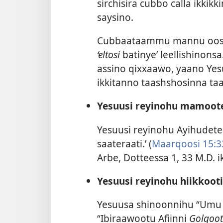
sirchisira cubbo calla ikki
saysino.
Cubbaataammu mannu oosor
‘eltosi
batinye’ leellishinonsa.
assino qixxaawo, yaano Yes
ikkitanno taashshosinna taa
Yesuusi reyinohu mamoote
Yesuusi reyinohu Ayihudet
saateraati.’ (
Maarqoosi 15:3
Arbe, Dotteessa 1, 33 M.D. 
Yesuusi reyinohu hiikkooti
Yesuusa shinoonnihu “Umu
“Ibiraawootu Afiinni
Golgoot