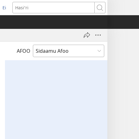
Ei
(opens
Hasiꞌri
new
window)
AFOO