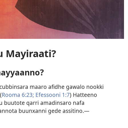
u Mayiraati?
mayyaanno?
cubbinsara maaro afidhe gawalo nookki
(
Rooma 6:23;
Efessooni 1:7
) Hatteeno
u buutote qarri amadinsaro nafa
ota buunxanni gede assitino.—