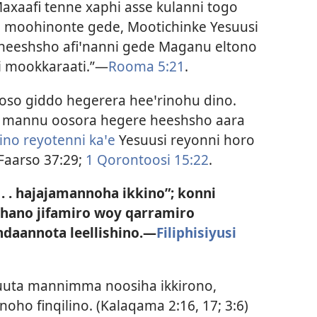
axaafi tenne xaphi asse kulanni togo
o moohinonte gede, Mootichinke Yesuusi
 heeshsho afiꞌnanni gede Maganu eltono
 mookkaraati.”—
Rooma 5:21
.
oso giddo hegerera heeꞌrinohu dino.
o mannu oosora hegere heeshsho aara
rino reyotenni kaꞌe
Yesuusi reyonni horo
Faarso 37:29;
1 Qorontoosi 15:22
.
 . . hajajamannoha ikkino”; konni
shano jifamiro woy qarramiro
aannota leellishino.—
Filiphisiyusi
uuta mannimma noosiha ikkirono,
oho finqilino. (
Kalaqama 2:16, 17;
3:6
)