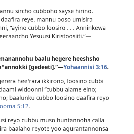
nnu sircho cubboho sayse hirino.
e daafira reye, mannu ooso umisira
i, “ayino cubbo loosiro . . . Anninkewa
eeraancho Yesuusi Kiristoosiiti.”—
ammanannohu baalu hegere heeshsho
aꞌꞌannokki [gedeeti].”—
Yohaannisi 3:16
.
era heeꞌrara ikkirono, loosino cubbi
ddaami widoonni “cubbu alame eino;
o; baalunku cubbo loosino daafira reyo
ooma 5:12
.
suusi reyo cubbu muso huntannoha calla
rira baalaho reyote yoo agurantannonsa