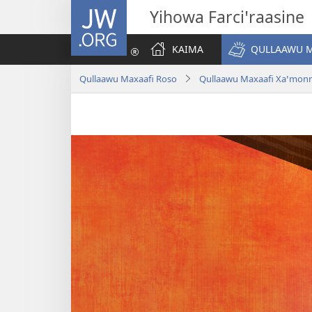
JW.ORG
Yihowa Farciꞌraasine
KAIMA
QULLAAWU M
Qullaawu Maxaafi Roso
Qullaawu Maxaafi Xaꞌmon