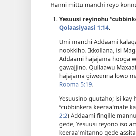
Hanni mittu manchi reyo konne
Yesuusi reyinohu “cubbink
Qolaasiyaasi 1:14
.
Umi manchi Addaami kalaq
nookkiho. Ikkollana, isi M
Addaami hajajama hooga woy
gawajjino. Qullaawu Maxaaf
hajajama giweenna lowo m
Rooma 5:19
.
Yesuusino guutaho; isi kay h
“cubbinkera keeraaꞌmate ka
2:2
) Addaami finqille mann
gede, Yesuusi reyono iso 
keeraaꞌmitanno gede assit