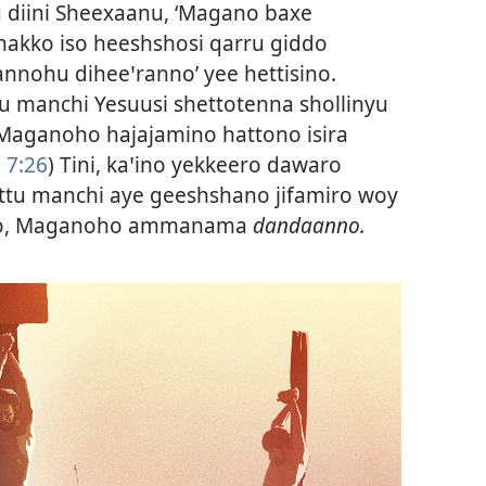
diini Sheexaanu, ‘Magano baxe
hakko iso heeshshosi qarru giddo
annohu diheeꞌranno’ yee hettisino.
tu manchi Yesuusi shettotenna shollinyu
Maganoho hajajamino hattono isira
 7:26
) Tini, kaꞌino yekkeero dawaro
ittu manchi aye geeshshano jifamiro woy
siro, Maganoho ammanama
dandaanno.