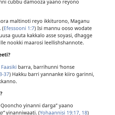
kkinni cubbu damooza yaano reyono
a maltinoti reyo ikkiturono, Maganu
 (
Efessooni 1:7
) Isi mannu ooso wodate
uusa guuta kakkalo asse soyasi, dhagge
lle nookki maarosi leellishshannote.
eti?
e
Faasiki
barra, barrihunni ‘honse
3-37
) Hakku barri yannanke kiiro garinni,
ikkanno.
?
 Qooncho yinanni darga” yaano
a”
yinanniwaati. (
Yohaannisi 19:17, 18
)