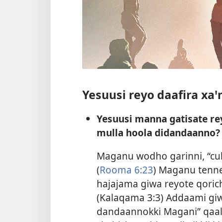
Yesuusi reyo daafira xa
Yesuusi manna gatisate re
mulla hoola didandaanno?
Maganu wodho garinni, “cub
(
Rooma 6:23
) Maganu tenn
hajajama giwa reyote qorich
(
Kalaqama 3:3
) Addaami giw
dandaannokki Magani” qaale