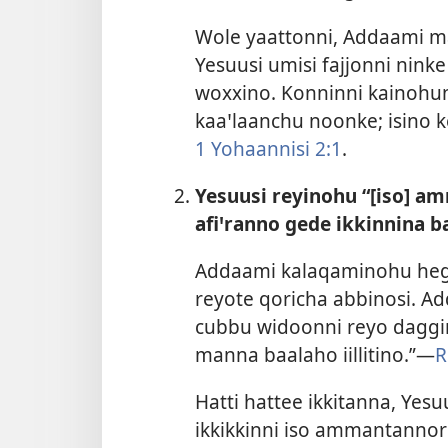
Wole yaattonni, Addaami ma
Yesuusi umisi fajjonni nink
woxxino. Konninni kainohunn
kaaꞌlaanchu noonke; isino k
1 Yohaannisi 2:1
.
Yesuusi reyinohu “[iso] 
afiꞌranno gede ikkinnina b
Addaami kalaqaminohu heger
reyote qoricha abbinosi. A
cubbu widoonni reyo daggin
manna baalaho iillitino.”—
R
Hatti hattee ikkitanna, Ye
ikkikkinni iso ammantanno