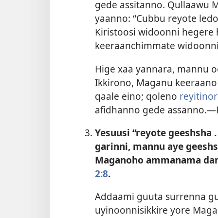
gede assitanno. Qullaawu M
yaanno: “Cubbu reyote led
Kiristoosi widoonni hegere
keeraanchimmate widoonni
Hige xaa yannara, mannu o
Ikkirono, Maganu keeraan
qaale eino; qoleno
reyitino
afidhanno gede assanno.—
Yesuusi “reyote geeshsha .
garinni, mannu aye geesh
Maganoho ammanama dand
2:8
.
Addaami guuta surrenna g
uyinoonnisikkire yore Magan