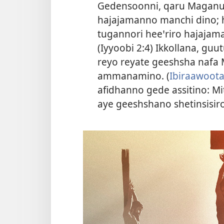
Gedensoonni, qaru Maganu 
hajajamanno manchi dino; 
tugannori heeꞌriro hajajam
(
Iyyoobi 2:4
) Ikkollana, guu
reyo reyate geeshsha nafa 
ammanamino. (
Ibiraawoota
afidhanno gede assitino: M
aye geeshshano shetinsi