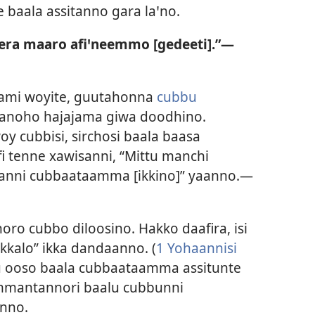
 baala assitanno gara laꞌno.
era maaro afiꞌneemmo [gedeeti].”—
ami woyite, guutahonna
cubbu
aganoho hajajama giwa doodhino.
 cubbisi, sirchosi baala baasa
i tenne xawisanni, “Mittu manchi
anni cubbaataamma [ikkino]” yaanno.—
oro cubbo diloosino. Hakko daafira, isi
kkalo” ikka dandaanno. (
1 Yohaannisi
u ooso baala cubbaataamma assitunte
ammantannori baalu cubbunni
anno.