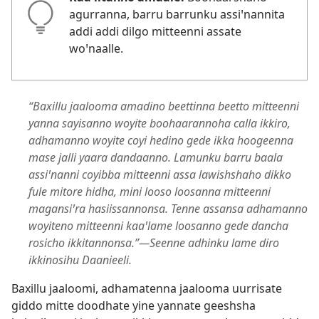
agurranna, barru barrunku assiꞌnannita
addi addi dilgo mitteenni assate
woꞌnaalle.
“Baxillu jaalooma amadino beettinna beetto mitteenni
yanna sayisanno woyite boohaarannoha calla ikkiro,
adhamanno woyite coyi hedino gede ikka hoogeenna
mase jalli yaara dandaanno. Lamunku barru baala
assiꞌnanni coyibba mitteenni assa lawishshaho dikko
fule mitore hidha, mini looso loosanna mitteenni
magansiꞌra hasiissannonsa. Tenne assansa adhamanno
woyiteno mitteenni kaaꞌlame loosanno gede dancha
rosicho ikkitannonsa.”—Seenne adhinku lame diro
ikkinosihu Daanieeli.
Baxillu jaaloomi, adhamatenna jaalooma uurrisate
giddo mitte doodhate yine yannate geeshsha