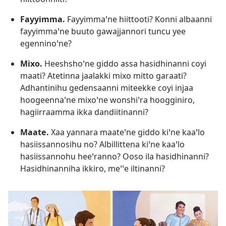
Fayyimma.
Fayyimmaꞌne hiittooti? Konni albaanni
fayyimmaꞌne buuto gawajjannori tuncu yee
egenninoꞌne?
Mixo.
Heeshshoꞌne giddo assa hasidhinanni coyi
maati? Atetinna jaalakki mixo mitto garaati?
Adhantinihu gedensaanni miteekke coyi injaa
hoogeennaꞌne mixoꞌne wonshiꞌra hoogginiro,
hagiirraamma ikka dandiitinanni?
Maate.
Xaa yannara maateꞌne giddo kiꞌne kaaꞌlo
hasiissannosihu no? Albillittena kiꞌne kaaꞌlo
hasiissannohu heeꞌranno? Ooso ila hasidhinanni?
Hasidhinanniha ikkiro, meꞌꞌe iltinanni?