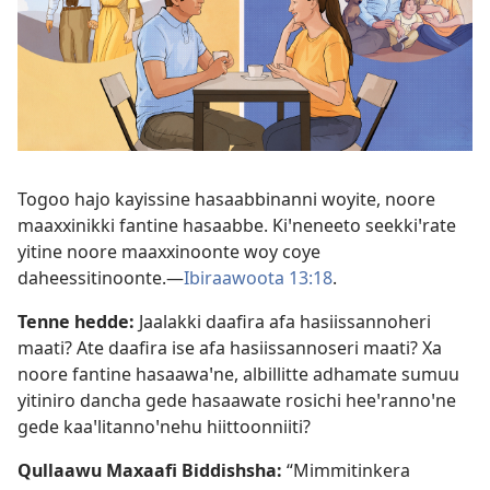
Togoo hajo kayissine hasaabbinanni woyite, noore
maaxxinikki fantine hasaabbe. Kiꞌneneeto seekkiꞌrate
yitine noore maaxxinoonte woy coye
daheessitinoonte.—
Ibiraawoota 13:18
.
Tenne hedde:
Jaalakki daafira afa hasiissannoheri
maati? Ate daafira ise afa hasiissannoseri maati? Xa
noore fantine hasaawaꞌne, albillitte adhamate sumuu
yitiniro dancha gede hasaawate rosichi heeꞌrannoꞌne
gede kaaꞌlitannoꞌnehu hiittoonniiti?
Qullaawu Maxaafi Biddishsha:
“Mimmitinkera