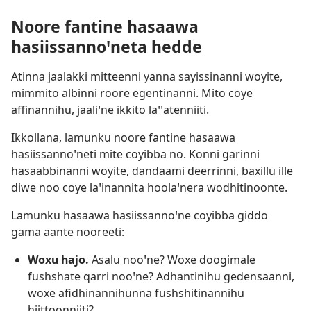
Noore fantine hasaawa
hasiissannoꞌneta hedde
Atinna jaalakki mitteenni yanna sayissinanni woyite,
mimmito albinni roore egentinanni. Mito coye
affinannihu, jaaliꞌne ikkito laꞌꞌatenniiti.
Ikkollana, lamunku noore fantine hasaawa
hasiissannoꞌneti mite coyibba no. Konni garinni
hasaabbinanni woyite, dandaami deerrinni, baxillu ille
diwe noo coye laꞌinannita hoolaꞌnera wodhitinoonte.
Lamunku hasaawa hasiissannoꞌne coyibba giddo
gama aante nooreeti:
Woxu hajo.
Asalu nooꞌne? Woxe doogimale
fushshate qarri nooꞌne? Adhantinihu gedensaanni,
woxe afidhinannihunna fushshitinannihu
hiittoonniiti?