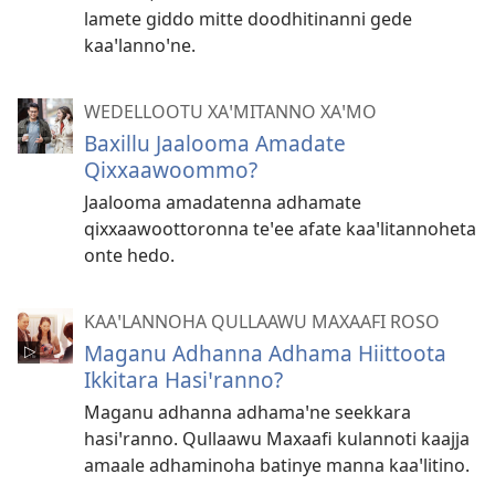
lamete giddo mitte doodhitinanni gede
kaaꞌlannoꞌne.
WEDELLOOTU XAꞌMITANNO XAꞌMO
Baxillu Jaalooma Amadate
Qixxaawoommo?
Jaalooma amadatenna adhamate
qixxaawoottoronna teꞌee afate kaaꞌlitannoheta
onte hedo.
KAAꞌLANNOHA QULLAAWU MAXAAFI ROSO
Maganu Adhanna Adhama Hiittoota
Ikkitara Hasiꞌranno?
Maganu adhanna adhamaꞌne seekkara
hasiꞌranno. Qullaawu Maxaafi kulannoti kaajja
amaale adhaminoha batinye manna kaaꞌlitino.