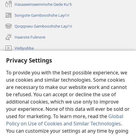
Hasaawinseemmohe Gede Kuꞌli
Songote Gambooshshe Layiꞌri
(opens
new
Qoqqowu Gambooshshe Layiꞌri
(opens
window)
new
Haarote Fulinore
window)
Viidiyubba
Hasiꞌri
Privacy Settings
To provide you with the best possible experience, we
Fushsho
(opens
use cookies and similar technologies. Some cookies
new
are necessary to make our website work and cannot
window)
Agarooshshu Shaeta INTERNEETETE LAYBIRERE
(opens
be refused. You can accept or decline the use of
new
additional cookies, which we use only to improve
®
JW Hub
window)
(opens
your experience. None of this data will ever be sold or
new
used for marketing. To learn more, read the
Global
window)
Policy on Use of Cookies and Similar Technologies
.
You can customize your settings at any time by going
Copyright
© 2026 Watch Tower Bible and Tract Society of Pennsylvania.