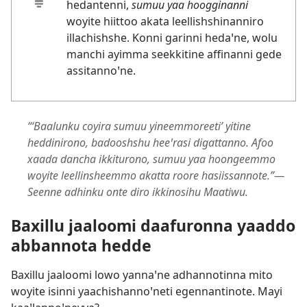
hedantenni,
sumuu yaa hoogginanni
woyite hiittoo akata leellishshinanniro
illachishshe. Konni garinni hedaꞌne, wolu
manchi ayimma seekkitine affinanni gede
assitannoꞌne.
“‘Baalunku coyira sumuu yineemmoreeti’ yitine
heddinirono, badooshshu heeꞌrasi digattanno. Afoo
xaada dancha ikkiturono, sumuu yaa hoongeemmo
woyite leellinsheemmo akatta roore hasiissannote.”—
Seenne adhinku onte diro ikkinosihu Maatiwu.
Baxillu jaaloomi daafuronna yaaddo
abbannota hedde
Baxillu jaaloomi lowo yannaꞌne adhannotinna mito
woyite isinni yaachishannoꞌneti egennantinote. Mayi