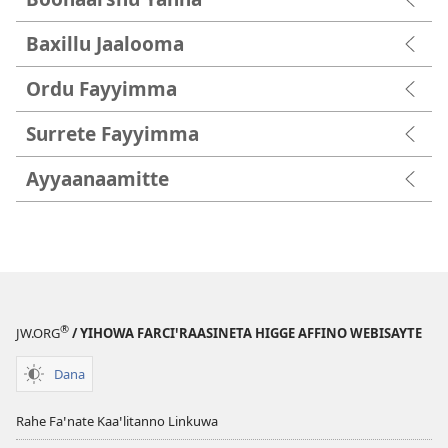
Baxillu Jaalooma
Ordu Fayyimma
Surrete Fayyimma
Ayyaanaamitte
®
JW.ORG
/ YIHOWA FARCIꞌRAASINETA HIGGE AFFINO WEBISAYTE
Dana
Rahe Faꞌnate Kaaꞌlitanno Linkuwa