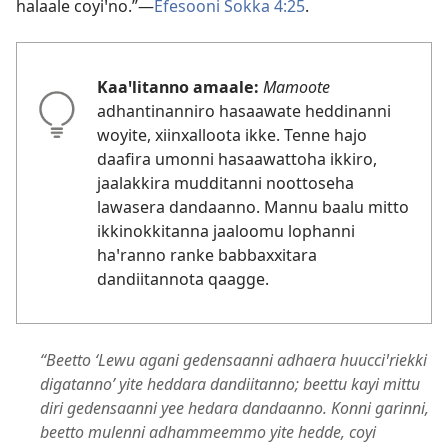
halaale coyiꞌno.”—
Efesooni Sokka 4:25
.
Kaaꞌlitanno amaale:
Mamoote
adhantinanniro hasaawate heddinanni
woyite, xiinxalloota ikke. Tenne hajo
daafira umonni hasaawattoha ikkiro,
jaalakkira mudditanni noottoseha
lawasera dandaanno. Mannu baalu mitto
ikkinokkitanna jaaloomu lophanni
haꞌranno ranke babbaxxitara
dandiitannota qaagge.
“Beetto ‘Lewu agani gedensaanni adhaera huucciꞌriekki
digatanno’ yite heddara dandiitanno; beettu kayi mittu
diri gedensaanni yee hedara dandaanno. Konni garinni,
beetto mulenni adhammeemmo yite hedde, coyi