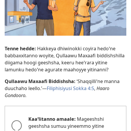
Tenne hedde:
Hakkeya dhiwinokki coyira hedoꞌne
babbaxxitanno woyite, Qullaawu Maxaafi biddishshilla
diigama hoogi geeshsha, keeru heeꞌrara yitine
lamunku hedoꞌne agurate maahoyye yitinanni?
Qullaawu Maxaafi Biddishsha:
‘Shaqqilliꞌne manna
duuchaho leello.’—
Filiphisiyusi Sokka 4:5
,
Haaro
Gondooro.
Kaaꞌlitanno amaale:
Mageeshshi
geeshsha sumuu yineemmo yitine