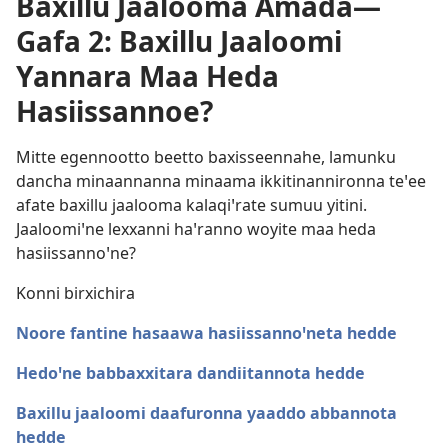
Baxillu Jaalooma Amada—
Gafa 2: Baxillu Jaaloomi
Yannara Maa Heda
Hasiissannoe?
Mitte egennootto beetto baxisseennahe, lamunku
dancha minaannanna minaama ikkitinannironna teꞌee
afate baxillu jaalooma kalaqiꞌrate sumuu yitini.
Jaaloomiꞌne lexxanni haꞌranno woyite maa heda
hasiissannoꞌne?
Konni birxichira
Noore fantine hasaawa hasiissannoꞌneta hedde
Hedoꞌne babbaxxitara dandiitannota hedde
Baxillu jaaloomi daafuronna yaaddo abbannota
hedde