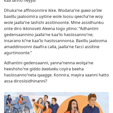
kaaꞌlannoꞌneyya?
Dhukaꞌne affinoonnire ikke. Wodanaꞌne
quwa saꞌine
baxillu jaaloomira uyitine wole loosu qeechaꞌne woy
wole jaallaꞌne lashshi assitinoonte. Mine assidhunku
onte diro ikkinoseti Aleena togo yitino: “Adhantini
gedensaannino jaallaꞌne kaaꞌlo hasiissannoꞌne;
insarano kiꞌne kaaꞌlo hasiissannonsa. Baxillu jaalooma
amaddinoonni daafira calla, jaallaꞌne facci assitine
agurtinoonte.”
Adhantini gedensaanni, yannaꞌnenna wolqaꞌne
heeshshoꞌne giddo
baalunku
coyira beeha
hasiissannoꞌneta qaagge. Konnira, mayira xaanni hatto
assa dirosiisidhinanni?