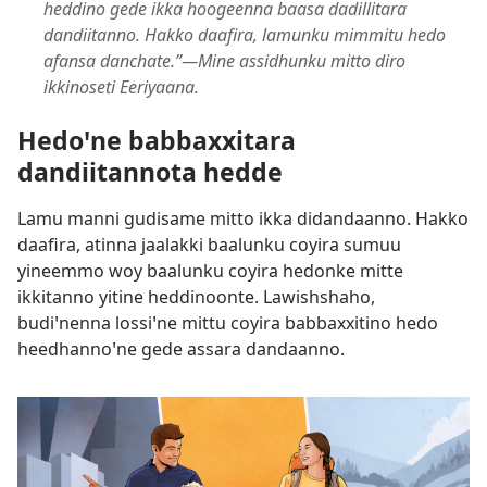
heddino gede ikka hoogeenna baasa dadillitara
dandiitanno. Hakko daafira, lamunku mimmitu hedo
afansa danchate.”—Mine assidhunku mitto diro
ikkinoseti Eeriyaana.
Hedoꞌne babbaxxitara
dandiitannota hedde
Lamu manni gudisame mitto ikka didandaanno. Hakko
daafira, atinna jaalakki baalunku coyira sumuu
yineemmo woy baalunku coyira hedonke mitte
ikkitanno yitine heddinoonte. Lawishshaho,
budiꞌnenna lossiꞌne mittu coyira babbaxxitino hedo
heedhannoꞌne gede assara dandaanno.