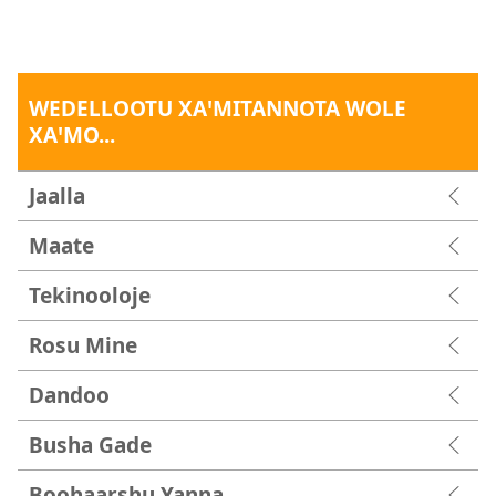
WEDELLOOTU XAꞌMITANNOTA WOLE
XAꞌMO...
Jaalla
Maate
Tekinooloje
Rosu Mine
Dandoo
Busha Gade
Boohaarshu Yanna