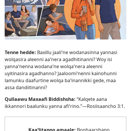
Tenne hedde:
Baxillu jaaliꞌne wodanasinna yannasi
wolqasira aleenni aaꞌnera agadhitinanni? Woy isi
yannaꞌnenna wodanaꞌne wolqaꞌnera aleenni
uyitinasira agadhanno? Jaaloomiꞌnenni kainohunni
lamunku daafurtine wolqa baꞌinannikki gede, maa
assa dandiitinanni?
Qullaawu Maxaafi Biddishsha:
“Kalqete aana
ikkannori baalunku yanna afiꞌrino.”—
Rosiisaancho 3:1
.
Kaaꞌlitanno amaale:
Boohaarshano