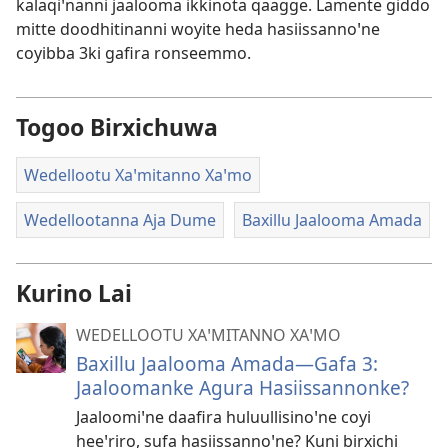
kalaqiꞌnanni jaalooma ikkinota qaagge. Lamente giddo
mitte doodhitinanni woyite heda hasiissannoꞌne
coyibba 3ki gafira ronseemmo.
Togoo Birxichuwa
Wedellootu Xaꞌmitanno Xaꞌmo
Wedellootanna Aja Dume
Baxillu Jaalooma Amada
Kurino Lai
WEDELLOOTU XAꞌMITANNO XAꞌMO
Baxillu Jaalooma Amada—Gafa 3:
Jaaloomanke Agura Hasiissannonke?
Jaaloomiꞌne daafira huluullisinoꞌne coyi
heeꞌriro, sufa hasiissannoꞌne? Kuni birxichi