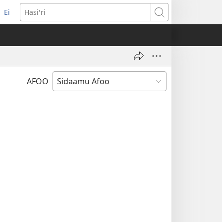
Ei
(opens
Hasiꞌri
new
window)
AFOO