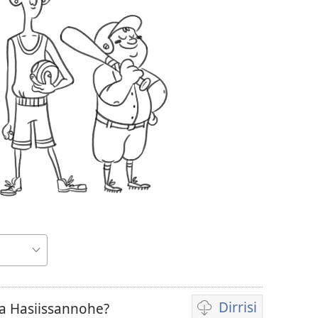
Dirrisi
fa Hasiissannohe?
Viidiyo