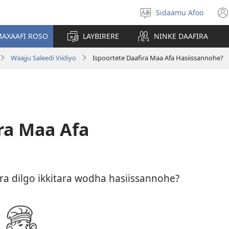
Sidaamu Afoo
Afoo
doodhi
AXAAFI ROSO
LAYBIRERE
NINKE DAAFIRA
Waajju Saleedi Viidiyo
Ispoortete Daafira Maa Afa Hasiissannohe?
ra Maa Afa
ra dilgo ikkitara wodha hasiissannohe?