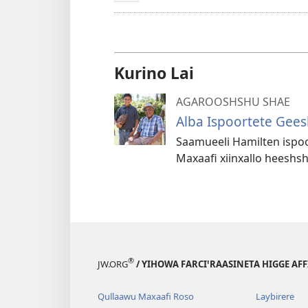
Kurino Lai
AGAROOSHSHU SHAE
Alba Ispoortete Gee
Saamueeli Hamilten ispo
Maxaafi xiinxallo heeshsho
®
JW.ORG
/ YIHOWA FARCIꞌRAASINETA HIGGE AF
Qullaawu Maxaafi Roso
Laybirere