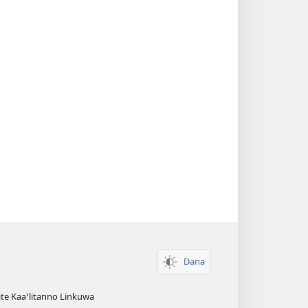
Dana
te Kaaꞌlitanno Linkuwa