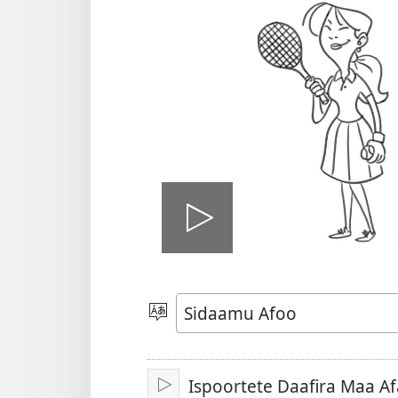
Viidiyo
fani
Afoo
Doori
Ispoortete Daafira Maa A
Fani