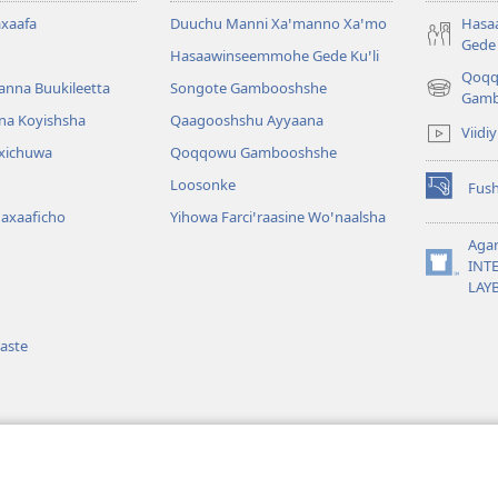
xaafa
Duuchu Manni Xaꞌmanno Xaꞌmo
Hasa
Gede 
Hasaawinseemmohe Gede Kuꞌli
Qoq
anna Buukileetta
Songote Gambooshshe
(opens
Gamb
new
na Koyishsha
Qaagooshshu Ayyaana
Viidi
window)
rxichuwa
Qoqqowu Gambooshshe
Loosonke
Fus
(opens
Maxaaficho
Yihowa Farciꞌraasine Woꞌnaalsha
new
window)
Aga
INT
(opens
LAY
new
window)
aste
aama
Qullaawu Maxaafi