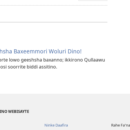
dirrisiꞌnanni
doogga
shsha Baxeemmori Woluri Dino!
orte lowo geeshsha baxanno; ikkirono Qullaawu
si soorrite biddi assitino.
FINO WEBISAYTE
Ninke Daafira
Rahe Faꞌna