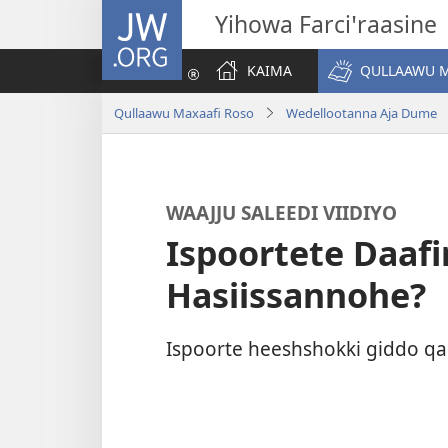
JW.ORG
Yihowa Farciꞌraasine
KAIMA
QULLAAWU M
Qullaawu Maxaafi Roso
Wedellootanna Aja Dume
WAAJJU SALEEDI VIIDIYO
Ispoortete Daafi
Hasiissannohe?
Ispoorte heeshshokki giddo qa