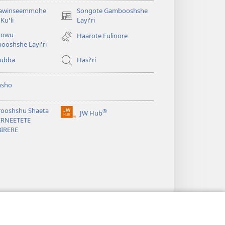
awinseemmohe
Songote Gambooshshe
(opens
Kuꞌli
Layiꞌri
new
qowu
Haarote Fulinore
window)
ooshshe Layiꞌri
yubba
Hasiꞌri
hsho
rooshshu Shaeta
®
JW Hub
(opens
ERNEETETE
new
BIRERE
window)