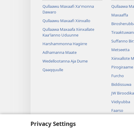
Qullaawu Maxaafi Xaꞌmonna
Qullaawa Ma
Dawaro
Maxaaffa
Qullaawu Maxaafi Xiinxallo
Birosherubb
Qullaawa Maxaafa Xiinxallate
Tiraaktuwan
Kaaꞌlanno Uduunne
Suffanno Bi
Harshammonna Hagiirre
Metseetta
Adhamanna Maate
Xiinxallote 
Wedellootanna Aja Dume
Pirogiraame
Qaaqquulle
Furcho
Biddissuwa
JW Biroodika
Viidiyubba
Faarso
Huurote Dir
Privacy Settings
Diraamitte 
Niwaawe