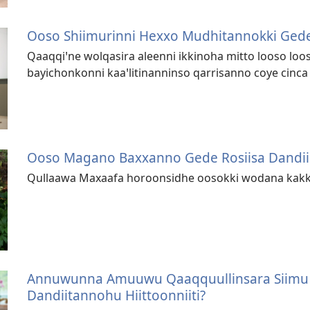
Ooso Shiimurinni Hexxo Mudhitannokki Gede
Qaaqqiꞌne wolqasira aleenni ikkinoha mitto looso loo
bayichonkonni kaaꞌlitinanninso qarrisanno coye cinca
Ooso Magano Baxxanno Gede Rosiisa Dandiin
Qullaawa Maxaafa horoonsidhe oosokki wodana kakkay
Annuwunna Amuuwu Qaaqquullinsara Siimu X
Dandiitannohu Hiittoonniiti?