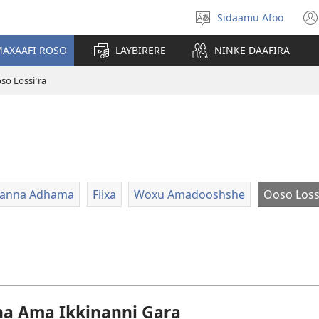
Sidaamu Afoo
Afoo
doodhi
AXAAFI ROSO
LAYBIRERE
NINKE DAAFIRA
so Lossiꞌra
anna Adhama
Fiixa
Woxu Amadooshshe
Ooso Loss
a Ama Ikkinanni Gara