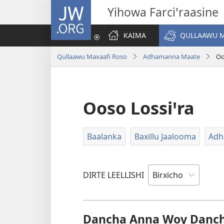
JW.ORG
Yihowa Farciꞌraasine
KAIMA
QULLAAWU M
Qullaawu Maxaafi Roso
Adhamanna Maate
Oo
Ooso Lossiꞌra
Baalanka
Baxillu Jaalooma
Adh
DIRTE LEELLISHI
Dancha Anna Woy Danch