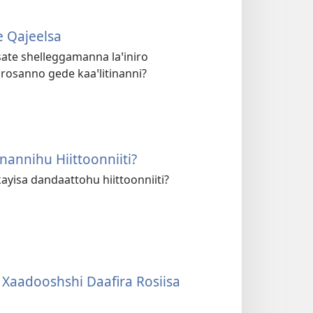
 Qajeelsa
sate shelleggamanna laꞌiniro
 rosanno gede kaaꞌlitinanni?
annihu Hiittoonniiti?
isa dandaattohu hiittoonniiti?
aadooshshi Daafira Rosiisa