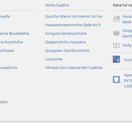
Ninke Daafira
Rahe Faꞌna
xaafa
Duuchu Manni Xaꞌmanno Xaꞌmo
Hasa
Gede 
Hasaawinseemmohe Gede Kuꞌli
Qoq
anna Buukileetta
Songote Gambooshshe
(opens
Gamb
new
na Koyishsha
Qaagooshshu Ayyaana
Viidi
window)
rxichuwa
Qoqqowu Gambooshshe
Loosonke
Fus
(opens
Maxaaficho
Yihowa Farciꞌraasine Woꞌnaalsha
new
window)
Aga
INT
(opens
LAY
new
window)
aste
aama