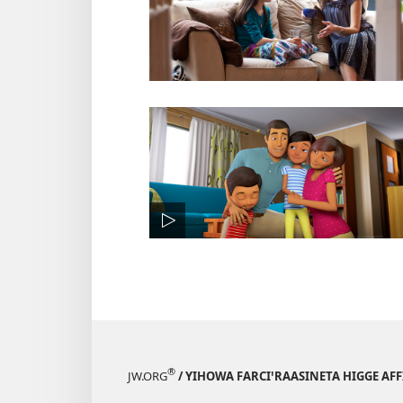
®
JW.ORG
/ YIHOWA FARCIꞌRAASINETA HIGGE AF