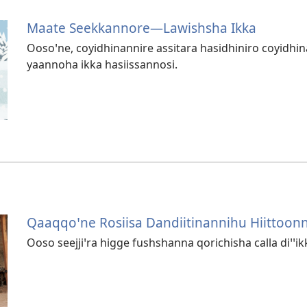
Maate Seekkannore—Lawishsha Ikka
Oosoꞌne, coyidhinannire assitara hasidhiniro coyidhin
yaannoha ikka hasiissannosi.
Qaaqqoꞌne Rosiisa Dandiitinannihu Hiittoonni
Ooso seejjiꞌra higge fushshanna qorichisha calla diꞌꞌikk