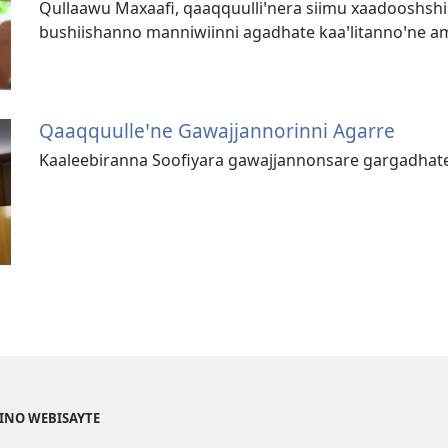
Qullaawu Maxaafi, qaaqquulliꞌnera siimu xaadooshshi 
bushiishanno manniwiinni agadhate kaaꞌlitannoꞌne a
Qaaqquulleꞌne Gawajjannorinni Agarre
Kaaleebiranna Soofiyara gawajjannonsare gargadhate
FINO WEBISAYTE