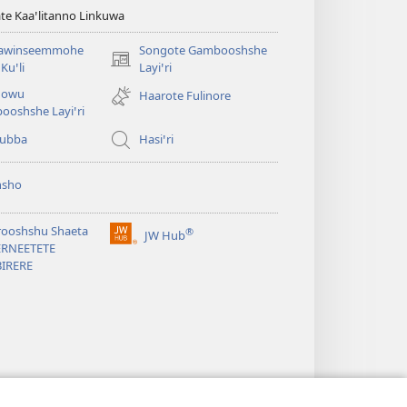
te Kaaꞌlitanno Linkuwa
awinseemmohe
Songote Gambooshshe
(opens
Kuꞌli
Layiꞌri
new
qowu
Haarote Fulinore
window)
ooshshe Layiꞌri
yubba
Hasiꞌri
hsho
rooshshu Shaeta
®
JW Hub
(opens
ERNEETETE
new
BIRERE
window)