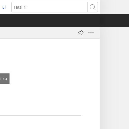
Ei
(opens
Hasiꞌri
new
window)
iꞌra