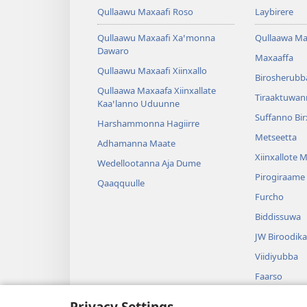
Qullaawu Maxaafi Roso
Laybirere
Qullaawu Maxaafi Xaꞌmonna
Qullaawa Ma
Dawaro
Maxaaffa
Qullaawu Maxaafi Xiinxallo
Birosherubb
Qullaawa Maxaafa Xiinxallate
Tiraaktuwan
Kaaꞌlanno Uduunne
Suffanno Bi
Harshammonna Hagiirre
Metseetta
Adhamanna Maate
Xiinxallote 
Wedellootanna Aja Dume
Pirogiraame
Qaaqquulle
Furcho
Biddissuwa
JW Biroodika
Viidiyubba
Faarso
Huurote Dir
Privacy Settings