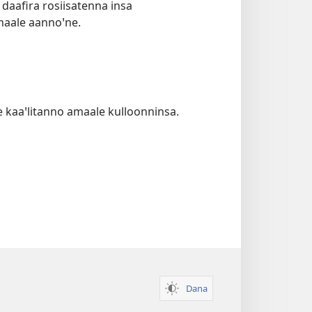
daafira rosiisatenna insa
maale aannoꞌne.
 kaaꞌlitanno amaale kulloonninsa.
Dana