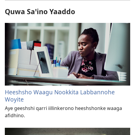
Quwa Saꞌino Yaaddo
Heeshsho Waagu Nookkita Labbannohe
Woyite
Aye geeshshi qarri iillinkerono heeshshonke waaga
afidhino.