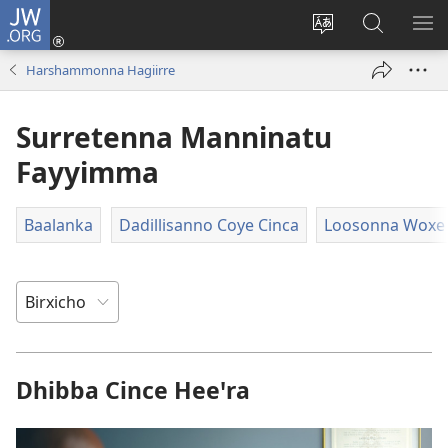
JW.ORG
Ei
(opens
Webisayitete
JW.ORG
DO
new
afoo
Aana
LEE
Harshammonna Hagiirre
window)
soorri
Hasiꞌri
Surretenna Manninatu
Fayyimma
Baalanka
Dadillisanno Coye Cinca
Loosonna Woxe
Dhibba Cince Heeꞌra