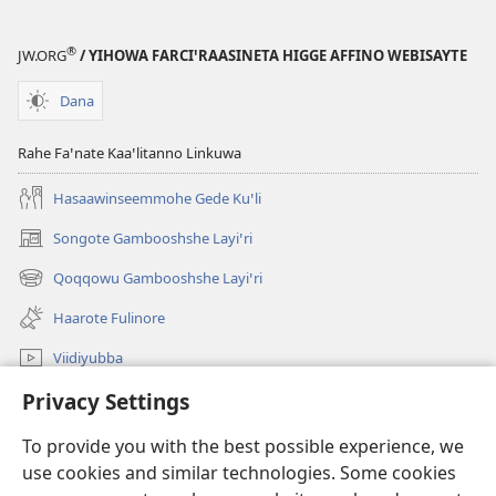
®
JW.ORG
/ YIHOWA FARCIꞌRAASINETA HIGGE AFFINO WEBISAYTE
Dana
Rahe Faꞌnate Kaaꞌlitanno Linkuwa
Hasaawinseemmohe Gede Kuꞌli
Songote Gambooshshe Layiꞌri
(opens
new
Qoqqowu Gambooshshe Layiꞌri
(opens
window)
new
Haarote Fulinore
window)
Viidiyubba
Privacy Settings
Hasiꞌri
To provide you with the best possible experience, we
Fushsho
(opens
use cookies and similar technologies. Some cookies
new