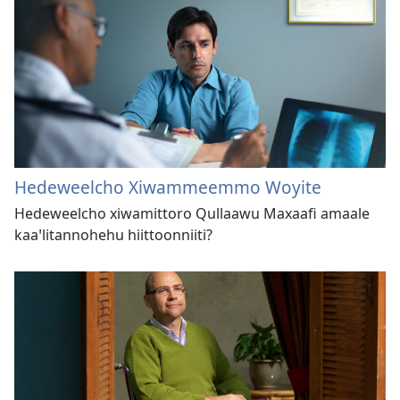
Hedeweelcho Xiwammeemmo Woyite
Hedeweelcho xiwamittoro Qullaawu Maxaafi amaale
kaaꞌlitannohehu hiittoonniiti?