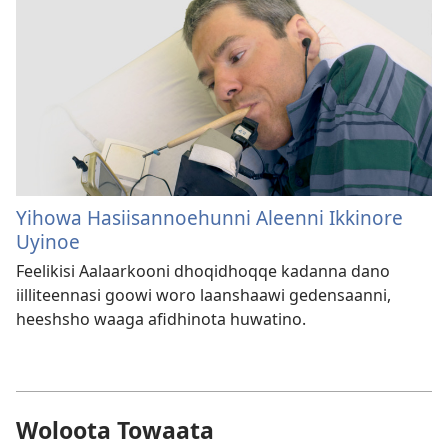
Yihowa Hasiisannoehunni Aleenni Ikkinore
Uyinoe
Feelikisi Aalaarkooni dhoqidhoqqe kadanna dano
iilliteennasi goowi woro laanshaawi gedensaanni,
heeshsho waaga afidhinota huwatino.
Woloota Towaata