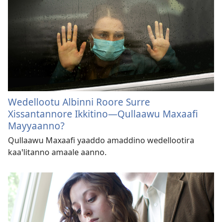
Wedellootu Albinni Roore Surre
Xissantannore Ikkitino—Qullaawu Maxaafi
Mayyaanno?
Qullaawu Maxaafi yaaddo amaddino wedellootira
kaaꞌlitanno amaale aanno.