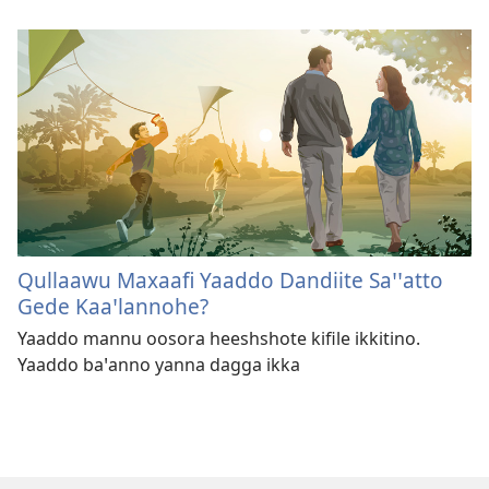
Qullaawu Maxaafi Yaaddo Dandiite Saꞌꞌatto
Gede Kaaꞌlannohe?
Yaaddo mannu oosora heeshshote kifile ikkitino.
Yaaddo baꞌanno yanna dagga ikka