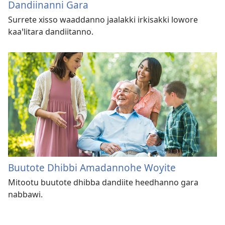
Dandiinanni Gara
Surrete xisso waaddanno jaalakki irkisakki lowore
kaaꞌlitara dandiitanno.
Buutote Dhibbi Amadannohe Woyite
Mitootu buutote dhibba dandiite heedhanno gara
nabbawi.