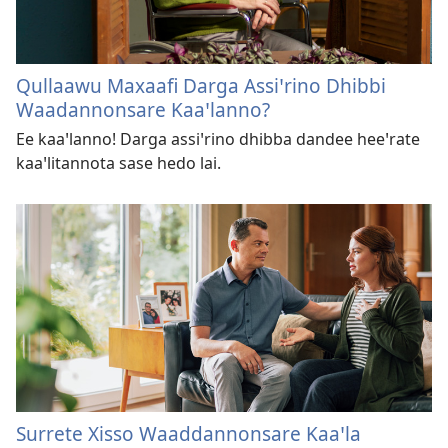
Qullaawu Maxaafi Darga Assiꞌrino Dhibbi
Waadannonsare Kaaꞌlanno?
Ee kaaꞌlanno! Darga assiꞌrino dhibba dandee heeꞌrate
kaaꞌlitannota sase hedo lai.
Surrete Xisso Waaddannonsare Kaaꞌla