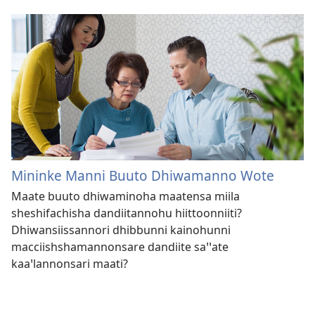
Mininke Manni Buuto Dhiwamanno Wote
Maate buuto dhiwaminoha maatensa miila
sheshifachisha dandiitannohu hiittoonniiti?
Dhiwansiissannori dhibbunni kainohunni
macciishshamannonsare dandiite saꞌꞌate
kaaꞌlannonsari maati?