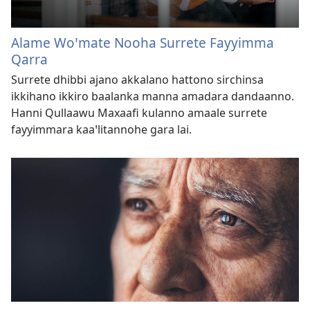
Alame Woꞌmate Nooha Surrete Fayyimma
Qarra
Surrete dhibbi ajano akkalano hattono sirchinsa
ikkihano ikkiro baalanka manna amadara dandaanno.
Hanni Qullaawu Maxaafi kulanno amaale surrete
fayyimmara kaaꞌlitannohe gara lai.