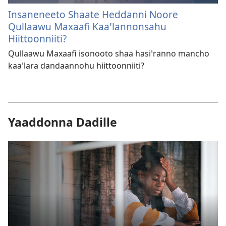
Insaneneeto Shaate Heddanni Noore
Qullaawu Maxaafi Kaaꞌlannonsahu
Hiittoonniiti?
Qullaawu Maxaafi isonooto shaa hasiꞌranno mancho
kaaꞌlara dandaannohu hiittoonniiti?
Yaaddonna Dadille