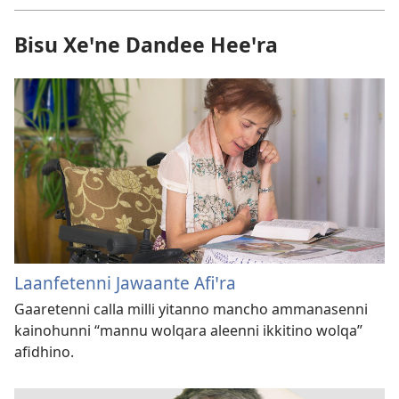
Bisu Xeꞌne Dandee Heeꞌra
Laanfetenni Jawaante Afiꞌra
Gaaretenni calla milli yitanno mancho ammanasenni
kainohunni “mannu wolqara aleenni ikkitino wolqa”
afidhino.