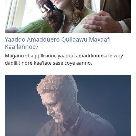
Yaaddo Amadduero Qullaawu Maxaafi
Kaaꞌlannoe?
Maganu shaqqillisinni, yaaddo amaddinonsare woy
dadillitinore kaaꞌlate sase coye aanno.