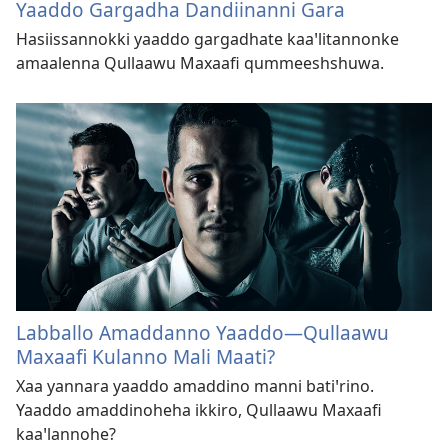
Yaaddo Gargadha Dandiinanni Gara
Hasiissannokki yaaddo gargadhate kaaꞌlitannonke
amaalenna Qullaawu Maxaafi qummeeshshuwa.
Labballo Amaddanno Yaaddo—Qullaawu
Maxaafi Kulanno Mali Maati?
Xaa yannara yaaddo amaddino manni batiꞌrino.
Yaaddo amaddinoheha ikkiro, Qullaawu Maxaafi
kaaꞌlannohe?