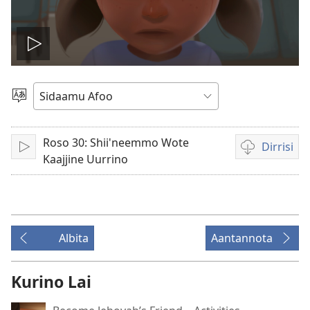
Viidiyo
fani
Afoo
Doori
Roso 30: Shii'neemmo Wote
Dirrisi
Fani
Viidiyo
Kaajjine Uurrino
dirrisiꞌnanni
doogga
Albita
Aantannota
Kurino Lai