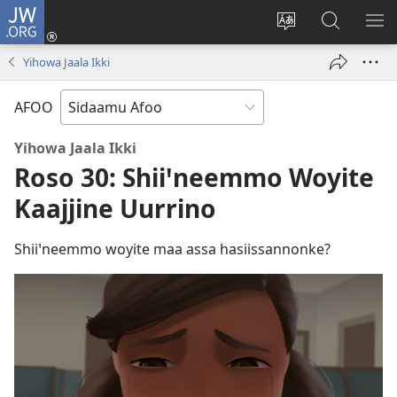
JW.ORG
Ei
(opens
Webisayitete
JW.ORG
DO
new
afoo
Aana
LEE
Yihowa Jaala Ikki
window)
soorri
Hasiꞌri
AFOO
Yihowa Jaala Ikki
Roso 30: Shii
ꞌ
neemmo Woyite
Kaajjine Uurrino
Shiiꞌneemmo woyite maa assa hasiissannonke?