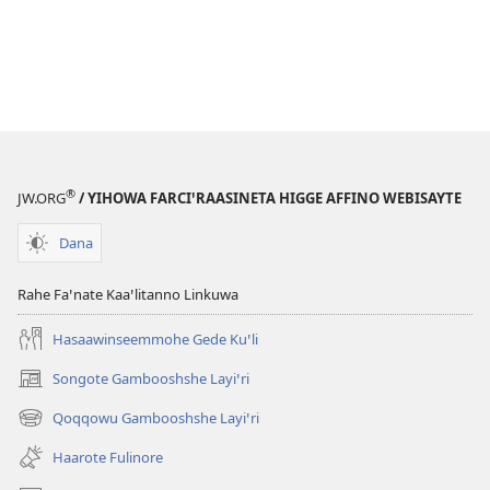
®
JW.ORG
/ YIHOWA FARCIꞌRAASINETA HIGGE AFFINO WEBISAYTE
Dana
Rahe Faꞌnate Kaaꞌlitanno Linkuwa
Hasaawinseemmohe Gede Kuꞌli
Songote Gambooshshe Layiꞌri
(opens
new
Qoqqowu Gambooshshe Layiꞌri
(opens
window)
new
Haarote Fulinore
window)