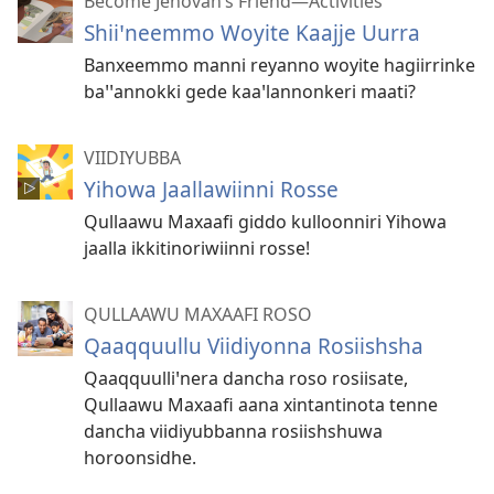
Become Jehovah’s Friend—Activities
Shiiꞌneemmo Woyite Kaajje Uurra
Banxeemmo manni reyanno woyite hagiirrinke
baꞌꞌannokki gede kaaꞌlannonkeri maati?
VIIDIYUBBA
Yihowa Jaallawiinni Rosse
Qullaawu Maxaafi giddo kulloonniri Yihowa
jaalla ikkitinoriwiinni rosse!
QULLAAWU MAXAAFI ROSO
Qaaqquullu Viidiyonna Rosiishsha
Qaaqquulliꞌnera dancha roso rosiisate,
Qullaawu Maxaafi aana xintantinota tenne
dancha viidiyubbanna rosiishshuwa
horoonsidhe.