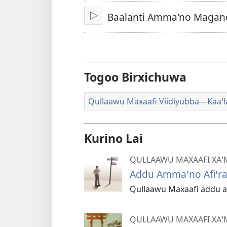
Baalanti Amma'no Magano
Fani
Togoo Birxichuwa
Qullaawu Maxaafi Viidiyubba—Kaaꞌ
Kurino Lai
QULLAAWU MAXAAFI XA
Addu Ammaꞌno Afiꞌra
Qullaawu Maxaafi addu a
QULLAAWU MAXAAFI XA