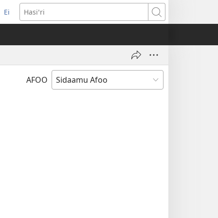
Ei
(opens
Hasiꞌri
new
window)
AFOO