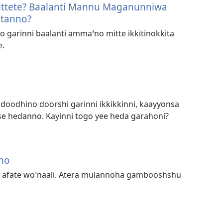
ittete? Baalanti Mannu Maganunniwa
itanno?
 garinni baalanti ammaꞌno mitte ikkitinokkita
e.
oodhino doorshi garinni ikkikkinni, kaayyonsa
se hedanno. Kayinni togo yee heda garahoni?
mo
 afate woꞌnaali. Atera mulannoha gambooshshu