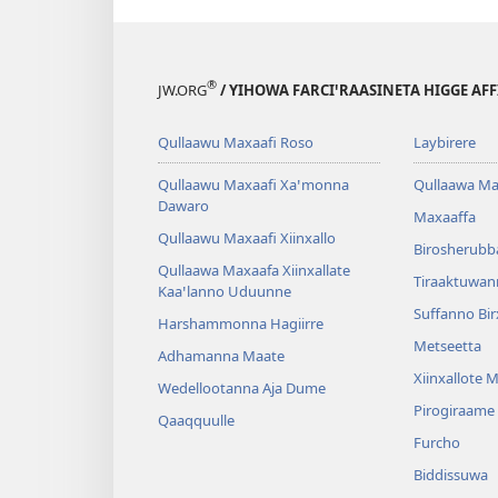
®
JW.ORG
/ YIHOWA FARCIꞌRAASINETA HIGGE AF
Qullaawu Maxaafi Roso
Laybirere
Qullaawu Maxaafi Xaꞌmonna
Qullaawa Ma
Dawaro
Maxaaffa
Qullaawu Maxaafi Xiinxallo
Birosherubb
Qullaawa Maxaafa Xiinxallate
Tiraaktuwan
Kaaꞌlanno Uduunne
Suffanno Bi
Harshammonna Hagiirre
Metseetta
Adhamanna Maate
Xiinxallote 
Wedellootanna Aja Dume
Pirogiraame
Qaaqquulle
Furcho
Biddissuwa