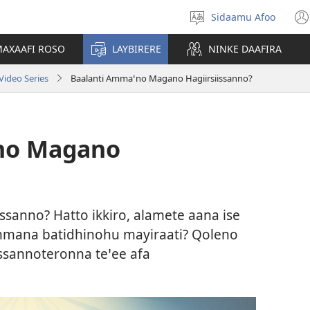
Sidaamu Afoo
Afoo
doodhi
AXAAFI ROSO
LAYBIRERE
NINKE DAAFIRA
ideo Series
Baalanti Ammaꞌno Magano Hagiirsiissanno?
no Magano
ssanno? Hatto ikkiro, alamete aana ise
mmana batidhinohu mayiraati? Qoleno
sannoteronna teꞌee afa