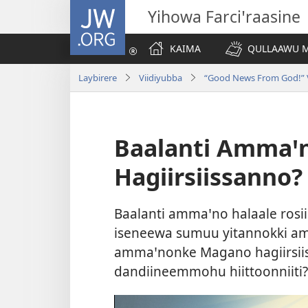
JW.ORG
Yihowa Farciꞌraasine
KAIMA
QULLAAWU M
Laybirere
Viidiyubba
“Good News From God!” V
Baalanti Ammaꞌ
Hagiirsiissanno?
Baalanti ammaꞌno halaale rosii
iseneewa sumuu yitannokki a
ammaꞌnonke Magano hagiirsiis
dandiineemmohu hiittoonniiti?