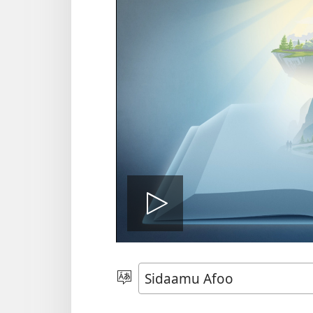
Viidiyo
fani
Afoo
Doori