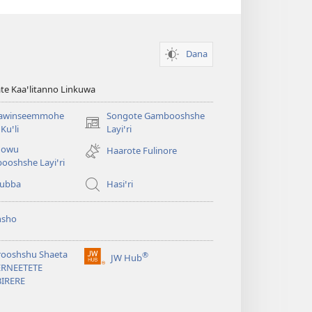
Dana
te Kaaꞌlitanno Linkuwa
awinseemmohe
Songote Gambooshshe
(opens
Kuꞌli
Layiꞌri
new
qowu
Haarote Fulinore
window)
ooshshe Layiꞌri
yubba
Hasiꞌri
hsho
rooshshu Shaeta
®
JW Hub
(opens
ERNEETETE
new
BIRERE
window)