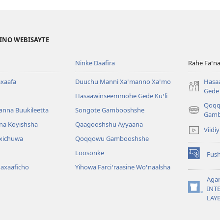
FINO WEBISAYTE
Ninke Daafira
Rahe Faꞌna
xaafa
Duuchu Manni Xaꞌmanno Xaꞌmo
Hasa
Gede 
Hasaawinseemmohe Gede Kuꞌli
Qoq
anna Buukileetta
Songote Gambooshshe
(opens
Gamb
new
na Koyishsha
Qaagooshshu Ayyaana
Viidi
window)
rxichuwa
Qoqqowu Gambooshshe
Loosonke
Fus
(opens
Maxaaficho
Yihowa Farciꞌraasine Woꞌnaalsha
new
window)
Aga
INT
(opens
LAY
new
window)