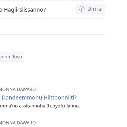
Dirrisi
 Hagiirsiissanno?
Viidiyo
dirrisiꞌnanni
doogga
lanno Roso
ꞌMONNA DAWARO
 Dandeemmohu Hiittoonniiti?
mmaꞌno assitannoha 9 coye kulanno.
ꞌMONNA DAWARO