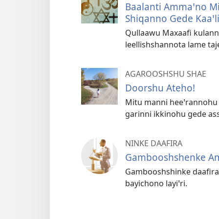
Baalanti Ammaꞌno M
Shiqanno Gede Kaaꞌl
Qullaawu Maxaafi kulanno
leellishshannota lame taj
AGAROOSHSHU SHAE
Doorshu Ateho!
Mitu manni heeꞌrannohu d
garinni ikkinohu gede as
NINKE DAAFIRA
Gambooshshenke A
Gambooshshinke daafira
bayichono layiꞌri.