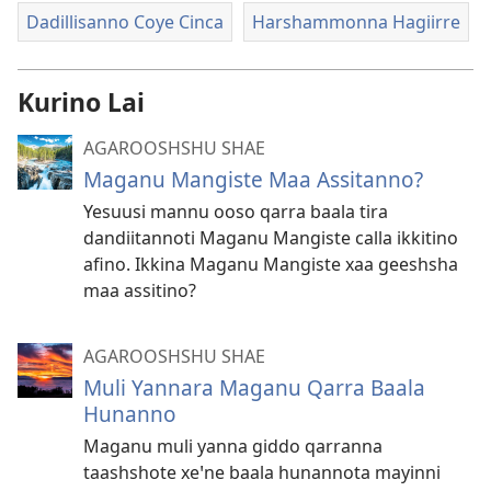
Dadillisanno Coye Cinca
Harshammonna Hagiirre
Kurino Lai
AGAROOSHSHU SHAE
Maganu Mangiste Maa Assitanno?
Yesuusi mannu ooso qarra baala tira
dandiitannoti Maganu Mangiste calla ikkitino
afino. Ikkina Maganu Mangiste xaa geeshsha
maa assitino?
AGAROOSHSHU SHAE
Muli Yannara Maganu Qarra Baala
Hunanno
Maganu muli yanna giddo qarranna
taashshote xeꞌne baala hunannota mayinni