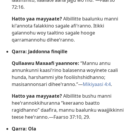
laashshito; ilaallate aana jajju woꞌmo.”—
Faarso
72:16
.
Hatto yaa mayyaate?
Albillitte baalunku manni
kiꞌannota falakkino sagale afiꞌranno. Itikki
galannohu woy taaltino sagale hooge
qarramannohu diheeꞌranno.
Qarra: Jaddonna finqille
Qullaawu Maxaafi yaannore:
“Mannu annu
annunkunni kaasiꞌrino balasenna woyinete caali
hunda, harshammi yite fooliishshidhanno;
masisannonsari diheeꞌranno.”—
Mikiyaasi 4:4
.
Hatto yaa mayyaate?
Albillitte bushu manni
heeꞌrannokkihuranna “keeraano baatto
ragidhanno” daafira, mannu baalunku waajjikkinni
teese heeꞌranno.—
Faarso 37:10,
29
.
Qarra: Ola