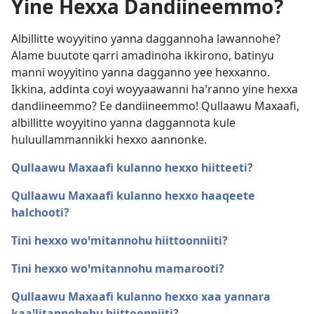
Yine Hexxa Dandiineemmo?
Albillitte woyyitino yanna daggannoha lawannohe?
Alame buutote qarri amadinoha ikkirono, batinyu
manni woyyitino yanna dagganno yee hexxanno.
Ikkina, addinta coyi woyyaawanni haꞌranno yine hexxa
dandiineemmo? Ee dandiineemmo! Qullaawu Maxaafi,
albillitte woyyitino yanna daggannota kule
huluullammannikki hexxo aannonke.
Qullaawu Maxaafi kulanno hexxo hiitteeti?
Qullaawu Maxaafi kulanno hexxo haaqeete
halchooti?
Tini hexxo woꞌmitannohu hiittoonniiti?
Tini hexxo woꞌmitannohu mamarooti?
Qullaawu Maxaafi kulanno hexxo xaa yannara
kaaꞌlitannohehu hiittoonniiti?