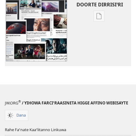
DOORTE DIRRISIꞌRI
Borro
dirrisiꞌnanni
doogga
Wole
Birxichuwa
®
JW.ORG
/ YIHOWA FARCIꞌRAASINETA HIGGE AFFINO WEBISAYTE
Dana
Rahe Faꞌnate Kaaꞌlitanno Linkuwa