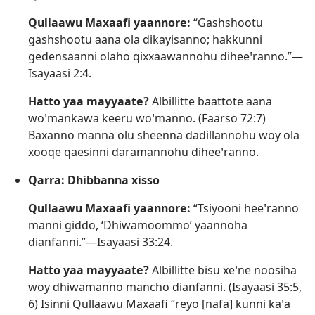
Qullaawu Maxaafi yaannore:
“Gashshootu
gashshootu aana ola dikayisanno; hakkunni
gedensaanni olaho qixxaawannohu diheeꞌranno.”—
Isayaasi 2:4
.
Hatto yaa mayyaate?
Albillitte baattote aana
woꞌmankawa keeru woꞌmanno. (
Faarso 72:7
)
Baxanno manna olu sheenna dadillannohu woy ola
xooqe qaesinni daramannohu diheeꞌranno.
Qarra: Dhibbanna xisso
Qullaawu Maxaafi yaannore:
“Tsiyooni heeꞌranno
manni giddo, ‘Dhiwamoommo’ yaannoha
dianfanni.”—
Isayaasi 33:24
.
Hatto yaa mayyaate?
Albillitte bisu xeꞌne noosiha
woy dhiwamanno mancho dianfanni. (
Isayaasi 35:5,
6
) Isinni Qullaawu Maxaafi “reyo [nafa] kunni kaꞌa