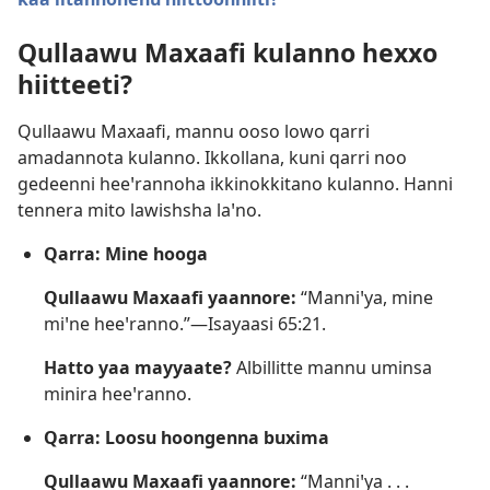
Qullaawu Maxaafi kulanno hexxo
hiitteeti?
Qullaawu Maxaafi, mannu ooso lowo qarri
amadannota kulanno. Ikkollana, kuni qarri noo
gedeenni heeꞌrannoha ikkinokkitano kulanno. Hanni
tennera mito lawishsha laꞌno.
Qarra: Mine hooga
Qullaawu Maxaafi yaannore:
“Manniꞌya, mine
miꞌne heeꞌranno.”—
Isayaasi 65:21
.
Hatto yaa mayyaate?
Albillitte mannu uminsa
minira heeꞌranno.
Qarra: Loosu hoongenna buxima
Qullaawu Maxaafi yaannore:
“Manniꞌya . . .