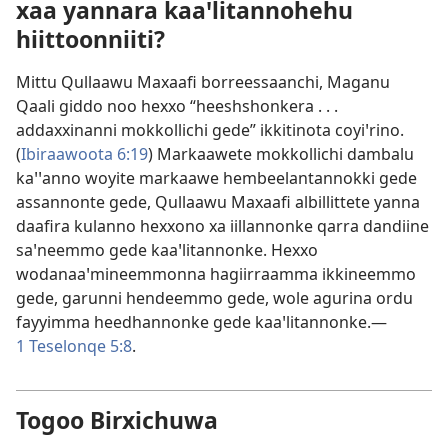
xaa yannara kaaꞌlitannohehu
hiittoonniiti?
Mittu Qullaawu Maxaafi borreessaanchi, Maganu
Qaali giddo noo hexxo “heeshshonkera . . .
addaxxinanni mokkollichi gede” ikkitinota coyiꞌrino.
(
Ibiraawoota 6:19
) Markaawete mokkollichi dambalu
kaꞌꞌanno woyite markaawe hembeelantannokki gede
assannonte gede, Qullaawu Maxaafi albillittete yanna
daafira kulanno hexxono xa iillannonke qarra dandiine
saꞌneemmo gede kaaꞌlitannonke. Hexxo
wodanaaꞌmineemmonna hagiirraamma ikkineemmo
gede, garunni hendeemmo gede, wole agurina ordu
fayyimma heedhannonke gede kaaꞌlitannonke.—
1 Teselonqe 5:8
.
Togoo Birxichuwa