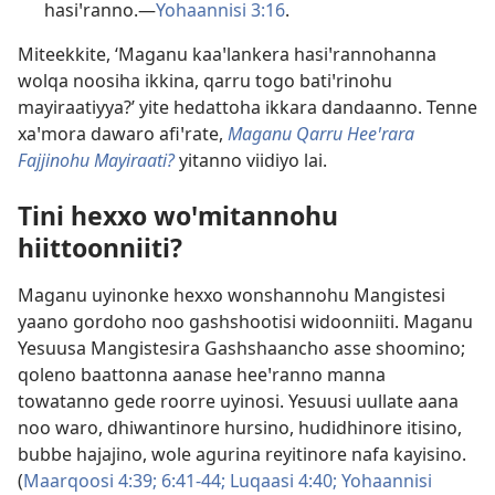
hasiꞌranno.—
Yohaannisi 3:16
.
Miteekkite, ‘Maganu kaaꞌlankera hasiꞌrannohanna
wolqa noosiha ikkina, qarru togo batiꞌrinohu
mayiraatiyya?’ yite hedattoha ikkara dandaanno. Tenne
xaꞌmora dawaro afiꞌrate,
Maganu Qarru Heeꞌrara
Fajjinohu Mayiraati?
yitanno viidiyo lai.
Tini hexxo woꞌmitannohu
hiittoonniiti?
Maganu uyinonke hexxo wonshannohu Mangistesi
yaano gordoho noo gashshootisi widoonniiti. Maganu
Yesuusa Mangistesira Gashshaancho asse shoomino;
qoleno baattonna aanase heeꞌranno manna
towatanno gede roorre uyinosi. Yesuusi uullate aana
noo waro, dhiwantinore hursino, hudidhinore itisino,
bubbe hajajino, wole agurina reyitinore nafa kayisino.
(
Maarqoosi 4:39;
6:41-44;
Luqaasi 4:40;
Yohaannisi