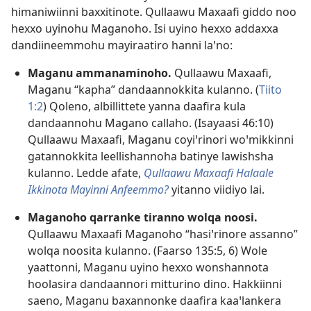
himaniwiinni baxxitinote. Qullaawu Maxaafi giddo noo
hexxo uyinohu Maganoho. Isi uyino hexxo addaxxa
dandiineemmohu mayiraatiro hanni laꞌno:
Maganu ammanaminoho.
Qullaawu Maxaafi,
Maganu “kapha” dandaannokkita kulanno. (
Tiito
1:2
) Qoleno, albillittete yanna daafira kula
dandaannohu Magano callaho. (
Isayaasi 46:10
)
Qullaawu Maxaafi, Maganu coyiꞌrinori woꞌmikkinni
gatannokkita leellishannoha batinye lawishsha
kulanno. Ledde afate,
Qullaawu Maxaafi Halaale
Ikkinota Mayinni Anfeemmo?
yitanno viidiyo lai.
Maganoho qarranke tiranno wolqa noosi.
Qullaawu Maxaafi Maganoho “hasiꞌrinore assanno”
wolqa noosita kulanno. (
Faarso 135:5, 6
) Wole
yaattonni, Maganu uyino hexxo wonshannota
hoolasira dandaannori mitturino dino. Hakkiinni
saeno, Maganu baxannonke daafira kaaꞌlankera