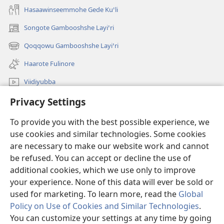
Hasaawinseemmohe Gede Kuꞌli
Songote Gambooshshe Layiꞌri
(opens
new
Qoqqowu Gambooshshe Layiꞌri
(opens
window)
new
Haarote Fulinore
window)
Viidiyubba
Privacy Settings
Hasiꞌri
To provide you with the best possible experience, we
Fushsho
(opens
use cookies and similar technologies. Some cookies
new
are necessary to make our website work and cannot
window)
Agarooshshu Shaeta INTERNEETETE LAYBIRERE
be refused. You can accept or decline the use of
(opens
new
additional cookies, which we use only to improve
®
JW Hub
window)
(opens
your experience. None of this data will ever be sold or
new
used for marketing. To learn more, read the
Global
window)
Policy on Use of Cookies and Similar Technologies
.
You can customize your settings at any time by going