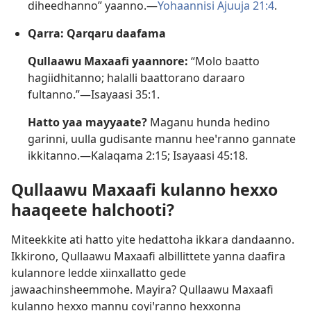
diheedhanno” yaanno.—
Yohaannisi Ajuuja 21:4
.
Qarra: Qarqaru daafama
Qullaawu Maxaafi yaannore:
“Molo baatto
hagiidhitanno; halalli baattorano daraaro
fultanno.”—
Isayaasi 35:1
.
Hatto yaa mayyaate?
Maganu hunda hedino
garinni, uulla gudisante mannu heeꞌranno gannate
ikkitanno.—
Kalaqama 2:15;
Isayaasi 45:18
.
Qullaawu Maxaafi kulanno hexxo
haaqeete halchooti?
Miteekkite ati hatto yite hedattoha ikkara dandaanno.
Ikkirono, Qullaawu Maxaafi albillittete yanna daafira
kulannore ledde xiinxallatto gede
jawaachinsheemmohe. Mayira? Qullaawu Maxaafi
kulanno hexxo mannu coyiꞌranno hexxonna