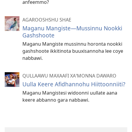
anfeemmo?
AGAROOSHSHU SHAE
Maganu Mangiste—Mussinnu Nookki
Gashshoote
Maganu Mangiste mussinnu horonta nookki
gashshoote ikkitinota buuxisannoha lee coye
nabbawi.
QULLAAWU MAXAAFI XAꞌMONNA DAWARO
Uulla Keere Afidhannohu Hiittoonniiti?
Maganu Mangistesi widoonni uullate aana
keere abbanno gara nabbawi.