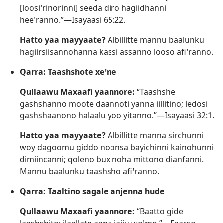
[loosiꞌrinorinni] seeda diro hagiidhanni
heeꞌranno.”—
Isayaasi 65:22
.
Hatto yaa mayyaate?
Albillitte mannu baalunku
hagiirsiisannohanna kassi assanno looso afiꞌranno.
Qarra: Taashshote xeꞌne
Qullaawu Maxaafi yaannore:
“Taashshe
gashshanno moote daannoti yanna iillitino; ledosi
gashshaanono halaalu yoo yitanno.”—
Isayaasi 32:1
.
Hatto yaa mayyaate?
Albillitte manna sirchunni
woy dagoomu giddo noonsa bayichinni kainohunni
dimiincanni; qoleno buxinoha mittono dianfanni.
Mannu baalunku taashsho afiꞌranno.
Qarra: Taaltino sagale anjenna hude
Qullaawu Maxaafi yaannore:
“Baatto gide