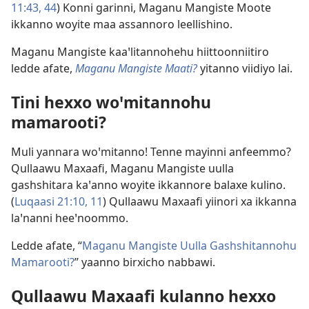
11:43, 44
) Konni garinni, Maganu Mangiste Moote
ikkanno woyite maa assannoro leellishino.
Maganu Mangiste kaaꞌlitannohehu hiittoonniitiro
ledde afate,
Maganu Mangiste Maati?
yitanno viidiyo lai.
Tini hexxo woꞌmitannohu
mamarooti?
Muli yannara woꞌmitanno! Tenne mayinni anfeemmo?
Qullaawu Maxaafi, Maganu Mangiste uulla
gashshitara kaꞌanno woyite ikkannore balaxe kulino.
(
Luqaasi 21:10, 11
) Qullaawu Maxaafi yiinori xa ikkanna
laꞌnanni heeꞌnoommo.
Ledde afate, “
Maganu Mangiste Uulla Gashshitannohu
Mamarooti?
” yaanno birxicho nabbawi.
Qullaawu Maxaafi kulanno hexxo