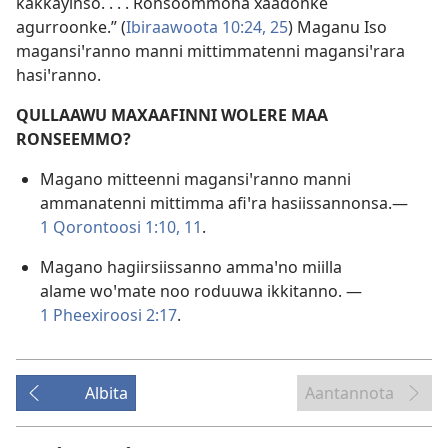
kakkayinso. . . . Ronsoommoha xaadonke
agurroonke.” (
Ibiraawoota 10:24, 25
) Maganu Iso
magansiꞌranno manni mittimmatenni magansiꞌrara
hasiꞌranno.
QULLAAWU MAXAAFINNI WOLERE MAA
RONSEEMMO?
Magano mitteenni magansiꞌranno manni
ammanatenni mittimma afiꞌra hasiissannonsa.—
1 Qorontoosi 1:10, 11
.
Magano hagiirsiissanno ammaꞌno miilla
alame woꞌmate noo roduuwa ikkitanno. —
1 Pheexiroosi 2:17
.
Albita
Aantannota