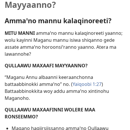
Mayyaanno?
Ammaꞌno mannu kalaqinoreeti?
MITU MANNI
ammaꞌno mannu kalaqinoreeti yaanno;
wolu kayinni Maganu mannu isiwa shiqanno gede
assate ammaꞌno horoonsiꞌranno yaanno. Atera ma
lawannohe?
QULLAAWU MAXAAFI MAYYAANNO?
“Maganu Annu albaanni keeraanchonna
battaabbinokki ammaꞌno” no. (
Yaiqoobi 1:27
)
Battaabbinokkita woy addu ammaꞌno xintinohu
Maganoho.
QULLAAWU MAXAAFINNI WOLERE MAA
RONSEEMMO?
Magano hagiirsiissanno ammaꞌno Qullaawu