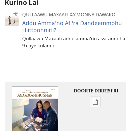
Kurino Lai
QULLAAWU MAXAAFI XAꞌMONNA DAWARO
Addu Ammaꞌno Afiꞌra Dandeemmohu
Hiittoonniiti?
Qullaawu Maxaafi addu ammaꞌno assitannoha
9 coye kulanno.
DOORTE DIRRISIꞌRI
Borro
dirrisiꞌnanni
doogga
AGAROOSHSHU