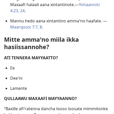
Maxaafi halaali aana xintantinote.—
Yohaannisi
4:23, 24
.
Mannu hedo aana xintantino ammaꞌno haafate. —
Maarqoosi 7:7, 8
.
Mitte ammaꞌno miila ikka
hasiissannohe?
ATI TENNERA MAYYAATTO?
Ee
Deeꞌni
Lamente
QULLAAWU MAXAAFI MAYYAANNO?
“Baxille afiꞌratenna dancha looso loosate mimmitonke