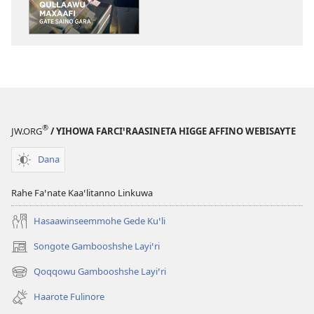
SHAE
—
XIINXALLOTE
ITTIME
Maaja 2016 |
Qullaawu
Maxaafi
—
®
JW.ORG
/ YIHOWA FARCIꞌRAASINETA HIGGE AFFINO WEBISAYTE
Gate
Saino
Dana
Gara
Rahe Faꞌnate Kaaꞌlitanno Linkuwa
Hasaawinseemmohe Gede Kuꞌli
Songote Gambooshshe Layiꞌri
(opens
new
Qoqqowu Gambooshshe Layiꞌri
(opens
window)
new
Haarote Fulinore
window)