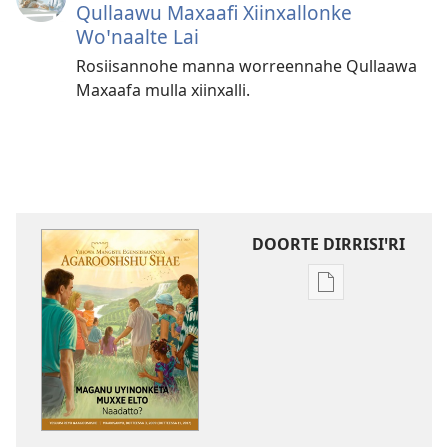
Qullaawu Maxaafi Xiinxallonke
Woꞌnaalte Lai
Rosiisannohe manna worreennahe Qullaawa
Maxaafa mulla xiinxalli.
DOORTE DIRRISIꞌRI
Borro
dirrisiꞌnanni
doogga
AGAROOSHSHU
SHAE
Maganu
Uyinonketa