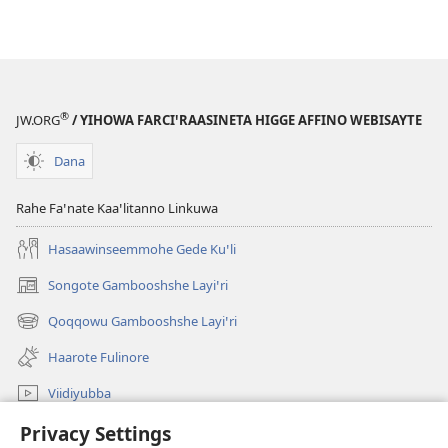
Muxxe
Elto
Naadatto?
®
JW.ORG
/ YIHOWA FARCIꞌRAASINETA HIGGE AFFINO WEBISAYTE
Dana
Rahe Faꞌnate Kaaꞌlitanno Linkuwa
Hasaawinseemmohe Gede Kuꞌli
Songote Gambooshshe Layiꞌri
(opens
new
Qoqqowu Gambooshshe Layiꞌri
(opens
window)
new
Haarote Fulinore
window)
Viidiyubba
Hasiꞌri
Privacy Settings