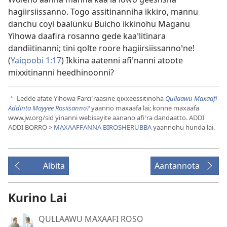
hagiirsiissanno. Togo assitinanniha ikkiro, mannu
danchu coyi baalunku Buicho ikkinohu Maganu
Yihowa daafira rosanno gede kaaꞌlitinara
dandiitinanni; tini qolte roore hagiirsiissannoꞌne!
(
Yaiqoobi 1:17
) Ikkina aatenni afiꞌnanni atoote
mixxitinanni heedhinoonni?
Ledde afate Yihowa Farciꞌraasine qixxeessitinoha
Qullaawu Maxaafi
a
Addinta Mayyee Rosiisanno?
yaanno maxaafa lai; konne maxaafa
www.jw.org/sid yinanni webisayite aanano afiꞌra dandaatto. ADDI
ADDI BORRO >
MAXAAFFANNA BIROSHERUBBA
yaannohu hunda lai.
Albita
Aantannota
Kurino Lai
QULLAAWU MAXAAFI ROSO