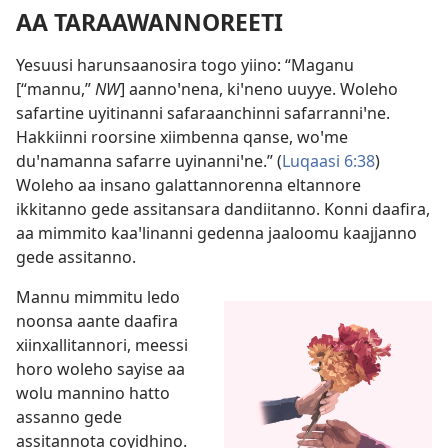
AA TARAAWANNOREETI
Yesuusi harunsaanosira togo yiino: “Maganu
[“mannu,”
NW
] aannoꞌnena, kiꞌneno uuyye. Woleho
safartine uyitinanni safaraanchinni safarranniꞌne.
Hakkiinni roorsine xiimbenna qanse, woꞌme
duꞌnamanna safarre uyinanniꞌne.” (
Luqaasi 6:38
)
Woleho aa insano galattannorenna eltannore
ikkitanno gede assitansara dandiitanno. Konni daafira,
aa mimmito kaaꞌlinanni gedenna jaaloomu kaajjanno
gede assitanno.
Mannu mimmitu ledo
noonsa aante daafira
xiinxallitannori, meessi
horo woleho sayise aa
wolu mannino hatto
assanno gede
assitannota coyidhino.