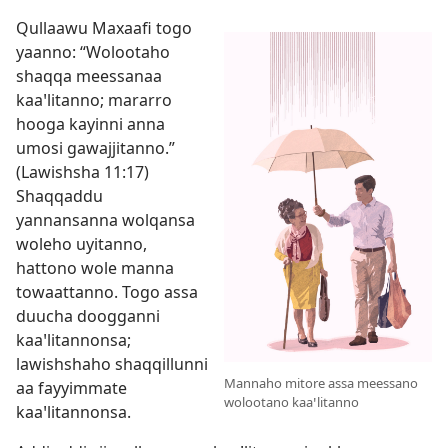
Qullaawu Maxaafi togo
yaanno: “Wolootaho
shaqqa meessanaa
kaaꞌlitanno; mararro
hooga kayinni anna
umosi gawajjitanno.”
(
Lawishsha 11:17
)
Shaqqaddu
yannansanna wolqansa
woleho uyitanno,
hattono wole manna
towaattanno. Togo assa
duucha doogganni
kaaꞌlitannonsa;
lawishshaho shaqqillunni
Mannaho mitore assa meessano
aa fayyimmate
wolootano kaaꞌlitanno
kaaꞌlitannonsa.