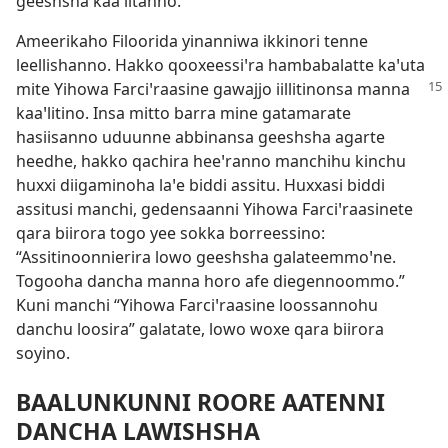
geeshsha kaaꞌlitanno.
Ameerikaho Filoorida yinanniwa ikkinori tenne
leellishanno. Hakko qooxeessiꞌra hambabalatte kaꞌuta
mite Yihowa Farciꞌraasine
gawajjo iillitinonsa manna
kaaꞌlitino. Insa mitto barra mine gatamarate
hasiisanno uduunne abbinansa geeshsha agarte
heedhe, hakko qachira heeꞌranno manchihu kinchu
huxxi diigaminoha laꞌe biddi assitu. Huxxasi biddi
assitusi manchi, gedensaanni Yihowa Farciꞌraasinete
qara biirora togo yee sokka borreessino:
“Assitinoonnierira lowo geeshsha galateemmoꞌne.
Togooha dancha manna horo afe diegennoommo.”
Kuni manchi “Yihowa Farciꞌraasine loossannohu
danchu loosira” galatate, lowo woxe qara biirora
soyino.
BAALUNKUNNI ROORE AATENNI
DANCHA LAWISHSHA