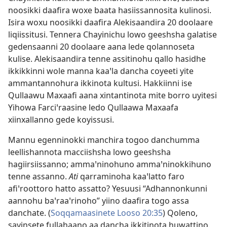
noosikki daafira woxe baata hasiissannosita kulinosi.
Isira woxu noosikki daafira Alekisaandira 20 doolaare
liqiissitusi. Tennera Chayinichu lowo geeshsha galatise
gedensaanni 20 doolaare aana lede qolannoseta
kulise. Alekisaandira tenne assitinohu qallo hasidhe
ikkikkinni wole manna kaaꞌla dancha coyeeti yite
ammantannohura ikkinota kultusi. Hakkiinni ise
Qullaawu Maxaafi aana xintantinota mite borro uyitesi
Yihowa Farciꞌraasine ledo Qullaawa Maxaafa
xiinxallanno gede koyissusi.
Mannu egenninokki manchira togoo danchumma
leellishannota macciishsha lowo geeshsha
hagiirsiissanno; ammaꞌninohuno ammaꞌninokkihuno
tenne assanno.
Ati
qarraminoha kaaꞌlatto faro
afiꞌroottoro hatto assatto? Yesuusi “Adhannonkunni
aannohu baꞌraaꞌrinoho” yiino daafira togo assa
danchate. (
Soqqamaasinete Looso 20:35
) Qoleno,
sayinsete fullahaano aa dancha ikkitinota huwattino.