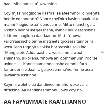
hagiirsiissinonsata” xawissino.
Coyi injaa hooginohe daafira, ee afeemmori dinoe yite
hedde egennootto? Noore coyiꞌniro kayinni baalunku
manni “hagiidhe aa” dandaanno. Mittu manchi gara
ikkitino laonni uyi geeshsha, uyinori ikki geeshshiha
ikkirono hagiidha dandaanno. Mitte Yihowa
Farciꞌraasincho tenne metseete qixxeessitannorira
woxu ledo togo yite sokka borreessite sokkino:
“Mangistete
Addaraashera woreemma woxi
shiimaho. Ikkollana, Yihowa ani oommahunni roorse
uyinoe. . . . Konne aamamooshshe eemma faro
fantinoonnie daafira galaxxeemmaꞌne. Tenne assa
jawaante ikkitinoe.”
Kayinni woleho aa dandiineemmohu woxe calla
diꞌꞌikkino. Aa dandiineemmohu lowo coyi no.
AA FAYYIMMATE KAAꞌLITANNO