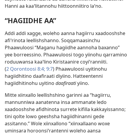
Hanni aa kaaꞌlitannohu hiittoonniitiro laꞌno.
“HAGIIDHE AA”
Addi addi xagge, woleho aanna hagiirru xaadooshshe
afiꞌrinota leellishshanno. Soqqamaasinchu
Phaawuloosi “Maganu hagiidhe aannoha baxanno”
yee borreessino. Phaawuloosi togo yiinohu qarramino
roduuwansa kaaꞌlino Kiristaanire coyiꞌranniiti.
(
2 Qorontoosi 8:4;
9:7
) Phaawuloosi uyitinohu
hagiidhitino daafiraati diyiino. Hatteentenni
hagiidhitinohu uyitino
daafiraati
yiino.
Mitte xiinxallo leellishshino garinni aa “hagiirru,
mannunniwa aanatenna insa ammanate ledo
xaadooshshe afidhinota surrete kifilla kakkayissanno;
tini qolte lowo geeshsha hagiidhinanni gede
assitanno.” Wole xiinxallono “xiinxallaano woxe
uminsara horoonsiꞌrantenni woleho aansa