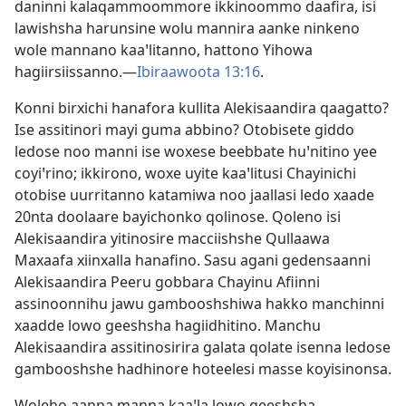
daninni kalaqammoommore ikkinoommo daafira, isi
lawishsha harunsine wolu mannira aanke ninkeno
wole mannano kaaꞌlitanno, hattono Yihowa
hagiirsiissanno.—
Ibiraawoota 13:16
.
Konni birxichi hanafora kullita Alekisaandira qaagatto?
Ise assitinori mayi guma abbino? Otobisete giddo
ledose noo manni ise woxese beebbate huꞌnitino yee
coyiꞌrino; ikkirono, woxe uyite kaaꞌlitusi Chayinichi
otobise uurritanno katamiwa noo jaallasi ledo xaade
20nta doolaare bayichonko qolinose. Qoleno isi
Alekisaandira yitinosire macciishshe Qullaawa
Maxaafa xiinxalla hanafino. Sasu agani gedensaanni
Alekisaandira Peeru gobbara Chayinu Afiinni
assinoonnihu jawu gambooshshiwa hakko manchinni
xaadde lowo geeshsha hagiidhitino. Manchu
Alekisaandira assitinosirira galata qolate isenna ledose
gambooshshe hadhinore hoteelesi masse koyisinonsa.
Woleho aanna manna kaaꞌla lowo geeshsha