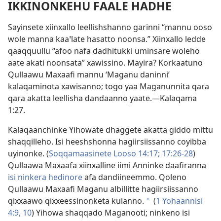
IKKINONKEHU FAALE HADHE
Sayinsete xiinxallo leellishshanno garinni “mannu ooso
wole manna kaaꞌlate hasatto noonsa.” Xiinxallo ledde
qaaqquullu “afoo nafa dadhitukki uminsare woleho
aate akati noonsata” xawissino. Mayira? Korkaatuno
Qullaawu Maxaafi mannu ‘Maganu daninni’
kalaqaminota xawisanno; togo yaa Maganunnita qara
qara akatta leellisha dandaanno yaate.—
Kalaqama
1:27
.
Kalaqaanchinke Yihowate dhaggete akatta giddo mittu
shaqqilleho. Isi heeshshonna hagiirsiissanno coyibba
uyinonke. (
Soqqamaasinete Looso 14:17;
17:26-28
)
Qullaawa Maxaafa xiinxalline iimi Anninke daafiranna
isi ninkera hedinore
afa dandiineemmo. Qoleno
Qullaawu Maxaafi Maganu albillitte hagiirsiissanno
qixxaawo qixxeessinonketa kulanno.
(
1 Yohaannisi
a
4:9, 10
) Yihowa shaqqado Maganooti; ninkeno isi