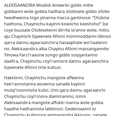
ALEKISAANDIRA Wodiidi Ameeriki giddo mitte
gobbanni wole gobba hadhara otobisete giddo ofolte
heedheenna togo yinanna macca gantinose: “Otobise
hadhona, Chayinichu kayinni kowiicho keeshsho!” Ise
coye buuxate Otobisetenni dirrite laꞌanno wote, mittu
aju Chayinichi Ispeenete Afiinni mommoddanni iillinosi
qarra dannu agaaraanchira hasaaphate woꞌnaalanni
no. Alekisaandira alba Chayinu Afiinni massangannite
Yihowa Farciꞌraasine songo giddo soqqantanno
daafira, Chayinichu coyiꞌrannore dannu agaraanchira
Ispeenete Afiinni tirte kultusi.
Hakkiinni, Chayinichu mangiste affeenna
heeꞌrannotanna woxenna sanade kayinni
mulqiꞌnoonnisita kulisi. Umi qara dannu agaraanchi
Chayinichu coyiꞌrinore diammanino; isinni
Alekisaandira mangiste affukki manna wole gobba
haadhe hadhannota labbinosi. Gedensaanni isi
Chayinichu kulinosire ammaninoha ikkirono, sanade