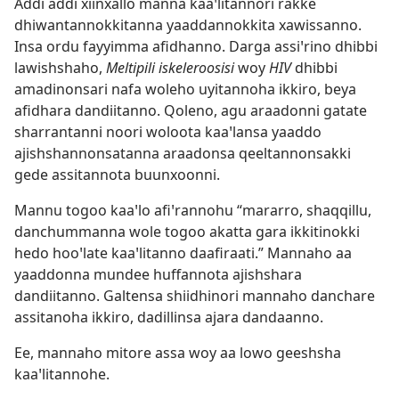
Addi addi xiinxallo manna kaaꞌlitannori rakke
dhiwantannokkitanna yaaddannokkita xawissanno.
Insa ordu fayyimma afidhanno. Darga assiꞌrino dhibbi
lawishshaho,
Meltipili iskeleroosisi
woy
HIV
dhibbi
amadinonsari nafa woleho uyitannoha ikkiro, beya
afidhara dandiitanno. Qoleno, agu araadonni gatate
sharrantanni noori woloota kaaꞌlansa yaaddo
ajishshannonsatanna araadonsa qeeltannonsakki
gede assitannota buunxoonni.
Mannu togoo kaaꞌlo afiꞌrannohu “mararro, shaqqillu,
danchummanna wole togoo akatta gara ikkitinokki
hedo hooꞌlate kaaꞌlitanno daafiraati.” Mannaho aa
yaaddonna mundee huffannota ajishshara
dandiitanno. Galtensa shiidhinori mannaho danchare
assitanoha ikkiro, dadillinsa ajara dandaanno.
Ee, mannaho mitore assa woy aa lowo geeshsha
kaaꞌlitannohe.