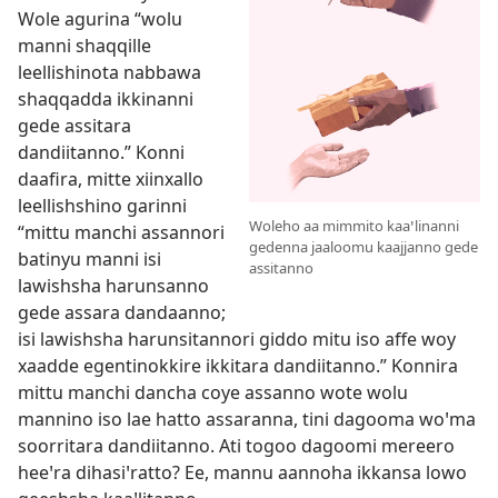
Wole agurina “wolu
manni shaqqille
leellishinota nabbawa
shaqqadda ikkinanni
gede assitara
dandiitanno.” Konni
daafira, mitte xiinxallo
leellishshino garinni
Woleho aa mimmito kaaꞌlinanni
“mittu manchi assannori
gedenna jaaloomu kaajjanno gede
batinyu manni isi
assitanno
lawishsha harunsanno
gede assara dandaanno;
isi lawishsha harunsitannori giddo mitu iso affe woy
xaadde egentinokkire ikkitara dandiitanno.” Konnira
mittu manchi dancha coye assanno wote wolu
mannino iso lae hatto assaranna, tini dagooma woꞌma
soorritara dandiitanno. Ati togoo dagoomi mereero
heeꞌra dihasiꞌratto? Ee, mannu aannoha ikkansa lowo