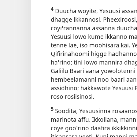
4
Duucha woyite, Yesuusi assan
dhagge ikkannosi. Pheexiroosi
coyiꞌrannanna assanna duucha h
Yesuusi lowo kume ikkanno ma
tenne lae, iso moohisara kai. 
Qifirinahoomi higge hadhanno
haꞌrino; tini lowo mannira dha
Galiilu Baari aana yowolotenn
hembeelamanni noo baari aana
assidhino; hakkawote Yesuusi 
roso rosiisinosi.
5
Soodita, Yesuusinna rosaano
marinota affu. Ikkollana, man
coye gooꞌrino daafira ikkikkin
itisansara yeeti. Kuni manni ma