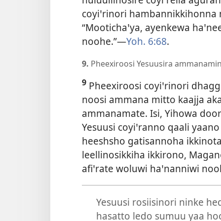
coyiꞌrinori hambannikkihonna
“Mootichaꞌya, ayenkewa haꞌne
noohe.”—
Yoh. 6:68
.
9.
Pheexiroosi Yesuusira ammanaminoha
9
Pheexiroosi coyiꞌrinori dhagg
noosi ammana mitto kaajja akat
ammanamate. Isi, Yihowa door
Yesuusi coyiꞌranno qaali yaan
heeshsho gatisannoha ikkinota
leellinosikkiha ikkirono, Maga
afiꞌrate woluwi haꞌnanniwi nook
Yesuusi rosiisinori ninke h
hasatto ledo sumuu yaa h