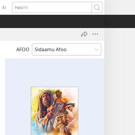
Ei
(opens
Hasiꞌri
new
window)
AFOO