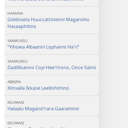
HAANNA
Giddoseta Huuccattotenni Maganoho
Hasaaphitino
SAAMUEELI
“Yihowa Albaanni Lophanni Haꞌri”
SAAMUEELI
Dadillisanno Coyi Heeꞌrirono, Cince Saino
ABIGIYA
Xiinxalla Ikkase Leellishshino
EELIYAASI
Halaalu Magansiꞌrara Gaaramino
EELIYAASI