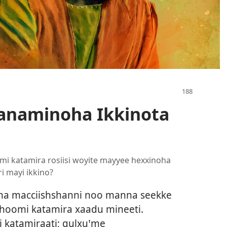
anaminoha Ikkinota
omi katamira rosiisi woyite mayyee hexxinoha
i mayi ikkino?
nna macciishshanni noo manna seekke
nahoomi katamira xaadu mineeti.
 katamiraati; qulxuꞌme