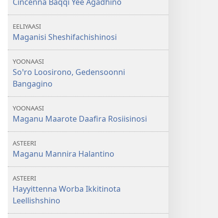
Cincenna Baqqi Yee Agadhino
EELIYAASI
Maganisi Sheshifachishinosi
YOONAASI
Soꞌro Loosirono, Gedensoonni
Bangagino
YOONAASI
Maganu Maarote Daafira Rosiisinosi
ASTEERI
Maganu Mannira Halantino
ASTEERI
Hayyittenna Worba Ikkitinota
Leellishshino