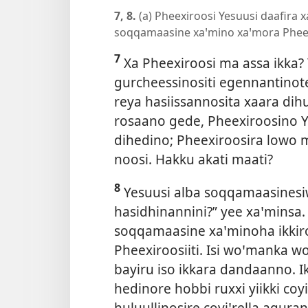
7, 8.
(a) Pheexiroosi Yesuusi daafira x
soqqamaasine xaꞌmino xaꞌmora Pheex
7
Xa Pheexiroosi ma assa ikka? Y
gurcheessinositi egennantinote
reya hasiissannosita xaara dih
rosaano gede, Pheexiroosino Y
dihedino; Pheexiroosira lowo m
noosi. Hakku akati maati?
8
Yesuusi alba soqqamaasinesiw
hasidhinannini?” yee xaꞌminsa. 
soqqamaasine xaꞌminoha ikkir
Pheexiroosiiti. Isi woꞌmanka wo
bayiru iso ikkara dandaanno. 
hedinore hobbi ruxxi yiikki coyi
huluullinosire coyiꞌrella agur