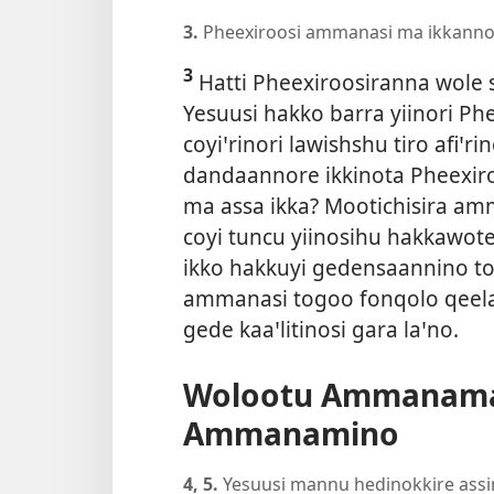
3.
Pheexiroosi ammanasi ma ikkanno g
3
Hatti Pheexiroosiranna wole 
Yesuusi hakko barra yiinori Phe
coyiꞌrinori lawishshu tiro afiꞌr
dandaannore ikkinota Pheexiro
ma assa ikka? Mootichisira a
coyi tuncu yiinosihu hakkawote 
ikko hakkuyi gedensaannino tog
ammanasi togoo fonqolo qee
gede kaaꞌlitinosi gara laꞌno.
Wolootu Ammanama 
Ammanamino
4, 5.
Yesuusi mannu hedinokkire assin