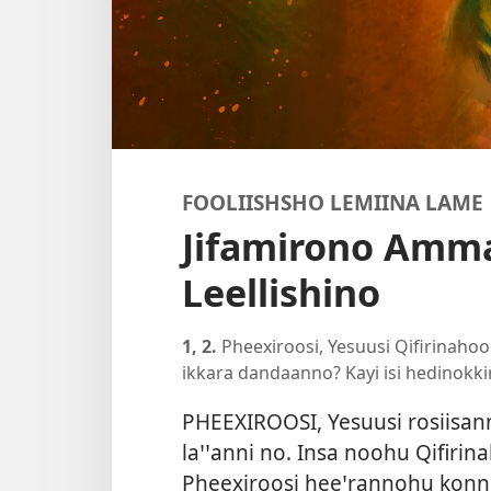
FOOLIISHSHO LEMIINA LAME
Jifamirono Amm
Leellishino
1, 2.
Pheexiroosi, Yesuusi Qifirinaho
ikkara dandaanno? Kayi isi hedinokkir
PHEEXIROOSI, Yesuusi rosiisa
laꞌꞌanni no. Insa noohu Qifiri
Pheexiroosi heeꞌrannohu konni