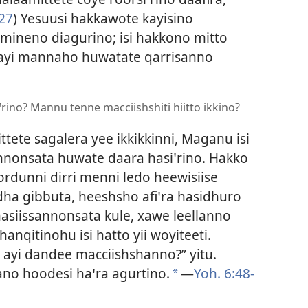
-27
) Yesuusi hakkawote kayisino
mineno diagurino; isi hakkono mitto
ayi mannaho huwatate qarrisanno
ino? Mannu tenne macciishshiti hiitto ikkino?
ete sagalera yee ikkikkinni, Maganu isi
nonsata huwate daara hasiꞌrino. Hakko
rdunni dirri menni ledo heewisiise
adha gibbuta, heeshsho afiꞌra hasidhuro
asiissannonsata kule, xawe leellanno
hanqitinohu isi hatto yii woyiteeti.
; ayi dandee macciishshanno?” yitu.
ano hoodesi haꞌra agurtino.
—
Yoh. 6:48-
a