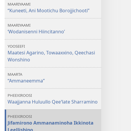
MAARIYAAMI
“Kuneeti, Ani Mootichu Borojjichooti”
MAARIYAAMI
‘Wodanisenni Hiincitanno’
YOOSEEFI
Maatesi Agarino, Towaaxxino, Qeechasi
Wonshino
MAARTA
“Ammaneemma”
PHEEXIROOSI
Waajjanna Huluullo Qeeꞌlate Sharramino
PHEEXIROOSI
Jifamirono Ammanaminoha Ikkinota
Leellishino