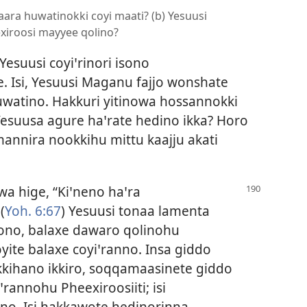
aara huwatinokki coyi maati? (b) Yesuusi
iroosi mayyee qolino?
esuusi coyiꞌrinori isono
. Isi, Yesuusi Maganu fajjo wonshate
uwatino. Hakkuri yitinowa hossannokki
esuusa agure haꞌrate hedino ikka? Horo
annira nookkihu mittu kaajju akati
a hige, “Kiꞌneno haꞌra
(
Yoh. 6:67
) Yesuusi tonaa lamenta
ono, balaxe dawaro qolinohu
yite balaxe coyiꞌranno. Insa giddo
Ikkihano ikkiro, soqqamaasinete giddo
ꞌrannohu Pheexiroosiiti; isi
anno. Isi hakkawote hedinorinna