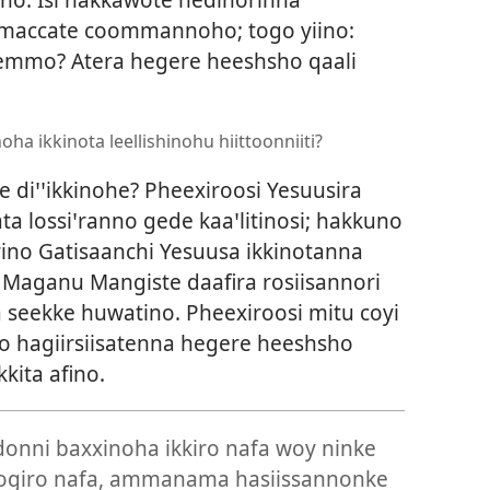
 maccate coommannoho; togo yiino:
emmo? Atera hegere heeshsho qaali
 ikkinota leellishinohu hiittoonniiti?
e diꞌꞌikkinohe? Pheexiroosi Yesuusira
a lossiꞌranno gede kaaꞌlitinosi; hakkuno
ino Gatisaanchi Yesuusa ikkinotanna
o Maganu Mangiste daafira rosiisannori
 seekke huwatino. Pheexiroosi mitu coyi
no hagiirsiisatenna hegere heeshsho
kita afino.
edonni baxxinoha ikkiro nafa woy ninke
oogiro nafa, ammanama hasiissannonke