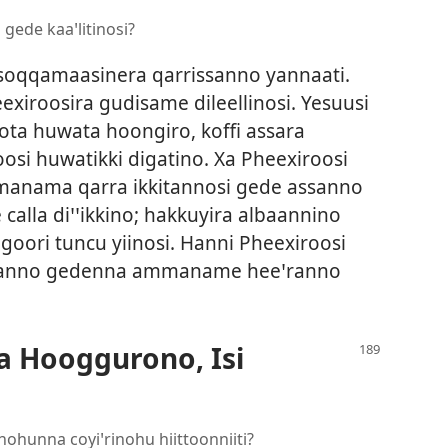
ede kaaꞌlitinosi?
soqqamaasinera qarrissanno yannaati.
exiroosira gudisame dileellinosi. Yesuusi
inota huwata hoongiro, koffi assara
osi huwatikki digatino. Xa Pheexiroosi
mmanama qarra ikkitannosi gede assanno
calla diꞌꞌikkino; hakkuyira albaannino
oori tuncu yiinosi. Hanni Pheexiroosi
lanno gedenna ammaname heeꞌranno
Hooggurono, Isi
ohunna coyiꞌrinohu hiittoonniiti?