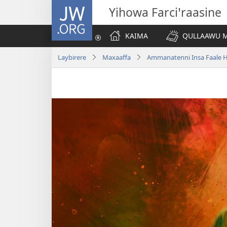
JW.ORG
Yihowa Farciꞌraasine
KAIMA
QULLAAWU M
Laybirere
Maxaaffa
Ammanatenni Insa Faale 