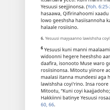
Yesuusi seejjinonsa. (
Yoh. 6:25
hasaawa, Qifirinahoomi xaadu 
lowo geeshsha hasiisannoha k
halaale rosiisino.
6.
Yesuusi mayyaanno lawishsha coyiꞌr
6
Yesuusi kuni manni maalaamitt
widoonni hegere heeshsho aan
daafira, isonooto Muse waro go
rosiisinonsa. Mitootu yiinore 
maalasi itanna mundeesi aga h
lawishsha coyiꞌrino. Insa roore 
Mitootu, “Kuni coyi kaajjadoho
Hakkiinni batinye Yesuusi rosa
60,
66
.