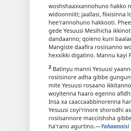
woshshaaxxannohuno hakko noo
widoonniiti; jaallasi, fiixisin
heeꞌrannohuno hakkooti. Pheex
gede Yesuusi Mesihicha ikkin
dandaanno; qoleno kuni baala
Mangiste daafira rosiisanno w
hexxikki digatino. Mannu kayi P
2
Batinyu manni Yesuusi yaanno
rosiisinore adha gibbe gungunt
mite Yesuusi rosaano ikkitannot
woyitenna haaro egenno afidhu 
Insa xa caaccaabbinorenna han
Yesuusi coyiꞌrinore shorodhi ass
rosiisannore macciishsha gibbe
haꞌrano agurtino.—
Yohaannisi 