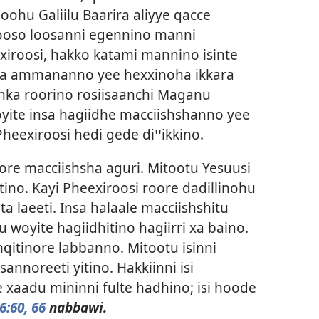
hu Galiilu Baarira aliyye qacce
na looso loosanni egennino manni
iroosi, hakko katami mannino isinte
ota ammananno yee hexxinoha ikkara
nka roorino rosiisaanchi Maganu
oyite insa hagiidhe macciishshanno yee
heexiroosi hedi gede diꞌꞌikkino.
re macciishsha aguri. Mitootu Yesuusi
ino. Kayi Pheexiroosi roore dadillinohu
a laeeti. Insa halaale macciishshitu
woyite hagiidhitino hagiirri xa baino.
qitinore labbanno. Mitootu isinni
annoreeti yitino. Hakkiinni isi
 xaadu mininni fulte hadhino; isi hoode
6:60,
66
nabbawi.