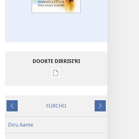
DOORTE DIRRISIꞌRI
Borro
dirrisiꞌnanni
doogga
Ammanatenni
FURCHO
Insa
Albita
Aantannota
Faale
Hadhe
Diru Aante