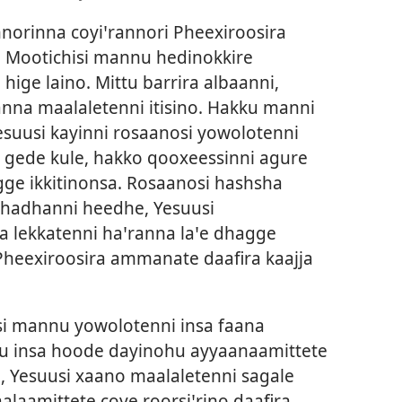
norinna coyiꞌrannori Pheexiroosira
, Mootichisi mannu hedinokkire
ige laino. Mittu barrira albaanni,
nna maalaletenni itisino. Hakku manni
Yesuusi kayinni rosaanosi yowolotenni
 gede kule, hakko qooxeessinni agure
gge ikkitinonsa. Rosaanosi hashsha
i hadhanni heedhe, Yesuusi
 lekkatenni haꞌranna laꞌe dhagge
Pheexiroosira ammanate daafira kaajja
si mannu yowolotenni insa faana
nu insa hoode dayinohu ayyaanaamittete
ni, Yesuusi xaano maalaletenni sagale
alaamittete coye roorsiꞌrino daafira,