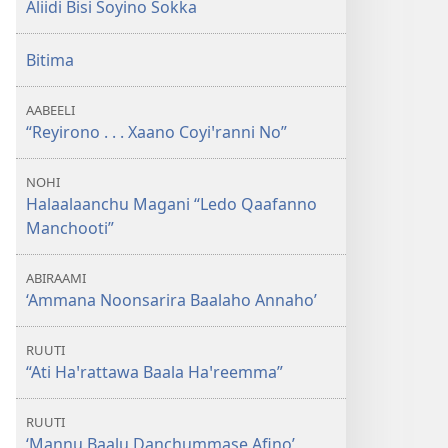
Aliidi Bisi Soyino Sokka
Bitima
AABEELI
“Reyirono . . . Xaano Coyiꞌranni No”
NOHI
Halaalaanchu Magani “Ledo Qaafanno
Manchooti”
ABIRAAMI
‘Ammana Noonsarira Baalaho Annaho’
RUUTI
“Ati Haꞌrattawa Baala Haꞌreemma”
RUUTI
‘Mannu Baalu Danchummase Afino’