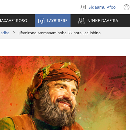
Sidaamu Afoo
Afoo
doodhi
AXAAFI ROSO
LAYBIRERE
NINKE DAAFIRA
Hadhe
Jifamirono Ammanaminoha Ikkinota Leellishino