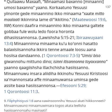
8
Qullaawu Maxaafi, “Minaamasi baxanno [minaanni]
umosi
baxanno” yaano. Korkaatuno Yesuusi
yiinonte gede minaannino ikko minaama “xaate
mitto
maalaati
ikkinnina lame diꞌꞌikkitino.” (
Maatewoosi 19:6
,
NW
) Konni daafira minaannino ikko minaama galtete
gobbaa fule wolu ledo foora horonta
dihasiissannonsa. (
Lawishsha 5:15-21;
Ibiraawuyaani
13:4
) Minaanninna minaama kuꞌu koꞌonni hasatto
balaxisiisannoha ikkiro tenne amaale loosu aana
hosiisa dandaanno. (
1 Qorontoosi 7:3-5
)
“Umisi biso
giwannohu mittuno dino;
isinni itisannonna toyaxxanno”
yaanno qaagiishsha illachchisha hasiissanno.
Minaannuwu insara aliidiha ikkinohu Yesuusi Kiristoosi
xaꞌmannonsata affe minaamuwansa uminsa gede
assite baxa hasiissannonsa.—
Efesooni 5:29;
1 Qorontoosi 11:3
.
9.
Filiphphisiyusi 1:8
aana xawinsoonnihu Yesuusi akati hiikkonneeti?
Minaannuwuno minaamuwinsara togoo akata leellisha
hasiissannonsahu mayiraati?