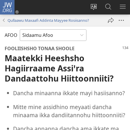
JW.ORG
Ei
(opens
Webisayitete
JW.ORG
DO
new
afoo
Aana
LEE
Qullaawu Maxaafi Addinta Mayyee Rosiisanno?
window)
soorri
Hasiꞌri
AFOO
FOOLIISHSHO TONAA SHOOLE
Maatekki Heeshsho
Hagiirraame Assiꞌra
Dandaattohu Hiittoonniiti?
Dancha minaanna ikkate mayi hasiisanno?
Mitte mine assidhino meyaati dancha
minaama ikka dandiitannohu hiittoonniiti?
Dancha annanna dancha ama ikkate ma