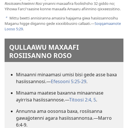
Rosiisaanchiwiinni Rosi
yinanni maxaafira fooliishsho 32 giddo no;
Yihowa Farciꞌraasine konne maxaafa Amaaru afiinnino qixxeessitino.
Mittu beetti annisiranna amasira hajajama giwa hasiissannosihu
b
Maganu higge diiganno gede xixxiibbusiro callaati.—
Soqqamaanote
Looso 5:29
.
QULLAAWU MAXAAFI
ROSIISANNO ROSO
Minaanni minaamasi umisi bisi gede asse baxa
hasiissannosi.—
Efesooni 5:25-29
.
Minaama maatese baxanna minaannase
ayirrisa hasiissannose.—
Titoosi 2:4, 5
.
Annunna ama oosonsa baxa, rosiisanna
gawajjotenni agara hasiissannonsa.—
Marro
6:4-9
.