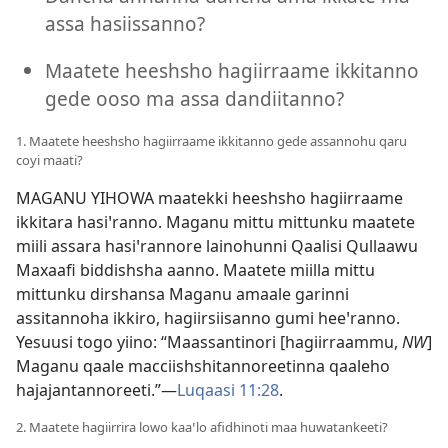
assa hasiissanno?
Maatete heeshsho hagiirraame ikkitanno
gede ooso ma assa dandiitanno?
1. Maatete heeshsho hagiirraame ikkitanno gede assannohu qaru
coyi maati?
MAGANU YIHOWA maatekki heeshsho hagiirraame
ikkitara hasiꞌranno. Maganu mittu mittunku maatete
miili assara hasiꞌrannore lainohunni Qaalisi Qullaawu
Maxaafi biddishsha aanno. Maatete miilla mittu
mittunku dirshansa Maganu amaale garinni
assitannoha ikkiro, hagiirsiisanno gumi heeꞌranno.
Yesuusi togo yiino: “Maassantinori [hagiirraammu,
NW
]
Maganu qaale macciishshitannoreetinna qaaleho
hajajantannoreeti.”—
Luqaasi 11:28
.
2. Maatete hagiirrira lowo kaaꞌlo afidhinoti maa huwatankeeti?