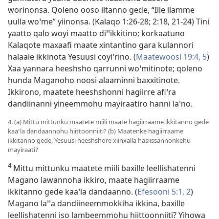
worinonsa. Qoleno ooso iltanno gede, “Ille ilamme
uulla woꞌme” yiinonsa. (
Kalaqo 1:26-28;
2:18,
21-24
) Tini
yaatto qalo woyi maatto diꞌꞌikkitino; korkaatuno
Kalaqote maxaafi maate xintantino gara kulannori
halaale ikkinota Yesuusi coyiꞌrino. (
Maatewoosi 19:4, 5
)
Xaa yannara heeshsho qarrunni woꞌmitinote; qoleno
hunda Maganoho noosi alaaminni baxxitinote.
Ikkirono, maatete heeshshonni hagiirre afiꞌra
dandiinanni yineemmohu mayiraatiro hanni laꞌno.
4. (a) Mittu mittunku maatete miili maate hagiirraame ikkitanno gede
kaaꞌla dandaannohu hiittoonniiti? (b) Maatenke hagiirraame
ikkitanno gede, Yesuusi heeshshore xiinxalla hasiissannonkehu
mayiraati?
4
Mittu mittunku maatete miili baxille leellishatenni
Magano lawannoha ikkiro, maate hagiirraame
ikkitanno gede kaaꞌla dandaanno. (
Efesooni 5:1, 2
)
Magano laꞌꞌa dandiineemmokkiha ikkina, baxille
leellishatenni iso lambeemmohu hiittoonniiti? Yihowa