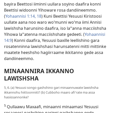
bayira Beettosi iiminni uullara soyino daafira konni
Beettisi widoonni Yihoware rosa dandiineemmo.
(
Yohaannisi 1:14,
18
) Kuni Beettisi Yesuusi Kiristoosi
uullate aana noo waro woꞌmunni woꞌma iimi Annisi
lawishsha harunsino daafira, iso laꞌꞌanna macciishsha
Yihowa laꞌꞌatenna macciishshate gedeeti. (
Yohaannisi
14:9
) Konni daafira, Yesuusi baxille leellishino gara
rosatenninna lawishshasi harunsatenni mitti mittinke
maatete heeshsho hagiirraame ikkitanno gede assa
dandiineemmo.
MINAANNIRA IKKANNO
LAWISHSHA
5, 6. (a) Yesuusi songo gashshino gari minaannuwate lawishsha
ikkannohu hiittoonniiti? (b) Cubboho maaro afiꞌrate ma assa
hasiissannonke?
5
Qullaawu Maxaafi, minaanni minaamasi Yesuusi
rosaanosi gashshino garinni gashshanno gede