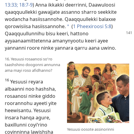
13:33;
18:7-9
) Anna ikkakki deerrinni, Daawuloosi
qaaqquullekki gawajjate assanno sharro seekkite
wodancha hasiissannohe. Qaaqquullekki balaxxe
qorowisiisa hasiissannohe.
(
1 Pheexiroosi 5:8
)
a
Qaaqquullunnihu bisu keeri,
hattono
ayyaanaamittetenna amanynyootu keeri ayee
yannanni roore ninke yannara qarru aana uwino.
16. Yesuusi rosaanosi soꞌro
taashshino doogonni annunna
ama mayi roso afidhanno?
16
Yesuusi reyara
albaanni noo hashsha,
rosaanosi ninke giddo
roorannohu ayeeti yite
heewisantu. Yesuusi
insara hanqa agure,
baxillunni coyiꞌrino
Yesuusi oosote assinorinni
coyinninna lawishsha