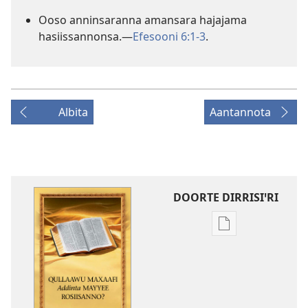
Ooso anninsaranna amansara hajajama
hasiissannonsa.—
Efesooni 6:1-3
.
Albita
Aantannota
DOORTE DIRRISIꞌRI
Borro
dirrisiꞌnanni
doogga
Qullaawu
Maxaafi