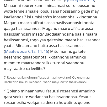
Minaanni roorenkanni minaamasi soꞌro loossanno
wote tenne amaale loosu aana hosiisanno gede mayi
kaaꞌlannosi? Isi umisi soꞌro loosannoha ikkinotanna
Maganu maaro afiꞌrate assa hasiissannosiri noota
qaaga hasiissannosi. Maganu maaro afiꞌrate assa
hasiissannosiri maati? Baddalannosiha baala maara
hasiissannosi, togo yaa galtesino maara hasiissannosi
yaate. Minaamano hatto assa hasiissannose.
(
Maatewoosi 6:12,
14, 15
) Mitu manni, galtete
heeshsho qinaabbinota ikkitannohu lamunku
mimmito maartannore ikkiturooti yaannohu
mayiraatiro xa leellihe?
7. Rosaanosi lainohunni Yesuusi maa huwatino? Qoleno maa
illachchishino? Isi minaannuwaho mayi lawishsha ikkanno?
7
Qoleno minaannuwu Yesuusi rosaanosi amadino
gara seekkite wodancha hasiissannonsa. Yesuusi
rosaanosiha wolqansa deerra huwatino; qoleno