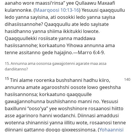
aanaho wore maassiꞌrinsa” yee Qullaawu Maxaafi
kulannonke. (
Maarqoosi 10:13-16
) Yesuusi qaaqquullu
ledo yanna sayisina, ati oosokki ledo yanna sayisa
dihasiissannohe? Qaaqquullu ate ledo sayisate
hasidhanno yanna shiima ikkitukki lowote.
Qaaqquullekki rosiisate yanna maddawa
hasiissannohe; korkaatuno Yihowa annunna ama
tenne assitanno gede hajajino.—
Marro 6:4-9
.
15. Annunna ama oosonsa gawajjotenni agarate maa assa
dandiitanno?
15
Tini alame roorenka bushshanni hadhu kiiro,
annunna amate agarooshshi oosote lowo geeshsha
hasiisannonsa; korkaatuno qaaqquulle
gawajjannohunna bushiishanno manni no. Yesuusi
baxillunni “oosoꞌya” yee woshshinore rosaanosi hiitto
asse agarinoro hanni wodanchi. Diinnasi amaddusi
wotenna shinannisi yanna iillitu wote, rosaanosi tenne
diinnani gattanno doogo qixxeessinonsa. (
Yohaannisi