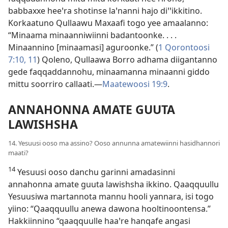
babbaxxe heeꞌra shotinse laꞌnanni hajo diꞌꞌikkitino.
Korkaatuno Qullaawu Maxaafi togo yee amaalanno:
“Minaama minaanniwiinni badantoonke. . . .
Minaannino [minaamasi] aguroonke.” (
1 Qorontoosi
7:10, 11
) Qoleno, Qullaawa Borro adhama diigantanno
gede faqqaddannohu, minaamanna minaanni giddo
mittu soorriro callaati.—
Maatewoosi 19:9
.
ANNAHONNA AMATE GUUTA
LAWISHSHA
14. Yesuusi ooso ma assino? Ooso annunna amatewiinni hasidhannori
maati?
14
Yesuusi ooso danchu garinni amadasinni
annahonna amate guuta lawishsha ikkino. Qaaqquullu
Yesuusiwa martannota mannu hooli yannara, isi togo
yiino: “Qaaqquullu anewa dawona hooltinoontensa.”
Hakkiinnino “qaaqquulle haaꞌre hanqafe angasi