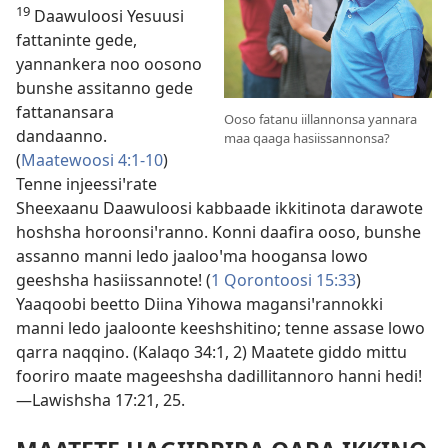
19
Daawuloosi Yesuusi
fattaninte gede,
yannankera noo oosono
bunshe assitanno gede
fattanansara
Ooso fatanu iillannonsa yannara
dandaanno.
maa qaaga hasiissannonsa?
(
Maatewoosi 4:1-10
)
Tenne injeessiꞌrate
Sheexaanu Daawuloosi kabbaade ikkitinota darawote
hoshsha horoonsiꞌranno. Konni daafira ooso, bunshe
assanno manni ledo jaalooꞌma hoogansa lowo
geeshsha hasiissannote! (
1 Qorontoosi 15:33
)
Yaaqoobi beetto Diina Yihowa magansiꞌrannokki
manni ledo jaaloonte keeshshitino; tenne assase lowo
qarra naqqino. (
Kalaqo 34:1, 2
) Maatete giddo mittu
fooriro maate mageeshsha dadillitannoro hanni hedi!
—
Lawishsha 17:21,
25
.