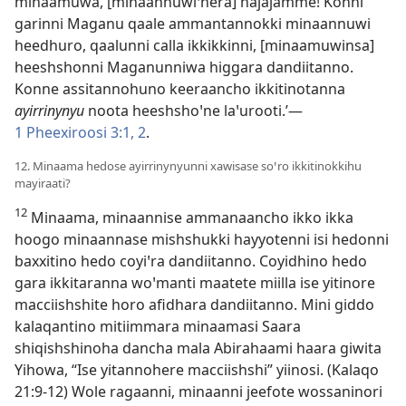
minaamuwa, [minaannuwiꞌnera] hajajamme! Konni
garinni Maganu qaale ammantannokki minaannuwi
heedhuro, qaalunni calla ikkikkinni, [minaamuwinsa]
heeshshonni Maganunniwa higgara dandiitanno.
Konne assitannohuno keeraancho ikkitinotanna
ayirrinynyu
noota heeshshoꞌne laꞌurooti.’—
1 Pheexiroosi 3:1, 2
.
12. Minaama hedose ayirrinynyunni xawisase soꞌro ikkitinokkihu
mayiraati?
12
Minaama, minaannise ammanaancho ikko ikka
hoogo minaannase mishshukki hayyotenni isi hedonni
baxxitino hedo coyiꞌra dandiitanno. Coyidhino hedo
gara ikkitaranna woꞌmanti maatete miilla ise yitinore
macciishshite horo afidhara dandiitanno. Mini giddo
kalaqantino mitiimmara minaamasi Saara
shiqishshinoha dancha mala Abirahaami haara giwita
Yihowa, “Ise yitannohere macciishshi” yiinosi. (
Kalaqo
21:9-12
) Wole ragaanni, minaanni jeefote wossaninori