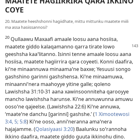
MAATETE HAGIIRRIRA QARA IKKINO
COYE
20. Maatete heeshshonni hagiidhate, mittu mittunku maatete miili
ma assa hasiissannosi?
20
Qullaawu Maxaafi amaale loosu aana hosiisa,
maatete giddo
kalaqamanno qarra tirate lowo
geeshsha kaaꞌlitanno. Isinni tenne amaale loosu aana
hosiisa, maatete hagiirrira qara coyeeti. Konni daafira,
kiꞌne minaannuwa minaamaꞌne baxxe; Yesuusi songo
gashshino garinni gashshensa. Kiꞌne minaamuwa,
minaanniꞌnera maahoyye yitine galle; qoleno
Lawishsha 31:10-31
aana xawinsoonniteha qarooyye
mancho lawishsha harunse. Kiꞌne annuwunna amuwu
oosoꞌne qajeelse. (
Lawishsha 22:6
) Kiꞌne annuwa,
‘maateꞌne danchu [garinni] gashshe.’ (
1 Ximootewosi
3:4, 5;
5:8
) Kiꞌne ooso, anniꞌneranna amaꞌnera
hajajamme. (
Qolasiyaasi 3:20
) Baalunku soꞌrannoha
ikkino daafira, maatete giddo guuta ikkinohu dino.