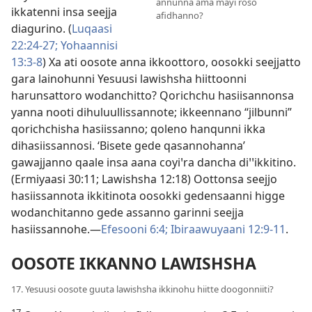
annunna ama mayi roso
ikkatenni insa seejja
afidhanno?
diagurino. (
Luqaasi
22:24-27;
Yohaannisi
13:3-8
) Xa ati oosote anna ikkoottoro, oosokki seejjatto
gara lainohunni Yesuusi lawishsha hiittoonni
harunsattoro wodanchitto? Qorichchu hasiisannonsa
yanna nooti dihuluullissannote; ikkeennano “jilbunni”
qorichchisha hasiissanno; qoleno hanqunni ikka
dihasiissannosi. ‘Bisete gede qasannohanna’
gawajjanno qaale insa aana coyiꞌra dancha diꞌꞌikkitino.
(
Ermiyaasi 30:11;
Lawishsha 12:18
) Oottonsa seejjo
hasiissannota ikkitinota oosokki gedensaanni higge
wodanchitanno gede assanno garinni seejja
hasiissannohe.—
Efesooni 6:4;
Ibiraawuyaani 12:9-11
.
OOSOTE IKKANNO LAWISHSHA
17. Yesuusi oosote guuta lawishsha ikkinohu hiitte doogonniiti?
17