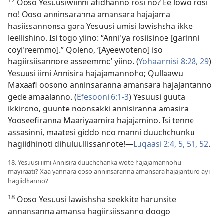
Ooso Yesuusiwiinni afidhanno rosi no? Ee lowo rosi
no! Ooso anninsaranna amansara hajajama
hasiissannonsa gara Yesuusi umisi lawishsha ikke
leellishino. Isi togo yiino: “Anniꞌya rosiisinoe [garinni
coyiꞌreemmo].” Qoleno, ‘[Ayeewoteno] iso
hagiirsiisannore asseemmo’ yiino. (
Yohaannisi 8:28, 29
)
Yesuusi iimi Annisira hajajamannoho; Qullaawu
Maxaafi oosono anninsaranna amansara hajajantanno
gede amaalanno. (
Efesooni 6:1-3
) Yesuusi guuta
ikkirono, guunte noonsakki annisiranna amasira
Yooseefiranna Maariyaamira hajajamino. Isi tenne
assasinni, maatesi giddo noo manni duuchchunku
hagiidhinoti dihuluullissannote!—
Luqaasi 2:4, 5,
51, 52
.
18. Yesuusi iimi Annisira duuchchanka wote hajajamannohu
mayiraati? Xaa yannara ooso anninsaranna amansara hajajanturo ayi
hagiidhanno?
18
Ooso Yesuusi lawishsha seekkite harunsite
annansanna amansa hagiirsiissanno doogo