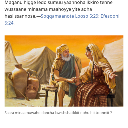
Maganu higge ledo sumuu yaannoha ikkiro tenne
wussaane minaama maahoyye yite adha
hasiissannose.—
Soqqamaanote Looso 5:29;
Efesooni
5:24
.
Saara minaamuwaho dancha lawishsha ikkitinohu hiittoonniiti?