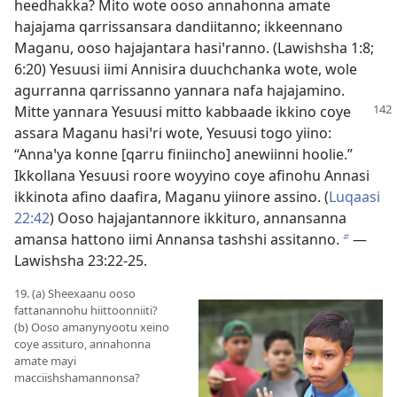
heedhakka? Mito wote ooso annahonna amate
hajajama qarrissansara dandiitanno; ikkeennano
Maganu, ooso hajajantara hasiꞌranno. (
Lawishsha 1:8;
6:20
) Yesuusi iimi Annisira duuchchanka wote, wole
agurranna qarrissanno yannara nafa hajajamino.
Mitte yannara Yesuusi mitto
kabbaade ikkino coye
assara Maganu hasiꞌri wote, Yesuusi togo yiino:
“Annaꞌya konne [qarru finiincho] anewiinni hoolie.”
Ikkollana Yesuusi roore woyyino coye afinohu Annasi
ikkinota afino daafira, Maganu yiinore assino. (
Luqaasi
22:42
) Ooso hajajantannore ikkituro, annansanna
amansa hattono iimi Annansa tashshi assitanno.
—
b
Lawishsha 23:22-25
.
19. (a) Sheexaanu ooso
fattanannohu hiittoonniiti?
(b) Ooso amanynyootu xeino
coye assituro, annahonna
amate mayi
macciishshamannonsa?