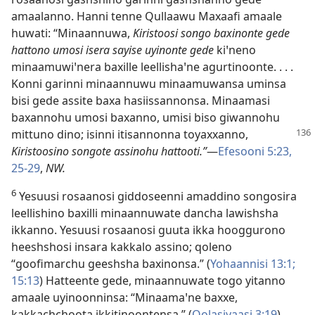
amaalanno. Hanni tenne Qullaawu Maxaafi amaale
huwati: “Minaannuwa,
Kiristoosi songo baxinonte gede
hattono umosi isera sayise uyinonte gede
kiꞌneno
minaamuwiꞌnera baxille leellishaꞌne agurtinoonte. . . .
Konni garinni minaannuwu minaamuwansa uminsa
bisi gede assite baxa hasiissannonsa. Minaamasi
baxannohu umosi baxanno, umisi biso giwannohu
mittuno dino; isinni itisannonna
toyaxxanno,
Kiristoosino songote assinohu hattooti.”
—
Efesooni 5:23,
25-29
,
NW.
6
Yesuusi rosaanosi giddoseenni amaddino songosira
leellishino baxilli minaannuwate dancha lawishsha
ikkanno. Yesuusi rosaanosi guuta ikka hooggurono
heeshshosi insara kakkalo assino; qoleno
“goofimarchu geeshsha baxinonsa.” (
Yohaannisi 13:1;
15:13
) Hatteente gede, minaannuwate togo yitanno
amaale uyinoonninsa: “Minaamaꞌne baxxe,
kakkachchoota ikkitinoontensa.” (
Qolasiyaasi 3:19
)