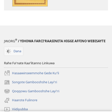
Addinta
Mayyee
Rosiisanno?
®
JW.ORG
/ YIHOWA FARCIꞌRAASINETA HIGGE AFFINO WEBISAYTE
Dana
Rahe Faꞌnate Kaaꞌlitanno Linkuwa
Hasaawinseemmohe Gede Kuꞌli
Songote Gambooshshe Layiꞌri
(opens
new
Qoqqowu Gambooshshe Layiꞌri
(opens
window)
new
Haarote Fulinore
window)
Viidiyubba