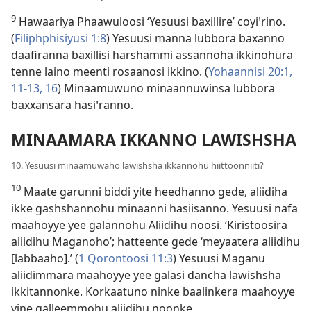
9
Hawaariya Phaawuloosi ‘Yesuusi baxillire’ coyiꞌrino.
(
Filiphphisiyusi 1:8
) Yesuusi manna lubbora baxanno
daafiranna baxillisi harshammi assannoha ikkinohura
tenne laino meenti rosaanosi ikkino. (
Yohaannisi 20:1,
11-13,
16
) Minaamuwuno minaannuwinsa lubbora
baxxansara hasiꞌranno.
MINAAMARA IKKANNO LAWISHSHA
10. Yesuusi minaamuwaho lawishsha ikkannohu hiittoonniiti?
10
Maate garunni biddi yite heedhanno gede, aliidiha
ikke gashshannohu minaanni hasiisanno. Yesuusi nafa
maahoyye yee galannohu Aliidihu noosi. ‘Kiristoosira
aliidihu Maganoho’; hatteente gede ‘meyaatera aliidihu
[labbaaho].’ (
1 Qorontoosi 11:3
) Yesuusi Maganu
aliidimmara maahoyye yee galasi dancha lawishsha
ikkitannonke. Korkaatuno ninke baalinkera maahoyye
yine galleemmohu aliidihu noonke.