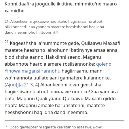
Konni daafira jooguulle ikkitine, mimmitoꞌne maaro
xaꞌmidhe.
21. Albankeenni qixxaawe noonkehu hagiirsiisanno atooti
hiikkonneeti? Xaa yannara maatete heeshshonni hagiidha
dandiineemmohu hiittoonniiti?
21
Kageeshsha laꞌnummonte gede, Qullaawu Maxaafi
maatete heeshsho lainohunni batinynye amaalenna
biddishsha aanno. Hakkiinni saeno, Maganu
abbannote haaro alamere rosiisannonke;
qoleno
Yihowa magansiꞌrannohu
hagiirraamu manni
woꞌmannota uullate aani gannatere kulannonke.
(
Ajuu[j]a 21:3, 4
) Albankeenni lowo geeshsha
hagiirsiisanno atooti qixxaawe noonke! Xaa yannara
nafa, Maganu Qaali yaano Qullaawu Maxaafi giddo
noota Maganu amaale harunsatenni, maatete
heeshshonni hagiidha dandiineemmo.
Ooso gawajjotenni agarate kaaꞌlitanno assaawe,
Bayiru
a