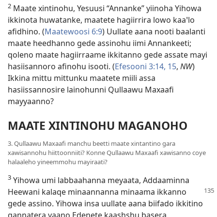
2
Maate xintinohu, Yesuusi “Annanke” yiinoha Yihowa
ikkinota huwatanke, maatete hagiirrira lowo kaaꞌlo
afidhino. (
Maatewoosi 6:9
) Uullate aana nooti baalanti
maate heedhanno gede assinohu iimi Annankeeti;
qoleno maate hagiirraame ikkitanno gede assate mayi
hasiisannoro afinohu isooti. (
Efesooni 3:14, 15
,
NW
)
Ikkina mittu mittunku maatete miili assa
hasiissannosire lainohunni Qullaawu Maxaafi
mayyaanno?
MAATE XINTINOHU MAGANOHO
3. Qullaawu Maxaafi manchu beetti maate xintantino gara
xawisannohu hiittoonniiti? Konne Qullaawu Maxaafi xawisanno coye
halaaleho yineemmohu mayiraati?
3
Yihowa umi labbaahanna meyaata, Addaaminna
Heewani
kalaqe minaannanna minaama ikkanno
gede assino. Yihowa insa uullate aana biifado ikkitino
gannatera yaano Edenete kaashshu basera