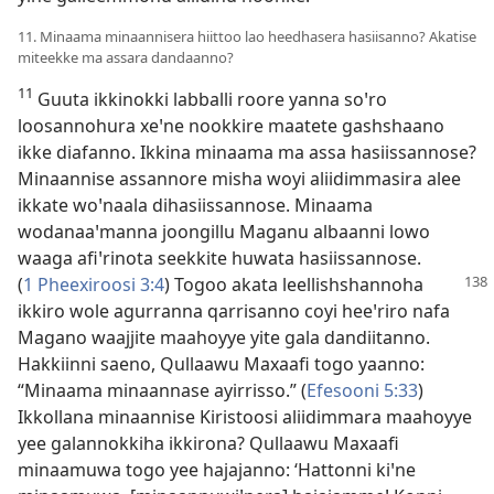
11. Minaama minaannisera hiittoo lao heedhasera hasiisanno? Akatise
miteekke ma assara dandaanno?
11
Guuta ikkinokki labballi roore yanna soꞌro
loosannohura xeꞌne nookkire maatete gashshaano
ikke diafanno. Ikkina minaama ma assa hasiissannose?
Minaannise assannore misha woyi aliidimmasira alee
ikkate woꞌnaala dihasiissannose. Minaama
wodanaaꞌmanna joongillu Maganu albaanni lowo
waaga afiꞌrinota seekkite huwata hasiissannose.
(
1 Pheexiroosi 3:4
) Togoo
akata leellishshannoha
ikkiro wole agurranna qarrisanno coyi heeꞌriro nafa
Magano waajjite maahoyye yite gala dandiitanno.
Hakkiinni saeno, Qullaawu Maxaafi togo yaanno:
“Minaama minaannase ayirrisso.” (
Efesooni 5:33
)
Ikkollana minaannise Kiristoosi aliidimmara maahoyye
yee galannokkiha ikkirona? Qullaawu Maxaafi
minaamuwa togo yee hajajanno: ‘Hattonni kiꞌne