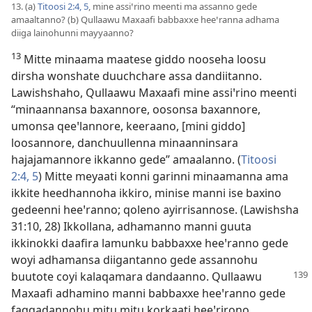
13. (a)
Titoosi 2:4, 5
, mine assiꞌrino meenti ma assanno gede
amaaltanno? (b) Qullaawu Maxaafi babbaxxe heeꞌranna adhama
diiga lainohunni mayyaanno?
13
Mitte minaama maatese giddo nooseha loosu
dirsha wonshate duuchchare assa dandiitanno.
Lawishshaho, Qullaawu Maxaafi mine assiꞌrino meenti
“minaannansa baxannore, oosonsa baxannore,
umonsa qeeꞌlannore, keeraano, [mini giddo]
loosannore, danchuullenna minaanninsara
hajajamannore ikkanno gede” amaalanno. (
Titoosi
2:4, 5
) Mitte meyaati konni garinni minaamanna ama
ikkite heedhannoha ikkiro, minise manni ise baxino
gedeenni heeꞌranno; qoleno ayirrisannose. (
Lawishsha
31:10,
28
) Ikkollana, adhamanno manni guuta
ikkinokki daafira lamunku babbaxxe heeꞌranno gede
woyi adhamansa diigantanno gede assannohu
buutote coyi kalaqamara dandaanno. Qullaawu
Maxaafi adhamino manni babbaxxe heeꞌranno gede
faqqadannohu mitu mitu korkaati heeꞌrirono,