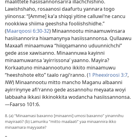
maalittete hasiisannonsarira illachchishino.
Lawishshaho, rosaanosi daafurtu yannara togo
yiinonsa: “[Amme] kaꞌa shiqqi yitine calluwiꞌne cancu
nookkiwa shiima geeshsha fooliishshidhe.”
(
Maarqoosi 6:30-32
) Minaannootu minaamuwinsara
hasiisannorira hixamanynya hasiissannonsa. Qullaawu
Maxaafi minaamuwa “hiiqqamanno uduunnichchi”
gede asse xawisanno. Minaannuwa kayinni
minaamuwansa ‘ayirrissona’ yaanno. Mayira?
Korkaatuno minaannootuno ikkito minaamuwu
“heeshshote elto” taalo ragiꞌranno. (
1 Pheexiroosi 3:7
,
NW
) Minaannootu mitto mancho Maganu albaanni
ayirrinynye afiꞌranno gede assannohu meyaata woyi
labbaaha ikkasi ikkinokkita wodancha hasiissannonsa.
—
Faarso 101:6
.
8. (a) “Minaamasi baxanno [minaanni] umosi baxanno” yinannihu
mayiraati? (b) Lamunku “mitto maalaati” yaa minaannira ikko
minaamara mayyaate?