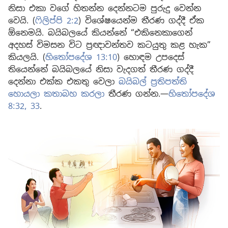
නිසා එකා වගේ හිතන්න දෙන්නටම පුරුදු වෙන්න
වෙයි. (
ෆිලිප්පි 2:2
) විශේෂයෙන්ම තීරණ ගද්දී ඒක
ඕනෙමයි. බයිබලයේ කියන්නේ “එකිනෙකාගෙන්
අදහස් විමසන විට ප්‍රඥාවන්තව කටයුතු කළ හැක”
කියලයි. (
හිතෝපදේශ 13:10
) හොඳම උපදෙස්
තියෙන්නේ බයිබලයේ නිසා වැදගත් තීරණ ගද්දී
දෙන්නා එක්ක එකතු වෙලා
බයිබල් ප්‍රතිපත්ති
හොයලා කතාබහ කරලා
තීරණ ගන්න.—
හිතෝපදේශ
8:32, 33
.