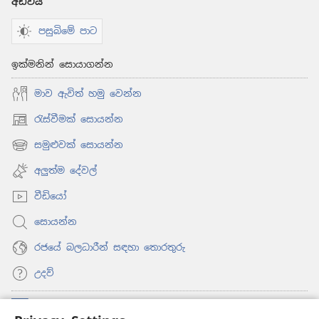
අඩවිය
පසුබිමේ පාට
ඉක්මනින් සොයාගන්න
මාව ඇවිත් හමු වෙන්න
රැස්වීමක් සොයන්න
(opens
new
සමුළුවක් සොයන්න
(opens
window)
new
අලුත්ම දේවල්
window)
වීඩියෝ
සොයන්න
රජයේ බලධාරීන් සඳහා තොරතුරු
උදව්
සම්මාදම්
(opens