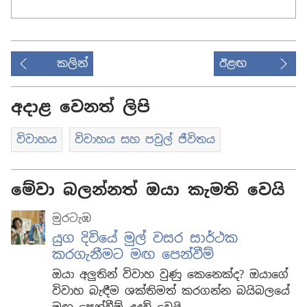
කලින්
ඊළඟ
අදාළ වෙනත් ලිපි
විවාහය
විවාහය සහ පවුල් ජීවිතය
මේවා බලන්නත් ඔයා කැමති වෙයි
මුරටැඹ
යුග දිවියේ මුල් වසර සාර්ථක
කරගැනීමට මඟ පෙන්වීම්
ඔයා අලුතින් විවාහ වුණු කෙනෙක්ද? ඔයාගේ
විවාහ බැඳීම ශක්තිමත් කරගන්න බයිබලයේ