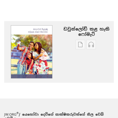
ඩවුන්ලෝඩ් කළ හැකි
‍‍ෆෝමැට්
ප්‍රකාශන
ඕඩියෝ
ඩවුන්ලෝඩ්
ඩවුන්ලෝඩ්
කරගන්න
කරගන්න
පුළුවන්
පුළුවන්
ක්‍රම
ක්‍රම
ආදරෙන්
ආදරෙන්
බැඳුණු
බැඳුණු
පවුලක
පවුලක
සතුට
සතුට
ඔයාටත්!
ඔයාටත්!
®
JW.ORG
/ යෙහෝවා දෙවිගේ සාක්ෂිකරුවන්ගේ නිල වෙබ්