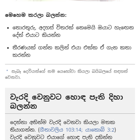
මෙහෙම කරලා බලන්න:
තොරතුරු, අදහස් විතරක් නෙමෙයි ඔයාට හැඟෙන
දේත් එයාට කියන්න
තීරණයක් ගන්න කලින් එයා එක්ක ඒ ගැන කතා
කරන්න
සැබෑ දෙවියන්ගේ නම යෙහෝවා කියලා බයිබලයේ සඳහන්
a
වෙනවා.
වැරදි වෙනුවට හොඳ පැති දිහා
බලන්න
දෙන්නා අතින්ම වැරදි වෙනවා කියලා මතක
තියාගන්න. (
ගීතාවලිය 103:14;
යාකොබ් 3:2
)
වැරදි වෙනුවට එයාගේ හොඳ පැති දකින්න