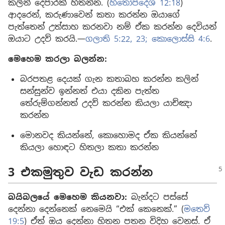
කලින් දෙපාරක් හිතන්න. (
හිතෝපදේශ 12:18
)
ආදරෙන්, කරුණාවෙන් කතා කරන්න ඔයාගේ
පැත්තෙන් උත්සාහ කරනවා නම් ඒක කරන්න දෙවියන්
ඔයාට උදව් කරයි.—
ගලාති 5:22, 23;
කොලොස්සි 4:6
.
මෙහෙම කරලා බලන්න:
බරපතළ දෙයක් ගැන කතාබහ කරන්න කලින්
සන්සුන්ව ඉන්නත් එයා දකින පැත්ත
තේරුම්ගන්නත් උදව් කරන්න කියලා යාච්ඤා
කරන්න
මොනවද කියන්නේ, කොහොමද ඒක කියන්නේ
කියලා හොඳට හිතලා කතා කරන්න
3 එකමුතුව වැඩ කරන්න
බයිබලයේ මෙහෙම කියනවා:
බැන්දට පස්සේ
දෙන්නා දෙන්නෙක් නෙමෙයි “එක් කෙනෙක්.” (
මතෙව්
19:5
) ඒත් ඔය දෙන්නා හිතන පතන විදිහ වෙනස්. ඒ