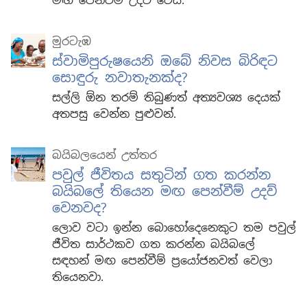
මඟ පෙන්වීම් උදව් වෙයි.
මුරටැඹ
ස්වාමිපුරුෂයෙනි ඔබේ නිවස බිරිඳට
සොඳුරු නවාතැනක්ද?
සල්ලි ඕන තරම් තිබුණත් අත්‍යවශ්‍ය දෙයක්
අතපසු වෙන්න පුළුවන්.
බයිබලයෙන් උත්තර
පවුල් ජීවිතය සතුටින් ගත කරන්න
බයිබලේ තියෙන මඟ පෙන්වීම් උදව්
වෙනවද?
ලොව වටා ඉන්න බොහෝදෙනෙකුට තම පවුල්
ජීවිත සාර්ථකව ගත කරන්න බයිබලේ
සඳහන් මඟ පෙන්වීම් ප්‍රයෝජනවත් වෙලා
තියෙනවා.