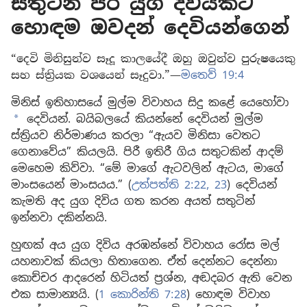
සතුටින් පිරි යුග දිවියකට
හොඳම ඔවදන් දෙවියන්ගෙන්
“දෙවි මිනිසුන්ව සෑදූ කාලයේදී ඔහු ඔවුන්ව පුරුෂයෙකු
සහ ස්ත්‍රියක වශයෙන් සෑදුවා.”—
මතෙව් 19:4
මිනිස් ඉතිහාසයේ මුල්ම විවාහය සිදු කළේ යෙහෝවා
දෙවියන්. බයිබලයේ කියන්නේ දෙවියන් මුල්ම
a
ස්ත්‍රියව නිර්මාණය කරලා “ඇයව මිනිසා වෙතට
ගෙනාවේය” කියලයි. පිරී ඉතිරී ගිය සතුටකින් ආදම්
මෙහෙම කිව්වා. “මේ මාගේ ඇටවලින් ඇටය, මාගේ
මාංසයෙන් මාංසයය.” (
උත්පත්ති 2:22, 23
) දෙවියන්
කැමති අද යුග දිවිය ගත කරන අයත් සතුටින්
ඉන්නවා දකින්නයි.
හුඟක් අය යුග දිවිය අරඹන්නේ විවාහය රෝස මල්
යහනාවක් කියලා හිතාගෙන. ඒත් දෙන්නට දෙන්නා
කොච්චර ආදරෙන් හිටියත් ප්‍රශ්න, අඬදබර ඇති වෙන
එක සාමාන්‍යයි. (
1 කොරින්ති 7:28
) හොඳම විවාහ