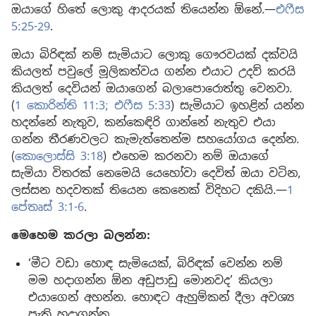
ඔයාගේ හිතේ ලොකු ආදරයක් තියෙන්න ඕනේ.—
එෆීස
5:25-29
.
ඔයා බිරිඳක් නම් සැමියාට ලොකු ගෞරවයක් දක්වයි
කියලත් පවුලේ මූලිකත්වය ගන්න එයාට උදව් කරයි
කියලත් දෙවියන් ඔයාගෙන් බලාපොරොත්තු වෙනවා.
(
1 කොරින්ති 11:3;
එෆීස 5:33
) සැමියාට ඉහළින් යන්න
හදන්නේ නැතුව, කන්කෙඳිරි ගාන්නේ නැතුව එයා
ගන්න තීරණවලට කැමැත්තෙන්ම සහයෝගය දෙන්න.
(
කොලොස්සි 3:18
) එහෙම කරනවා නම් ඔයාගේ
සැමියා විතරක් නෙමෙයි යෙහෝවා දෙවිත් ඔයා වටින,
ලස්සන හදවතක් තියෙන කෙනෙක් විදිහට දකියි.—
1
පේතෘස් 3:1-6
.
මෙහෙම කරලා බලන්න:
‘මීට වඩා හොඳ සැමියෙක්, බිරිඳක් වෙන්න නම්
මම හදාගන්න ඕන අඩුපාඩු මොනවද’ කියලා
එයාගෙන් අහන්න. හොඳට ඇහුම්කන් දීලා අවශ්‍ය
පැති හදාගන්න