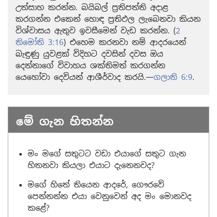
උත්සාහ කරන්න. බයිබල් ප්‍රතිපත්ති අදාළ
කරගන්න එකෙන් හොඳ ප්‍රතිඵල ලැබෙනවා කියන
විශ්වාසය ඇතුව ඉවසීමෙන් වැඩ කරන්න. (
2
තිමෝති 3:16
) එහෙම කරනවා නම් ආදරයෙන්
බැඳුණු යුවළක් විදිහට දවසින් දවස ඔය
දෙන්නාගේ විවාහය ශක්තිමත් කරගන්න
යෙහෝවා දෙවියන් ආශීර්වාද කරයි.—
ගලාති 6:9
.
මේ ගැන හිතන්න
මං මගේ සතුටට වඩා එයාගේ සතුට ගැන
හිතනවා කියලා එයාට දැනෙනවද?
මගේ හිතේ තියෙන ආදරේ, ගෞරවේ
පෙන්නන්න එයා වෙනුවෙන් අද මං මොනවද
කළේ?