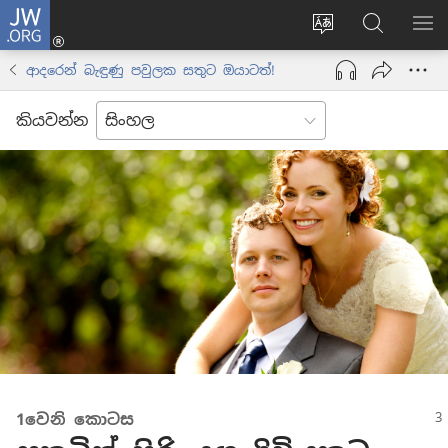
JW.ORG
ලොගින්
(opens
Change
JW.ORG
වි
new
site
වෙබ්
පෙ
ආදරෙන් බැඳුණු පවුලක සතුට ඔයාටත්!
window)
language
අඩවියෙන
සොයන්න
කියවන්න
1වෙනි කොටස