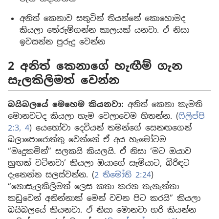
අනිත් කෙනාව සතුටින් තියන්නේ කොහොමද
කියලා තේරුම්ගන්න කාලයක් යනවා. ඒ නිසා
ඉවසන්න පුරුදු වෙන්න
2 අනිත් කෙනාගේ හැඟීම් ගැන
සැලකිලිමත් වෙන්න
බයිබලයේ මෙහෙම කියනවා:
අනිත් කෙනා කැමති
මොනවටද කියලා හැම වෙලාවෙම හිතන්න. (
ෆිලිප්පි
2:3, 4
) යෙහෝවා දෙවියන් තමන්ගේ සෙනඟගෙන්
බලාපොරොත්තු වෙන්නේ ඒ අය හැමෝටම
“මෘදුකමින්” සලකයි කියලයි. ඒ නිසා ‘මට ඔයාව
හුඟක් වටිනවා’ කියලා ඔයාගේ සැමියාට, බිරිඳට
දැනෙන්න සලස්වන්න. (
2 තිමෝති 2:24
)
“නොසැලකිලිමත් ලෙස කතා කරන තැනැත්තා
කඩුවෙන් අනින්නාක් මෙන් වචන පිට කරයි” කියලා
බයිබලයේ කියනවා. ඒ නිසා මොනවා හරි කියන්න