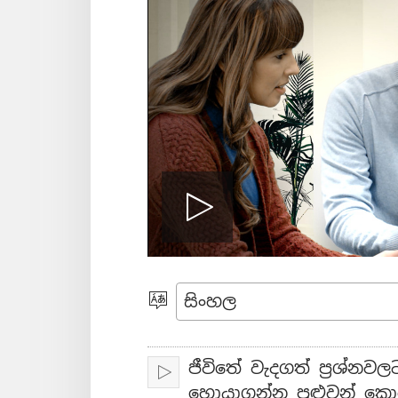
ප්ලේ
කැමති
භාෂාව
ජීවිතේ වැදගත් ප්‍රශ්නව
Play
හොයාගන්න පුළුවන් කො