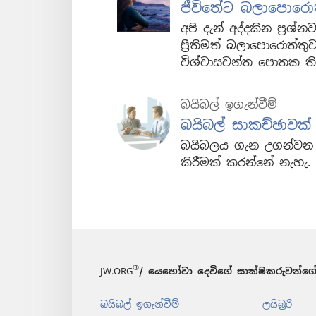
ජීවිතේට බලාපොරොත
අපි දැන් අද්දකින ප්‍ර
ප්‍රීතිමත් බලාපොරොත්
විශ්වාසවන්ත පොතක ති
බයිබල් ඉගැන්වීම්
බයිබල් සාකච්ඡාවක්
බයිබලය ගැන උගන්වන 
කිරීමක් කරන්නේ නැහැ.
®
JW.ORG
/ යෙහෝවා දෙවිගේ සාක්ෂිකරුවන්ගේ
බයිබල් ඉගැන්වීම්
ලයිබ්‍රරි