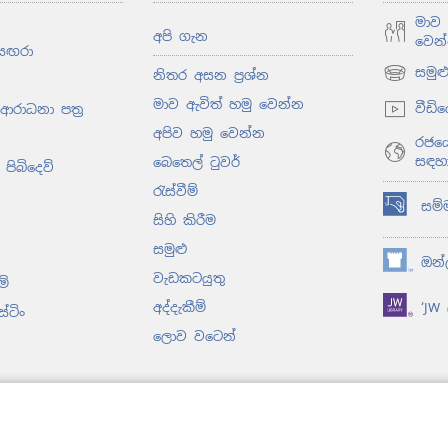
මාව 
අපි ගැන
වෙන
සඟරා
සමු
නිතර අසන ප්‍රශ්න
(opens
new
මාව ඇවිත් හමු වෙන්න
වීඩි
 ආරාධනා පත්‍ර
window)
අපිව හමු වෙන්න
රජයේ
සඳහ
බෙතෙල් ටුවර්
පිබිදෙව්
රැස්වීම්
සම්
(opens
සිහි කිරීම
new
සමුළු
window)
ඔන්ල
(opens
වැඩකටයුතු
ම්
new
අද්දැකීම්
‘JW ල
window)
ස්ටිං
ලොව වටෙන්
 ලද නාට්‍ය
ආකාරයට ඇති
වීම