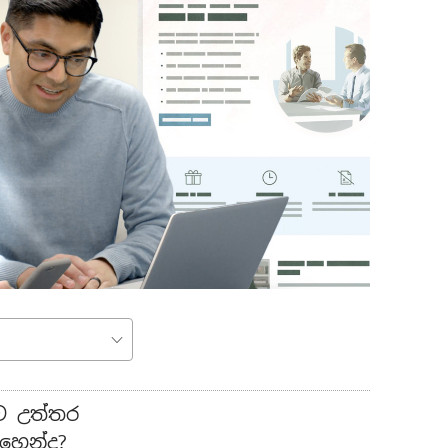
ලට උත්තර
හෙන්ද?