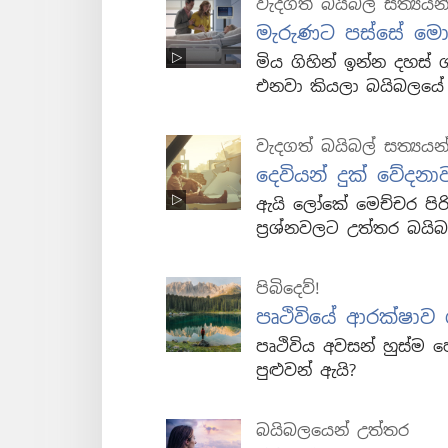
වැදගත් බයිබල් සත්‍යයන
මැරුණට පස්සේ මො
මිය ගිහින් ඉන්න දහස
එනවා කියලා බයිබලයේ 
වැදගත් බයිබල් සත්‍යයන
දෙවියන් දුක් වේදන
ඇයි ලෝකේ මෙච්චර පිරිහි
ප්‍රශ්නවලට උත්තර බය
පිබිදෙව්!
පෘථිවියේ ආරක්ෂාව
පෘථිවිය අවසන් හුස්ම
පුළුවන් ඇයි?
බයිබලයෙන් උත්තර