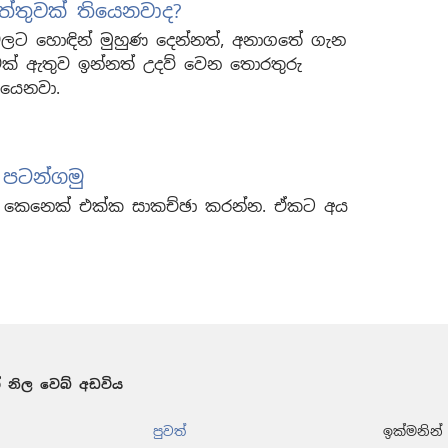
්තුවක් තියෙනවාද?
ශ්නවලට හොඳින් මුහුණ දෙන්නත්, අනාගතේ ගැන
තුවක් ඇතුව ඉන්නත් උදව් වෙන තොරතුරු
යෙනවා.
 පටන්ගමු
කෙනෙක් එක්ක සාකච්ඡා කරන්න. ඒකට අය
 නිල වෙබ් අඩවිය
පුවත්
ඉක්මනින