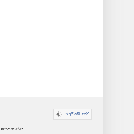
පසුබිමේ පාට
් සොයාගන්න