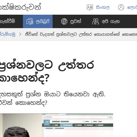
ක්ෂිකරුවන්
සිංහල
ලොග
භාෂාව
(o
තෝරන්න
ne
ැන්වීම්
ලයිබ්‍රරි
පුවත්
අපි ගැන
wi
රුම්ගමු
ජීවිතේ වැදගත් ප්‍රශ්නවලට උත්තර හොයාගන්නේ කොහෙන
ප්‍රශ්නවලට උත්තර
ොහෙන්ද?
සකුත් ප්‍රශ්න ඔයාට තියෙනවා ඇති.
ුවන් කොහෙන්ද?