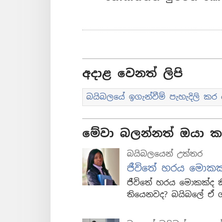
අදාළ වෙනත් ලිපි
බයිබලයේ ඉගැන්වීම් පැහැදිලි කර
මේවා බලන්නත් ඔයා කැ
බයිබලයෙන් උත්තර
ජීවිතේ හරය මොකක
ජීවිතේ හරය මොකක්ද ක
තියෙනවද? බයිබලේ ඒ ග