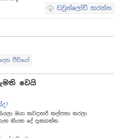
ඩවුන්ලෝඩ් කරන්න
Video
download
options
 දෙන වීඩියෝ
මති වෙයි
්ද?
ියලා ඔයා කවදාහරි කල්පනා කරලා
ැන කියන දේ දැනගන්න.