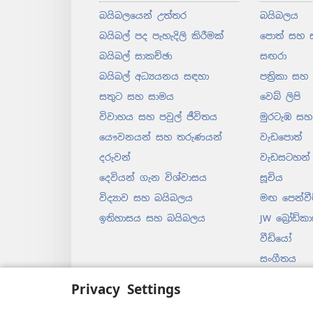
බයිබලයෙන් උත්තර
බයිබලය
බයිබල් පද පැහැදිලි කිරීමක්
පොත් සහ 
බයිබල් සාකච්ඡා
සඟරා
බයිබල් අධ්‍යයනය සඳහා
පත්‍රිකා සහ
සතුට සහ සාමය
වෙබ් ලිපි
විවාහය සහ පවුල් ජීවිතය
මුරටැඹ සහ 
යෞවනයන් සහ තරුණයන්
වැඩපොත්
දරුවන්
වැඩසටහන්
දෙවියන් ගැන විශ්වාසය
සූචිය
විද්‍යාව සහ බයිබලය
මඟ පෙන්වී
ඉතිහාසය සහ බයිබලය
JW බ්‍රෝඩ්කා
වීඩියෝ
සංගීතය
පටිගත කරන
Privacy Settings
නාට්‍යමය 
බයිබල් කිය