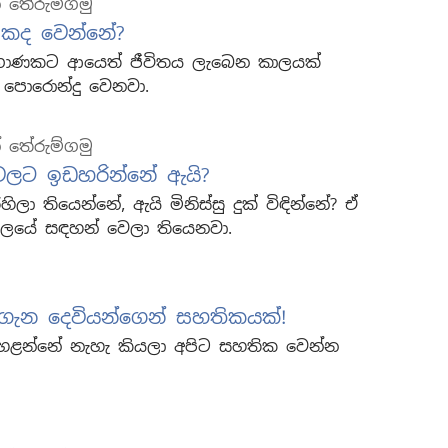
් තේරුම්ගමු
කද වෙන්නේ?
් ගාණකට ආයෙත් ජීවිතය ලැබෙන කාලයක්
පොරොන්දු වෙනවා.
් තේරුම්ගමු
ාවලට ඉඩහරින්නේ ඇයි?
ලා තියෙන්නේ, ඇයි මිනිස්සු දුක් විඳින්නේ? ඒ
ිබලයේ සඳහන් වෙලා තියෙනවා.
 ගැන දෙවියන්ගෙන් සහතිකයක්!
 හෙළන්නේ නැහැ කියලා අපිට සහතික වෙන්න