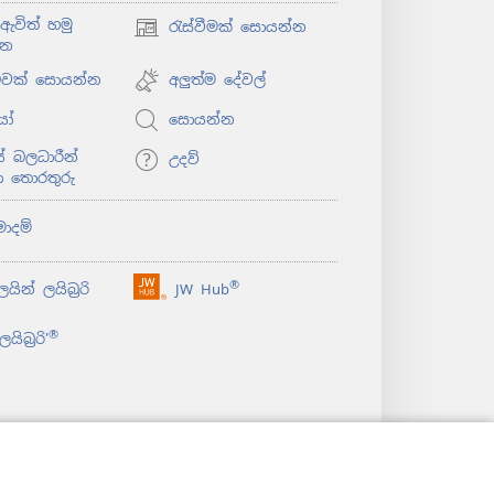
ඇවිත් හමු
රැස්වීමක් සොයන්න
(opens
්න
new
window)
ළුවක් සොයන්න
අලුත්ම දේවල්
යෝ
සොයන්න
 බලධාරීන්
උදව්
ා තොරතුරු
මාදම්
®
යින් ලයිබ්‍රරි
JW Hub
(opens
new
®
යිබ්‍රරි’
window)