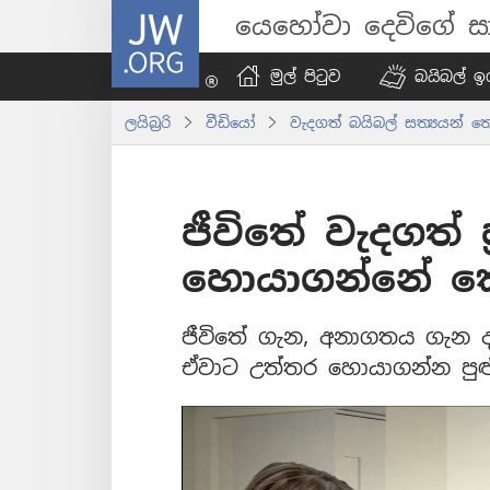
JW.ORG
යෙහෝවා දෙවිගේ සා
මුල් පිටුව
බයිබල් ඉග
ලයිබ්‍රරි
වීඩියෝ
වැදගත් බයිබල් සත්‍යයන් තේ
ජීවිතේ වැදගත් 
හොයාගන්නේ ක
ජීවිතේ ගැන, අනාගතය ගැන දහ
ඒවාට උත්තර හොයාගන්න පුළ