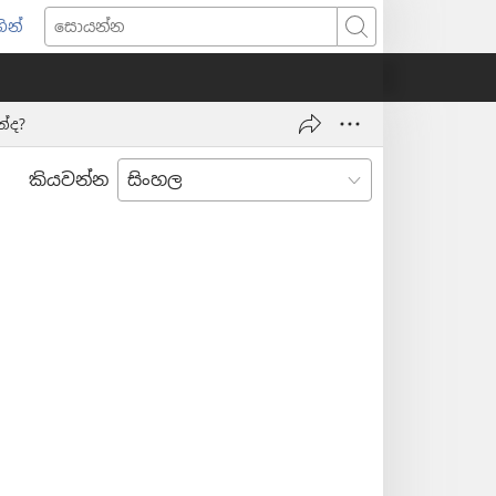
ින්
pens
සොයන්න
w
ndow)
්ද?
කියවන්න