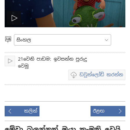
ප්ලේ
කැමති
භාෂාව
21වෙනි පාඩම: ඉවසන්න පුරුදු
Play
වෙමු
ඩවුන්ලෝඩ් කරන්න
Video
download
options
කලින්
ඊළඟ
මේවා බලන්නත් ඔයා කැමති වෙයි