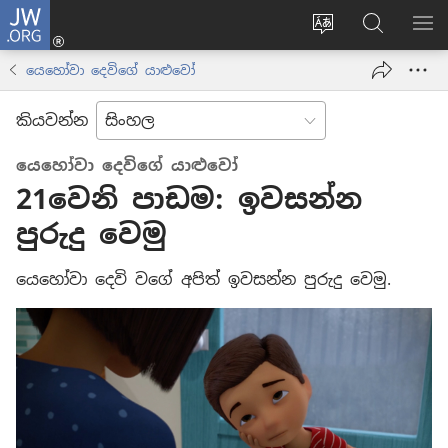
JW.ORG
ලොගින්
(opens
Change
JW.ORG
වි
new
site
වෙබ්
පෙ
යෙහෝවා දෙවිගේ යාළුවෝ
window)
language
අඩවියෙන
සොයන්න
කියවන්න
යෙහෝවා දෙවිගේ යාළුවෝ
21වෙනි පාඩම: ඉවසන්න
පුරුදු වෙමු
යෙහෝවා දෙවි වගේ අපිත් ඉවසන්න පුරුදු වෙමු.