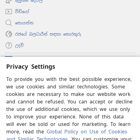
අලුත්ම දේවල්
window)
වීඩියෝ
සොයන්න
රජයේ බලධාරීන් සඳහා තොරතුරු
උදව්
සම්මාදම්
(opens
Privacy Settings
new
window)
ඔන්ලයින් ලයිබ්‍රරි
To provide you with the best possible experience,
(opens
we use cookies and similar technologies. Some
new
®
JW Hub
window)
cookies are necessary to make our website work
(opens
and cannot be refused. You can accept or decline
new
®
‘JW ලයිබ්‍රරි’
window)
the use of additional cookies, which we use only
to improve your experience. None of this data
will ever be sold or used for marketing. To learn
more, read the
Global Policy on Use of Cookies
Copyright
© 2026 Watch Tower Bible and Tract Society of Pennsylvania.
and Similar Technologies
. You can customize your