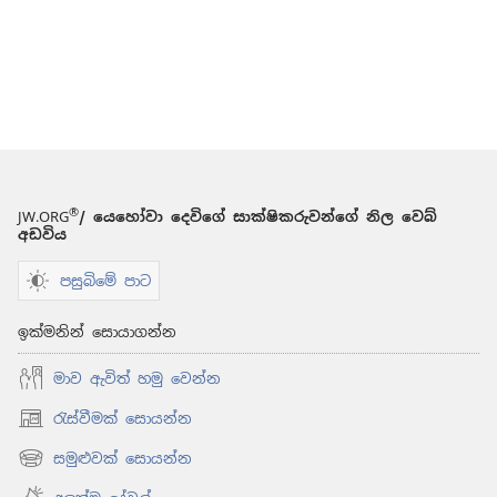
®
JW.ORG
/ යෙහෝවා දෙවිගේ සාක්ෂිකරුවන්ගේ නිල වෙබ්
අඩවිය
පසුබිමේ පාට
ඉක්මනින් සොයාගන්න
මාව ඇවිත් හමු වෙන්න
රැස්වීමක් සොයන්න
(opens
new
සමුළුවක් සොයන්න
(opens
window)
new