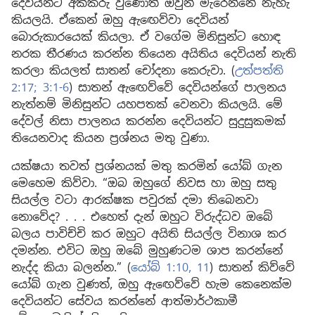
දෙවියන්ට අකීකරු වුණොත් ඔවුන් මැරෙන්නේ නැහැ
කියලයි. ඒකෙන් ඔහු ඇඟෙව්වා දෙවියන්
බොරුකාරයෙක් කියලා. ඒ වගේම මිනිසුන්ට හොඳ
නරක තීරණය කරන්න තියෙන අයිතිය දෙවියන් නැති
කරලා කියලත් සාතන් චෝදනා කෙරුවා. (
උත්පත්ති
2:17;
3:1-6
) සාතන් ඇඟෙව්වේ දෙවියන්ගේ පාලනය
නැත්නම් මිනිසුන්ට යහපතක් වෙනවා කියලයි. මේ
දේවල් නිසා පාලනය කරන්න දෙවියන්ට සුදුසුකමක්
තියෙනවාද කියන ප්‍රශ්නය මතු වුණා.
යක්ෂයා තවත් ප්‍රශ්නයක් මතු කරමින් යෝබ් ගැන
මෙහෙම කිව්වා. “ඔබ ඔහුගේ නිවස හා ඔහු සතු
සියල්ල වටා ආරක්ෂක පවුරක් දමා තිබෙනවා
නොවේද? . . . එහෙත් දැන් ඔහුට විරුද්ධව ඔබේ
බලය පාවිච්චි කර ඔහුට අයිති සියල්ල විනාශ කර
දමන්න. එවිට ඔහු ඔබේ මුහුණටම ශාප කරන්නේ
නැද්ද කියා බලන්න.” (
යෝබ් 1:10, 11
) සාතන් කිව්වේ
යෝබ් ගැන වුණත්, ඔහු ඇඟෙව්වේ හැම කෙනෙක්ම
දෙවියන්ට සේවය කරන්නේ ආත්මාර්ථකාමී