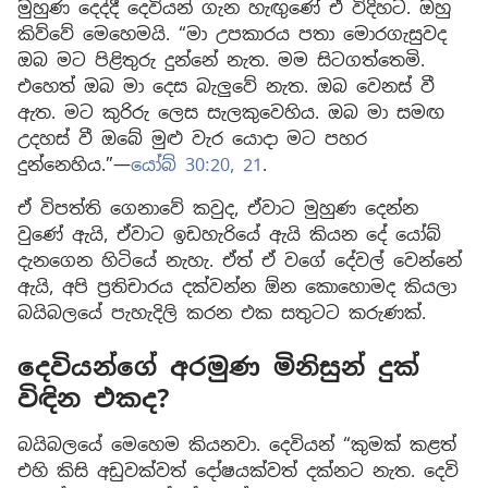
මුහුණ දෙද්දී දෙවියන් ගැන හැඟුණේ ඒ විදිහට. ඔහු
කිව්වේ මෙහෙමයි. “මා උපකාරය පතා මොරගැසුවද
ඔබ මට පිළිතුරු දුන්නේ නැත. මම සිටගත්තෙමි.
එහෙත් ඔබ මා දෙස බැලුවේ නැත. ඔබ වෙනස් වී
ඇත. මට කුරිරු ලෙස සැලකුවෙහිය. ඔබ මා සමඟ
උදහස් වී ඔබේ මුළු වැර යොදා මට පහර
දුන්නෙහිය.”—
යෝබ් 30:20, 21
.
ඒ විපත්ති ගෙනාවේ කවුද, ඒවාට මුහුණ දෙන්න
වුණේ ඇයි, ඒවාට ඉඩහැරියේ ඇයි කියන දේ යෝබ්
දැනගෙන හිටියේ නැහැ. ඒත් ඒ වගේ දේවල් වෙන්නේ
ඇයි, අපි ප්‍රතිචාරය දක්වන්න ඕන කොහොමද කියලා
බයිබලයේ පැහැදිලි කරන එක සතුටට කරුණක්.
දෙවියන්ගේ අරමුණ මිනිසුන් දුක්
විඳින එකද?
බයිබලයේ මෙහෙම කියනවා. දෙවියන් “කුමක් කළත්
එහි කිසි අඩුවක්වත් දෝෂයක්වත් දක්නට නැත. දෙවි