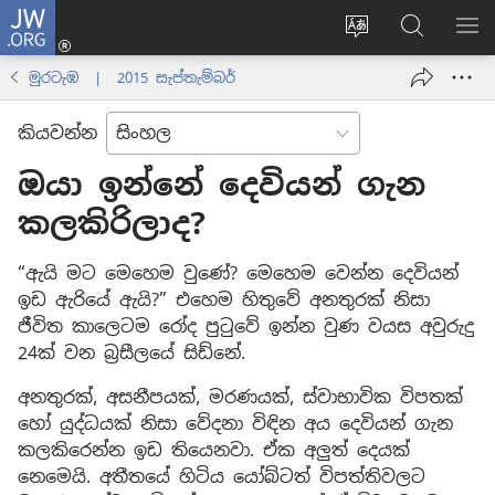
JW.ORG
ලොගින්
(opens
Change
JW.ORG
වි
new
site
වෙබ්
පෙ
මුරටැඹ | 2015 සැප්තැම්බර්
window)
language
අඩවියෙන
සොයන්න
කියවන්න
ඔයා ඉන්නේ දෙවියන් ගැන
කලකිරිලාද?
“ඇයි මට මෙහෙම වුණේ? මෙහෙම වෙන්න දෙවියන්
ඉඩ ඇරියේ ඇයි?” එහෙම හිතුවේ අනතුරක් නිසා
ජීවිත කාලෙටම රෝද පුටුවේ ඉන්න වුණ වයස අවුරුදු
24ක් වන බ්‍රසීලයේ සිඩ්නේ.
අනතුරක්, අසනීපයක්, මරණයක්, ස්වාභාවික විපතක්
හෝ යුද්ධයක් නිසා වේදනා විඳින අය දෙවියන් ගැන
කලකිරෙන්න ඉඩ තියෙනවා. ඒක අලුත් දෙයක්
නෙමෙයි. අතීතයේ හිටිය යෝබ්ටත් විපත්තිවලට