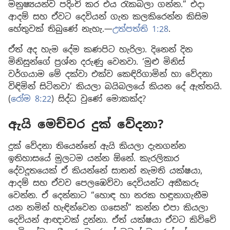
මනුෂ්‍යයන්ව පදිංචි කර එය රැකබලා ගන්න.” එදා
ආදම් සහ ඒවට දෙවියන් ගැන කලකිරෙන්න කිසිම
හේතුවක් තිබුණේ නැහැ.—
උත්පත්ති 1:28
.
ඒත් අද හැම දේම කණපිට හැරිලා. දිනෙන් දින
මිනිසුන්ගේ ප්‍රශ්න දරුණු වෙනවා. ‘මුළු මිනිස්
වර්ගයාම මේ දක්වා එක්ව කෙඳිරිගාමින් හා වේදනා
විඳිමින් සිටිනවා’ කියලා බයිබලයේ කියන දේ ඇත්තයි.
(
රෝම 8:22
) සිද්ධ වුණේ මොකක්ද?
ඇයි මෙච්චර දුක් වේදනා?
දුක් වේදනා තියෙන්නේ ඇයි කියලා දැනගන්න
ඉතිහාසයේ මුලටම යන්න ඕනේ. කැරලිකාර
දේවදූතයෙක් ඒ කියන්නේ සාතන් නැමති යක්ෂයා,
ආදම් සහ ඒවව පෙලඹෙව්වා දෙවියන්ට අකීකරු
වෙන්න. ඒ දෙන්නාට “හොඳ හා නරක හඳුනාගැනීම
යන නමින් හැඳින්වෙන ගසෙන්” කන්න එපා කියලා
දෙවියන් ආඥාවක් දුන්නා. ඒත් යක්ෂයා ඒවට කිව්වේ