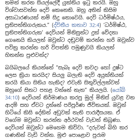
තමන් කරන සියල්ලේදී යුක්තිය ඉටු කරයි. ඔහු
විශ්වාසවන්ත දෙවි කෙනෙකි. ඔහු අතින් කිසිම
අසාධාරණයක් නම් සිදු නොවෙයි. දෙවි ධර්මිෂ්ඨය,
ප්‍රතිපත්තිගරුකය.” (
ද්විතීය කතාව 32:4
) ‘ධර්මිෂ්ඨ,
ප්‍රතිපත්තිගරුක’ දෙවියන් මිනිසුන්ට දුක් වේදනා
ගෙනෙයි කියලත් ඔවුන්ට දඬුවම් කරන්න හරි ඔවුන්ව
පවිත්‍ර කරන්න හරි විපත්ති පමුණුවයි කියලත්
හිතන්න පුළුවන්ද?
බයිබලයේ කියන්නේ “සැබෑ දෙවි කවදා හෝ දුෂ්ට
ලෙස ක්‍රියා කරයිද? සියලු බලැති දෙවි අයුක්තියක්
කරයි කියා සිතිය හැකිද? එවැනි සිතුවිල්ලක්වත්
ඔහුගේ සිතට පහළ වන්නේ නැත” කියලයි. (
යෝබ්
34:10
) දෙවියන් නිර්මාණය කරපු මුල් මිනිස් යුවළ වන
ආදම් සහ ඒවට දුන්නේ පරිපූර්ණ ජීවිතයක්. ඔවුන්
හිටියේ කිසි දේකින් අඩුවක් නැති පාරාදීසයක. ඒ
වගේම ඔවුන්ට කරන්න අර්ථවත් වැඩත් තිබුණා.
දෙවියන් ඔවුන්ට මෙහෙම කිව්වා. “දරුවන් බිහි කර
ගණනින් වැඩි වන්න. මුළු පොළොව පුරාම