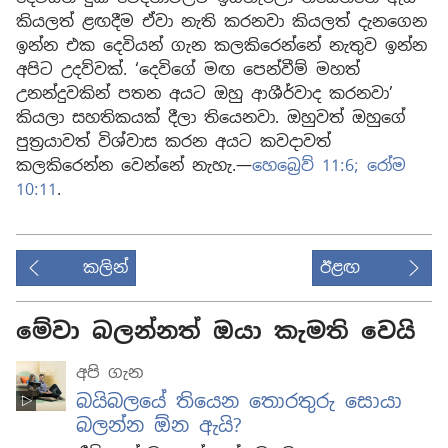
කියලත් ළඟදීම ඒවා නැති කරනවා කියලත් දැනගෙන
ඉන්න එක දෙවියන් ගැන කලකිරෙන්නේ නැතුව ඉන්න
අපිට උදව්වක්. ‘දෙවිගේ මඟ පෙන්වීම් මහත්
උනන්දුවකින් පතන අයට ඔහු ආශීර්වාද කරනවා’
කියලා සහතිකයක් දීලා තියෙනවා. ඔහුවත් ඔහුගේ
පුත්‍රයාවත් විශ්වාස කරන අයට කවදාවත්
කලකිරෙන්න වෙන්නේ නැහැ.—
හෙබ්‍රෙව් 11:6;
රෝම
10:11
.
කලින්
ඊළඟ
මේවා බලන්නත් ඔයා කැමති වෙයි
අපි ගැන
බයිබලයේ තියෙන තොරතුරු සොයා
බලන්න ඕන ඇයි?