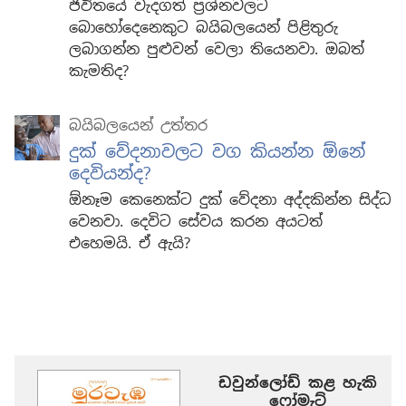
ජීවිතයේ වැදගත් ප්‍රශ්නවලට
බොහෝදෙනෙකුට බයිබලයෙන් පිළිතුරු
ලබාගන්න පුළුවන් වෙලා තියෙනවා. ඔබත්
කැමතිද?
බයිබලයෙන් උත්තර
දුක් වේදනාවලට වග කියන්න ඕනේ
දෙවියන්ද?
ඕනෑම කෙනෙක්ට දුක් වේදනා අද්දකින්න සිද්ධ
වෙනවා. දෙවිට සේවය කරන අයටත්
එහෙමයි. ඒ ඇයි?
ඩවුන්ලෝඩ් කළ හැකි
‍‍ෆෝමැට්