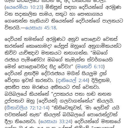
ගැන බයිබලයේ කියන දේ අද සත්‍යයක් වෙලා.
(
යෙරෙමියා 10:23
) මිනිසුන් සඳහා දෙවියන්ගේ අරමුණ
වන සදාකාලික සාමය, සතුට හා සෞභාග්‍යය
ගෙනෙන්න හැකියාව තියෙන්නේ දෙවියන්ගේ පාලනයට
විතරයි.—
යෙසායා 45:18
.
දෙවියන් තමන්ගේ අරමුණට අනුව පොළොව වෙනස්
කරන්නේ කොහොමද? යේසුස් ඔහුගේ අනුගාමිකයන්ට
කිව්ව යාච්ඤාව මතකයට නඟාගන්න. “ඔබගේ
රාජ්‍යය පැමිණේවා! ඔබගේ කැමැත්ත ස්වර්ගයෙහි
මෙන් පොළොවෙහිද සිදු වේවා!” (
මතෙව් 6:10
)
දෙවියන් ළඟදීම දේවරාජ්‍යය මගින් සියලුම දුක්
වේදනා ඉවත් කරනවා. (
දානියෙල් 2:44
) දිලිඳුකම,
අසනීප සහ මරණය අතීතයට එක් වෙනවා.
බයිබලයේ කියන්නේ “උපකාරය පතා හඬ නඟන
දුප්පතාව ඔහු [දෙවියන්] ගලවාගන්නේය” කියලයි.
(
ගීතාවලිය 72:12-14
) “කිසිවෙකුවත්, ‘මා ලෙඩින්’ යයි
පවසන්නේ නැත” කියලත් බයිබලයේ පොරොන්දුවක්
දීලා තියෙනවා. (
යෙසායා 33:24
) දෙවියන්ගේ මතකයේ