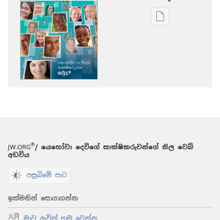
ප්‍රකාශන
ඩවුන්ලෝඩ්
කරගන්න
පුළුවන්
ක්‍රම
මුරටැඹ
යෙහෝවා
දෙවිගේ
සාක්ෂිකරුවන්
කවුද?
®
JW.ORG
/ යෙහෝවා දෙවිගේ සාක්ෂිකරුවන්ගේ නිල වෙබ්
අඩවිය
පසුබිමේ පාට
ඉක්මනින් සොයාගන්න
මාව ඇවිත් හමු වෙන්න