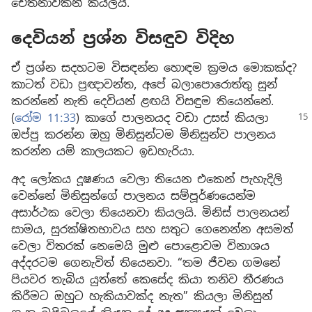
චේතනාවකින් කියලයි.
දෙවියන් ප්‍රශ්න විසඳුව විදිහ
ඒ ප්‍රශ්න සදහටම විසඳන්න හොඳම ක්‍රමය මොකක්ද?
කාටත් වඩා ප්‍රඥාවන්ත, අපේ බලාපොරොත්තු සුන්
කරන්නේ නැති දෙවියන් ළඟයි විසඳුම තියෙන්නේ.
(
රෝම 11:33
) කාගේ පාලනයද වඩා උසස් කියලා
ඔප්පු කරන්න ඔහු මිනිසුන්ටම මිනිසුන්ව පාලනය
කරන්න යම් කාලයකට ඉඩහැරියා.
අද ලෝකය දූෂණය වෙලා තියෙන එකෙන් පැහැදිලි
වෙන්නේ මිනිසුන්ගේ පාලනය සම්පූර්ණයෙන්ම
අසාර්ථක වෙලා තියෙනවා කියලයි. මිනිස් පාලනයන්
සාමය, සුරක්ෂිතභාවය සහ සතුට ගෙනෙන්න අසමත්
වෙලා විතරක් නෙමෙයි මුළු පොළොවම විනාශය
අද්දරටම ගෙනැවිත් තියෙනවා. “තම ජීවන ගමනේ
පියවර තැබිය යුත්තේ කෙසේද කියා තනිව තීරණය
කිරීමට ඔහුට හැකියාවක්ද නැත” කියලා මිනිසුන්