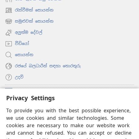
රැස්වීමක් සොයන්න
(opens
new
සමුළුවක් සොයන්න
(opens
window)
new
අලුත්ම දේවල්
window)
වීඩියෝ
සොයන්න
රජයේ බලධාරීන් සඳහා තොරතුරු
උදව්
සම්මාදම්
(opens
Privacy Settings
new
window)
To provide you with the best possible experience,
ඔන්ලයින් ලයිබ්‍රරි
(opens
we use cookies and similar technologies. Some
new
®
JW Hub
window)
cookies are necessary to make our website work
(opens
and cannot be refused. You can accept or decline
new
®
‘JW ලයිබ්‍රරි’
window)