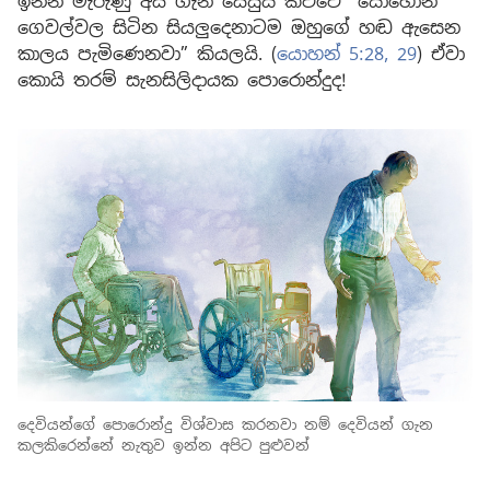
ඉන්න මැරුණු අය ගැන යේසුස් කිව්වේ “සොහොන්
ගෙවල්වල සිටින සියලුදෙනාටම ඔහුගේ හඬ ඇසෙන
කාලය පැමිණෙනවා” කියලයි. (
යොහන් 5:28, 29
) ඒවා
කොයි තරම් සැනසිලිදායක පොරොන්දුද!
දෙවියන්ගේ පොරොන්දු විශ්වාස කරනවා නම් දෙවියන් ගැන
කලකිරෙන්නේ නැතුව ඉන්න අපිට පුළුවන්