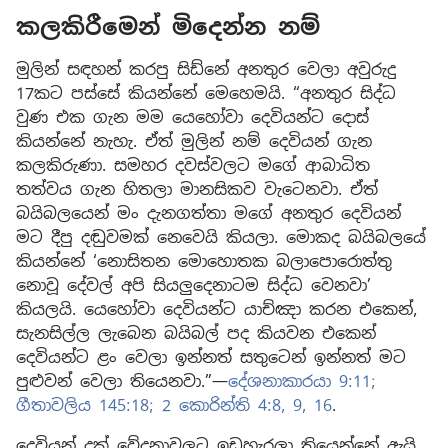
කලකිරීමෙන් මිදෙන්න නම්
මුලින් සඳහන් කරපු සිඩ්නේ අනතුර වෙලා අවුරුදු
17කට පස්සේ කියන්නේ මෙහෙමයි. “අනතුර සිද්ධ
වුණ එක ගැන මම යෙහෝවා දෙවියන්ට දොස්
කියන්නේ නැහැ. ඒත් මුලින් නම් දෙවියන් ගැන
කලකිරුණා. සමහර දවස්වලට මගේ ආබාධිත
තත්වය ගැන හිතලා මානසිකව වැටෙනවා. ඒත්
බයිබලයෙන් මං දැනගත්තා මගේ අනතුර දෙවියන්
මට දීපු දඬුවමක් නෙවෙයි කියලා. මොකද බයිබලයේ
කියන්නේ ‘නොසිතන මොහොතක බලාපොරොත්තු
නොවූ දේවල් අපි සියලුදෙනාටම සිද්ධ වෙනවා’
කියලයි. යෙහෝවා දෙවියන්ට යාච්ඤා කරන එකෙන්,
සැනසිල්ල ලැබෙන බයිබල් පද කියවන එකෙන්
දෙවියන්ට ළං වෙලා ඉන්නත් සතුටෙන් ඉන්නත් මට
පුළුවන් වෙලා තියෙනවා.”—
දේශනාකාරයා 9:11;
ගීතාවලිය 145:18;
2 කොරින්ති 4:8, 9,
16
.
දෙවියන් දුක් වේදනාවලට ඉඩහැරලා තියෙන්නේ ඇයි