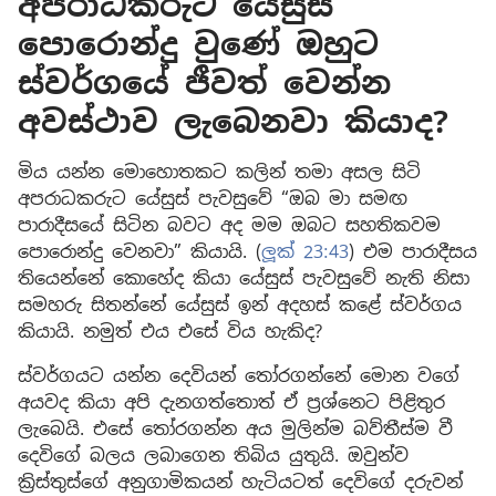
අපරාධකරුට යේසුස්
පොරොන්දු වුණේ ඔහුට
ස්වර්ගයේ ජීවත් වෙන්න
අවස්ථාව ලැබෙනවා කියාද?
මිය යන්න මොහොතකට කලින් තමා අසල සිටි
අපරාධකරුට යේසුස් පැවසුවේ “ඔබ මා සමඟ
පාරාදීසයේ සිටින බවට අද මම ඔබට සහතිකවම
පොරොන්දු වෙනවා” කියායි. (
ලූක් 23:43
) එම පාරාදීසය
තියෙන්නේ කොහේද කියා යේසුස් පැවසුවේ නැති නිසා
සමහරු සිතන්නේ යේසුස් ඉන් අදහස් කළේ ස්වර්ගය
කියායි. නමුත් එය එසේ විය හැකිද?
ස්වර්ගයට යන්න දෙවියන් තෝරගන්නේ මොන වගේ
අයවද කියා අපි දැනගත්තොත් ඒ ප්‍රශ්නෙට පිළිතුර
ලැබෙයි. එසේ තෝරගන්න අය මුලින්ම බව්තීස්ම වී
දෙවිගේ බලය ලබාගෙන තිබිය යුතුයි. ඔවුන්ව
ක්‍රිස්තුස්ගේ අනුගාමිකයන් හැටියටත් දෙවිගේ දරුවන්