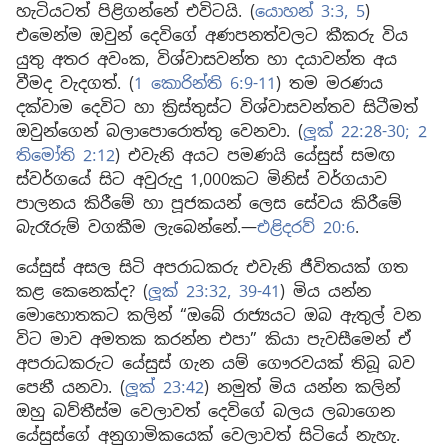
හැටියටත් පිළිගන්නේ එවිටයි. (
යොහන් 3:3,
5
)
එමෙන්ම ඔවුන් දෙවිගේ අණපනත්වලට කීකරු විය
යුතු අතර අවංක, විශ්වාසවන්ත හා දයාවන්ත අය
වීමද වැදගත්. (
1 කොරින්ති 6:9-11
) තම මරණය
දක්වාම දෙවිට හා ක්‍රිස්තුස්ට විශ්වාසවන්තව සිටීමත්
ඔවුන්ගෙන් බලාපොරොත්තු වෙනවා. (
ලූක් 22:28-30;
2
තිමෝති 2:12
) එවැනි අයට පමණයි යේසුස් සමඟ
ස්වර්ගයේ සිට අවුරුදු 1,000කට මිනිස් වර්ගයාව
පාලනය කිරීමේ හා පූජකයන් ලෙස සේවය කිරීමේ
බැරෑරුම් වගකීම ලැබෙන්නේ.—
එළිදරව් 20:6
.
යේසුස් අසල සිටි අපරාධකරු එවැනි ජීවිතයක් ගත
කළ කෙනෙක්ද? (
ලූක් 23:32,
39-41
) මිය යන්න
මොහොතකට කලින් “ඔබේ රාජ්‍යයට ඔබ ඇතුල් වන
විට මාව අමතක කරන්න එපා” කියා පැවසීමෙන් ඒ
අපරාධකරුට යේසුස් ගැන යම් ගෞරවයක් තිබූ බව
පෙනී යනවා. (
ලූක් 23:42
) නමුත් මිය යන්න කලින්
ඔහු බව්තීස්ම වෙලාවත් දෙවිගේ බලය ලබාගෙන
යේසුස්ගේ අනුගාමිකයෙක් වෙලාවත් සිටියේ නැහැ.