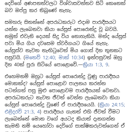
දෙවිගේ අණපනත්වලට විශ්වාසවන්තව සිටි කෙනෙක්
බව ඔප්පු කර තිබුණේ නැහැ.
සමහරු සිතන්නේ අපරාධකරුට එදාම පාරාදීසයට
යන්න ලැබෙනවා කියා යේසුස් පොරොන්දු වූ බවයි.
නමුත් එවැනි දෙයක් සිදු විය නොහැකියි. මන්ද යේසුස්
පවා මිය ගිය දවසෙම ස්වර්ගයට ගියේ නැහැ.
යේසුස්ව නැවත නැඟිටුවෙත් මිය ගොස් දින තුනකට
පසුවයි. (
මතෙව් 12:40;
මාක් 10:34
) ඉන්පසුවත් ඔහු
දින 40ක් පුරා සිටියේ පොළොවේ.—
ක්‍රියා 1:3,
9
.
එහෙමනම් ඔහුට යේසුස් පොරොන්දු වුණු පාරාදීසය
මොකක්ද? යේසුස් පොළොව පාලනය කරන්න
පටන්ගත් පසු මුළු පොළොවම පාරාදීසයක් වෙනවා.
අපරාධකරුට නැවත ජීවත් වෙන්න ලැබෙනවා කියා
යේසුස් පොරොන්දු වුණේ ඒ පාරාදීසයෙයි. (
ක්‍රියා 24:15;
එළිදරව් 21:3, 4
) පාරාදීසය ගැනත් එහි ජීවත් වීමට
ලැබෙන්නේ මොන වගේ අයටද කියාත් දැනගන්න
කැමති නම් යෙහෝවා දෙවිගේ සාක්ෂිකරුවන්ගෙන් ඒ