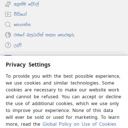
new
අලුත්ම දේවල්
window)
වීඩියෝ
සොයන්න
රජයේ බලධාරීන් සඳහා තොරතුරු
උදව්
සම්මාදම්
(opens
Privacy Settings
new
window)
ඔන්ලයින් ලයිබ්‍රරි
To provide you with the best possible experience,
(opens
we use cookies and similar technologies. Some
new
®
JW Hub
window)
cookies are necessary to make our website work
(opens
and cannot be refused. You can accept or decline
new
®
‘JW ලයිබ්‍රරි’
window)
the use of additional cookies, which we use only
to improve your experience. None of this data
will ever be sold or used for marketing. To learn
more, read the
Global Policy on Use of Cookies