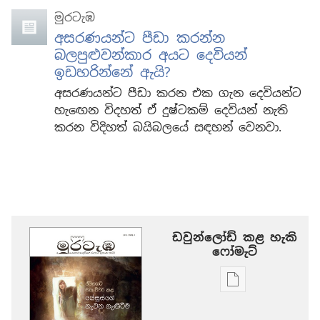
මුරටැඹ
අසරණයන්ට පීඩා කරන්න
බලපුළුවන්කාර අයට දෙවියන්
ඉඩහරින්නේ ඇයි?
අසරණයන්ට පීඩා කරන එක ගැන දෙවියන්ට
හැඟෙන විදහත් ඒ දුෂ්ටකම් දෙවියන් නැති
කරන විදිහත් බයිබලයේ සඳහන් වෙනවා.
ඩවුන්ලෝඩ් කළ හැකි
‍‍ෆෝමැට්
ප්‍රකාශන
ඩවුන්ලෝඩ්