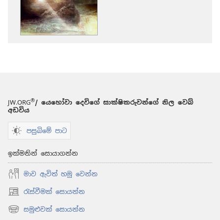
කරගන්න
පුළුවන්
ක්‍රම
මුරටැඹ
ජීවනයට
මඟ
විවර
කළ
යේසුස්ගේ
®
JW.ORG
/ යෙහෝවා දෙවිගේ සාක්ෂිකරුවන්ගේ නිල වෙබ්
නැවත
අඩවිය
නැඟිටීම
පසුබිමේ පාට
ඉක්මනින් සොයාගන්න
මාව ඇවිත් හමු වෙන්න
රැස්වීමක් සොයන්න
(opens
new
සමුළුවක් සොයන්න
(opens
window)