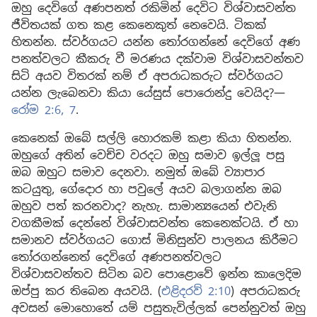
ඔහු දෙවිගේ අණපනත් රකිමින් දෙවිට විශ්වාසවන්ත
ජීවිතයක් ගත කළ කෙනෙකුත් නෙවෙයි. ටිකක්
හිතන්න. ස්වර්ගයට යන්න තෝරගන්නේ දෙවිගේ අණ
පනත්වලට කීකරු වී මරණය දක්වාම විශ්වාසවන්තව
සිටි අයව විතරක් නම් ඒ අපරාධකරුට ස්වර්ගයට
යන්න ලැබෙනවා කියා යේසුස් පොරොන්දු වෙයිද?—
රෝම 2:6, 7
.
කෙනෙක් ඔබේ සල්ලි හොරකම් කළා කියා හිතන්න.
ඔහුගේ අතින් වෙච්ච වරදට ඔහු සමාව ඉල්ලූ පසු
ඔබ ඔහුට සමාව දෙනවා. නමුත් ඔබේ ව්‍යාපාර
කටයුතු, ගේදොර හා පවුලේ අයව බලාගන්න ඔබ
ඔහුව පත් කරනවාද? නැහැ. සාමාන්‍යයෙන් එවැනි
වගකීමක් දෙන්නේ විශ්වාසවන්ත කෙනෙක්ටයි. ඒ හා
සමානව ස්වර්ගයට ගොස් මිනිසුන්ව පාලනය කිරීමට
තෝරගන්නෙත් දෙවිගේ අණපනත්වලට
විශ්වාසවන්තව සිටින බව පොළොවේ ඉන්න කාලෙදිම
ඔප්පු කර තිබෙන අයවයි. (
එළිදරව් 2:10
) අපරාධකරු
අවසන් මොහොතේ යම් පසුතැවිල්ලක් පෙන්නුවත් ඔහු