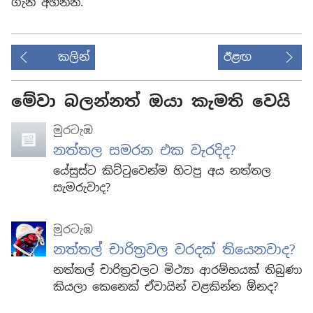
ගැන අහන්න.
කලින්
ඊළඟ
මේවා බලන්නත් ඔයා කැමති වෙයි
මුරටැඹ
නත්තල සමරන එක වැරදිද?
යේසුස්ට කිට්ටුවෙන්ම හිටපු අය නත්තල
සැමරුවාද?
මුරටැඹ
නත්තල් චාරිත්‍රවල වරදක් තියෙනවාද?
නත්තල් චාරිත්‍රවලට මිථ්‍යා ආරම්භයක් තිබුණා
කියලා කෙනෙක් ඒවායින් වළකින්න ඕනද?