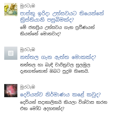
මුරටැඹ
පාස්කු ඉරිදා උත්සවයට තියෙන්නේ
ක්‍රිස්තියානි පසුබිමක්ද?
මේ ජනප්‍රිය උත්සවය ගැන ප්‍රවීණයන්
කියන්නේ මොනවාද?
මුරටැඹ
නත්තල ගැන ඇත්ත මොකක්ද?
නත්තල හා බැඳි චාරිත්‍රවල සුලමුල
දැනගත්තොත් ඔබට පුදුම හිතෙයි.
මුරටැඹ
දෙවියන්ව නිර්මාණය කළේ කවුද?
දෙවියන් සදාකාලිකයි කියලා විශ්වාස කරන
එක මෝඩ අදහසක්ද?