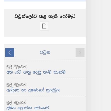
ඩවුන්ලෝඩ් කළ හැකි ‍‍ෆෝමැට්
ප්‍රකාශන
ඩවුන්ලෝඩ්
කරගන්න
පුළුවන්
පටුන
ක්‍රම
කලින්
ඊළඟ
මුරටැඹ
අත
මුල් පිටුවෙන්
යට
අත යට ගනු දෙනු හැම තැනම
ගනු
දෙනු
මුල් පිටුවෙන්
හැම
අල්ලස හා දූෂණයේ සුලමුල
තැනම
මුල් පිටුවෙන්
දූෂිත ලොවක අවංකව