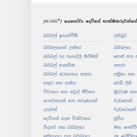
®
JW.ORG
/ යෙහෝවා දෙවිගේ සාක්ෂිකරුවන්ගේ
බයිබල් ඉගැන්වීම්
ලයිබ්‍රරි
බයිබලයෙන් උත්තර
බයිබලය
බයිබල් පද පැහැදිලි කිරීමක්
පොත් සහ 
බයිබල් සාකච්ඡා
සඟරා
බයිබල් අධ්‍යයනය සඳහා
පත්‍රිකා සහ
සතුට සහ සාමය
වෙබ් ලිපි
විවාහය සහ පවුල් ජීවිතය
මුරටැඹ සහ 
යෞවනයන් සහ තරුණයන්
වැඩපොත්
දරුවන්
වැඩසටහන්
දෙවියන් ගැන විශ්වාසය
සූචිය
විද්‍යාව සහ බයිබලය
මඟ පෙන්වී
ඉතිහාසය සහ බයිබලය
JW බ්‍රෝඩ්කා