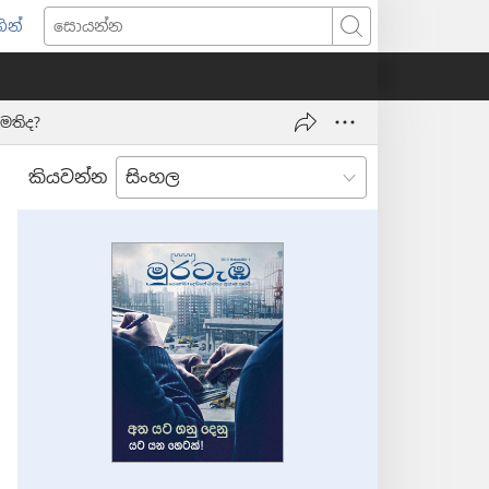
ින්
pens
සොයන්න
w
ndow)
මතිද?
කියවන්න