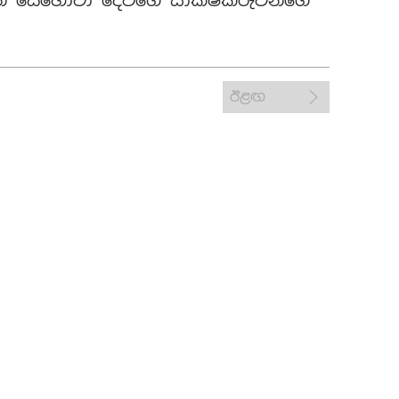
 යෙහෝවා දෙවිගේ සාක්ෂිකරුවන්ගේ
ඊළඟ