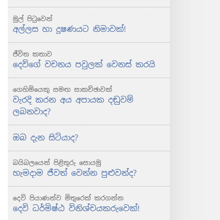
මුල් පිටුවෙන්
අල්ලස හා දූෂණයට නිමාවක්!
ජීවිත කතාව
දෙවිගේ වචනය පවුලක් වෙනස් කරයි
ගෙහිමියෙකු සමඟ සාකච්ඡාවක්
වැරදි කරන අය අපායක දඬුවම්
ලබනවාද?
ඔබ දැන සිටියාද?
බයිබලයෙන් පිළිතුරු සොයමු
හැමදාම ජීවත් වෙන්න පුළුවන්ද?
දෙවි පියාණන්ව මිතුරෙක් කරගන්න
දෙවි ධර්මිෂ්ඨ විනිශ්චයකරුවෙක්!