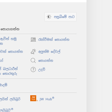
පසුබිමේ පාට
් සොයාගන්න
ඇවිත් හමු
රැස්වීමක් සොයන්න
(opens
්න
new
window)
ළුවක් සොයන්න
අලුත්ම දේවල්
යෝ
සොයන්න
 බලධාරීන්
උදව්
ා තොරතුරු
මාදම්
®
යින් ලයිබ්‍රරි
JW Hub
(opens
new
®
යිබ්‍රරි’
window)