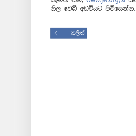
කැමති නම්,
www.jw.org/si
යන
නිල වෙබ් අඩවියට පිවිසෙන්න.
කලින්