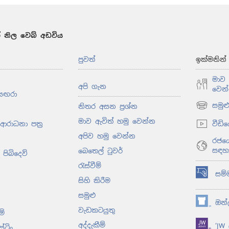
 නිල වෙබ් අඩවිය
පුවත්
ඉක්මනින
මාව 
අපි ගැන
වෙන
සඟරා
සමු
නිතර අසන ප්‍රශ්න
(opens
new
මාව ඇවිත් හමු වෙන්න
වීඩි
 ආරාධනා පත්‍ර
window)
අපිව හමු වෙන්න
රජයේ
සඳහ
බෙතෙල් ටුවර්
පිබිදෙව්
රැස්වීම්
සම්
(opens
සිහි කිරීම
new
සමුළු
window)
ඔන්ල
(opens
වැඩකටයුතු
ම්
new
අද්දැකීම්
‘JW ල
window)
ස්ටිං