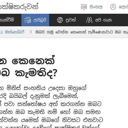
ක්ෂිකරුවන්
සිංහල
ලොග
භාෂාව
(o
තෝරන්න
ne
ැන්වීම්
ලයිබ්‍රරි
පුවත්
අපි ගැන
wi
12 ඔක්තෝබර්
ඔබව හමු වෙන්න කෙනෙක් පැමිණෙනවාට ඔබ කැ
්න කෙනෙක්
බ කැමතිද?
සහ මිනිස් සංහතිය උදෙසා ඔහුගේ
දි බයිබල් දැනුමක් ලැබීමෙන්,
යේ පවා සන්තෝෂය අත් කරගන්න ඔබට
ැනගන්න ඔබ කැමති නම් හෝ ඔබ සමඟ
වත්වන්න යමෙක් ඔබගේ නිවසට එනවාට