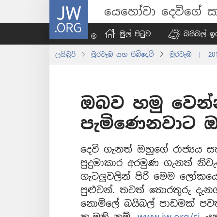
JW.ORG
යෙහෝවා දෙවිගේ සා
මුල් පිටුව
බයිබල් ඉග
ලයිබ්‍රරි
මුරටැඹ සහ පිබිදෙව්
මුරටැඹ | 20
ඔබව හමු වෙන
පැමිණෙනවාට ඔ
දෙවි ගැනත් ඔහුගේ රාජ්‍යය 
පුදුමාකාර අරමුණ ගැනත් නිවැර
ගැටලුවලින් පිරි මෙම ලෝක
පුළුවන්. තවත් තොරතුරු ද
නොමිලේ බයිබල් පාඩමක් ප