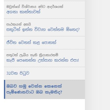
ඔවුන්ගේ විශ්වාසය අපිට ආදර්ශයක්
අගනා කාන්තාවක්
පාඨකයන් අසයි
සතුටින් ඉන්න විවාහ වෙන්නම ඕනෙද?
ජීවිත වෙනස් කළ පොතක්
සතුටක් ලැබිය හැකි ක්‍රියාකාරකම්
කැපී පෙනෙන්න උත්සාහ කරන්න එපා!
32වන පිටුව
ඔබව හමු වෙන්න කෙනෙක්
පැමිණෙනවාට ඔබ කැමතිද?