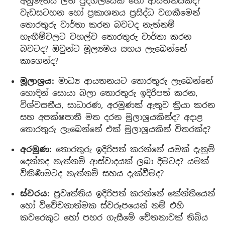
අනුමැතිය ලත් පුද්ගලයෙක් හෝ ආයතනයක්ද?
වැඩසටහන හෝ ප්‍රකාශනය ප්‍රසිද්ධ වගකීමෙන්
තොරතුරු වාර්තා කරන බවටද නැත්නම්
හැඟීම්වලට වහල්ව තොරතුරු වාර්තා කරන
බවටද? ඔවුන්ට මූල්‍යමය සහය ලැබෙන්නේ
කාගෙන්ද?
මූලාශ්‍රය:
මාධ්‍ය ආයතනයට තොරතුරු ලැබෙන්නේ
හොඳින් සොයා බලා තොරතුරු ඉදිරිපත් කරන,
විශ්වසනීය, සාධාරණ, අරමුණක් ඇතුව ක්‍රියා කරන
සහ අපක්ෂපාතී මත දරන මූලාශ්‍රයකින්ද? අදාළ
තොරතුරු ලැබෙන්නේ එක් මූලාශ්‍රයකින් විතරක්ද?
අරමුණ:
තොරතුරු ඉදිරිපත් කරන්නේ යමක් දැනුම්
දෙන්නද නැත්නම් ආස්වාදයක් ලබා දීමටද? යමක්
විකිණීමටද නැත්නම් සහය දැක්වීමද?
ස්වරය:
ප්‍රවෘත්තිය ඉදිරිපත් කරන්නේ කේන්තියෙන්
හෝ විවේචනාත්මක ස්වරූපයෙන් නම් එහි
කවරෙකුට හෝ පහර ගැසීමේ චේතනාවක් තිබිය