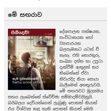
මේ සඟරාව
දේශපාලන පක්ෂයක,
සංවිධානයක හෝ
ව්‍යාපාරයක
බලපෑමකට යටත් වී
නැහැ. එහි තොරතුරු,
සංඛ්‍යා දත්ත හා උපුටා
දැක්වීම් ඇතුළත් කර
තිබෙන්නේ ඒවා
නිවැරදිද කියා සොයා
බැලීමෙන් අනතුරුවයි.
මේ සඟරාවට මූල්‍යමය
සහය ලැබෙන්නේ ස්වේච්ඡා සම්මාදම්වලිනුයි.
බයිබලය දෙවියන්ගෙන් ලැබුණු පොතක් කියාත්
එය විශ්වාස කළ හැකි පොතක් කියාත් මෙහි