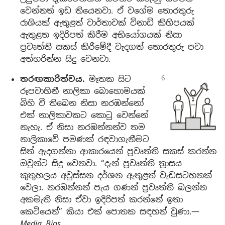
වෙන්නත් ඉඩ තියෙනවා. ඒ වගේම තොරතුරු
රාශියක් ඇතුළත් වාර්තාවක් විනාඩි කිහිපයක්
ඇතුළත ඉදිරිපත් කිරීම අභියෝගයක් නිසා
ප්‍රවෘත්ති සකස් කිරීමේදී වැදගත් තොරතුරු පවා
අත්හරින්න සිදු වෙනවා.
තරඟකාරිත්වය.
මෑතක සිට
රූපවාහිනී නාලිකා බොහොමයක්
බිහි වී තිබෙන නිසා නරඹන්නෝ
එක් නාලිකාවකට කොටු වෙන්නේ
නැහැ. ඒ නිසා නරඹන්නන්ව තම
නාලිකාවේ පමණක් රඳවාගැනීමට
සිත් ඇදගන්නා ආකාරයෙන් ප්‍රවෘත්ති සකස් කරන්න
ඔවුන්ට සිදු වෙනවා. “දැන් ප්‍රවෘත්ති ත්‍රාසය
කුතුහලය අවුස්සන දර්ශන ඇතුළත් වැඩසටහනක්
වෙලා. නරඹන්නන් පැය ගණන් ප්‍රවෘත්ති බලන්න
අකමැති නිසා ඒවා ඉදිරිපත් කරන්නේ ඉතා
කෙටියෙන්” කියා එක් පොතක සඳහන් වුණා.—
Media Bias.