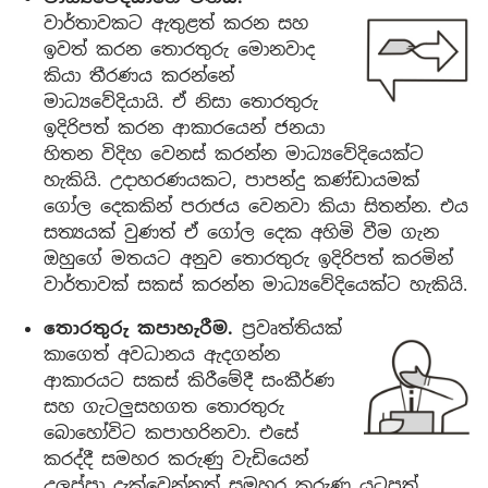
වාර්තාවකට ඇතුළත් කරන සහ
ඉවත් කරන තොරතුරු මොනවාද
කියා තීරණය කරන්නේ
මාධ්‍යවේදියායි. ඒ නිසා තොරතුරු
ඉදිරිපත් කරන ආකාරයෙන් ජනයා
හිතන විදිහ වෙනස් කරන්න මාධ්‍යවේදියෙක්ට
හැකියි. උදාහරණයකට, පාපන්දු කණ්ඩායමක්
ගෝල දෙකකින් පරාජය වෙනවා කියා සිතන්න. එය
සත්‍යයක් වුණත් ඒ ගෝල දෙක අහිමි වීම ගැන
ඔහුගේ මතයට අනුව තොරතුරු ඉදිරිපත් කරමින්
වාර්තාවක් සකස් කරන්න මාධ්‍යවේදියෙක්ට හැකියි.
තොරතුරු කපාහැරීම.
ප්‍රවෘත්තියක්
කාගෙත් අවධානය ඇදගන්න
ආකාරයට සකස් කිරීමේදී සංකීර්ණ
සහ ගැටලුසහගත තොරතුරු
බොහෝවිට කපාහරිනවා. එසේ
කරද්දී සමහර කරුණු වැඩියෙන්
උලුප්පා දැක්වෙන්නත් සමහර කරුණු යටපත්