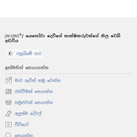
හැම
ප්‍රවෘත්තියක්ම
විශ්වාස
කරන්න
පුළුවන්ද?
®
JW.ORG
/ යෙහෝවා දෙවිගේ සාක්ෂිකරුවන්ගේ නිල වෙබ්
අඩවිය
පසුබිමේ පාට
ඉක්මනින් සොයාගන්න
මාව ඇවිත් හමු වෙන්න
රැස්වීමක් සොයන්න
(opens
new
සමුළුවක් සොයන්න
(opens
window)
new
අලුත්ම දේවල්
window)
වීඩියෝ
සොයන්න