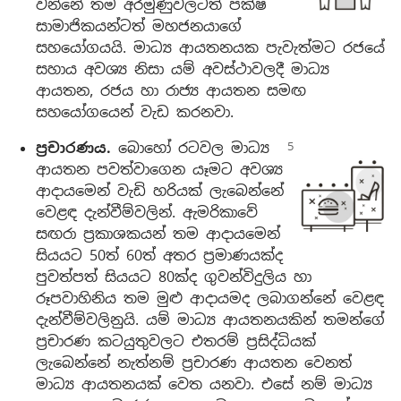
වන්නේ තම අරමුණුවලටත් පක්ෂ
සාමාජිකයන්ටත් මහජනයාගේ
සහයෝගයයි. මාධ්‍ය ආයතනයක පැවැත්මට රජයේ
සහාය අවශ්‍ය නිසා යම් අවස්ථාවලදී මාධ්‍ය
ආයතන, රජය හා රාජ්‍ය ආයතන සමඟ
සහයෝගයෙන් වැඩ කරනවා.
ප්‍රචාරණය.
බොහෝ රටවල මාධ්‍ය
ආයතන පවත්වාගෙන යෑමට අවශ්‍ය
ආදායමෙන් වැඩි හරියක් ලැබෙන්නේ
වෙළඳ දැන්වීම්වලින්. ඇමරිකාවේ
සඟරා ප්‍රකාශකයන් තම ආදායමෙන්
සියයට 50ත් 60ත් අතර ප්‍රමාණයක්ද
පුවත්පත් සියයට 80ක්ද ගුවන්විදුලිය හා
රූපවාහිනිය තම මුළු ආදායමද ලබාගන්නේ වෙළඳ
දැන්වීම්වලිනුයි. යම් මාධ්‍ය ආයතනයකින් තමන්ගේ
ප්‍රචාරණ කටයුතුවලට එතරම් ප්‍රසිද්ධියක්
ලැබෙන්නේ නැත්නම් ප්‍රචාරණ ආයතන වෙනත්
මාධ්‍ය ආයතනයක් වෙත යනවා. එසේ නම් මාධ්‍ය