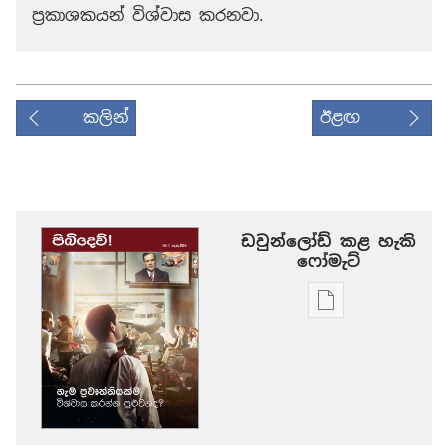
ප්‍රකාශකයන් විශ්වාස කරනවා.
කලින්
ඊළඟ
ඩවුන්ලෝඩ් කළ හැකි
‍‍ෆෝමැට්
ප්‍රකාශන
ඩවුන්ලෝඩ්
කරගන්න
පුළුවන්
ක්‍රම
පිබිදෙව්!