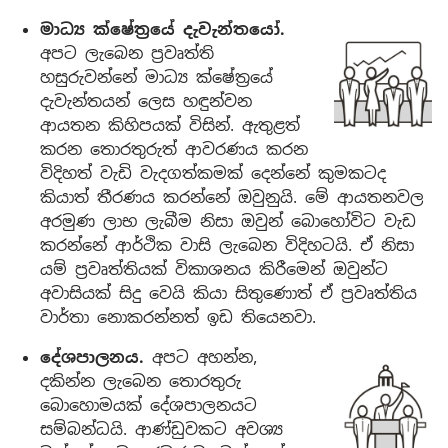
මාධ්‍ය ක්ෂේත්‍රයේ දැවැන්තයෝ.
අපට ලැබෙන ප්‍රවෘත්ති
හසුරුවන්නේ මාධ්‍ය ක්ෂේත්‍රයේ
දැවැන්තයන් ලෙස හඳුන්වන
ආයතන කිහිපයක් විසින්. ඇතුළත්
කරන තොරතුරුත් ආවරණය කරන
විදිහත් වැඩි වැදගත්කමක් දෙන්නේ කුමකටද
කියාත් තීරණය කරන්නේ ඔවුනුයි. මේ ආයතනවල
අරමුණ ලාභ ලැබීම නිසා ඔවුන් බොහෝවිට වැඩ
කරන්නේ ආර්ථික වාසි ලැබෙන විදිහටයි. ඒ නිසා
යම් ප්‍රවෘත්තියක් විකාශනය කිරීමෙන් ඔවුන්ට
අවාසියක් සිදු වෙයි කියා සිතුණොත් ඒ ප්‍රවෘත්තිය
වාර්තා නොකරන්නත් ඉඩ තියෙනවා.
දේශපාලනය.
අපට අහන්න,
දකින්න ලැබෙන තොරතුරු
බොහොමයක් දේශපාලනයට
සම්බන්ධයි. ආණ්ඩුවකට අවශ්‍ය