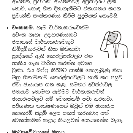
ආයතන, ප්‍රචාරණ ආයතනවල අප්‍රසාදයට ලක්
නොවී, හොඳ හිත දිනාගැනීමට විකාශනය කරන
ප්‍රවෘත්ති සංස්කරණය කිරීම පුදුමයක් නෙවෙයි.
වංකකම.
හැම වාර්තාකරුවෙක්ම
අවංක නැහැ. උදාහරණයකට
ජපානයේ වාර්තාකරුවෙකුට
කිමිදුම්කරුවන් නිසා ඔකිනාවා
ප්‍රදේශයේ ඇති කොරල්පරවලට වන
හානිය ගැන වාර්තා කරන්න අවශ්‍ය
වුණා. එය ඔප්පු කිරීමට සාක්ෂි නොලැබුණු නිසා
ඔහු හිතාමතාම කොරල්පරවලට හානි කර පසුව
ඒවා ඡායාරූප ගත කළා. සමහර අවස්ථාවල
ජනයාව නොමඟ යැවීමට වාර්තාකරුවන්
ඡායාරූපවලට යම් වෙනස්කම් පවා කරනවා.
පරිගණක තාක්ෂණයෙන් ඔවුන් එම ඡායාරූප
කොතරම් සියුම් ලෙස සකස් කරනවාද යත්
වෙනස්කමක් කළාද කියලවත් සොයාගන්න බැහැ.
මාධ්‍යවේදියාගේ මතය.