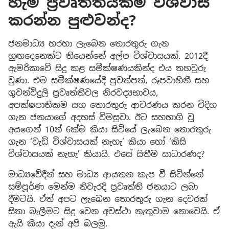
හැම ප්‍රවෘත්තියක්ම විශ්වාස
කරන්න පුළුවන්ද?
ජනමාධ්‍ය හරහා ලැබෙන තොරතුරු ගැන
හුඟදෙනෙක්ට තියෙන්නේ අල්ප විශ්වාසයක්. 2012දී
ඇමරිකාවේ සිදු කළ සමීක්ෂණයකින්ද එය තහවුරු
වුණා. එම සමීක්ෂණයේදී පුවත්පත්, රූපවාහිනී සහ
ගුවන්විදුලි ප්‍රවෘත්තිවල නිරවද්‍යභාවය,
අපක්ෂපාතිකම සහ තොරතුරු ආවරණය කරන විදිහ
ගැන ජනයාගේ අදහස් විමසුවා. ඊට සහභාගි වූ
අයගෙන් 10න් 6ක්ම කියා සිටියේ ලැබෙන තොරතුරු
ගැන ‘වැඩි විශ්වාසයක් නැහැ’ කියා හෝ ‘කිසි
විශ්වාසයක් නැහැ’ කියායි. එසේ සිතීම සාධාරණද?
මාධ්‍යවේදීන් සහ මාධ්‍ය ආයතන කැප වී සිටින්නේ
සම්පූර්ණ මෙන්ම නිවැරදි ප්‍රවෘත්ති ජනයාට ලබා
දීමටයි. ඒත් අපට ලැබෙන තොරතුරු ගැන දෙවරක්
සිතා බැලීමට සිදු වෙන අවස්ථා නැතුවාම නොවෙයි. ඒ
ඇයි කියා දැන් අපි බලමු.