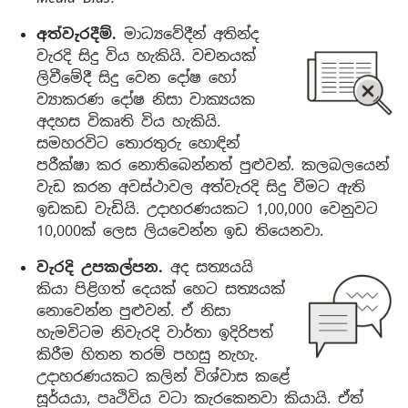
අත්වැරදීම්.
මාධ්‍යවේදීන් අතින්ද
වැරදි සිදු විය හැකියි. වචනයක්
ලිවීමේදී සිදු වෙන දෝෂ හෝ
ව්‍යාකරණ දෝෂ නිසා වාක්‍යයක
අදහස විකෘති විය හැකියි.
සමහරවිට තොරතුරු හොඳින්
පරීක්ෂා කර නොතිබෙන්නත් පුළුවන්. කලබලයෙන්
වැඩ කරන අවස්ථාවල අත්වැරදි සිදු වීමට ඇති
ඉඩකඩ වැඩියි. උදාහරණයකට 1,00,000 වෙනුවට
10,000ක් ලෙස ලියවෙන්න ඉඩ තියෙනවා.
වැරදි උපකල්පන.
අද සත්‍යයයි
කියා පිළිගත් දෙයක් හෙට සත්‍යයක්
නොවෙන්න පුළුවන්. ඒ නිසා
හැමවිටම නිවැරදි වාර්තා ඉදිරිපත්
කිරීම හිතන තරම් පහසු නැහැ.
උදාහරණයකට කලින් විශ්වාස කළේ
සූර්යයා, පෘථිවිය වටා කැරකෙනවා කියායි. ඒත්