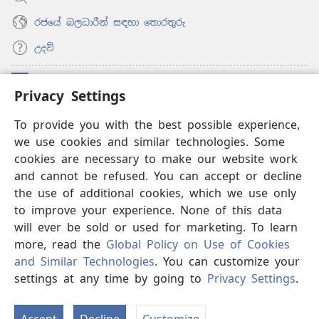
රජයේ බලධාරීන් සඳහා තොරතුරු
උදව්
සම්මාදම්
(opens
Privacy Settings
new
window)
ඔන්ලයින් ලයිබ්‍රරි
To provide you with the best possible experience,
(opens
we use cookies and similar technologies. Some
new
®
JW Hub
window)
cookies are necessary to make our website work
(opens
and cannot be refused. You can accept or decline
new
®
‘JW ලයිබ්‍රරි’
window)
the use of additional cookies, which we use only
to improve your experience. None of this data
will ever be sold or used for marketing. To learn
more, read the
Global Policy on Use of Cookies
Copyright
© 2026 Watch Tower Bible and Tract Society of Pennsylvania.
and Similar Technologies
. You can customize your
භාවිත කිරීමේ නීති
|
පෞද්ගලික තොරතුරු රැකීම
|
PRIVACY
settings at any time by going to
Privacy Settings
.
S
SETTINGS
Ta