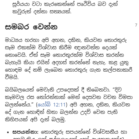
සූර්යයා වටා කැරකෙන්නේ පෘථිවිය බව දැන්
කවුරුත් දන්නා සත්‍යයක්.
සමබර වෙන්න
මාධ්‍යය හරහා අපි අහන, දකින, කියවන තොරතුරු
සෑම එකක්ම විශ්වාස කිරීම ඥානවන්ත දෙයක්
නොවෙයි. ඒත් සෑම තොරතුරක්ම විශ්වාස කරන්න
බැහැයි කියා එයින් අදහස් කරන්නේ නැහැ. කළ යුතු
හොඳම දේ නම් ලැබෙන තොරතුරු ගැන කල්පනාකාරී
වීමයි.
බයිබලයෙත් මෙවැනි උපදෙසක් දී තිබෙනවා. “දිව
කෑමවල රස තෝරන්නාක් මෙන් දෙසවන වචන විමසා
බලන්නේය.” (
යෝබ් 12:11
) අපි අහන, දකින, කියවන
දේ ගැන හොඳින් හිතා බලන්න උදව් වෙන පැති
කිහිපයක් අපි දැන් බලමු.
සපයන්නා:
තොරතුරු සපයන්නේ විශ්වසනීය හා