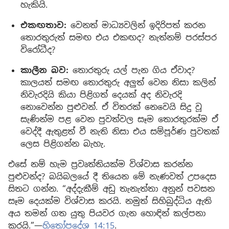
හැකියි.
එකඟතාව:
වෙනත් මාධ්‍යවලින් ඉදිරිපත් කරන
තොරතුරුත් සමඟ එය එකඟද? නැත්නම් පරස්පර
විරෝධීද?
කාලීන බව:
තොරතුරු යල් පැන ගිය ඒවාද?
කාලයත් සමඟ තොරතුරු අලුත් වෙන නිසා කලින්
නිවැරදියි කියා පිළිගත් දෙයක් අද නිවැරදි
නොවෙන්න පුළුවන්. ඒ විතරක් නෙවෙයි සිදු වූ
සැණින්ම පළ වෙන පුවත්වල සෑම තොරතුරක්ම ඒ
වෙද්දී ඇතුළත් වී නැති නිසා එය සම්පූර්ණ පුවතක්
ලෙස පිළිගන්න බැහැ.
එසේ නම් හැම ප්‍රවෘත්තියක්ම විශ්වාස කරන්න
පුළුවන්ද? බයිබලයේ දී තියෙන මේ නැණවත් උපදෙස
සිතට ගන්න. “අද්දැකීම් අඩු තැනැත්තා අනුන් පවසන
සෑම දෙයක්ම විශ්වාස කරයි. නමුත් සිහිබුද්ධිය ඇති
අය තමන් ගත යුතු පියවර ගැන හොඳින් කල්පනා
කරයි.”—
හිතෝපදේශ 14:15
.