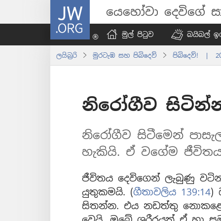
JW.ORG
යෙහෝවා දෙවිගේ සා
මුල් පිටුව
බයිබල් ඉග
ලයිබ්‍රරි
මුරටැඹ සහ පිබිදෙව්
පිබිදෙව්! | 
නිරෝගීව සිටින්
නිරෝගීව සිටීමෙන් පාස
හැකියි. ඒ වගේම ජීවිතය
ජීවිතය දෙවිගෙන් ලැබුණු වට
යුතුකමයි. (
ගීතාවලිය 139:14
)
සිතන්න. එය නඩත්තු නොකළො
වෙයි. ඔබේ ශරීරයත් ඒ හා ස