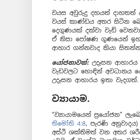
වයස අවුරුදු දහයත් දාහතත්
වයස් කාණ්ඩය අතර සිටින බො
දෙගුණයක් දක්වා වැඩි වෙනවා.
ඒ නිසා පෝෂණ ගුණයෙන් ඉහළ 
ආහාර ගන්නවාද කියා සිතන්න
යෝජනාවක්:
උදෑසන ආහාරය 
වැඩවලට හොඳින් අවධානය ද
උදෑසන ආහාරය ඉතා වැදගත්.
ව්‍යායාම.
“ව්‍යායාමයෙන් ප්‍රයෝජන” ල
තිමෝති 4:8
, පැරණි අනුවාදය)
අස්ථි ශක්තිමත් වන අතර ශ