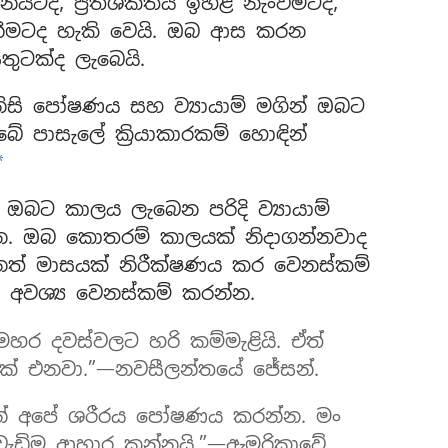
යටද, ප්‍රතිශක්තිය ඉහළ නැංවීමටද,
ීමටද හැකි වෙයි. ඔබ ආස කරන
තුටක්ද ලැබෙයි.
, නිසි පෝෂණය සහ ව්‍යායාම් මගින් ඔබට
බේ පාසැලේ ක්‍රියාකාරකම් හොඳින්
*
.
ඔබට කාලය ලැබෙන පරිදි ව්‍යායාම්
න්න. ඔබ කොතරම් කාලයක් නිදාගන්නවාද
නත් මාසයක් නිරීක්ෂණය කර වෙනස්කම්
් අවශ්‍ය වෙනස්කම් කරන්න.
සමහර දවස්වලට හරි කම්මැළියි. ඒත්
ක් එනවා.”—නවසීලන්තයේ ජේසන්.
්නේ අපේ ශරීරය පෝෂණය කරන්න. මං
ැඩිම ආහාර කන්නයි.”—ඇමරිකාවේ