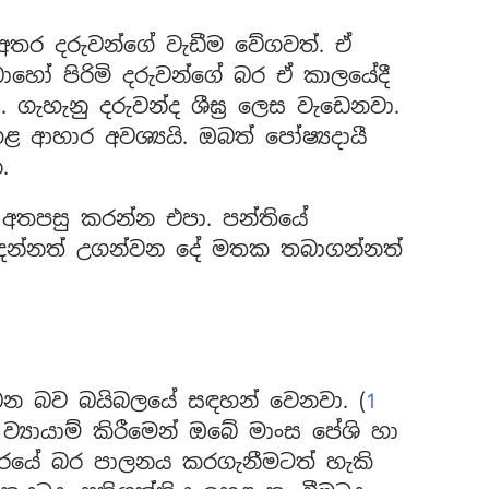
 අතර දරුවන්ගේ වැඩීම වේගවත්. ඒ
හෝ පිරිමි දරුවන්ගේ බර ඒ කාලයේදී
 ගැහැනු දරුවන්ද ශීඝ්‍ර ලෙස වැඩෙනවා.
ආහාර අවශ්‍යයි. ඔබත් පෝෂ්‍යදායී
.
අතපසු කරන්න එපා. පන්තියේ
ෙන්නත් උගන්වන දේ මතක තබාගන්නත්
ැබෙන බව බයිබලයේ සඳහන් වෙනවා. (
1
 ව්‍යායාම් කිරීමෙන් ඔබේ මාංස පේශි හා
රීරයේ බර පාලනය කරගැනීමටත් හැකි