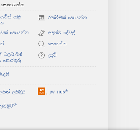
් සොයාගන්න
ඇවිත් හමු
රැස්වීමක් සොයන්න
(opens
්න
new
window)
ළුවක් සොයන්න
අලුත්ම දේවල්
යෝ
සොයන්න
 බලධාරීන්
උදව්
ා තොරතුරු
මාදම්
®
යින් ලයිබ්‍රරි
JW Hub
(opens
new
®
යිබ්‍රරි’
window)