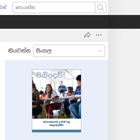
ින්
pens
සොයන්න
w
ndow)
කියවන්න