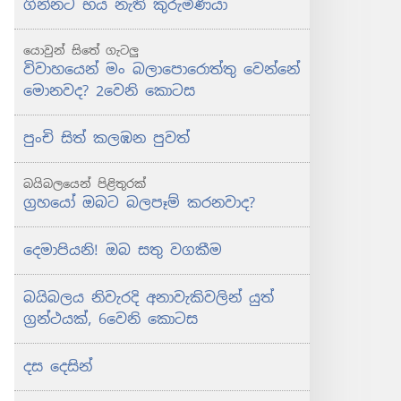
ගින්නට භය නැති කුරුමිණියා
යොවුන් සිතේ ගැටලු
විවාහයෙන් මං බලාපොරොත්තු වෙන්නේ
මොනවද? 2වෙනි කොටස
පුංචි සිත් කලඹන පුවත්
බයිබලයෙන් පිළිතුරක්
ග්‍රහයෝ ඔබට බලපෑම් කරනවාද?
දෙමාපියනි! ඔබ සතු වගකීම
බයිබලය නිවැරදි අනාවැකිවලින් යුත්
ග්‍රන්ථයක්, 6වෙනි කොටස
දස දෙසින්