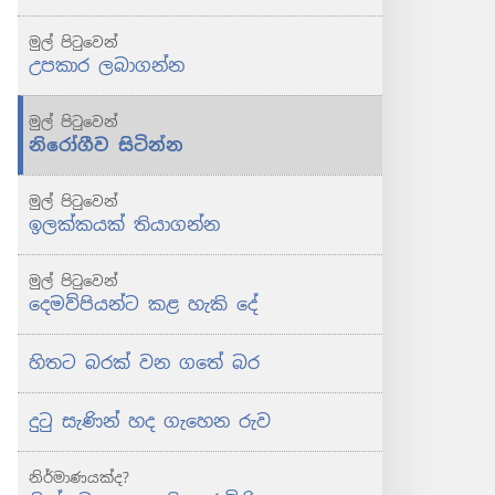
මුල් පිටුවෙන්
උපකාර ලබාගන්න
මුල් පිටුවෙන්
නිරෝගීව සිටින්න
මුල් පිටුවෙන්
ඉලක්කයක් තියාගන්න
මුල් පිටුවෙන්
දෙමව්පියන්ට කළ හැකි දේ
හිතට බරක් වන ගතේ බර
දුටු සැණින් හද ගැහෙන රුව
නිර්මාණයක්ද?