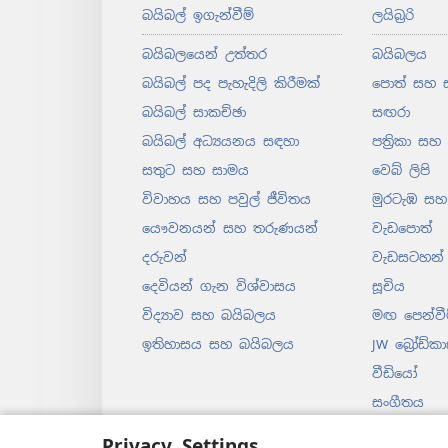
බයිබල් ඉගැන්වීම්
ලයිබ්‍රරි
බයිබලයෙන් උත්තර
බයිබලය
බයිබල් පද පැහැදිලි කිරීමක්
පොත් සහ 
බයිබල් සාකච්ඡා
සඟරා
බයිබල් අධ්‍යයනය සඳහා
පත්‍රිකා සහ
සතුට සහ සාමය
වෙබ් ලිපි
විවාහය සහ පවුල් ජීවිතය
මුරටැඹ සහ 
යෞවනයන් සහ තරුණයන්
වැඩපොත්
දරුවන්
වැඩසටහන්
දෙවියන් ගැන විශ්වාසය
සූචිය
විද්‍යාව සහ බයිබලය
මඟ පෙන්වී
ඉතිහාසය සහ බයිබලය
JW බ්‍රෝඩ්කා
වීඩියෝ
සංගීතය
පටිගත කරන
Privacy Settings