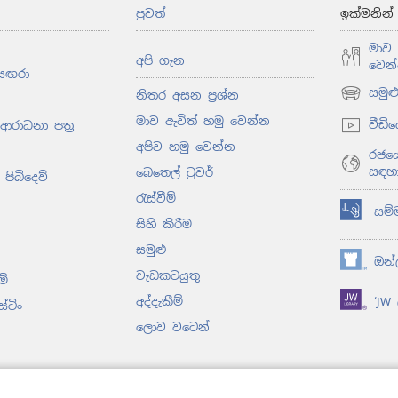
පුවත්
ඉක්මනින
මාව 
අපි ගැන
වෙන
සඟරා
සමු
නිතර අසන ප්‍රශ්න
(opens
new
මාව ඇවිත් හමු වෙන්න
වීඩි
 ආරාධනා පත්‍ර
window)
අපිව හමු වෙන්න
රජයේ
සඳහ
බෙතෙල් ටුවර්
පිබිදෙව්
රැස්වීම්
සම්
(opens
සිහි කිරීම
new
සමුළු
window)
ඔන්ල
(opens
වැඩකටයුතු
ම්
new
අද්දැකීම්
‘JW ල
window)
ස්ටිං
ලොව වටෙන්
 ලද නාට්‍ය