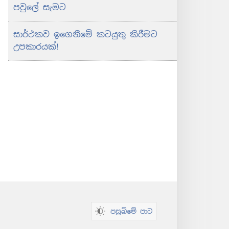
පවුලේ සැමට
සාර්ථකව ඉගෙනීමේ කටයුතු කිරීමට
උපකාරයක්!
පසුබිමේ පාට