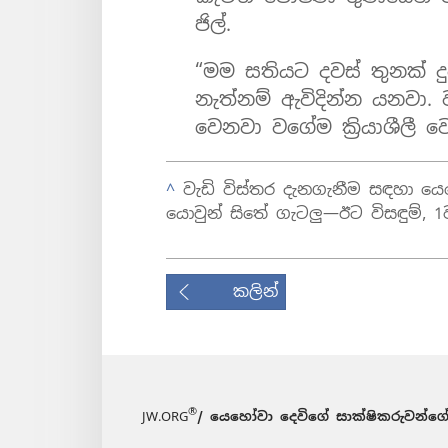
ජිල්.
“මම සතියට දවස් තුනක් දු
නැත්නම් ඇවිදින්න යනවා. ව
වෙනවා වගේම ක්‍රියාශීලී වෙන
^
වැඩි විස්තර දැනගැනීම සඳහා යෙහෝ
යොවුන් සිතේ ගැටලු—ඊට විසඳුම්,
කලින්
®
JW.ORG
/ යෙහෝවා දෙවිගේ සාක්ෂිකරුවන්ගේ