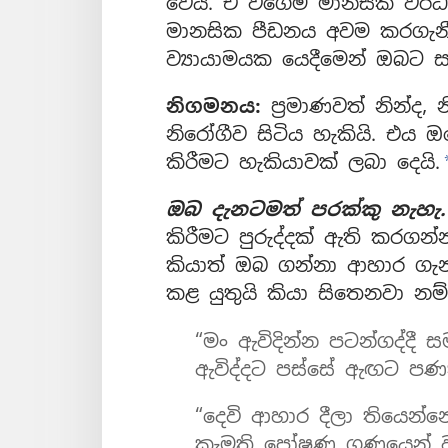
වෙයි. ඒ වගේම මානසික වර්ධන
මානසික පීඩනය අවම කරගැන
ව්‍යායාමයක යෙදීමෙන් ඔබට ස
නිගමනය:
ප්‍රමාණවත් නින්ද
නිරෝගීව සිටිය හැකියි. එය ඔ
කිරීමට හැකියාවක් ලබා දෙයි.
ඔබ දැනටමත් පරක්කු නැහැ
කිරීමට පුරුද්දක් ඇති කරග
කියාත් ඔබ ගන්නා ආහාර ගැ
කළ යුතුයි කියා සිතෙනවා නම
“මං ඇවිදින්න පටන්ගද්දී 
ඇවිද්දට පස්සේ ඇඟට පණ
“දෙවි ආහාර දීලා තියෙන
කැමති පෝෂණ ගුණයෙන් ව