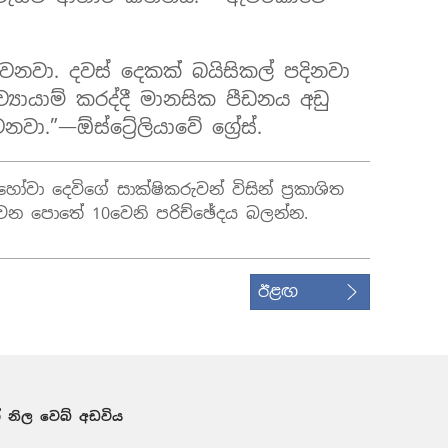
වනවා. දවස් දෙකක් බයිසිකල් පදිනවා
්‍යායාම් කරද්දී මානසික පීඩනය අඩු
වා.”—ඕස්ට්‍රේලියාවේ ග්‍රේස්.
වා දෙවිගේ සාක්ෂිකරුවන් විසින් ප්‍රකාශිත
 1වන පොතේ 10වෙනි පරිච්ඡේදය බලන්න.
ඊළඟ
 නිල වෙබ් අඩවිය