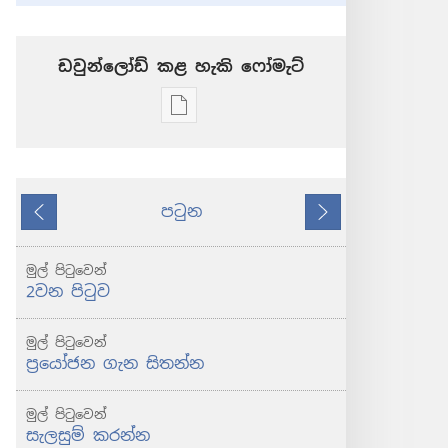
ඩවුන්ලෝඩ් කළ හැකි ‍‍ෆෝමැට්
ප්‍රකාශන
ඩවුන්ලෝඩ්
කරගන්න
පුළුවන්
පටුන
ක්‍රම
කලින්
ඊළඟ
පිබිදෙව්!
2012
මුල් පිටුවෙන්
ඔක්තෝබර්
2වන පිටුව
මුල් පිටුවෙන්
ප්‍රයෝජන ගැන සිතන්න
මුල් පිටුවෙන්
සැලසුම් කරන්න