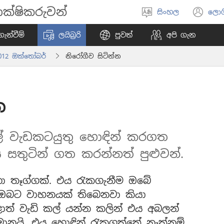
ක්ෂිකරුවන්
සිංහල
ලොග
භාෂාව
(o
තෝරන්න
ne
ැන්වීම්
ලයිබ්‍රරි
පුවත්
අපි ගැන
wi
2012 ඔක්තෝබර්
නිරෝගීව සිටින්න
න
ැල් වැඩකටයුතු හොඳින් කරගත
 සතුටින් ගත කරන්නත් පුළුවන්.
ිනා තෑග්ගක්. එය රැකගැනීම ඔබේ
 ඔබට වාහනයක් තිබෙනවා කියා
ත් වැඩි කල් යන්න කලින් එය අබලන්
මානයි. එය හොඳින් රැකගත්තේ නැත්නම්