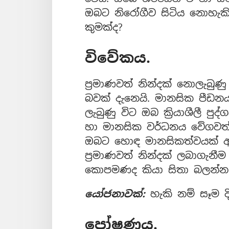
ඔබට නිරෝගීව සිටිය නොහැකි
කුමක්ද?
විවේකය.
ප්‍රමාණවත් නින්දක් නොලැබු
බවක් දැනෙයි. මානසික පීඩනයක
ලැබුණු විට ඔබ ක්‍රියාශීලී ප
හා මානසික වර්ධනය වේගවත් 
ඔබට හොඳ මානසිකත්වයක් ඇතුව
ප්‍රමාණවත් නින්දක් ලබාගැනීම
කොපමණද කියා සිතා බලන්න
යෝජනාවක්:
හැකි නම් සෑම 
පෝෂණය.