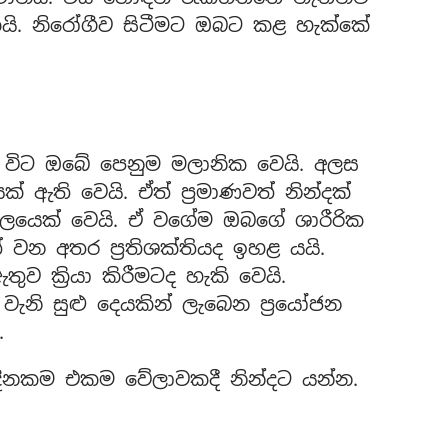
යි. නිරෝගීව සිටීමට ඔබට කළ හැක්කේ
ණු විට ඔබේ පෙනුම මලානික වෙයි. අලස
් ඇති වෙයි. ඒත් ප්‍රමාණවත් නින්දක්
ුද්ගලයෙක් වෙයි. ඒ වගේම ඔබගේ ශාරීරික
වන අතර ප්‍රතිශක්තියද ඉහළ යයි.
 ක්‍රියා කිරීමටද හැකි වෙයි.
 වැනි සුළු දෙයකින් ලැබෙන ප්‍රයෝජන
.
දිනකම එකම වේලාවකදී නින්දට යන්න.