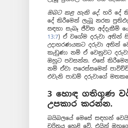
ඔබට කළ හැකි දේ.
හරි දේ ක
දේ කිරීමෙන් ලැබූ නරක ප්‍රත
සඳහා සැබෑ ජීවිත අද්දැකීම් 
13:7
) ඒ වගේම දරුවා අතින් ස
උදාහරණයකට දරුවා අතින් වෙ
කැඩුණා නම් ඒ වෙනුවට දරුව
ඔහුට පවසන්න. එසේ කිරීමෙන්
නම් ඒවා පරෙස්සමෙන් පාවිච්ච
එවැනි පාඩම් දරුවාගේ මතකය
3 හොඳ ගතිගුණ ව
උපකාර කරන්න.
බයිබලයේ මෙසේ සඳහන් වෙයි. 
චරිතය හෙළි වේ. එයින් ඔහු