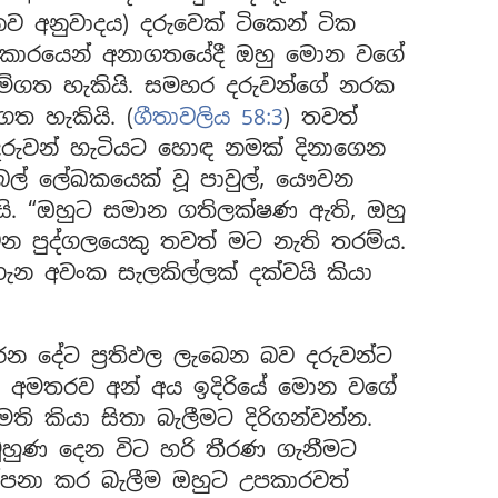
නව අනුවාදය) දරුවෙක් ටිකෙන් ටික
 ආකාරයෙන් අනාගතයේදී ඔහු මොන වගේ
රුම්ගත හැකියි. සමහර දරුවන්ගේ නරක
ත හැකියි. (
ගීතාවලිය 58:3
) තවත්
රුවන් හැටියට හොඳ නමක් දිනාගෙන
ල් ලේඛකයෙක් වූ පාවුල්, යෞවන
යි. “ඔහුට සමාන ගතිලක්ෂණ ඇති, ඔහු
න පුද්ගලයෙකු තවත් මට නැති තරම්ය.
න අවංක සැලකිල්ලක් දක්වයි කියා
න දේට ප්‍රතිඵල ලැබෙන බව දරුවන්ට
ඊට අමතරව අන් අය ඉදිරියේ මොන වගේ
ති කියා සිතා බැලීමට දිරිගන්වන්න.
ුහුණ දෙන විට හරි තීරණ ගැනීමට
්පනා කර බැලීම ඔහුට උපකාරවත්