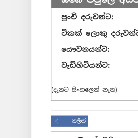
පුංචි දරුවන්ට:
ටිකක් ලොකු දරුවන්
යෞවනයන්ට:
වැඩිහිටියන්ට:
(දැනට සිංහලෙන් නැත)
කලින්