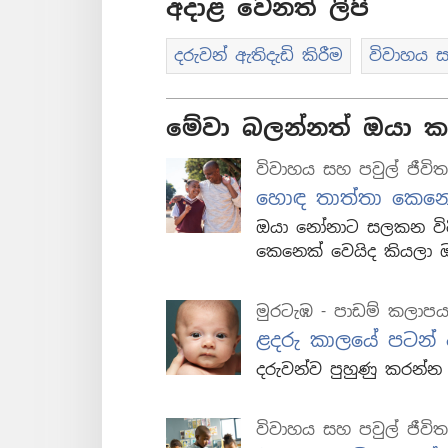
අදාළ වෙනත් ලිපි
දරුවන් ඇතිදැඩි කිරීම
විවාහය ස
මේවා බලන්නත් ඔයා කැ
විවාහය සහ පවුල් ජීවි
හොඳ තාත්තා කෙන
ඔයා නෝනාට සලකන විද
කෙනෙක් වෙයිද කියලා ඔ
මුරටැඹ - පාඩම් කලාප
ළදරු කාලයේ පටන් 
දරුවන්ව පුහුණු කරන
විවාහය සහ පවුල් ජීවි