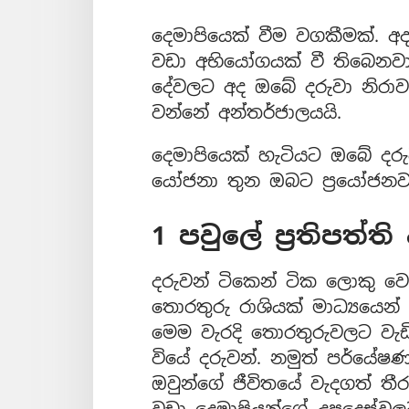
දෙමාපියෙක් වීම වගකීමක්. 
වඩා අභියෝගයක් වී තිබෙන
දේවලට අද ඔබේ දරුවා නිරා
වන්නේ අන්තර්ජාලයයි.
දෙමාපියෙක් හැටියට ඔබේ ද
යෝජනා තුන ඔබට ප්‍රයෝජනවත
1 පවුලේ ප්‍රතිපත්ත
දරුවන් ටිකෙන් ටික ලොකු වෙ
තොරතුරු රාශියක් මාධ්‍යයෙන්
මෙම වැරදි තොරතුරුවලට ව
වියේ දරුවන්. නමුත් පර්යේෂ
ඔවුන්ගේ ජීවිතයේ වැදගත් තී