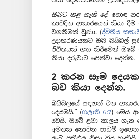
වඩා දෙමාපියන්ගේ උපදෙස්වල
ඔබට කළ හැකි දේ.
හොඳ නරක
කාවදින ආකාරයෙන් කියා දීම ප
වගකීමක් වුණා. (
ද්විතීය කතාව
උදාහරණයකට ඔබ බයිබල් ප්‍රත
ජීවිතයක් ගත කිරීමෙන් ඔබේ
කියා දරුවාට පෙන්වා දෙන්න.
2 කරන සෑම දෙයකට
බව කියා දෙන්න.
බයිබලයේ සඳහන් වන ආකාරය
දෙයමයි.” (
ගලාති 6:7
) මෙය අ
වෙයි. ඔබේ ළමා කාලය ගැන
අමතක නොවන පාඩම් ඉගෙනග
ලැබූ ප්‍රතිඵල නිසා විය හැකියි.