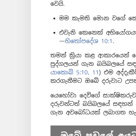
වෙයි.
මම කැමති මොන වගේ කෙ
එවැනි කෙනෙක් අභියෝගය
—
හිතෝපදේශ 10:1
.
තමන් ක්‍රියා කළ ආකාරයෙන
පුද්ගලයන් ගැන බයිබලයේ සඳ
යාකොබ් 5:10, 11
) එම අද්දැ
කරගැනීමට ඔබේ දරුවාට උප
යෙහෝවා දෙවිගේ සාක්ෂිකරුව
දරුවන්ටත් බයිබලයේ සඳහන් ප
ගැන අවබෝධයක් ලබාගත හැක
ඔබේ පවුලේ අය