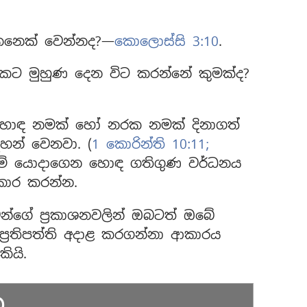
නෙක් වෙන්නද?—
කොලොස්සි 3:10
.
කට මුහුණ දෙන විට කරන්නේ කුමක්ද?
් හොඳ නමක් හෝ නරක නමක් දිනාගත්
හන් වෙනවා. (
1 කොරින්ති 10:11;
කීම් යොදාගෙන හොඳ ගතිගුණ වර්ධනය
කාර කරන්න.
න්ගේ ප්‍රකාශනවලින් ඔබටත් ඔබේ
්‍රතිපත්ති අදාළ කරගන්නා ආකාරය
ියි.
ට