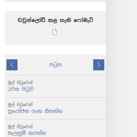
ඩවුන්ලෝඩ් කළ හැකි ‍‍ෆෝමැට්
ප්‍රකාශන
ඩවුන්ලෝඩ්
කරගන්න
පුළුවන්
පටුන
ක්‍රම
කලින්
ඊළඟ
පිබිදෙව්!
2012
මුල් පිටුවෙන්
ඔක්තෝබර්
2වන පිටුව
මුල් පිටුවෙන්
ප්‍රයෝජන ගැන සිතන්න
මුල් පිටුවෙන්
සැලසුම් කරන්න