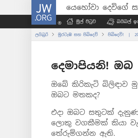
JW.ORG
යෙහෝවා දෙවිගේ සා
මුල් පිටුව
බයිබල් ඉග
ලයිබ්‍රරි
මුරටැඹ සහ පිබිදෙව්
පිබිදෙව්! | 
දෙමාපියනි! ඔබ
ඔබේ කිරිකැටි බිලිඳාව
ඔබට මතකද?
එදා ඔබට සතුටක් දැනුණ
ලොකු වගකීමක් කියා වැ
තේරුම්ගන්න ඇති.