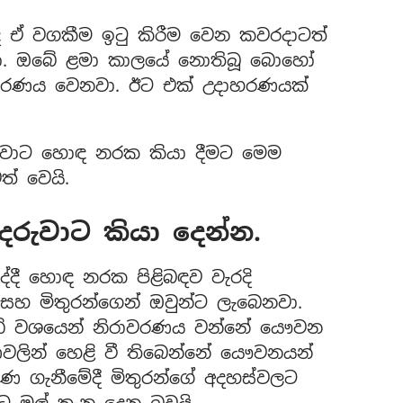
අද ඒ වගකීම ඉටු කිරීම වෙන කවරදාටත්
වා. ඔබේ ළමා කාලයේ නොතිබූ බොහෝ
වරණය වෙනවා. ඊට එක් උදාහරණයක්
රුවාට හොඳ නරක කියා දීමට මෙම
් වෙයි.
ි දරුවාට කියා දෙන්න.
ද්දී හොඳ නරක පිළිබඳව වැරදි
 සහ මිතුරන්ගෙන් ඔවුන්ට ලැබෙනවා.
ැඩි වශයෙන් නිරාවරණය වන්නේ යෞවන
ණවලින් හෙළි වී තිබෙන්නේ යෞවනයන්
රණ ගැනීමේදී මිතුරන්ගේ අදහස්වලට