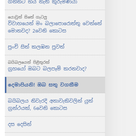
ගින්නට භය නැති කුරුමිණියා
යොවුන් සිතේ ගැටලු
විවාහයෙන් මං බලාපොරොත්තු වෙන්නේ
මොනවද? 2වෙනි කොටස
පුංචි සිත් කලඹන පුවත්
බයිබලයෙන් පිළිතුරක්
ග්‍රහයෝ ඔබට බලපෑම් කරනවාද?
දෙමාපියනි! ඔබ සතු වගකීම
බයිබලය නිවැරදි අනාවැකිවලින් යුත්
ග්‍රන්ථයක්, 6වෙනි කොටස
දස දෙසින්