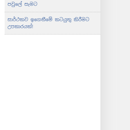
පවුලේ සැමට
සාර්ථකව ඉගෙනීමේ කටයුතු කිරීමට
උපකාරයක්!