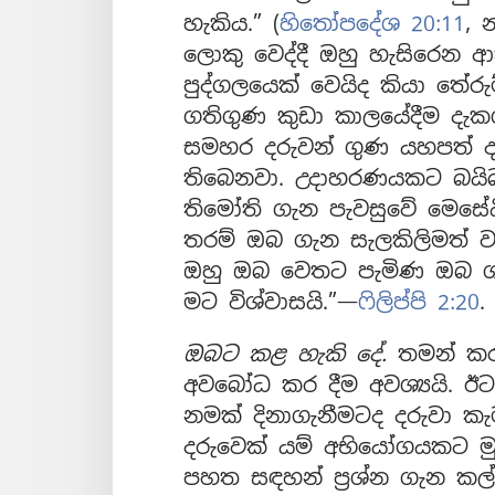
හැකිය.” (
හිතෝපදේශ 20:11
, 
ලොකු වෙද්දී ඔහු හැසිරෙන
පුද්ගලයෙක් වෙයිද කියා තේ
ගතිගුණ කුඩා කාලයේදීම දැකග
සමහර දරුවන් ගුණ යහපත් ද
තිබෙනවා. උදාහරණයකට බයිබ
තිමෝති ගැන පැවසුවේ මෙසේ
තරම් ඔබ ගැන සැලකිලිමත් ව
ඔහු ඔබ වෙතට පැමිණ ඔබ ගැ
මට විශ්වාසයි.”—
ෆිලිප්පි 2:20
.
ඔබට කළ හැකි දේ.
තමන් කර
අවබෝධ කර දීම අවශ්‍යයි. 
නමක් දිනාගැනීමටද දරුවා කැම
දරුවෙක් යම් අභියෝගයකට ම
පහත සඳහන් ප්‍රශ්න ගැන කල