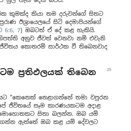
ට මුල් තැන දෙන බවයි.
 කුමක්ද කියා තම දරුවන්ගේ සිතට
ුරාණ ඊශ්‍රායෙලයේ සිටි දෙමාපියන්ගේ
 6:6, 7
) ඔබටත් ඒ දේ කළ හැකියි.
ිපත්ති අනුව ජීවත් වෙනවා නම් එවැනි
 ජීවිතය කොතරම් සාර්ථක වී තිබෙනවාද
ම ප්‍රතිඵලයක් තිබෙන
ට “කෙනෙක් නෙළාගන්නේ තමා වපුරන
පේ ජීවිතයේ සෑම කාරණයකටම අදාළ
 මොහොතකට සිතා බලන්න. ඔබ යම්
න්න ඇත්තේ ඔබ කළ යම් දේවලට