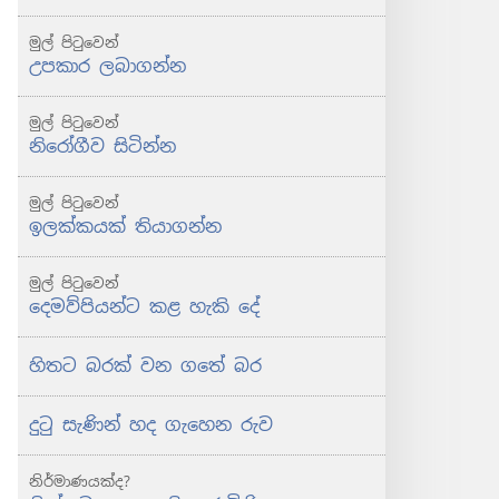
මුල් පිටුවෙන්
උපකාර ලබාගන්න
මුල් පිටුවෙන්
නිරෝගීව සිටින්න
මුල් පිටුවෙන්
ඉලක්කයක් තියාගන්න
මුල් පිටුවෙන්
දෙමව්පියන්ට කළ හැකි දේ
හිතට බරක් වන ගතේ බර
දුටු සැණින් හද ගැහෙන රුව
නිර්මාණයක්ද?