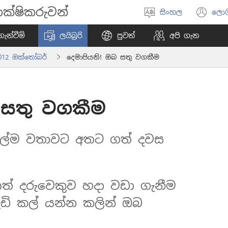
ක්ෂිකරුවන්
සිංහල
ලොග
භාෂාව
(o
තෝරන්න
ne
ැන්වීම්
ලයිබ්‍රරි
පුවත්
අපි ගැන
wi
2012 ඔක්තෝබර්
දෙමාපියනි! ඔබ සතු වගකීම
 සතු වගකීම
 මුල්ම වතාවට අතට ගත් දවස
ත් දරුවෙකුව හදා වඩා ගැනීම
ඩි කල් යන්න කලින් ඔබ