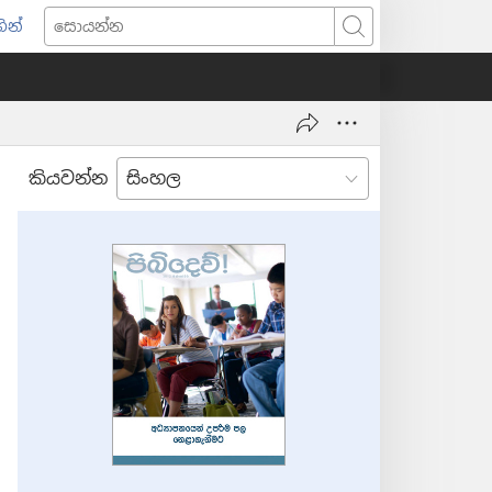
ින්
pens
සොයන්න
w
ndow)
කියවන්න