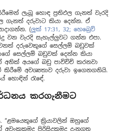
ිරීමෙන් ලැබූ හොඳ ප්‍රතිඵල ගැනත් වැරදි
ිඵල ගැනත් දරුවාට කියා දෙන්න. ඒ
යොදාගන්න. (
ලූක් 17:31, 32;
හෙබ්‍රෙව්
ිදු වන වැරදි සැහැල්ලුවට ගන්න එපා.
නත් දරුවෙකුගේ සෙල්ලම් බඩුවක්
ාගේ සෙල්ලම් බඩුවක් දෙන්න කියා
 අනික් අයගේ බඩු පාවිච්චි කරනවා
ි කිරීමේ අවශ්‍යතාව දරුවා ඉගෙනගනියි.
ේ හොඳින් රැඳේ.
ර්ධනය කරගැනීමට
“ළමයෙකුගේ ක්‍රියාවලින් ඔහුගේ
ගේ අවංකකමද පිරිසිදුකමද දැනගත