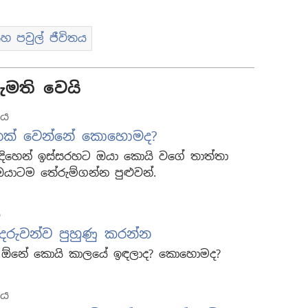
හ පවුල් ජීවිතය
මති වෙයි
තය
ෙක් වෙන්නේ කොහොමද?
ිහෙන් ඉස්සරහට ඔයා කොයි වගේ තාත්තා
යාටම තේරුම්ගන්න පුළුවන්.
ය
දරුවන්ව පුහුණු කරන්න
්න ඕනේ කොයි කාලයේ ඉඳලාද? කොහොමද?
තය