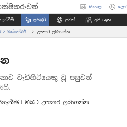
ක්ෂිකරුවන්
සිංහල
ලොග
භාෂාව
(o
තෝරන්න
ne
ැන්වීම්
ලයිබ්‍රරි
පුවත්
අපි ගැන
wi
2012 ඔක්තෝබර්
උපකාර ලබාගන්න
්න
ව වැඩිහිටියෙකු වූ පසුවත්
යි.
 කරගැනීමට ඔබට උපකාර ලබාගන්න