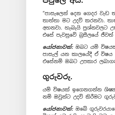
පවුලේ අය.
“පාසැලෙන් දෙන ගෙදර වැඩ 
තාත්තා මට උදව් කරනවා. තාත්
අහනවා. හැබැයි ප්‍රශ්නවලට 
එසේ පැවසුවේ බ්‍රසීලයේ ජීවත් ව
යෝජනාවක්:
ඔබට යම් විෂයක්
පාසැල් යන කාලයේදී ඒ විෂය
එසේනම් ඔබට උපකාර ලබාගන
ගුරුවරු.
යම් විෂයක් ඉගෙනගන්න ශිෂ්
නම් ඔවුන්ට උදව් කිරීමට ගුරු
යෝජනාවක්:
ඔබේ ගුරුවරයා