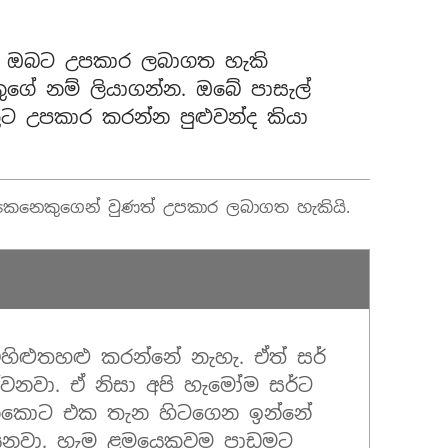
.
ඔබට උපකාර ලබාගත හැකි
ගේ නම් ලියාගන්න. ඔබේ පාසැල්
 උපකාර කරන්න පුළුවන්ද කියා
කෙනෙකුගෙන් වුණත් උපකාර ලබාගත හැකියි.
ිහිළුතහළු කරන්නේ නැහැ. ඒත් සර්
්වනවා. ඒ නිසා අපි හැමෝම සර්ට
වනකොට එක තැන හිටගෙන ඉන්නේ
නවා. හැම ළමයෙකුවම පාඩමට