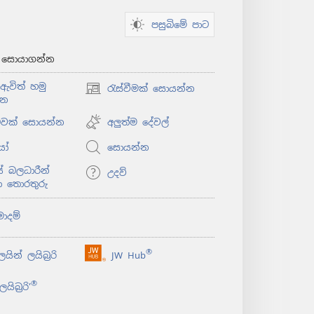
පසුබිමේ පාට
් සොයාගන්න
ඇවිත් හමු
රැස්වීමක් සොයන්න
(opens
්න
new
window)
ළුවක් සොයන්න
අලුත්ම දේවල්
යෝ
සොයන්න
 බලධාරීන්
උදව්
ා තොරතුරු
මාදම්
®
යින් ලයිබ්‍රරි
JW Hub
(opens
new
®
යිබ්‍රරි’
window)