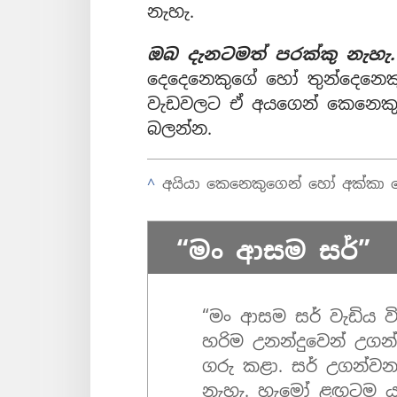
නැහැ.
ඔබ දැනටමත් පරක්කු නැහැ
දෙදෙනෙකුගේ හෝ තුන්දෙනෙකු
වැඩවලට ඒ අයගෙන් කෙනෙකුට
බලන්න.
^
අයියා කෙනෙකුගෙන් හෝ අක්කා 
“මං ආසම සර්”
“මං ආසම සර් වැඩිය ව
හරිම උනන්දුවෙන් උගන
ගරු කළා. සර් උගන්
නැහැ. හැමෝ ළඟටම ය