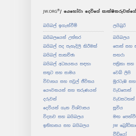
®
JW.ORG
/ යෙහෝවා දෙවිගේ සාක්ෂිකරුවන්ගේ
බයිබල් ඉගැන්වීම්
ලයිබ්‍රරි
බයිබලයෙන් උත්තර
බයිබලය
බයිබල් පද පැහැදිලි කිරීමක්
පොත් සහ 
බයිබල් සාකච්ඡා
සඟරා
බයිබල් අධ්‍යයනය සඳහා
පත්‍රිකා සහ
සතුට සහ සාමය
වෙබ් ලිපි
විවාහය සහ පවුල් ජීවිතය
මුරටැඹ සහ 
යෞවනයන් සහ තරුණයන්
වැඩපොත්
දරුවන්
වැඩසටහන්
දෙවියන් ගැන විශ්වාසය
සූචිය
විද්‍යාව සහ බයිබලය
මඟ පෙන්වී
ඉතිහාසය සහ බයිබලය
JW බ්‍රෝඩ්කා
වීඩියෝ