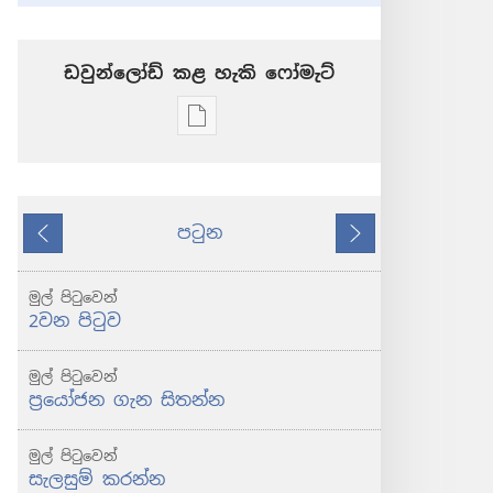
ඩවුන්ලෝඩ් කළ හැකි ‍‍ෆෝමැට්
ප්‍රකාශන
ඩවුන්ලෝඩ්
කරගන්න
පුළුවන්
පටුන
ක්‍රම
කලින්
ඊළඟ
පිබිදෙව්!
2012
මුල් පිටුවෙන්
ඔක්තෝබර්
2වන පිටුව
මුල් පිටුවෙන්
ප්‍රයෝජන ගැන සිතන්න
මුල් පිටුවෙන්
සැලසුම් කරන්න