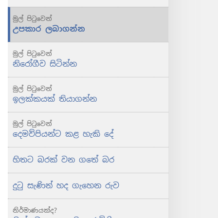
මුල් පිටුවෙන්
උපකාර ලබාගන්න
මුල් පිටුවෙන්
නිරෝගීව සිටින්න
මුල් පිටුවෙන්
ඉලක්කයක් තියාගන්න
මුල් පිටුවෙන්
දෙමව්පියන්ට කළ හැකි දේ
හිතට බරක් වන ගතේ බර
දුටු සැණින් හද ගැහෙන රුව
නිර්මාණයක්ද?