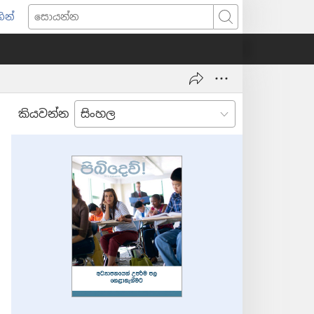
ින්
pens
සොයන්න
w
ndow)
කියවන්න