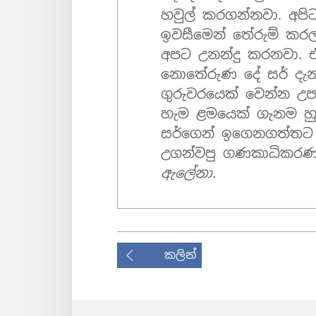
හවුල් කරගන්නවා. අප
ඉවසීමෙන් තේරුම් කරලා
අපට උනන්දු කරනවා. 
නොතේරුණ දේ සර් දැ
ගුරුවරයෙක් වෙන්න උපක
හැම ළමයෙක් ගැනම හුඟක
සර්ගෙන් ඉගෙනගත්තට
උගන්වපු ගණකාධිකරණ
ඇලේනා.
කලින්