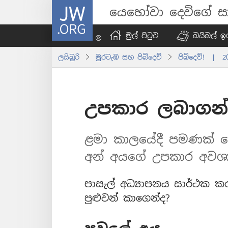
JW.ORG
යෙහෝවා දෙවිගේ සා
මුල් පිටුව
බයිබල් ඉග
ලයිබ්‍රරි
මුරටැඹ සහ පිබිදෙව්
පිබිදෙව්! | 
උපකාර ලබාගන
ළමා කාලයේදී පමණක් නො
අන් අයගේ උපකාර අවශ්‍ය
පාසැල් අධ්‍යාපනය සාර්ථක
පුළුවන් කාගෙන්ද?