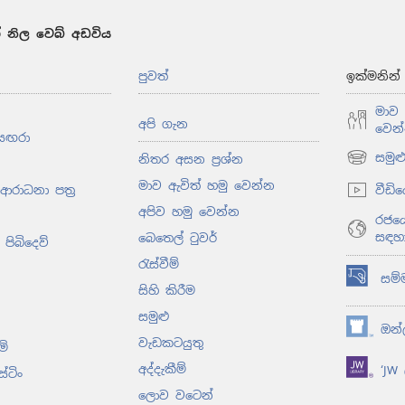
 නිල වෙබ් අඩවිය
පුවත්
ඉක්මනින
මාව 
අපි ගැන
වෙන
සඟරා
සමු
නිතර අසන ප්‍රශ්න
(opens
new
මාව ඇවිත් හමු වෙන්න
වීඩි
 ආරාධනා පත්‍ර
window)
අපිව හමු වෙන්න
රජයේ
සඳහ
බෙතෙල් ටුවර්
පිබිදෙව්
රැස්වීම්
සම්
(opens
සිහි කිරීම
new
සමුළු
window)
ඔන්ල
(opens
වැඩකටයුතු
ම්
new
අද්දැකීම්
‘JW ල
window)
ස්ටිං
ලොව වටෙන්