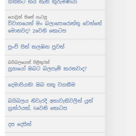
ගින්නට භය නැති කුරුමිණියා
යොවුන් සිතේ ගැටලු
විවාහයෙන් මං බලාපොරොත්තු වෙන්නේ
මොනවද? 2වෙනි කොටස
පුංචි සිත් කලඹන පුවත්
බයිබලයෙන් පිළිතුරක්
ග්‍රහයෝ ඔබට බලපෑම් කරනවාද?
දෙමාපියනි! ඔබ සතු වගකීම
බයිබලය නිවැරදි අනාවැකිවලින් යුත්
ග්‍රන්ථයක්, 6වෙනි කොටස
දස දෙසින්