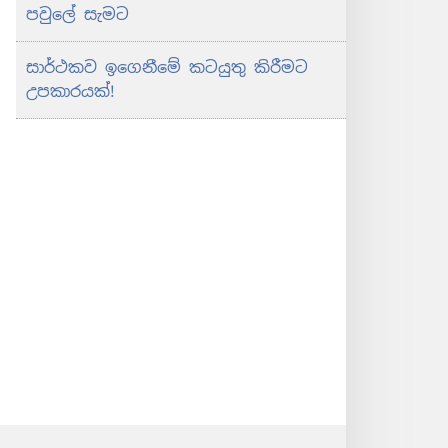
පවුලේ සැමට
සාර්ථකව ඉගෙනීමේ කටයුතු කිරීමට
උපකාරයක්!