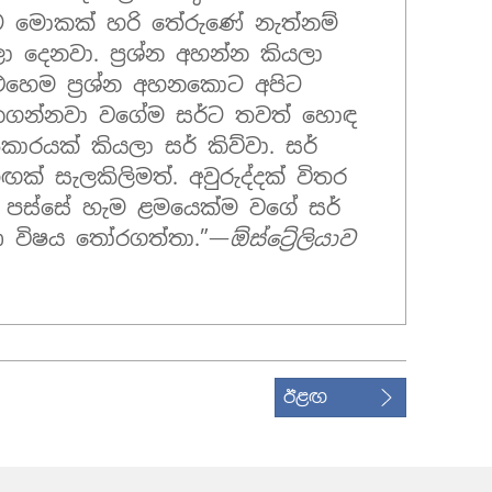
ිට මොකක් හරි තේරුණේ නැත්නම්
 දෙනවා. ප්‍රශ්න අහන්න කියලා
එහෙම ප්‍රශ්න අහනකොට අපිට
නගන්නවා වගේම සර්ට තවත් හොඳ
ාරයක් කියලා සර් කිව්වා. සර්
් සැලකිලිමත්. අවුරුද්දක් විතර
 පස්සේ හැම ළමයෙක්ම වගේ සර්
 විෂය තෝරගත්තා.”—
ඕස්ට්‍රේලියාව
ඊළඟ