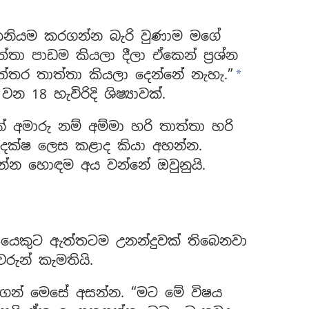
තනියම කරගන්න බැරි වුණාම මගේ
තා පාඩම කියලා දීලා ඒකෙන් ප්‍රශ්න
උත්තර තාත්තා කියලා දෙන්නේ නැහැ.”
*
න 18 හැවිරිදි ශිෂ්‍යාවක්.
 අමාරු නම් අම්මා හරි තාත්තා හරි
 දක්ෂ ලෙස කළාද කියා අහන්න.
්න හොඳම අය වන්නේ ඔවුනුයි.
‍යයෙකුට ඇත්තටම උනන්දුවක් තිබෙනවා
වරුන් කැමතියි.
ගෙන් මෙසේ අසන්න. “මට මේ විෂය