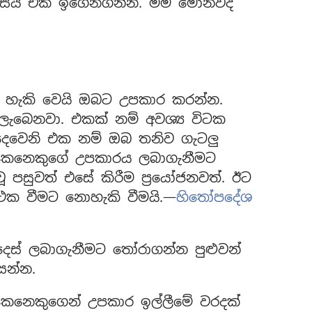
ම ආසයි ඒක ඉගෙනගන්න. මම මොනවද
ට හැකි වෙයි ඔබට උපකාර කරන්න.
ලැබෙනවා. එකක් නම් අවශ්‍ය විටක
 දෙවෙනි එක නම් ඔබ තනිව ගැටලු
කෙනෙකුගේ උපකාරය ලබාගැනීමට
වූ පසුවත් එසේ කිරීම ප්‍රයෝජනවත්. ඊට
්ථක වීමට නොහැකි වීමයි.—
හිතෝපදේශ
ස් ලබාගැනීමට තෝරාගන්න පුළුවන්
සන්න.
 කෙනෙකුගෙන් උපකාර ඉල්ලීමේ වරදක්