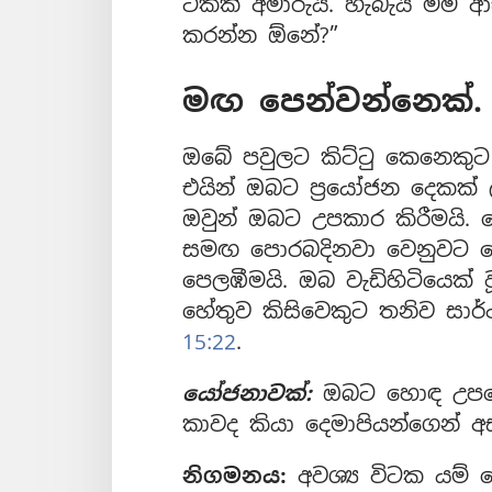
ටිකක් අමාරුයි. හැබැයි ම
කරන්න ඕනේ?”
මඟ පෙන්වන්නෙක්.
ඔබේ පවුලට කිට්ටු කෙනෙකු
එයින් ඔබට ප්‍රයෝජන දෙකක් 
ඔවුන් ඔබට උපකාර කිරීමයි.
සමඟ පොරබදිනවා වෙනුවට 
පෙලඹීමයි. ඔබ වැඩිහිටියෙක් 
හේතුව කිසිවෙකුට තනිව සාර
15:22
.
යෝජනාවක්:
ඔබට හොඳ උපදෙ
කාවද කියා දෙමාපියන්ගෙන් අ
නිගමනය:
අවශ්‍ය විටක යම්