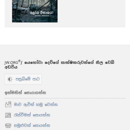
කරගන්න
පුළුවන්
ක්‍රම
පිබිදෙව්!
2012
සැප්තැම්බර්
®
JW.ORG
/ යෙහෝවා දෙවිගේ සාක්ෂිකරුවන්ගේ නිල වෙබ්
අඩවිය
පසුබිමේ පාට
ඉක්මනින් සොයාගන්න
මාව ඇවිත් හමු වෙන්න
රැස්වීමක් සොයන්න
(opens
new
සමුළුවක් සොයන්න
(opens
window)