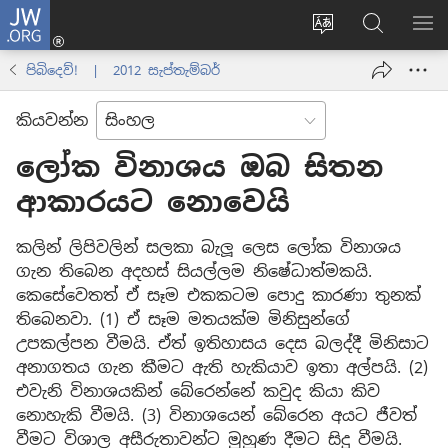
JW.ORG
ලොගින්
(opens
Change
JW.ORG
වි
new
site
වෙබ්
පෙ
පිබිදෙව්! | 2012 සැප්තැම්බර්
window)
language
අඩවියෙන
සොයන්න
කියවන්න
ලෝක විනාශය ඔබ සිතන
ආකාරයට නොවෙයි
කලින් ලිපිවලින් සලකා බැලූ ලෙස ලෝක විනාශය
ගැන තිබෙන අදහස් සියල්ලම නිෂේධාත්මකයි.
කෙසේවෙතත් ඒ සෑම එකකටම පොදු කාරණා තුනක්
තිබෙනවා. (1) ඒ සෑම මතයක්ම මිනිසුන්ගේ
උපකල්පන වීමයි. ඒත් ඉතිහාසය දෙස බලද්දී මිනිසාට
අනාගතය ගැන කීමට ඇති හැකියාව ඉතා අල්පයි. (2)
එවැනි විනාශයකින් බේරෙන්නේ කවුද කියා කිව
නොහැකි වීමයි. (3) විනාශයෙන් බේරෙන අයට ජීවත්
වීමට විශාල අසීරුතාවන්ට මුහුණ දීමට සිදු වීමයි.