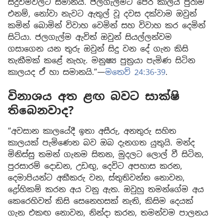
සිදුවීම්වලට සමානයි. ජලගැල්මට පෙර කාලය පුරාම
එනම්, නෝවා නැවට ඇතුල් වූ දවස දක්වාම ඔවුන්
කමින් බොමින් විවාහ වෙමින් සහ විවාහ කර දෙමින්
සිටියා. ජලගැල්ම ඇවිත් ඔවුන් සියල්ලන්වම
ගසාගෙන යන තුරු ඔවුන් සිදු වන දේ ගැන කිසි
තැකීමක් කළේ නැහැ. මනුෂ්‍ය පුත්‍රයා පැමිණ සිටින
කාලයද ඒ හා සමානයි.”—
මතෙව් 24:36-39
.
විනාශය අත ළඟ බවට සාක්ෂි
තිබෙනවාද?
“අවසාන කාලයේදී ඉතා අසීරු, අනතුරු සහිත
කාලයක් පැමිණෙන බව ඔබ දැනගත යුතුයි. මන්ද
මිනිස්සු තමන් ගැනම සිතන, මුදලට ලොල් වී සිටින,
පුරසාරම් දොඩන, උඩඟු, දෙවිට අපහාස කරන,
දෙමාපියන්ට අකීකරු වන, ස්තුතිවන්ත නොවන,
ද්‍රෝහිකම් කරන අය වනු ඇත. ඔවුහු තමන්ගේම අය
කෙරෙහිවත් කිසි සෙනෙහසක් නැති, කිසිම දෙයක්
ගැන එකඟ නොවන, නින්දා කරන, තමන්වම පාලනය