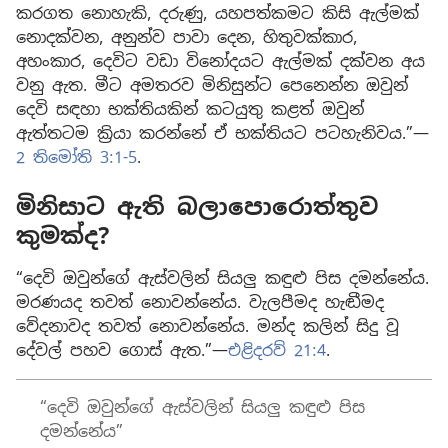
කරගත නොහැකි, දරුණු, යහපත්කමට කිසි ඇල්මක්
නොදක්වන, අනුන්ව පාවා දෙන, හිතුවක්කාර,
අහංකාර, දෙවිට වඩා විනෝදයට ඇල්මක් දක්වන අය
වනු ඇත. මීට අමතරව මිනිසුන්ට පෙනෙන්න ඔවුන්
දෙවි සඳහා භක්තියකින් කටයුතු කළත් ඔවුන්
ඇත්තටම ක්‍රියා කරන්නේ ඒ භක්තියට පටහැනිවය.”—
2 තිමෝති 3:1-5
.
මිනිසාට ඇති බලාපොරොත්තුව
කුමක්ද?
“දෙවි ඔවුන්ගේ ඇස්වලින් සියලු කඳුළු පිස දමන්නේය.
මරණයද තවත් නොවන්නේය. වැලපීමද හැඬීමද
වේදනාවද තවත් නොවන්නේය. මන්ද කලින් සිදු වූ
දේවල් පහව ගොස් ඇත.”—
එළිදරව් 21:4
.
“දෙවි ඔවුන්ගේ ඇස්වලින් සියලු කඳුළු පිස
දමන්නේය”