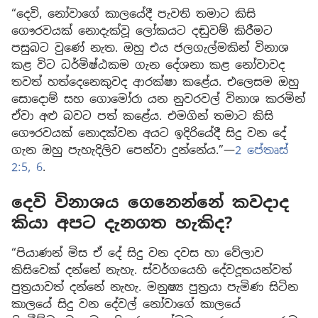
“දෙවි, නෝවාගේ කාලයේදී පැවති තමාට කිසි
ගෞරවයක් නොදැක්වූ ලෝකයට දඬුවම් කිරීමට
පසුබට වුණේ නැත. ඔහු එය ජලගැල්මකින් විනාශ
කළ විට ධර්මිෂ්ඨකම ගැන දේශනා කළ නෝවාවද
තවත් හත්දෙනෙකුවද ආරක්ෂා කළේය. එලෙසම ඔහු
සොදොම් සහ ගොමෝරා යන නුවරවල් විනාශ කරමින්
ඒවා අළු බවට පත් කළේය. එමගින් තමාට කිසි
ගෞරවයක් නොදක්වන අයට ඉදිරියේදී සිදු වන දේ
ගැන ඔහු පැහැදිලිව පෙන්වා දුන්නේය.”—
2 පේතෘස්
2:5, 6
.
දෙවි විනාශය ගෙනෙන්නේ කවදාද
කියා අපට දැනගත හැකිද?
“පියාණන් මිස ඒ දේ සිදු වන දවස හා වේලාව
කිසිවෙක් දන්නේ නැහැ. ස්වර්ගයෙහි දේවදූතයන්වත්
පුත්‍රයාවත් දන්නේ නැහැ. මනුෂ්‍ය පුත්‍රයා පැමිණ සිටින
කාලයේ සිදු වන දේවල් නෝවාගේ කාලයේ