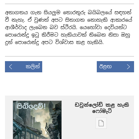
අනාගතය ගැන සියලුම තොරතුරු බයිබලයේ සඳහන්
වී නැහැ. ඒ වුණත් අපට සිතාගත නොහැකි ආකාරයේ
ආශීර්වාද ලැබෙන බව ස්ථිරයි. යෙහෝවා දෙවියන්ට
පොරොන්දු ඉටු කිරීමට හැකියාවක් තිබෙන නිසා ඔහු
දුන් පොරොන්දු අපට විශ්වාස කළ හැකියි.
කලින්
ඊළඟ
ඩවුන්ලෝඩ් කළ හැකි
‍‍ෆෝමැට්
ප්‍රකාශන
ඩවුන්ලෝඩ්