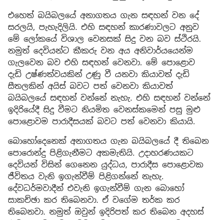
එහෙත් බයිබලයේ අනාගතය ගැන සඳහන් වන දේ
සරලයි, පැහැදිලියි. එහි සඳහන් කාරණාවලට අනුව
මේ ලෝකයේ විශාල වෙනසක් සිදු වන බව ස්ථිරයි.
නමුත් දෙවියන්ට කීකරු වන අය අනිවාර්යයෙන්ම
ගැලවෙන බව එහි සඳහන් වෙනවා. මේ පොළොව
දැඩි උෂ්ණත්වයකින් උණු වී යනවා කියාවත් දැඩි
සීතලකින් අයිස් බවට පත් වෙනවා කියාවත්
බයිබලයේ සඳහන් වන්නේ නැහැ. එහි සඳහන් වන්නේ
ඉදිරියේදී සිදු වීමට නියමිත වෙනස්කමෙන් පසු මුළු
පොළොවම පාරාදීසයක් බවට පත් වෙනවා කියායි.
බොහෝදෙනෙක් අනාගතය ගැන බයිබලයේ දී තිබෙන
පොරොන්දු පිළිගැනීමට අකමැතියි. උදාහරණයකට
දෙවියන් විසින් ගෙනෙන යුද්ධය, පාරාදීස පොළොවක
ජීවිතය වැනි ඉගැන්වීම් පිළිගන්නේ නැහැ.
දේවධර්මවාදීන් එවැනි ඉගැන්වීම් ගැන බොහෝ
සාකච්ඡා කර තිබෙනවා. ඒ වගේම තර්ක කර
තිබෙනවා. නමුත් ඔවුන් ඉදිරිපත් කර තිබෙන අදහස්