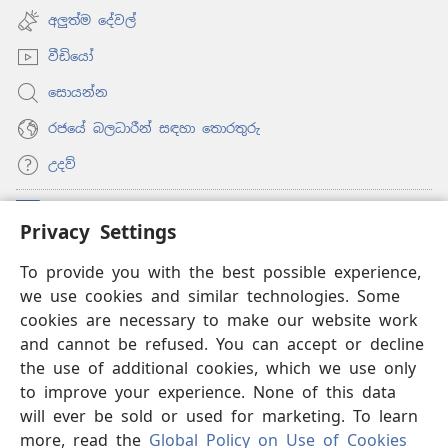
new
අලුත්ම දේවල්
window)
වීඩියෝ
සොයන්න
රජයේ බලධාරීන් සඳහා තොරතුරු
උදව්
සම්මාදම්
(opens
Privacy Settings
new
window)
To provide you with the best possible experience,
ඔන්ලයින් ලයිබ්‍රරි
(opens
we use cookies and similar technologies. Some
new
®
JW Hub
window)
cookies are necessary to make our website work
(opens
and cannot be refused. You can accept or decline
new
®
‘JW ලයිබ්‍රරි’
window)
the use of additional cookies, which we use only
to improve your experience. None of this data
will ever be sold or used for marketing. To learn
more, read the
Global Policy on Use of Cookies