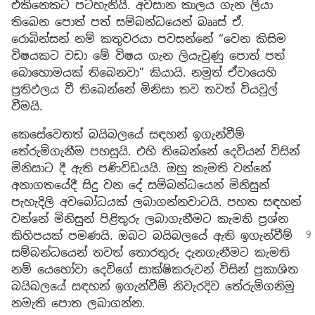
එකිනෙකට පටහැනියි. අවසාන කාලය ගැන ලියා
තිබෙන පොත් පත් සම්බන්ධයෙන් බෲස් ඒ.
රොබින්සන් නම් කතුවරයා පවසන්නේ “වෙන කිසිම
විෂයකට වඩා මේ විෂය ගැන ලියැවුණු පොත් පත්
බොහොමයක් තිබෙනවා” කියායි. නමුත් ඒවායෙහි
ප්‍රතිඵලය වී තිබෙන්නේ මිනිසා තව තවත් වියවුල්
වීමයි.
කෙසේවෙතත් බයිබලයේ සඳහන් ඉගැන්වීම්
තේරුම්ගැනීම පහසුයි. එහි තිබෙන්නේ දෙවියන් විසින්
මිනිසාට දී ඇති පණිවිඩයයි. ඔහු කැමති වන්නේ
අනාගතයේදී සිදු වන දේ සම්බන්ධයෙන් මිනිසුන්
පැහැදිලි අවබෝධයක් ලබාගන්නවාටයි. පහත සඳහන්
වන්නේ මිනිසුන් පිළිතුරු ලබාගැනීමට කැමති ප්‍රශ්න
කිහිපයක් පමණයි. ඔබට බයිබලයේ ඇති
ඉගැන්වීම්
සම්බන්ධයෙන් තවත් තොරතුරු දැනගැනීමට කැමති
නම් යෙහෝවා දෙවිගේ සාක්ෂිකරුවන් විසින් ප්‍රකාශිත
බයිබලයේ සඳහන් ඉගැන්වීම් නිවැරදිව තේරුම්ගනිමු
නමැති පොත ලබාගන්න.