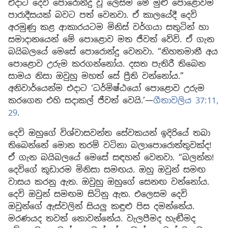
එදාට දෙවි පොරොන්දු වූ ලෙසම මේ මුළු පොළොවම
පාරාදීසයක් බවට පත් වෙනවා. ඒ කාලයේදී දෙවි
අරමුණු කළ ආකාරයටම මිනිස් වර්ගයා සතුටින් හා
සමාදානයෙන් මේ පොළොව මත ජීවත් වේවි. ඒ ගැන
බයිබලයේ මෙසේ පොරොන්දු වෙනවා. “නිහතමානී අය
පොළොව උරුම කරගන්නෝය. දසත පැතිරී තිබෙන
සාමය නිසා ඔවුහු මහත් සේ ප්‍රීති වන්නෝය.”
අනිවාර්යෙන්ම එදාට ‘ධර්මිෂ්ඨයෝ පොළොව උරුම
කරගෙන එහි සදාකල් ජීවත් වෙයි.’—
ගීතාවලිය 37:11,
29
.
දෙවි ඔහුගේ විශ්වාසවන්ත සේවකයන් ඉදිරියේ තබා
තිබෙන්නේ මොන තරම් වටිනා බලාපොරොත්තුවක්ද!
ඒ ගැන බයිබලයේ මෙසේ සඳහන් වෙනවා. “බලන්න!
දෙවිගේ කූඩාරම මිනිසා සමඟය. ඔහු ඔවුන් සමඟ
වාසය කරනු ඇත. ඔවුහු ඔහුගේ සෙනඟ වන්නෝය.
දෙවි ඔවුන් සමඟම සිටිනු ඇත. එලෙසම දෙවි
ඔවුන්ගේ ඇස්වලින් සියලු කඳුළු පිස දමන්නේය.
මරණයද තවත් නොවන්නේය. වැලපීමද හැඬීමද