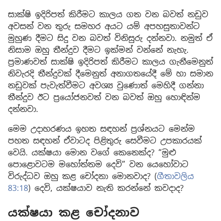
සාක්ෂි ඉදිරිපත් කිරීමට කාලය ගත වන බවත් නඩුව
අවසන් වන තුරු සමහර අයට යම් අපහසුතාවන්ට
මුහුණ දීමට සිදු වන බවත් විනිසුරු දන්නවා. නමුත් ඒ
නිසාම ඔහු තීන්දුව දීමට ඉක්මන් වන්නේ නැහැ.
ප්‍රමාණවත් සාක්ෂි ඉදිරිපත් කිරීමට කාලය ගැනීමෙනුත්
නිවැරදි තීන්දුවක් දීමෙනුත් අනාගතයේදී මේ හා සමාන
නඩුවක් පැවැත්වීමට අවශ්‍ය වුණොත් මෙහිදී ගන්නා
තීන්දුව ඊට ප්‍රයෝජනවත් වන බවත් ඔහු හොඳින්ම
දන්නවා.
මෙම උදාහරණය ඉහත සඳහන් ප්‍රශ්නයට මෙන්ම
පහත සඳහන් ඒවාටද පිළිතුරු සෙවීමට උපකාරයක්
වෙයි. යක්ෂයා මොන වගේ කෙනෙක්ද? “මුළු
පොළොවටම මහෝත්තම දෙවි” වන යෙහෝවාට
විරුද්ධව ඔහු කළ චෝදනා මොනවාද? (
ගීතාවලිය
83:18
) දෙවි, යක්ෂයාව නැති කරන්නේ කවදාද?
යක්ෂයා කළ චෝදනාව