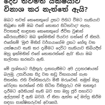
දෙවි තවමත් යක්ෂයාව
විනාශ කර නැත්තේ ඇයි?
ඔබට තවත් කෙනෙකුගේ දුකට පිහිට වීමට හැකියාව
තිබුණා නම් ඔබ එසේ නොකර සිටිනවාද? නැහැ.
විපතකදී නාඳුනන කෙනෙකුගේ ජීවිත වුණත්
බේරාගැනීමට ඔබ ඉක්මනින් පියවර ගන්නේ ඒ නිසයි.
එසේනම් ‘මුළු මිනිස් වර්ගයාගේම දුකට හේතු වන
යක්ෂයාව නැති කර දැමීමට දෙවිට හැකියාව තිබියදීත්
ඔහු ඉක්මනින් එසේ නොකරන්නේ ඇයි’ කියා ඔබ
කල්පනා කරනවා ඇති.
මේ ප්‍රශ්නයට පිළිතුරු දැනගැනීමට අපි උදාහරණයක්
බලමු. උසාවියක සිදු වන නඩු විභාගයක් ගැන
සිතන්න. එහි විත්තිකරුවා මිනී මරුවෙක්. නමුත් ඔහු
චෝදනා කරන්නේ එහි සිටින විනිසුරුට එම තනතුර
දැරීමට අයිතියක් නැති බව සහ ඔහු ජූරි සභාවට
අල්ලසක් දී ඇති බවයි. ඒ නිසා ඇත්ත දේ ඔප්පු කිරීම
සඳහා සාක්ෂිකරුවන් අවශ්‍යයි.