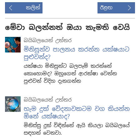
කලින්
ඊළඟ
මේවා බලන්නත් ඔයා කැමති වෙයි
බයිබලයෙන් උත්තර
මිනිසුන්ව පාලනය කරන්න යක්ෂයාට
පුළුවන්ද?
යක්ෂයා මිනිසුන්ට බලපෑම් කරන්නේ
කොහොමද? ඔහුගෙන් ආරක්ෂා වෙන්න
පුළුවන් විදිහ දැනගන්න
බයිබලයෙන් උත්තර
හැම දුක් වේදනාවකටම වග කියන්න
ඕනේ යක්ෂයාද?
මිනිස්සු දුක් විඳින්නේ ඇයි කියලා බයිබලයේ
සඳහන් වෙනවා.