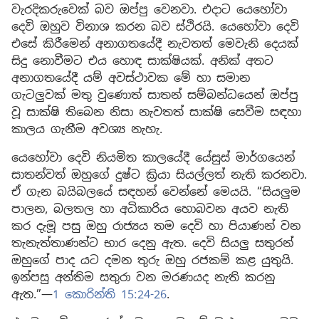
වැරදිකරුවෙක් බව ඔප්පු වෙනවා. එදාට යෙහෝවා
දෙවි ඔහුව විනාශ කරන බව ස්ථිරයි. යෙහෝවා දෙවි
එසේ කිරීමෙන් අනාගතයේදී නැවතත් මෙවැනි දෙයක්
සිදු නොවීමට එය හොඳ සාක්ෂියක්. අනික් අතට
අනාගතයේදී යම් අවස්ථාවක මේ හා සමාන
ගැටලුවක් මතු වුණොත් සාතන් සම්බන්ධයෙන් ඔප්පු
වූ සාක්ෂි තිබෙන නිසා නැවතත් සාක්ෂි සෙවීම සඳහා
කාලය ගැනීම අවශ්‍ය නැහැ.
යෙහෝවා දෙවි නියමිත කාලයේදී යේසුස් මාර්ගයෙන්
සාතන්වත් ඔහුගේ දුෂ්ට ක්‍රියා සියල්ලත් නැති කරනවා.
ඒ ගැන බයිබලයේ සඳහන් වෙන්නේ මෙයයි. “සියලුම
පාලන, බලතල හා අධිකාරිය හොබවන අයව නැති
කර දැමූ පසු ඔහු රාජ්‍යය තම දෙවි හා පියාණන් වන
තැනැත්තාණන්ට භාර දෙනු ඇත. දෙවි සියලු සතුරන්
ඔහුගේ පාද යට දමන තුරු ඔහු රජකම් කළ යුතුයි.
ඉන්පසු අන්තිම සතුරා වන මරණයද නැති කරනු
ඇත.”—
1 කොරින්ති 15:24-26
.