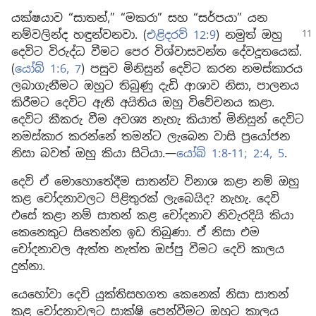
යක්ෂයාව “සාතන්,” “මකරා” සහ “සර්පයා” යන
නම්වලින්ද හඳුන්වනවා. (
එළිදරව් 12:9
) නමුත්
ඔහු
දෙවිට විරුද්ධ වීමට පෙර විශ්වාසවන්ත දේවදූතයෙක්.
(
යෝබ් 1:6, 7
) පසුව මිනිසුන් දෙවිට කරන නමස්කාරය
ලබාගැනීමට ඔහුට තිබුණු දැඩි ආශාව නිසා, පාලනය
කිරීමට දෙවිට ඇති අයිතිය ඔහු විවේචනය කළා.
දෙවිට කීකරු වීම අවශ්‍ය නැහැ කියාත් මිනිසුන් දෙවිට
නමස්කාර කරන්නේ තමන්ට ලැබෙන වාසි ප්‍රයෝජන
නිසා බවත් ඔහු කියා සිටියා.—
යෝබ් 1:8-11;
2:4, 5
.
දෙවි ඒ මොහොතේදීම සාතන්ව විනාශ කළා නම් ඔහු
කළ චෝදනාවලට පිළිතුරක් ලැබෙයිද? නැහැ. දෙවි
එසේ කළා නම් සාතන් කළ චෝදනාව නිවැරදියි කියා
කෙනෙකුට සිතෙන්න ඉඩ තිබුණා. ඒ නිසා එම
චෝදනාවල ඇත්ත නැත්ත ඔප්පු වීමට දෙවි කාලය
දුන්නා.
යෙහෝවා දෙවි යුක්තිසහගත කෙනෙක් නිසා සාතන්
කළ චෝදනාවලට සාක්ෂි පෙන්වීමට ඔහුට කාලය