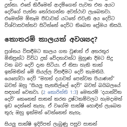
දුන්නා. එසේ කිරීමෙන් ආදම්ගෙන් පැවත එන අයට
දෙවිගේ පැත්ත තෝරාගන්න අවස්ථාව ලැබෙනවා.
එමෙන්ම ඕනෑම පීඩාවක් යටතේ එවැනි අය දෙවිට
විශ්වාසවන්තව සිටින්නේ දෙවිට තිබෙන ප්‍රේමය නිසයි.
කොතරම් කාලයක් අවශ්‍යද?
ප්‍රශ්නය විසඳීමට කාලය ගත වුණත් ඒ අතරතුර
මිනිසුන්ට විවිධ දුක් වේදනාවන්ට මුහුණ දීමට සිදු
වන බව දෙවි දැන සිටියා. ඒ නිසා හැකි තාක්
ඉක්මනින් මේ සියල්ල විසඳීමට දෙවි කැමතියි.
යෙහෝවා දෙවි “මහත් දයාවක් පෙන්වන පියාණන්”
බවත් ඔහු “සියලු සැනසිල්ලේ දෙවි” බවත් බයිබලයේ
සඳහන් වෙනවා. (
2 කොරින්ති 1:3
) මෙතරම් ‘දයාන්විත
දෙවි’ කෙනෙක් සාතන් කරන දුෂ්ටකම්වලට හැමදාමත්
ඉඩ දෙන්නේ නැහැ. ඒ වගේම සාක්ෂි හොඳින් ලැබෙන
තුරු ඔහු ඉක්මන් වෙන්නෙත් නැහැ.
සියලු සාක්ෂි ඉදිරිපත් ලැබුණු පසුව සාතන්