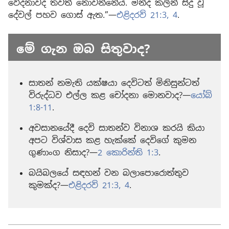
වේදනාවද තවත් නොවන්නේය. මන්ද කලින් සිදු වූ
දේවල් පහව ගොස් ඇත.”—
එළිදරව් 21:3, 4
.
මේ ගැන ඔබ සිතුවාද?
සාතන් නමැති යක්ෂයා දෙවිටත් මිනිසුන්ටත්
විරුද්ධව එල්ල කළ චෝදනා මොනවාද?—
යෝබ්
1:8-11
.
අවසානයේදී දෙවි සාතන්ව විනාශ කරයි කියා
අපට විශ්වාස කළ හැක්කේ දෙවිගේ කුමන
ගුණාංග නිසාද?—
2 කොරින්ති 1:3
.
බයිබලයේ සඳහන් වන බලාපොරොත්තුව
කුමක්ද?—
එළිදරව් 21:3, 4
.