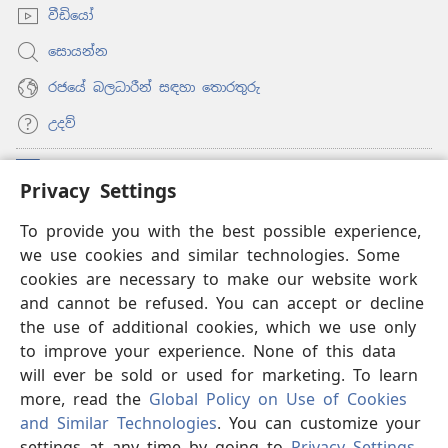
වීඩියෝ
සොයන්න
රජයේ බලධාරීන් සඳහා තොරතුරු
උදව්
සම්මාදම්
(opens
Privacy Settings
new
window)
To provide you with the best possible experience,
ඔන්ලයින් ලයිබ්‍රරි
(opens
we use cookies and similar technologies. Some
new
®
JW Hub
window)
cookies are necessary to make our website work
(opens
and cannot be refused. You can accept or decline
new
®
‘JW ලයිබ්‍රරි’
window)
the use of additional cookies, which we use only
to improve your experience. None of this data
will ever be sold or used for marketing. To learn
more, read the
Global Policy on Use of Cookies
Copyright
© 2026 Watch Tower Bible and Tract Society of Pennsylvania.
and Similar Technologies
. You can customize your
භාවිත කිරීමේ නීති
|
පෞද්ගලික තොරතුරු රැකීම
|
PRIVACY
settings at any time by going to
Privacy Settings
.