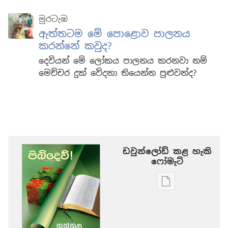
මුරටැඹ
ඇත්තටම මේ පොළොව පාලනය
කරන්නේ කවුද?
දෙවියන් මේ ලෝකය පාලනය කරනවා නම්
මෙච්චර දුක් වේදනා තියෙන්න පුළුවන්ද?
ඩවුන්ලෝඩ් කළ හැකි
‍‍ෆෝමැට්
ප්‍රකාශන
ඩවුන්ලෝඩ්
කරගන්න
පුළුවන්