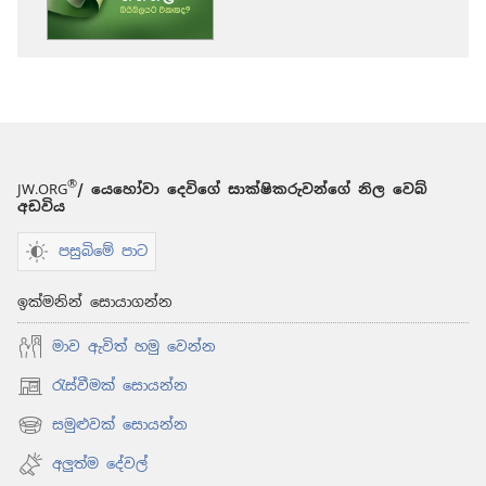
ක්‍රම
පිබිදෙව්!
2010
දෙසැම්බර්
®
JW.ORG
/ යෙහෝවා දෙවිගේ සාක්ෂිකරුවන්ගේ නිල වෙබ්
අඩවිය
පසුබිමේ පාට
ඉක්මනින් සොයාගන්න
මාව ඇවිත් හමු වෙන්න
රැස්වීමක් සොයන්න
(opens
new
සමුළුවක් සොයන්න
(opens
window)
new
අලුත්ම දේවල්
window)