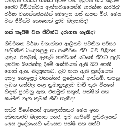
එනමුත් පරිසර හානිය අවම වන අයුරින් ගස් කැපීම
ජෛව විවිධත්වය ඇත්තවශයෙන්ම ආරක්ෂා කරයිද?
වර්ෂා වනාන්තරයකින් මෙලෙස ගස් කපන විට, මෙය
වන ජීවීන්ට කොතෙක් දුරට බලපායිද?
ගස් කැපීම වන ජීවීන්ට දරාගත හැකිද?
නිවර්තන වර්ෂා වනාන්තර ආශ්‍රිතව පවතින පරිසර
පද්ධතීන් බිඳෙනසුලු හා සංකීර්ණ ඒවා බව පිළිගත
යුතුය. එනමුත්, ඇතැම් තත්වයන් යටතේ ඒවාට පුදුම
දනවන ඔරොත්තු දීමේ ශක්තියක් ඇති බව පෙනී
ගොස් ඇත. නිදසුනකට, දැව කපා ඇති ප්‍රදේශයක්
අසල නොඉඳුල් වනාන්තර ප්‍රදේශයක් ඇත්නම්, කපනු
ලබන ගස්වල පැළ ක්‍රමානුකූලව වැඩී තුරු වියනේ
හිදැස් පුරවනු ඇත. එනමුත් සතුන්, පක්ෂීන් සහ
කෘමීන් ගැන කුමක් කිව හැකිද?
සත්ව විශේෂයන් අතළොස්සකට මෙය ඉතා
අහිතකරව බලපාන අතර, දැව කැපීමේ ප්‍රතිඵලයක්
ලෙස ප්‍රදේශයෙහි වෙසෙන පක්ෂි සහ සත්ව