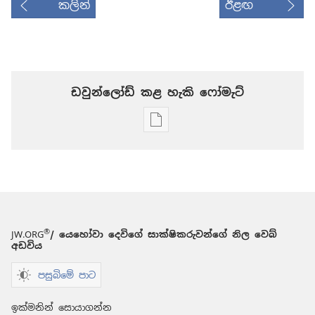
කලින්
ඊළඟ
ඩවුන්ලෝඩ් කළ හැකි ‍‍ෆෝමැට්
ප්‍රකාශන
ඩවුන්ලෝඩ්
කරගන්න
පුළුවන්
ක්‍රම
මුරටැඹ
සහ
®
JW.ORG
/ යෙහෝවා දෙවිගේ සාක්ෂිකරුවන්ගේ නිල වෙබ්
පිබිදෙව්
අඩවිය
2003
පසුබිමේ පාට
ජූලි 8
ඉක්මනින් සොයාගන්න