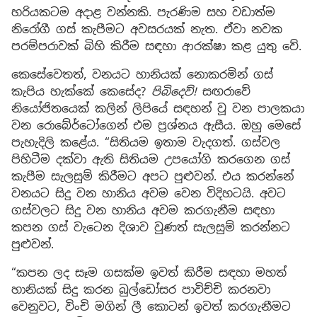
හරියකටම අදාළ වන්නකි. පැරණිම සහ වඩාත්ම
නිරෝගී ගස් කැපීමට අවසරයක් නැත. ඒවා නවක
පරම්පරාවක් බිහි කිරීම සඳහා ආරක්ෂා කළ යුතු වේ.
කෙසේවෙතත්, වනයට හානියක් නොකරමින් ගස්
කැපිය හැක්කේ කෙසේද?
පිබිදෙව්!
සඟරාවේ
නියෝජිතයෙක් කලින් ලිපියේ සඳහන් වූ වන පාලකයා
වන රොබේර්ටෝගෙන් එම ප්‍රශ්නය ඇසීය. ඔහු මෙසේ
පැහැදිලි කළේය. “සිතියම ඉතාම වැදගත්. ගස්වල
පිහිටීම දක්වා ඇති සිතියම උපයෝගි කරගෙන ගස්
කැපීම සැලසුම් කිරීමට අපට පුළුවන්. එය කරන්නේ
වනයට සිදු වන හානිය අවම වෙන විදිහටයි. අවට
ගස්වලට සිදු වන හානිය අවම කරගැනීම සඳහා
කපන ගස් වැටෙන දිශාව වුණත් සැලසුම් කරන්නට
පුළුවන්.
“කපන ලද සෑම ගසක්ම ඉවත් කිරීම සඳහා මහත්
හානියක් සිදු කරන බුල්ඩෝසර පාවිච්චි කරනවා
වෙනුවට, විංචි මගින් ලී කොටන් ඉවත් කරගැනීමට