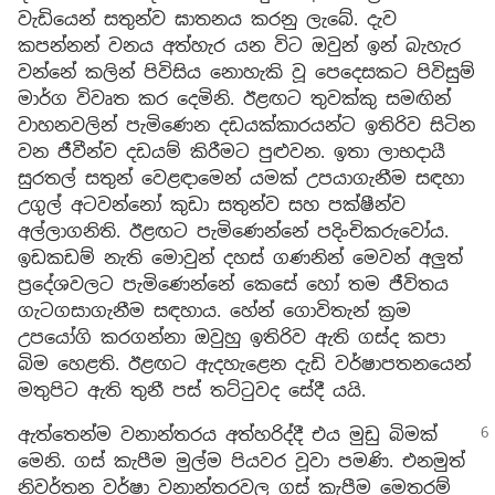
වැඩියෙන් සතුන්ව ඝාතනය කරනු ලැබේ. දැව
කපන්නන් වනය අත්හැර යන විට ඔවුන් ඉන් බැහැර
වන්නේ කලින් පිවිසිය නොහැකි වූ පෙදෙසකට පිවිසුම්
මාර්ග විවෘත කර දෙමිනි. ඊළඟට තුවක්කු සමඟින්
වාහනවලින් පැමිණෙන දඩයක්කාරයන්ට ඉතිරිව සිටින
වන ජීවීන්ව දඩයම් කිරීමට පුළුවන. ඉතා ලාභදායී
සුරතල් සතුන් වෙළඳාමෙන් යමක් උපයාගැනීම සඳහා
උගුල් අටවන්නෝ කුඩා සතුන්ව සහ පක්ෂීන්ව
අල්ලාගනිති. ඊළඟට පැමිණෙන්නේ පදිංචිකරුවෝය.
ඉඩකඩම් නැති මොවුන් දහස් ගණනින් මෙවන් අලුත්
ප්‍රදේශවලට පැමිණෙන්නේ කෙසේ හෝ තම ජීවිතය
ගැටගසාගැනීම සඳහාය. හේන් ගොවිතැන් ක්‍රම
උපයෝගි කරගන්නා ඔවුහු ඉතිරිව ඇති ගස්ද කපා
බිම හෙළති. ඊළඟට ඇදහැළෙන දැඩි වර්ෂාපතනයෙන්
මතුපිට ඇති තුනී පස් තට්ටුවද සේදී යයි.
ඇත්තෙන්ම වනාන්තරය අත්හරිද්දී එය මුඩු බිමක්
මෙනි. ගස් කැපීම මුල්ම පියවර වූවා පමණි. එනමුත්
නිවර්තන වර්ෂා වනාන්තරවල ගස් කැපීම මෙතරම්