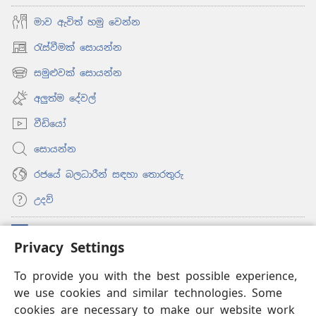
මාව ඇවිත් හමු වෙන්න
රැස්වීමක් සොයන්න
(opens
new
සමුළුවක් සොයන්න
(opens
window)
new
අලුත්ම දේවල්
window)
වීඩියෝ
සොයන්න
රජයේ බලධාරීන් සඳහා තොරතුරු
උදව්
සම්මාදම්
(opens
Privacy Settings
new
window)
ඔන්ලයින් ලයිබ්‍රරි
To provide you with the best possible experience,
(opens
we use cookies and similar technologies. Some
new
®
JW Hub
window)
cookies are necessary to make our website work
(opens