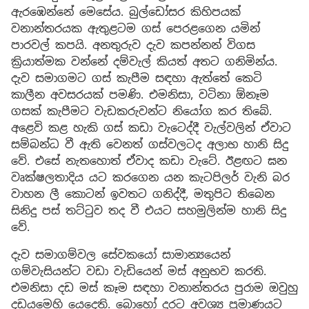
ඇරඹෙන්නේ මෙසේය. බුල්ඩෝසර කිහිපයක්
වනාන්තරයක ඇතුළටම ගස් පෙරළගෙන යමින්
පාරවල් කපයි. අනතුරුව දැව කපන්නන් විගස
ක්‍රියාත්මක වන්නේ දම්වැල් කියත් අතට ගනිමින්ය.
දැව සමාගමට ගස් කැපීම සඳහා ඇත්තේ කෙටි
කාලීන අවසරයක් පමණි. එමනිසා, වටිනා ඕනෑම
ගසක් කැපීමට වැඩකරුවන්ට නියෝග කර තිබේ.
අළෙවි කළ හැකි ගස් කඩා වැටෙද්දී වැල්වලින් ඒවාට
සම්බන්ධ වී ඇති වෙනත් ගස්වලටද අලාභ හානි සිදු
වේ. එසේ නැතහොත් ඒවාද කඩා වැටේ. ඊළඟට ඝන
වෘක්ෂලතාදිය යට කරගෙන යන කැටපිලර් වැනි බර
වාහන ලී කොටන් ඉවතට ගනිද්දී, මතුපිට තිබෙන
සිනිදු පස් තට්ටුව තද වී එයට සහමුලින්ම හානි සිදු
වේ.
දැව සමාගම්වල සේවකයෝ සාමාන්‍යයෙන්
ගම්වැසියන්ට වඩා වැඩියෙන් මස් අනුභව කරති.
එමනිසා දඩ මස් කෑම සඳහා වනාන්තරය පුරාම ඔවුහු
දඩයමෙහි යෙදෙති. බොහෝ දුරට අවශ්‍ය ප්‍රමාණයට