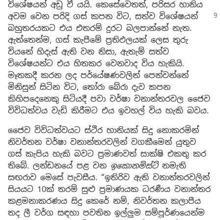
විශේෂයන් අඩු වී යයි. කෙසේවෙතත්, පරිසර හානිය
අවම වෙන
පරිදි ගස් කපන විට, සත්ව විශේෂයන්
බහුතරයකට එය එතරම් දුරට බලපාන්නේ නැත.
ඇත්තෙන්ම, ගස් කැපීමේ ප්‍රතිඵලයක් ලෙස තුරු
වියනේ හිදැස් ඇති වන නිසා, ඇතැම් සත්ව
විශේෂයන්ට එය හිතකර වෙනවාද විය හැකියි.
මෑතකදී කරන ලද පර්යේෂණවලින් පෙන්වන්නේ
මිනිසුන් සිටින විට, තෝරා බේරා දැව කපන
කිහිපදෙනෙකු සිටියදී පවා වර්ෂා වනාන්තරවල ජෛව
විවිධත්වය වැඩි කිරීමට එය ඉවහල් විය හැකි බවය.
ජෛව විවිධත්වයට ස්ථිර හානියක් සිදු නොකරමින්
නිවර්තන වර්ෂා වනාන්තරවලින් වගකීමෙන් යුතුව
ගස් කැපිය හැකි බවට ප්‍රමාණවත් සාක්ෂි එකතු කර
තිබේ. ලන්ඩනයේ පළ වන
ඉකොනමිස්ට්
නමැති
සඟරාව මෙසේ පැවසීය. “ඉතිරිව ඇති වනාන්තරවලින්
සියයට 10ක් තරම් සුළු ප්‍රමාණයක ධරණීය වනාන්තර
කළමනාකරණය සිදු කෙරේ නම්, නිවර්තන කලාපීය
තද ලී වර්ග සඳහා පවතින ඉල්ලුම සම්පූර්ණයෙන්ම