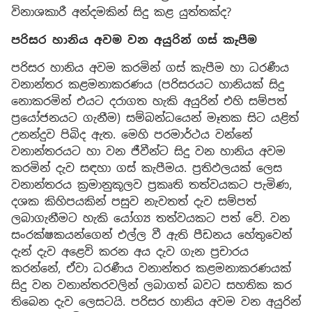
විනාශකාරී අන්දමකින් සිදු කළ යුත්තක්ද?
පරිසර හානිය අවම වන අයුරින් ගස් කැපීම
පරිසර හානිය අවම කරමින් ගස් කැපීම හා ධරණීය
වනාන්තර කළමනාකරණය (පරිසරයට හානියක් සිදු
නොකරමින් එයට දරාගත හැකි අයුරින් එහි සම්පත්
ප්‍රයෝජනයට ගැනීම) සම්බන්ධයෙන් මෑතක සිට යළිත්
උනන්දුව පිබිද ඇත. මෙහි පරමාර්ථය වන්නේ
වනාන්තරයට හා වන ජීවීන්ට සිදු වන හානිය අවම
කරමින් දැව සඳහා ගස් කැපීමය. ප්‍රතිඵලයක් ලෙස
වනාන්තරය ක්‍රමානුකූලව ප්‍රකෘති තත්වයකට පැමිණ,
දශක කිහිපයකින් පසුව නැවතත් දැව සම්පත්
ලබාගැනීමට හැකි යෝග්‍ය තත්වයකට පත් වේ. වන
සංරක්ෂකයන්ගෙන් එල්ල වී ඇති පීඩනය හේතුවෙන්
දැන් දැව අළෙවි කරන අය දැව ගැන ප්‍රචාරය
කරන්නේ, ඒවා ධරණීය වනාන්තර කළමනාකරණයක්
සිදු වන වනාන්තරවලින් ලබාගත් බවට සහතික කර
තිබෙන දැව ලෙසටයි. පරිසර හානිය අවම වන අයුරින්