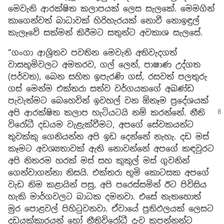
මෙවැනි ආරක්ෂිත කලාපයක් ලෙස සැලකේ. මෙමගින්
කාගෙන්වත් බාධාවක් හිරිහැරයක් නොවී නොඉඳුල්
කැලෑවේ සක්මන් කිරීමට සතුන්ට අවකාශ සැලසේ.
“ගංගා ආශ්‍රිතව පවතින මෙවැනි අතිවැදගත්
වාසභූමිවලට අමතරව, ගල් ලෙන්, පාෂාණ උද්ගත
(පර්වත), බෙන සහිත ඉපැරණි ගස්, රසවත් පලතුරු
ගස් මෙන්ම එක්තරා සත්ව වර්ගයකගේ අඛණ්ඩ
පැවැත්මට බෙහෙවින් ඉවහල් වන ඕනෑම ප්‍රදේශයක්
අපි ආරක්ෂිත කලාප හැටියටයි නම්
කරන්නේ. නීති
විරෝධී දඩයම වැළැක්වීමට, අපගේ සේවකයන්ට
තුවක්කු ගෙනියන්න අපි ඉඩ දෙන්නේ නැහැ. දඩ මස්
කෑමට අවශ්‍යතාවක් ඇති නොවන්නේ අපගේ කඳවුරට
අපි නිතරම හරක් මස් සහ කුකුල් මස් ගුවනින්
ගෙන්වාගන්නා නිසයි. එක්තරා භූමි කොටසක අපගේ
වැඩ නිම කළායින් පසු, අපි පරෙස්සමින් ඊට පිවිසිය
හැකි මාර්ගවලට බාධක දමනවා. එසේ නැතහොත්
මුර පොළවල් පිහිටුවනවා. ඒවායේ ප්‍රතිඵලයක් ලෙසට
දඩයක්කාරයන් හෝ නීතිවිරෝධී දැව කපන්නන්ට