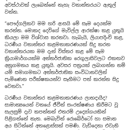
අවස්ථාවක් ලැබෙන්නේ නැහැ වනාන්තරයට ඇතුල්
වන්න.
“පෞද්ගලිකව මම හරි ආසයි මේ සෑම දෙයක්ම
කරන්න. මොකද දෙවිගේ මැවිල්ල ආරක්ෂා කළ යුතුයි
කියලා මම විශ්වාස කරනවා. හැබැයි, ලියාපදිංචි කළ,
ධරණීය වනාන්තර කළමනාකරණයක් සිදු කරන
වනාන්තරයක මම දැන් විස්තර කළ මේ සෑම
ක්‍රියාමාර්ගයක්ම අන්තර්ජාතික රෙගුලාසිවලට එකඟව
අනුගමනය කළ යුතුයි. අවසර පත්‍රයක් ලබාගන්න නම්
යම් සමාගමකට අන්තර්ජාතික සංවිධානවලින්
පැමිණෙන පරීක්ෂකයන්ව සෑහීමට පත් කරන්න සිදු
වෙනවා.”
ධරණීය වනාන්තර කළමනාකරණය ලාභදායීද?
සාමාන්‍යයෙන් වනයේ ජීවීන් සංරක්ෂණය කිරීමට වූ
සැලසුම් දැව කපන්නන් එතරම් උද්‍යෝගයකින්
පිළිගන්නේ නැත. මෙබැවින් රොබේර්ටෝ හා සමාන
අය සිටින්නේ අතළොස්සක් පමණි. වැඩිදෙනා එවැනි