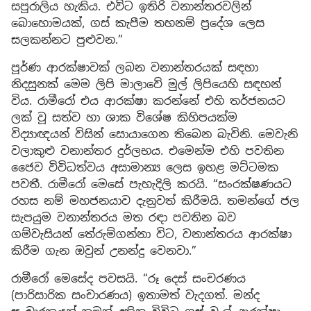
සපුරාලිය හැකිය. එවිට ඉතිරි වනාන්තරවලින්
බොහොමයක්, ගස් කැපීම තහනම් ප්‍රදේශ ලෙස
සලකන්නට පුළුවන.”
පූර්ණ ආරක්ෂාවක් ලබන වනාන්තරයක් සඳහා
නිදසුනක් මෙම ලිපි මාලාවේ මුල් ලිපියෙහි සඳහන්
විය. රාමීරෝ එය ආරක්ෂා කරන්නේ එහි තර්ජනයට
ලක් වූ සත්ව හා ශාක විශේෂ කිහිපයක්ම
විද්‍යාඥයන් විසින් සොයාගෙන තිබෙන බැවිනි. මෙවැනි
වලාකුළු වනාන්තර දුර්ලභය. එමෙන්ම එහි පවතින
ජෛව විවිධත්වය අසාමාන්‍ය ලෙස ඉහළ මට්ටමක
පවතී. රාමීරෝ මෙසේ පැහැදිලි කරයි. “සංරක්ෂණයට
රහස නම් මහජනයාව දැනුවත් කිරීමයි. තමන්ගේ ජල
සැපයුම වනාන්තරය මත රඳා පවතින බව
ගම්වැසියන් තේරුම්ගන්නා විට, වනාන්තරය ආරක්ෂා
කිරීම ගැන ඔවුන් උනන්දු වෙනවා.”
රාමීරෝ මෙසේද පවසයි. “රූ දෙස් සංචරණය
(පාරිසාරික සංචාරණය) ඉතාමත් වැදගත්. මන්ද