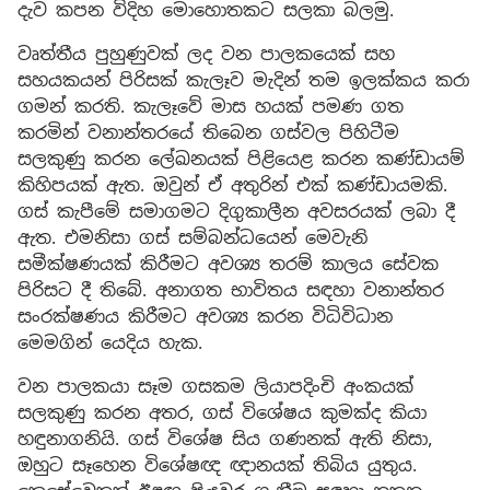
දැව කපන විදිහ මොහොතකට සලකා බලමු.
වෘත්තීය පුහුණුවක් ලද වන පාලකයෙක් සහ
සහයකයන් පිරිසක් කැලෑව මැදින් තම ඉලක්කය කරා
ගමන් කරති. කැලෑවේ මාස හයක් පමණ ගත
කරමින් වනාන්තරයේ තිබෙන ගස්වල පිහිටීම
සලකුණු කරන ලේඛනයක් පිළියෙළ කරන කණ්ඩායම්
කිහිපයක් ඇත. ඔවුන් ඒ අතුරින් එක් කණ්ඩායමකි.
ගස් කැපීමේ සමාගමට දිගුකාලීන අවසරයක් ලබා දී
ඇත. එමනිසා ගස් සම්බන්ධයෙන් මෙවැනි
සමීක්ෂණයක් කිරීමට අවශ්‍ය තරම් කාලය සේවක
පිරිසට දී තිබේ. අනාගත භාවිතය සඳහා වනාන්තර
සංරක්ෂණය කිරීමට අවශ්‍ය කරන විධිවිධාන
මෙමගින් යෙදිය හැක.
වන පාලකයා සෑම ගසකම ලියාපදිංචි අංකයක්
සලකුණු කරන අතර, ගස් විශේෂය කුමක්ද කියා
හඳුනාගනියි. ගස් විශේෂ සිය ගණනක් ඇති නිසා,
ඔහුට සෑහෙන විශේෂඥ ඥානයක් තිබිය යුතුය.