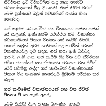
නිවර්තන දැව වර්ගවලින් සෑදූ ගෘහ භාණ්ඩ
බොහෝදෙනෙක් මිල දී ගනිති. එසේ කිරීම මගින්
මෙම ප්‍රශ්නයට ඔවුන් පවසන්නේ එසේය කියා
නොවේද?
ගස් කැපීම බොහෝවිට වන විනාශයට සමාන යමක්
සේ සැලකේ. ඇත්තෙන්ම යථාර්ථය නම්, වනාන්තර
බොහොමයක් විනාශ වන්නේ ගස් කැපීම නිසයි.
කෙසේ නමුත්, අවම හානියක් සිදු කරමින් වෙනත්
වනාන්තරවල දැව සඳහා ගස් කපා ඇති බවටද
ආරංචි ලැබී ඇත. ගස් කැපීම සිදු වන විට නිවර්තන
වර්ෂා වනාන්තර සහ ඒවායෙහි වෙසෙන වන ජීවීන්
බේරී පවතිනු ඇද්ද? ගස් කැපීමෙන් වනාන්තරයක්
විනාශ විය හැක්කේ කෙසේදැයි මුලින්ම පරීක්ෂා කර
බලමු.
ගස් කැපීමෙන් වනාන්තරයක් සහ වන ජීවීන්
විනාශ වී යා හැකි අයුරු
මෙම සිදුවීම් වැල සලකා බල-න්න. කතාව