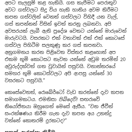
අපට සැලසුම් කළ හැකියි. ගස කැපීමට පෙරාතුව
අවට ගස්වලට සිදු විය හැකි හානිය අවම කිරීමට
කපන ගස්වලින් වෙනත් ගස්වලට විහිදී යන වැල්,
ගස් කපන්නන් විසින් ඉවත් කරනු ලබනවා. අපි
අවසරයක් ලැබී ඇති ප්‍රදේශ වෙතට යන්නේ මාරුවෙන්
මාරුවටයි. වසරකට එක් වතාවක් එක් එක් කොටසේ
ගස්වල පිහිටීම සලකුණු කර ගස් කපනවා.
අනුගමනය කරන පිළිවෙත විස්තර කළහොත් අප
එකම භූමි කොටසට නැවත යන්නේ අඩුම තරමින් 20
අවුරුද්දක්වත් ගත වූවායින් පසුවයි. වනාන්තරයේ
සමහර භූමි කොටස්වලට අපි ආපසු යන්නේ 30
වසරකට පසුවයි.”
කෙසේවෙතත්, රොබේර්ටෝ වැඩ කරන්නේ දැව කපන
සමාගමකටය. එමනිසා
පිබිදෙව්!
සඟරාවේ
නියෝජිතයා ඔහුගෙන් මෙසේ ඇසීය. “වන ජීවීන්
සංරක්ෂණය කිරීම ගැන දැව කපන අය උනන්දු
වන්නේ කොතරම් දුරකටද?”