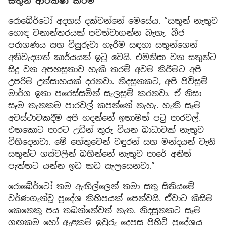
සතුන් ආරක්ෂා කිරීම
රොබේර්ටෝ අදහස් දක්වන්නේ මෙසේය. “සතුන් නැතුව
හොඳ වනාන්තරයක් පවත්වාගන්න බැහැ. බීජ
පරාගණය සහ විසුරුවා හැරීම සඳහා සතුන්ගෙන්
අතිවැදගත් කාර්යයක් ඉටු වෙයි. එමනිසා වන සතුන්ට
සිදු වන අපහසුතාව හැකි තරම් අවම කිරීමට අපි
උපරිම උත්සාහයක් දරනවා. නිදසුනකට, අපි පිවිසුම්
මාර්ග ඉතා පරෙස්සමින් සැලසුම් කරනවා. ඒ නිසා
සෑම තැනකම පාරවල් කපන්නේ නැහැ. හැකි සෑම
අවස්ථාවකදීම අපි හදන්නේ ඉතාමත් පටු පාරවල්.
එතකොට පාරට උඩින් තුරු වියන බාධාවක් නැතුව
විහිදෙනවා. මේ හේතුවෙන් වඳුරන් සහ මන්දයන් වැනි
සතුන්ට ගස්වලින් බහින්නේ නැතුව පාරේ අනිත්
පැත්තට යන්න ඉඩ කඩ සැලසෙනවා.”
රොබේර්ටෝ තම ඇඟිල්ලෙන් තමා සතු සිතියමේ
වර්ණගැන්වූ ප්‍රදේශ කිහිපයක් පෙන්වයි. ඒවාට කිසිම
කෙනෙකු පය තබන්නේවත් නැත. නිදසුනකට සෑම
ගඟකම හෝ ඇළකම ඉවුරු දෙපස පිහිටි ප්‍රදේශය