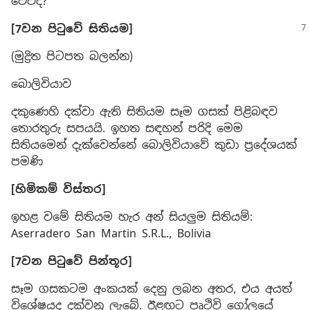
වේවිද?
[7වන පිටුවේ සිතියම]
(මුද්‍රිත පිටපත බලන්න)
බොලිවියාව
දකුණෙහි දක්වා ඇති සිතියම සෑම ගසක් පිළිබඳව
තොරතුරු සපයයි. ඉහත සඳහන් පරිදි මෙම
සිතියමෙන් දැක්වෙන්නේ බොලිවියාවේ කුඩා ප්‍රදේශයක්
පමණි
[හිමිකම් විස්තර]
ඉහළ වමේ සිතියම හැර අන් සියලුම සිතියම්:
Aserradero San Martin S.R.L., Bolivia
[7වන පිටුවේ පින්තූර]
සෑම ගසකටම අංකයක් දෙනු ලබන අතර, එය අයත්
විශේෂයද දක්වනු ලැබේ. ඊළඟට පෘථිවි ගෝලයේ