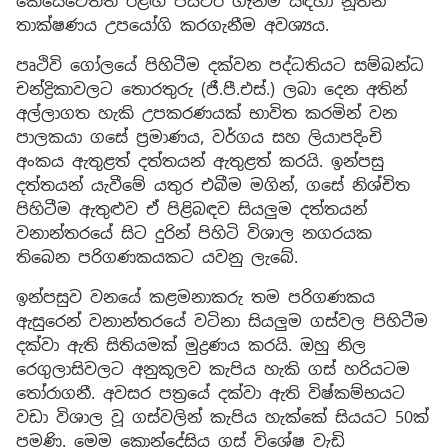
කෙසේවෙතත් ඊළඟ පියවර ගැනීම සඳහා නූතන
තාක්ෂණය උපයෝගි කරගැනීම අවශ්‍යය.
පෘථිවි ගෝලයේ පිහිටීම දක්වන පද්ධතියට සම්බන්ධ
චන්ද්‍රිකාවලට තොරතුරු (ජී.පී.එස්.) ලබා දෙන අතින්
අල්ලාගත හැකි උපකරණයක් භාවිත කරමින් වන
පාලකයා ගසේ ප්‍රමාණය, වර්ගය සහ ලියාපදිංචි
අංකය ඇතුළත් දත්තයන් ඇතුළත් කරයි. ඉන්පසු
දත්තයන් යැවීමේ යතුර එබීම මගින්, ගසේ නිශ්චිත
පිහිටීම ඇතුළුව ඒ පිළිබඳව සියලුම දත්තයන්
වනාන්තරයේ සිට දුරින් පිහිටි විශාල නගරයක
තිබෙන පරිගණකයකට යවනු ලැබේ.
ඉන්පසුව වනයේ කළමනාකරු තම පරිගණකය
ඇසුරෙන් වනාන්තරයේ වටිනා සියලුම ගස්වල පිහිටීම
දක්වා ඇති සිතියමක් මුද්‍රණය කරයි. ඔහු නිල
රෙගුලාසිවලට අනුකූලව කැපිය හැකි ගස් හරියටම
තෝරාගනී. අවසර පත්‍රයේ දක්වා ඇති විෂ්කම්භයට
වඩා විශාල වූ ගස්වලින් කැපිය හැක්කේ සියයට 50ක්
පමණි. මෙම කොන්දේසිය ගස් විශේෂ වැඩි