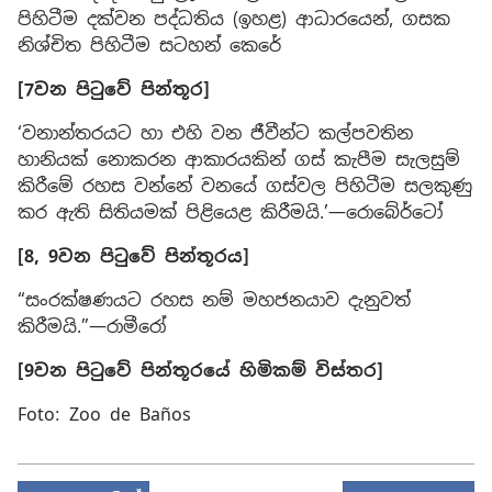
පිහිටීම දක්වන පද්ධතිය (ඉහළ) ආධාරයෙන්, ගසක
නිශ්චිත පිහිටීම සටහන් කෙරේ
[7වන පිටුවේ පින්තූර]
‘වනාන්තරයට හා එහි වන ජීවීන්ට කල්පවතින
හානියක් නොකරන ආකාරයකින් ගස් කැපීම සැලසුම්
කිරීමේ රහස වන්නේ වනයේ ගස්වල පිහිටීම සලකුණු
කර ඇති සිතියමක් පිළියෙළ කිරීමයි.’—රොබේර්ටෝ
[8, 9වන පිටුවේ පින්තූරය]
“සංරක්ෂණයට රහස නම් මහජනයාව දැනුවත්
කිරීමයි.”—රාමීරෝ
[9වන පිටුවේ පින්තූරයේ හිමිකම් විස්තර]
Foto: Zoo de Baños