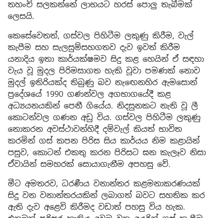
තහංචි සලකන්නේ ලාභයට හරස් පොලු තැබීමක්
ලෙසයි.
කෙසේවෙතත්, ගස්වල පිහිටීම ලකුණු කිරීම, වැල්
කැපීම සහ සැලසුම්සහගතව දැව ඉවත් කිරීම
යනාදිය ඉතා කාර්යක්ෂමව සිදු කළ හෙයින් ඒ සඳහා
වැය වූ මුදල පිරිමසාගත හැකි වූවා පමණක් නොව
මුදල් ඉතිරියක්ද තිබුණු බව නැඟෙනහිර ඇමසොන්
ප්‍රදේශයේ 1990 ගණන්වල අගභාගයේදී කළ
අධ්‍යයනයකින් පෙනී ගියේය. නිදසුනකට නැති වූ ලී
කොටන්වල ගණන අඩු විය. ගස්වල පිහිටීම ලකුණු
නොකරන අවස්ථාවන්හිදී දම්වැල් කියත් භාවිත
කරමින් ගස් කපන පිරිස සිය කාර්යය නිම කළායින්
පසුව, කොටන් එකතු කරන පිරිසට ඝන කැලෑව නිසා
ඒවායින් සමහරක් සොයාගැනීම අපහසු වේ.
මීට අමතරව, ධරණීය වනාන්තර කළමනාකරණයක්
සිදු වන වනාන්තරයකින් ලබාගත් බවට සහතික කර
ඇති දැව අළෙවි කිරීමද වඩාත් පහසු විය හැක.