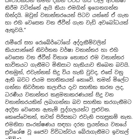
සංචාරකයන් තමන් දකින විවිධ ගස් වැල් ආරක්ෂා
කිරීම වටින්නේ ඇයි කියා එමගින් ඉගෙනගන්න
හින්දයි. ඔවුන් වනාන්තරයෙන් පිටව යන්නේ ඒ ගැන
හා එහි වෙසෙන වන ජීවීන් ගැන වැඩි අවබෝධයක්
ඇතුවයි.”
රාමීරෝ සහ රොබේර්ටෝගේ අද්දැකීම්වලින්
කියාපාන්නේ නිවර්තන වර්ෂා වනාන්තර හා එහි
වෙසෙන වන ජීවීන් විනාශ නොකර එම වනාන්තර
භාවිතයට ගැනීමට මිනිසාට හැකියාව තිබෙන බවයි.
එනමුත්, එවැන්නක් සිදු විය හැකි වුවද, එසේ වනු
ඇති බවට එයම සහතිකයක් නොවේ. තමන් මිලේට
ගන්නා නිවර්තන කලාපීය දැව සහතික කරන ලද,
ධරණීය වනාන්තර කළමනාකරණයක් සිදු වන
වනාන්තරයකින් ලබාගන්නා බව සහතික කරගැනීමට
අදදින වෙසෙන ඇතැම් පුද්ගලයන්ට පුළුවන.
කෙසේවෙතත්, තවත් පිරිසකට එවැනි පහසුකම් නැත.
එමනිසා සංරක්ෂණය සඳහා දරන ප්‍රයත්නය වනයේ
සුවිශේෂ වූ ජෛව විවිධත්වය බේරාගැනීමට ඉවහල්