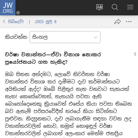
JW.ORG
ලොගින්
(opens
Change
JW.ORG
වි
new
site
වෙබ්
පෙ
පිබිදෙව්! | 2003 ජූලි 8
window)
language
අඩවියෙන
සොයන්න
කියවන්න
වර්ෂා වනාන්තර—ඒවා විනාශ නොකර
ප්‍රයෝජනයට ගත හැකිද?
ඔබ සිතන අන්දමට, ලොවේ නිවර්තන වර්ෂා
වනාන්තර විනාශ කර දැමීමට දැව කර්මාන්තයට
අයිතියක් ඇද්ද? ඔබේ පිළිතුර නැත වනවාට සැකයක්
නැත! කෙසේවෙතත්, නැතයයි පවසා ඇති
බොහෝදෙනෙකු ක්‍රියාවෙන් එසේය කියා පවසා තිබෙන
බව ඇතැම් පරිසරවේදීන් තරයේ කියා සිටින්නට
පුළුවන. නිදසුනකට, දැව ලබාගැනීම සඳහා වවන ලද
වනාන්තරවලින් නොව, නමුත් නොඉඳුල් වර්ෂා
වනාන්තරවලින් ලබාගත් අලංකාර මෙන්ම ජනප්‍රිය