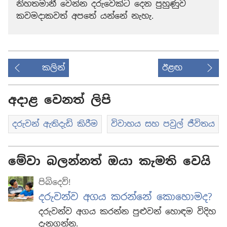
නිහතමානී වෙන්න දරුවෙක්ට දෙන පුහුණුව
කවමදාකවත් අපතේ යන්නේ නැහැ.
කලින්
ඊළඟ
අදාළ වෙනත් ලිපි
දරුවන් ඇතිදැඩි කිරීම
විවාහය සහ පවුල් ජීවිතය
මේවා බලන්නත් ඔයා කැමති වෙයි
පිබිදෙව්!
දරුවන්ව අගය කරන්නේ කොහොමද?
දරුවන්ව අගය කරන්න පුළුවන් හොඳම විදිහ
දැනගන්න.