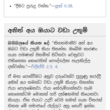
“දීමට පුරුදු වන්න.”—
ලූක් 6:38
.
අනිත් අය ඔයාට වඩා උතුම්
බයිබලයේ කියන දේ:
“නිහතමානීව අන් අය
ඔබට වඩා උතුම් කියා සිතන්න. ඔබේම කාරණා
ගැන පමණක් සිතමින් සිටිනවා වෙනුවට
එකිනෙකා කෙරෙහිත් පෞද්ගලික සැලකිල්ල
දක්වන්න.”—
ෆිලිප්පි 2:3, 4
.
ඒ මඟ පෙන්වීමට අනුව දරුවෙක්ව පුහුණු කරද්දී
අනිත් අය තමන්ට වඩා උතුම් කියලා හිතන්න
එයා පෙලඹෙනවා. එයා තේරුම්ගන්නවා හැම
කෙනෙක්ටම මොකක් හරි දක්ෂකමක් තියෙනවා
කියලා. ඒක එයාට උදව් වෙයි තමන් ගැන විතරක්
හිතන මේ සමාජයේ රැල්ලට අහු නොවී ඉන්න.