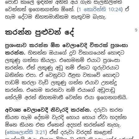
පොඩි කාලේ ඉඳන්ම අනිත් අය ගැන සැලකිලිමත්
වෙන්නත් ඉගෙනගන්න ඕනේ. (
1 කොරින්ති 10:24
) ඒ
හැම දේටම නිහතමානිකම නැතුවම බැහැ.
කරන්න පුළුවන් දේ
ප්‍රශංසාව කරන්න ඕන වෙලාවෙදි විතරක් ප්‍රශංසා
කරන්න.
හිතන්න ඔයාගේ දුව විභාගයෙන් හොඳට
ලකුණු ගත්තා කියලා. එහෙමනම් එයාට ප්‍රශංසා
කරන්න. ඒත් ලකුණු අඩු නම් ඒකට ගුරුවරයාට
බනින්න එපා. ඒ වෙනුවට ඊළඟ වතාවේ හොඳට
පාඩම් කරලා වැඩි ලකුණු ගන්න එයාව උනන්දු
කරන්න. එහෙම කරනවා නම් එයාගේ අඩුපාඩු
තේරුම් අරන් නිහතමානී වෙන්න එයා ඉගෙනගනියි.
අවශ්‍ය වෙලාවෙදී නිවැරදි කරන්න.
දරුවා කරන
කියන හැම දේකම වැරදි හොය හොය ඒවා හදන්න
ඕනෙ කියන එක ඒකෙන් අදහස් කරන්නේ නැහැ.
(
කොලොස්සි 3:21
) ඒත් දරුවා වරදක් කළොත්