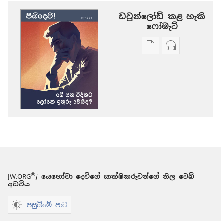
ඩවුන්ලෝඩ් කළ හැකි
‍‍ෆෝමැට්
ප්‍රකාශන
ඕඩියෝ
ඩවුන්ලෝඩ්
ඩවුන්ලෝඩ්
කරගන්න
කරගන්න
පුළුවන්
පුළුවන්
ක්‍රම
ක්‍රම
පිබිදෙව්!
පිබිදෙව්!
මේ
මේ
යන
යන
විදිහට
විදිහට
ලෝකේ
ලෝකේ
ඉතුරු
ඉතුරු
®
JW.ORG
/ යෙහෝවා දෙවිගේ සාක්ෂිකරුවන්ගේ නිල වෙබ්
වෙයිද?
වෙයිද?
අඩවිය
පසුබිමේ පාට