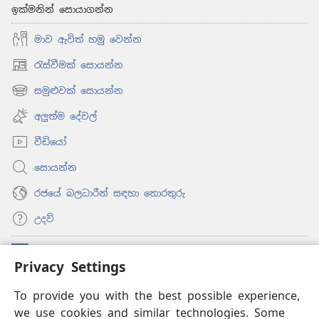
ඉක්මනින් සොයාගන්න
මාව ඇවිත් හමු වෙන්න
රැස්වීමක් සොයන්න
(opens
new
සමුළුවක් සොයන්න
(opens
window)
new
අලුත්ම දේවල්
window)
වීඩියෝ
සොයන්න
රජයේ බලධාරීන් සඳහා තොරතුරු
උදව්
සම්මාදම්
(opens
Privacy Settings
new
window)
ඔන්ලයින් ලයිබ්‍රරි
To provide you with the best possible experience,
(opens
we use cookies and similar technologies. Some
new