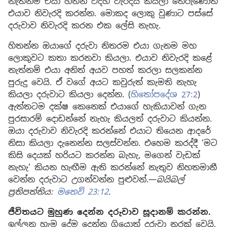
නැත්නම් එයා හිතන විදිහ වැරදියි කියලා තේරුණොත්
එයාව නිවැරදි කරන්න. මොකද ලොකු වුණාට පස්සේ
දරුවාව නිවැරදි කරන එක ලේසි නැහැ.
හිතන්න ඔයාගේ දරුවා නිතරම එයා ගැනම මහ
ලොකුවට කතා කරනවා කියලා. එයාව නිවැරදි කළේ
නැත්නම් එයා අනිත් අයව පහත් කරලා සලකන්න
පුරුදු වෙයි. ඒ වගේ අයට කවුරුත් කැමති නැහැ
කියලා දරුවාට කියලා දෙන්න. (
හිතෝපදේශ 27:2
)
ඇත්තටම දක්ෂ කෙනෙක් එයාගේ හැකියාවන් ගැන
පුරසාරම් දොඩන්නේ නැහැ කියලත් දරුවාට කියන්න.
ඔයා දරුවාව නිවැරදි කරන්නේ එයාට තියෙන ආදරේ
නිසා කියලා දැනෙන්න සලස්වන්න. එහෙම කරද්දී ‘මට
කිසි දෙයක් හරියට කරන්න බැහැ, මගෙන් වැඩක්
නැහැ’ කියන හැඟීම ඇති කරන්නේ නැතුව නිහතමානී
වෙන්න දරුවාට උගන්වන්න පුළුවන්.—
බයිබල්
ප්‍රතිපත්තිය:
මතෙව් 23:12
.
ජීවිතයට මුහුණ දෙන්න දරුවාව සූදානම් කරන්න.
ඉල්ලන හැම දේම දෙන්න ගියොත් දරුවා නරක් වෙයි.