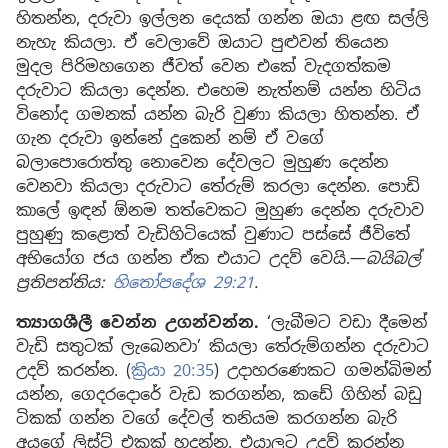
හිතන්න, දරුවා ඉල්ලන දෙයක් ගන්න ඔයා ළඟ සල්ලි
නැහැ කියලා. ඒ වෙලාවේ ඔයාට පුළුවන් තියෙන
මුදල පිරිමහගෙන ජීවත් වෙන එකේ වැදගත්කම
දරුවාට කියලා දෙන්න. එහෙම නැත්නම් යන්න හිටිය
විනෝද ගමනක් යන්න බැරි වුණා කියලා හිතන්න. ඒ
ගැන දරුවා ඉන්නේ දුකෙන් නම් ඒ වගේ
බලාපොරොත්තු නොවෙන දේවලට මුහුණ දෙන්න
වෙනවා කියලා දරුවාට තේරුම් කරලා දෙන්න. පොඩි
කාලේ ඉඳන් ඕනම තත්වෙකට මුහුණ දෙන්න දරුවාව
පුහුණු කළොත් වැඩිහිටියෙක් වුණාට පස්සේ ජීවිතේ
අභියෝග ජය ගන්න ඒක එයාට උදව් වෙයි.—
බයිබල්
ප්‍රතිපත්තිය:
හිතෝපදේශ 29:21
.
ත්‍යාගශීලී වෙන්න උගන්වන්න.
‘ලැබීමට වඩා දීමෙන්
වැඩි සතුටක් ලැබෙනවා’ කියලා තේරුම්ගන්න දරුවාට
උදව් කරන්න. (
ක්‍රියා 20:35
) උදාහරණෙකට ගමන්බිමන්
යන්න, ගෙදරදොරේ වැඩ කරගන්න, කඩේ ගිහින් බඩු
ටිකක් ගන්න වගේ දේවල් තනියම කරගන්න බැරි
අයගේ ලිස්ට් එකක් හදන්න. එයාලට උදව් කරන්න