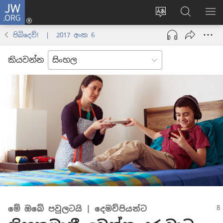
JW.ORG
ලොගින්
(opens
Change
JW.ORG
වි
new
site
වෙබ්
පෙ
පිබිදෙව්! | 2017 අංක 6
window)
language
අඩවියෙන
සොයන්න
කියවන්න
මේ ඔබේ පවුලටයි | දෙමව්පියන්ට