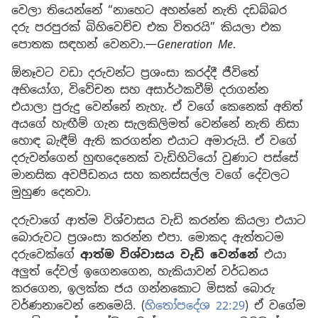
වෙලා තියෙන්නේ “නාහෙට අහන්නේ නැති දඩබ්බර
දරු පරපුරක් බිහිවෙච්ච එක විතරයි” කියලා එක
පොතක සඳහන් වෙනවා.—
Generation Me
.
ඕනෑවට වඩා දරුවන්ට ප්‍රශංසා කරද්දී ජීවිතේ
අභියෝග, විවේචන සහ අසාර්ථකවීම් දරාගන්න
එයාලා පුරුදු වෙන්නේ නැහැ. ඒ වගේ කෙනෙක් අනිත්
අයගේ හැඟීම් ගැන සැලකිලිමත් වෙන්නේ නැති නිසා
හොඳ බැඳීම් ඇති කරගන්න එයාට අමාරුයි. ඒ වගේ
දරුවන්ගෙන් හුඟදෙනෙක් වැඩිහිටියෝ වුණාට පස්සේ
මානසික අවපීඩනය සහ කනස්සල්ල වගේ දේවලට
මුහුණ දෙනවා.
දරුවාගේ ආත්ම විශ්වාසය වැඩි කරන්න කියලා එයාට
බොරුවට ප්‍රශංසා කරන්න එපා. මොකද ඇත්තටම
දරුවෙක්ගේ
ආත්ම විශ්වාසය වැඩි වෙන්නේ
එයා
අලුත් දේවල් ඉගෙනගෙන, හැකියාවන් වර්ධනය
කරගෙන, ඉලක්ක ජය ගන්නකොට මිසක් බොරු
වර්ණනාවෙන් නෙමෙයි. (
හිතෝපදේශ 22:29
) ඒ වගේම