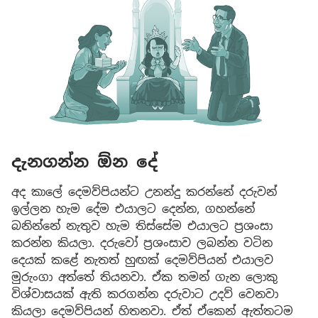
දැනගන්න ඕන දේ
අද කාලේ දෙමව්පියන්ට උනන්දු කරන්නේ දරුවන්
ඉල්ලන හැම දේම එයාලට දෙන්න, ගහන්නේ
බනින්නේ නැතුව හැම තිස්සේම එයාලට ප්‍රශංසා
කරන්න කියලා. දරුවෝ ප්‍රශංසාව ලබන්න වටින
දෙයක් කළේ නැතත් හුඟක් දෙමව්පියන් එයාලව
මුරුංගා අත්තේ තියනවා. ඒක තමන් ගැන ලොකු
විශ්වාසයක් ඇති කරගන්න දරුවාට උදව් වෙනවා
කියලා දෙමව්පියන් හිතනවා. ඒත් ඒකෙන් ඇත්තටම