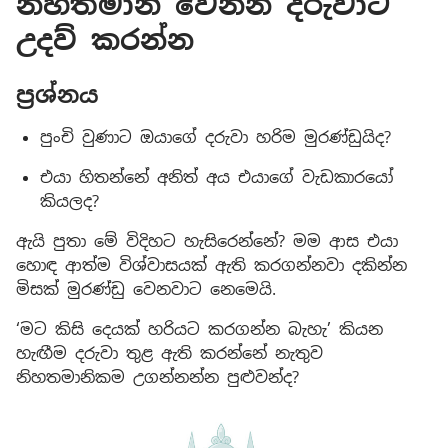
නිහතමානී වෙන්න දරුවාට
උදව් කරන්න
ප්‍රශ්නය
පුංචි වුණාට ඔයාගේ දරුවා හරිම මුරණ්ඩුයිද?
එයා හිතන්නේ අනිත් අය එයාගේ වැඩකාරයෝ
කියලද?
ඇයි පුතා මේ විදිහට හැසිරෙන්නේ? මම ආස එයා
හොඳ ආත්ම විශ්වාසයක් ඇති කරගන්නවා දකින්න
මිසක් මුරණ්ඩු වෙනවාට නෙමෙයි.
‘මට කිසි දෙයක් හරියට කරගන්න බැහැ’ කියන
හැඟීම දරුවා තුළ ඇති කරන්නේ නැතුව
නිහතමානිකම උගන්නන්න පුළුවන්ද?