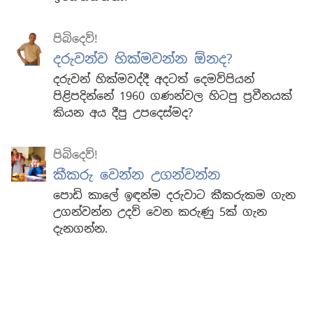
පිබිදෙව්!
දරුවන්ව හික්මවන්න ඕනද?
දරුවන් හික්මවද්දී අදටත් දෙමව්පියන්
පිළිපදින්නේ 1960 ගණන්වල හිටපු ප්‍රවීනයක්
කියන අය දීපු උපදෙස්මද?
පිබිදෙව්!
කීකරු වෙන්න උගන්වන්න
පොඩි කාලේ ඉඳන්ම දරුවාට කීකරුකම ගැන
උගන්වන්න උදව් වෙන කරුණු 5ක් ගැන
දැනගන්න.