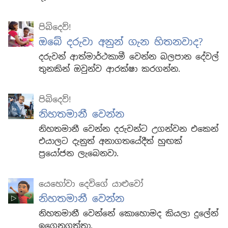
පිබිදෙව්!
ඔබේ දරුවා අනුන් ගැන හිතනවාද?
දරුවන් ආත්මාර්ථකාමී වෙන්න බලපාන දේවල්
තුනකින් ඔවුන්ව ආරක්ෂා කරගන්න.
පිබිදෙව්!
නිහතමානී වෙන්න
නිහතමානී වෙන්න දරුවන්ට උගන්වන එකෙන්
එයාලට දැනුත් අනාගතයේදීත් හුඟක්
ප්‍රයෝජන ලැබෙනවා.
යෙහෝවා දෙවිගේ යාළුවෝ
නිහතමානී වෙන්න
නිහතමානී වෙන්නේ කොහොමද කියලා දුලේන්
ඉගෙනගත්තා.