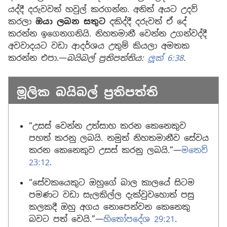
යද්දී දරුවවත් හවුල් කරගන්න. අනිත් අයට උදව්
කරලා
ඔයා ලබන සතුට
දකිද්දී දරුවත් ඒ දේ
කරන්න ඉගෙනගනියි. නිහතමානී වෙන්න උගන්වද්දී
අවවාදයට වඩා ආදර්ශය උතුම් කියලා අමතක
කරන්න එපා.—
බයිබල් ප්‍රතිපත්තිය:
ලූක් 6:38
.
මූලික බයිබල් ප්‍රතිපත්ති
“උසස් වෙන්න උත්සාහ කරන කෙනෙකුව
පහත් කරනු ලබයි. නමුත් නිහතමානීව සේවය
කරන කෙනෙකුව උසස් කරනු ලබයි.”—
මතෙව්
23:12
.
“සේවකයෙකුට ඔහුගේ බාල කාලයේ සිටම
පමණට වඩා සැලකිල්ල දැක්වුවහොත් පසු
කලකදී ඔහු අගය නොපෙන්වන කෙනෙකු
බවට පත් වෙයි.”—
හිතෝපදේශ 29:21
.