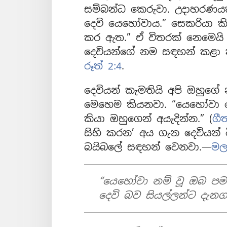
සම්බන්ධ කෙරුවා. උදාහරණ
දෙවි යෙහෝවාය.” සෙකරියා ක
කර ඇත.” ඒ විතරක් නෙමෙයි 
දෙවියන්ගේ නම සඳහන් කළා කිය
රූත් 2:4
.
දෙවියන් කැමතියි අපි ඔහුගේ
මෙහෙම කියනවා. “යෙහෝවා ද
කියා ඔහුගෙන් අයැදින්න.” (
ගී
සිහි කරන’ අය ගැන දෙවියන් 
බයිබලේ සඳහන් වෙනවා.—
මල
“යෙහෝවා නම් වූ ඔබ ප
දෙවි බව සියල්ලන්ට දැන