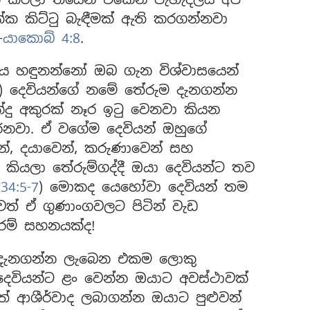
 කිට්ටු බැඳීමක් ඇති කරගන්නවා
—
යාකොබ් 4:8
.
ය හඳුනන්නෝ ඔබ ගැන විශ්වාසයෙන්
) දෙවියන්ගේ නමේ තේරුම දැනගන්න
දු අකුරක් නෑර ඉටු වෙනවා කියන
රනවා. ඒ වගේම දෙවියන් ඔහුගේ
යෙන්, දයාවෙන්, කරුණාවෙන් සහ
කියලා තේරුම්ගද්දී ඔයා දෙවියන්ට තව
34:5-7
) මොකද යෙහෝවා දෙවියන් තම
වත් ඒ ගුණාංගවලට පිටින් වැඩ
ම් සහනයක්ද!
ම දැනගන්න ලැබෙන එකම ලොකු
දෙවියන්ට ළං වෙන්න ඔයාට අවස්ථාවක්
ත් ආශීර්වාද ලබාගන්න ඔයාට පුළුවන්