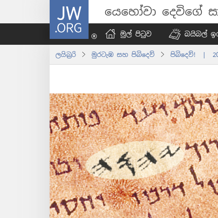
JW.ORG
යෙහෝවා දෙවිගේ සා
මුල් පිටුව
බයිබල් ඉග
ලයිබ්‍රරි
මුරටැඹ සහ පිබිදෙව්
පිබිදෙව්! | 2