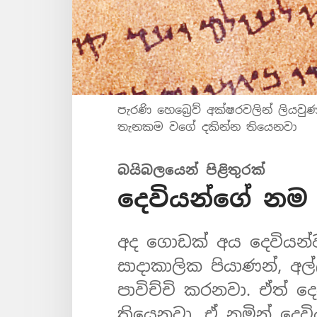
පැරණි හෙබ්‍රෙව් අක්ෂරවලින් ලියව
තැනකම වගේ දකින්න තියෙනවා
බයිබලයෙන් පිළිතුරක්
දෙවියන්ගේ නම
අද ගොඩක් අය දෙවියන්ව 
සාදාකාලික පියාණන්, අ
පාවිච්චි කරනවා. ඒත් 
තියෙනවා. ඒ නමින් දෙව