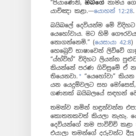
“පියාණෙනි,
ඔබගේ
නාමය ගෞර
යාච්ඤා කළා.—
යොහන් 12:28
.
බයිබලේ දෙවියන්ම මේ විදිහ
යෙහෝවාය. මට හිමි ගෞරවය
නොගන්නෙමි.” (
යෙසායා 42:8
)
හෙබ්‍රෙව් භාෂාවෙන් ලිව්වේ ග
“ය්හ්ව්හ්” විදිහට ලියන්න පුළු
කියන්නේ පරණ ගිවිසුමේ ඒ න
තියෙනවා.
“යෙහෝවා” කියන නම
a
යන යෙදුම්වලට සහ මෝසෙස්, 
ගණනක් බයිබලයේ සඳහන් වෙ
තමන්ව නමින් හඳුන්වන්න එප
කොතනකවත් කියලා නැහැ. දෙ
දෙවියන්ගේ නම පාවිච්චි කළ
එයාලා තමන්ගේ දරුවන්ට දීප