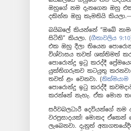
ඔහුගේ නම දැනගෙන ඔහු එක්ක
දකින්න ඔහු කැමතියි කියලා.
බයිබලේ කියන්නේ “ඔබේ නාම
සිටිති” කියලා. (
ගීතාවලිය 9:10
එක ඔහු දීලා තියෙන පොරොන්
විශ්වාසය තවත් ශක්තිමත් ක
පොරොන්දු ඉටු කරද්දී ප්‍රේම
යුක්තිගරුකව කටයුතු කරනවා 
තවත් ළං වෙනවා. (
නික්මයාම 
පොරොන්දු ඉටු කරද්දී කවමදා
කරන්නේ නැහැ. ඒක මොන තර
සර්වබලධාරී දෙවියන්ගේ න
වරප්‍රසාදයක්! මොකද ඒකෙන් 
ලැබෙනවා. දැනුත් අනාගතයේදී