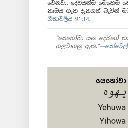
වෙනවා. දෙවියන්ම මෙහෙම පො
නාමය ගැන දැනගත් බැවින් ම
ගීතාවලිය 91:14
.
“යෙහෝවා යන දෙවිගේ නාම
ගලවාගනු ඇත.”—
යෝවෙල්