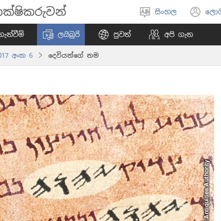
ක්ෂිකරුවන්
සිංහල
ලොග
භාෂාව
(o
තෝරන්න
ne
ැන්වීම්
ලයිබ්‍රරි
පුවත්
අපි ගැන
wi
017 අංක 6
දෙවියන්ගේ නම