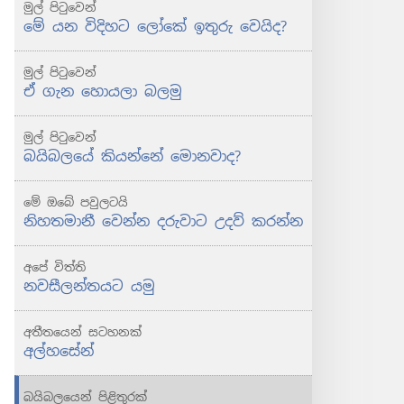
මුල් පිටුවෙන්
යන
යන
මේ යන විදිහට ලෝකේ ඉතුරු වෙයිද?
විදිහට
විදිහට
ලෝකේ
ලෝකේ
මුල් පිටුවෙන්
ඉතුරු
ඉතුරු
ඒ ගැන හොයලා බලමු
වෙයිද?
වෙයිද?
මුල් පිටුවෙන්
බයිබලයේ කියන්නේ මොනවාද?
මේ ඔබේ පවුලටයි
නිහතමානී වෙන්න දරුවාට උදව් කරන්න
අපේ විත්ති
නවසීලන්තයට යමු
අතීතයෙන් සටහනක්
අල්හසේන්
බයිබලයෙන් පිළිතුරක්