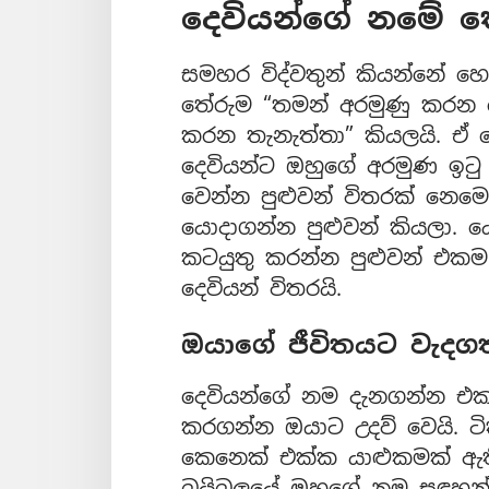
දෙවියන්ගේ නමේ 
සමහර විද්වතුන් කියන්නේ හෙ
තේරුම “තමන් අරමුණු කරන දේ 
කරන තැනැත්තා” කියලයි. ඒ ත
දෙවියන්ට ඔහුගේ අරමුණ ඉ
වෙන්න පුළුවන් විතරක් නෙම
යොදාගන්න පුළුවන් කියලා.
කටයුතු කරන්න පුළුවන් එකම 
දෙවියන් විතරයි.
ඔයාගේ ජීවිතයට වැදගත
දෙවියන්ගේ නම දැනගන්න එක ඔ
කරගන්න ඔයාට උදව් වෙයි. ට
කෙනෙක් එක්ක යාළුකමක් ඇති
බයිබලයේ ඔහුගේ නම සඳහන් ක