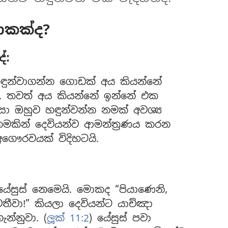
ොකක්ද?
ේ:
ව හඳුන්වාගන්න ගොඩක් අය කියන්නේ
ා. තවත් අය කියන්නේ ඉන්නේ එක
සා ඔහුව හඳුන්වන්න නමක් අවශ්‍ය
මකින් දෙවියන්ව ආමන්ත්‍රණය කරන
ෞරවයක් විදිහටයි.
යේසුස් නෙමෙයි. මොකද “පියාණෙනි,
ීවා!” කියලා දෙවියන්ට යාච්ඤා
න්නුවා. (
ලූක් 11:2
) යේසුස් පවා