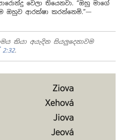
රොන්දු වෙලා තියෙනවා. “ඔහු මාගේ
ම ඔහුව ආරක්ෂා කරන්නෙමි.”—
ය කියා අයැදින සියලුදෙනාවම
 2:32
.