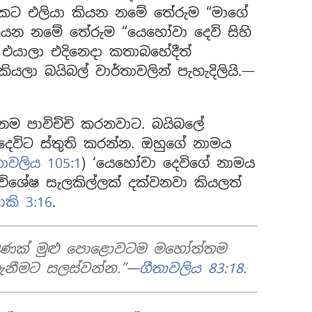
යකට එලියා කියන නමේ තේරුම “මාගේ
ියන නමේ තේරුම “යෙහෝවා දෙවි සිහි
එයාලා එදිනෙදා කතාබහේදීත්
ලා බයිබල් වාර්තාවලින් පැහැදිලියි.—
 නම පාවිච්චි කරනවාට. බයිබලේ
ෙවිට ස්තුති කරන්න. ඔහුගේ නාමය
තාවලිය 105:1
) ‘යෙහෝවා දෙවිගේ නාමය
විශේෂ සැලකිල්ලක් දක්වනවා කියලත්
ාකි 3:16
.
මණක් මුළු පොළොවටම මහෝත්තම
ගැනීමට සලස්වන්න.”—
ගීතාවලිය 83:18
.