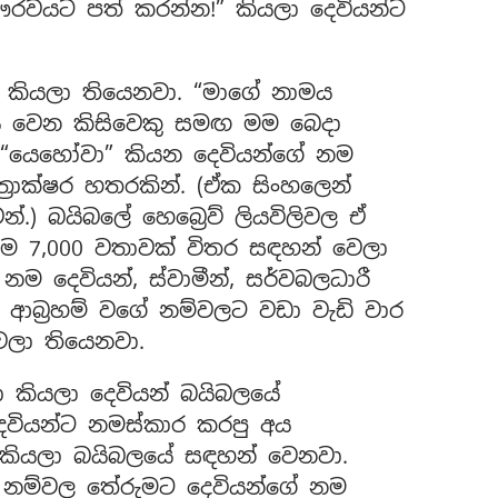
වයට පත් කරන්න!” කියලා දෙවියන්ට
ට කියලා තියෙනවා. “මාගේ නාමය
 වෙන කිසිවෙකු සමඟ මම බෙදා
 “යෙහෝවා” කියන දෙවියන්ගේ නම
ාත්‍රාක්ෂර හතරකින්. (ඒක සිංහලෙන්
වන්.) බයිබලේ හෙබ්‍රෙව් ලියවිලිවල ඒ
ම 7,000 වතාවක් විතර සඳහන් වෙලා
 දෙවියන්, ස්වාමීන්, සර්වබලධාරී
ආබ්‍රහම් වගේ නම්වලට වඩා වැඩි වාර
ලා තියෙනවා.
ා කියලා දෙවියන් බයිබලයේ
වියන්ට නමස්කාර කරපු අය
ා කියලා බයිබලයේ සඳහන් වෙනවා.
ු නම්වල තේරුමට දෙවියන්ගේ නම