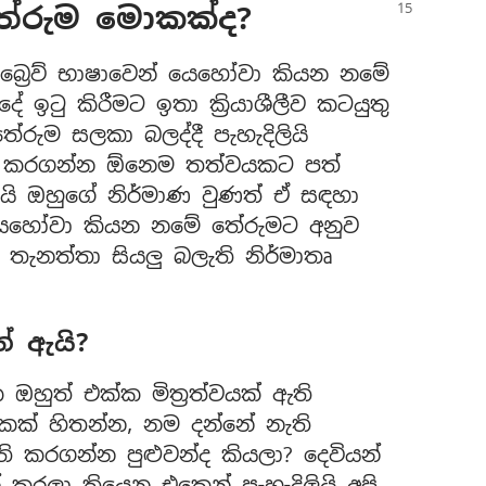
තේරුම මොකක්ද?
බ්‍රෙව් භාෂාවෙන් යෙහෝවා කියන නමේ
ඉටු කිරීමට ඉතා ක්‍රියාශීලීව කටයුතු
ේරුම සලකා බලද්දී පැහැදිලියි
ටු කරගන්න ඕනෙම තත්වයකට පත්
ෙයි ඔහුගේ නිර්මාණ වුණත් ඒ සඳහා
 යෙහෝවා කියන නමේ තේරුමට අනුව
තැනත්තා සියලු බලැති නිර්මාතෘ
් ඇයි?
හුත් එක්ක මිත්‍රත්වයක් ඇති
ිකක් හිතන්න, නම දන්නේ නැති
 කරගන්න පුළුවන්ද කියලා? දෙවියන්
රලා තියෙන එකෙන් පැහැදිලියි අපි