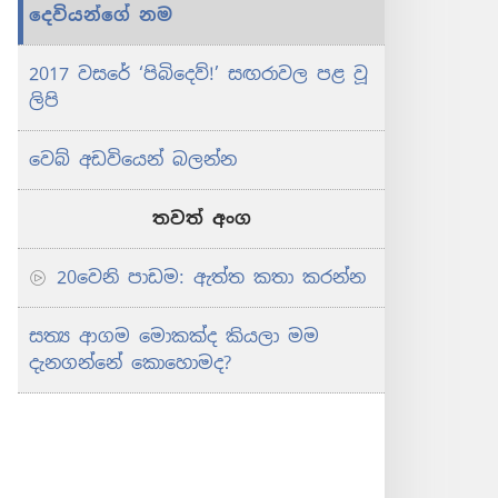
දෙවියන්ගේ නම
2017 වසරේ ‘පිබිදෙව්!’ සඟරාවල පළ වූ
ලිපි
වෙබ් අඩවියෙන් බලන්න
තවත් අංග
20වෙනි පාඩම: ඇත්ත කතා කරන්න
සත්‍ය ආගම මොකක්ද කියලා මම
දැනගන්නේ කොහොමද?