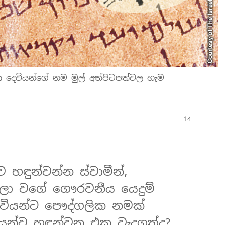
ුණ දෙවියන්ගේ නම මුල් අත්පිටපත්වල හැම
හඳුන්වන්න ස්වාමීන්,
ල්ලා වගේ ගෞරවනීය යෙදුම්
දෙවියන්ට පෞද්ගලික නමක්
ියන්ව හඳුන්වන එක වැදගත්ද?