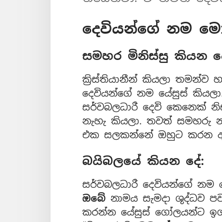
දෙවියන්ගේ නම ම
සමහර මිනිස්සු කියන ද
ක්‍රිස්තියානීන් කියලා තමන්
දෙවියන්ගේ නම යේසුස් කියල
සර්වබලධාරී දෙවි කෙනෙක් නි
නැහැ කියලා. තවත් සමහරු න
එක සලකන්නේ ඔහුට කරන අග
බයිබලයේ කියන දේ:
සර්වබලධාරී දෙවියන්ගේ නම 
ඔබේ
නාමය සැමදා ශුද්ධව පවත
කරන්න යේසුස් ගෝලයන්ට ඉගැ