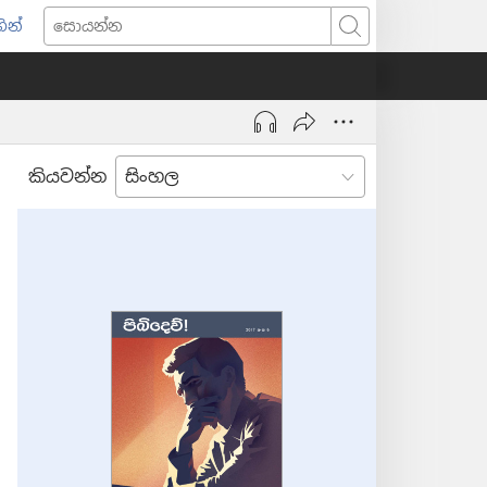
ින්
pens
සොයන්න
w
ndow)
කියවන්න