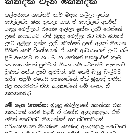
කන්දක් වැනි කෙන්දක්
ගල්පරයක නැත්නම් නැව් බඳක ඇලිලා ඉන්න
බෙල්ලන්ව ඔයා දැකලා ඇති. ඒ බෙල්ලන් අතරින්
යාත්‍රා බෙල්ලාට එහෙම ඇලිලා ඉන්න උදව් වෙන්නේ
උගේ කපාටයයි. ඒත් මුහුදු බෙල්ලා ඊට වඩා වෙනස්.
ඌට ඇලිලා ඉන්න උදව් වෙන්නේ උගේ ඇඟේ තියෙන
සිහින් කෙඳි විශේෂයක්. ඒ කෙඳි ආධාරයෙන් ඌට යම්
ප්‍රමාණයකට එහෙ මෙහෙ යන්නත් පහසුවෙන් කෑම
හොයාගන්නත් පුළුවන්. ඕනෙ නම් වෙනස්ම තැනකට
වුණත් යන්න ඌට පුළුවන්. මේ කෙඳි බැලූ බැල්මට
හරිම සියුම් වගෙයි පෙනෙන්නේ. ඒත් මුහුදේ චණ්ඩ
රළ පහරටවත් ඒවා කැඩෙන්නේ නම් නැහැ. ඒ
කොහොමද?
මේ ගැන හිතන්න:
මුහුදු බෙල්ලාගේ කෙන්දක එක
කොටසක් හරිම සියුම් ඒ වගේම ඇදෙනසුලුයි. ඒත්
අනිත් කොටසට තියෙන්නේ තද ස්වභාවයක්.
පර්යේෂකයන් කියන්නේ කෙන්දේ ඇදෙනසුලු කොටසේ