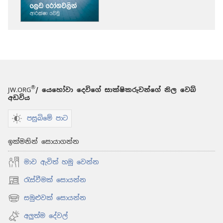
ක්‍රම
ක්‍රම
පිබිදෙව්!
පිබිදෙව්!
ලෙඩ
ලෙඩ
රෝගවලින්
රෝගවලින්
ආරක්ෂා
ආරක්ෂා
වෙමු
වෙමු
®
JW.ORG
/ යෙහෝවා දෙවිගේ සාක්ෂිකරුවන්ගේ නිල වෙබ්
අඩවිය
පසුබිමේ පාට
ඉක්මනින් සොයාගන්න
මාව ඇවිත් හමු වෙන්න
රැස්වීමක් සොයන්න
(opens
new
සමුළුවක් සොයන්න
(opens
window)
new
අලුත්ම දේවල්
window)