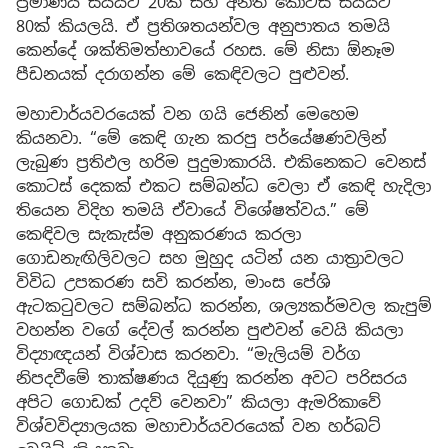
ප්‍රමාණය සියයට 20ක් සහ අනිත් කොටස සියයට
80ක් කියලයි. ඒ ප්‍රතිශතයන්වල අනුපාතය තමයි
කෙන්දේ ශක්තිමත්භාවයේ රහස. මේ නිසා ඕනෑම
පීඩනයක් දරාගන්න මේ කෙඳිවලට පුළුවන්.
මහාචාර්යවරයෙක් වන ගයි ජෙනින් මෙහෙම
කියනවා. “මේ කෙඳි ගැන කරපු පර්යේෂණවලින්
ලැබුණ ප්‍රතිඵල හරිම පුදුමාකාරයි. එකිනෙකට වෙනස්
කොටස් දෙකක් එකට සම්බන්ධ වෙලා ඒ කෙඳි හැදිලා
තියෙන විදිහ තමයි ඒවායේ විශේෂත්වය.” මේ
කෙඳිවල සැකැස්ම අනුකරණය කරලා
ගොඩනැඟිලිවලට සහ මුහුද යටින් යන යාත්‍රාවලට
විවිධ උපකරණ සවි කරන්න, මාංස පේශි
ඇටකටුවලට සම්බන්ධ කරන්න, ශල්‍යකර්මවල කැපුම්
වහන්න වගේ දේවල් කරන්න පුළුවන් වෙයි කියලා
විද්‍යාඥයන් විශ්වාස කරනවා. “මැලියම් වර්ග
නිපදවීමේ තාක්ෂණය දියුණු කරන්න අවට පරිසරය
අපිට ගොඩක් උදව් වෙනවා” කියලා ඇමරිකාවේ
විශ්වවිද්‍යාලයක මහාචාර්යවරයෙක් වන හර්බට්