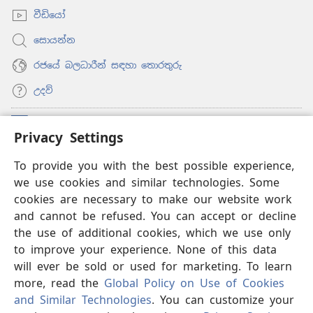
වීඩියෝ
සොයන්න
රජයේ බලධාරීන් සඳහා තොරතුරු
උදව්
සම්මාදම්
(opens
Privacy Settings
new
window)
To provide you with the best possible experience,
ඔන්ලයින් ලයිබ්‍රරි
(opens
we use cookies and similar technologies. Some
new
®
JW Hub
window)
cookies are necessary to make our website work
(opens
and cannot be refused. You can accept or decline
new
®
‘JW ලයිබ්‍රරි’
window)
the use of additional cookies, which we use only
to improve your experience. None of this data
will ever be sold or used for marketing. To learn
more, read the
Global Policy on Use of Cookies
and Similar Technologies
. You can customize your
Copyright
© 2026 Watch Tower Bible and Tract Society of Pennsylvania.
භාවිත කිරීමේ නීති
|
පෞද්ගලික තොරතුරු රැකීම
|
PRIVACY