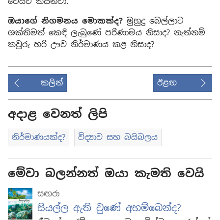
වෙයිට් කියනවා.
ඔයාගේ නිගමනය මොකක්ද?
මුහුදු බෙල්ලාට
ශක්තිමත් කෙඳි ලැබුණේ පරිණාමය නිසාද? නැත්නම්
කවුරු හරි ඌව නිර්මාණය කළ නිසාද?
කලින්
ඊළඟ
අදාළ වෙනත් ලිපි
නිර්මාණයක්ද?
විද්‍යාව සහ බයිබලය
මේවා බලන්නත් ඔයා කැමති වෙයි
සඟරා
සියල්ල ඇති වුණේ අහම්බෙන්ද?