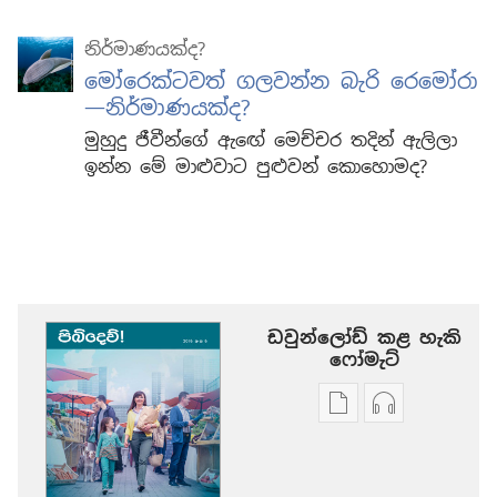
නිර්මාණයක්ද?
මෝරෙක්ටවත් ගලවන්න බැරි රෙමෝරා
—නිර්මාණයක්ද?
මුහුදු ජීවීන්ගේ ඇඟේ මෙච්චර තදින් ඇලිලා
ඉන්න මේ මාළුවාට පුළුවන් කොහොමද?
ඩවුන්ලෝඩ් කළ හැකි
‍‍ෆෝමැට්
ප්‍රකාශන
ඕඩියෝ
ඩවුන්ලෝඩ්
ඩවුන්ලෝඩ්
කරගන්න
කරගන්න
පුළුවන්
පුළුවන්