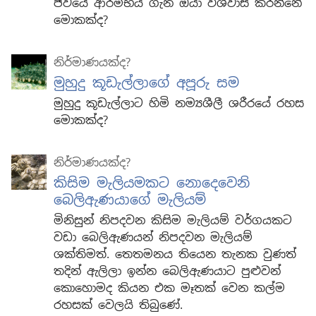
ජීවයේ ආරම්භය ගැන ඔයා විශ්වාස කරන්නේ
මොකක්ද?
නිර්මාණයක්ද?
මුහුදු කූඩැල්ලාගේ අපූරු සම
මුහුදු කූඩැල්ලාට හිමි නම්‍යශීලී ශරීරයේ රහස
මොකක්ද?
නිර්මාණයක්ද?
කිසිම මැලියමකට නොදෙවෙනි
බෙලිඇණයාගේ මැලියම්
මිනිසුන් නිපදවන කිසිම මැලියම් වර්ගයකට
වඩා බෙලිඇණයන් නිපදවන මැලියම්
ශක්තිමත්. තෙතමනය තියෙන තැනක වුණත්
තදින් ඇලිලා ඉන්න බෙලිඇණයාට පුළුවන්
කොහොමද කියන එක මෑතක් වෙන කල්ම
රහසක් වෙලයි තිබුණේ.