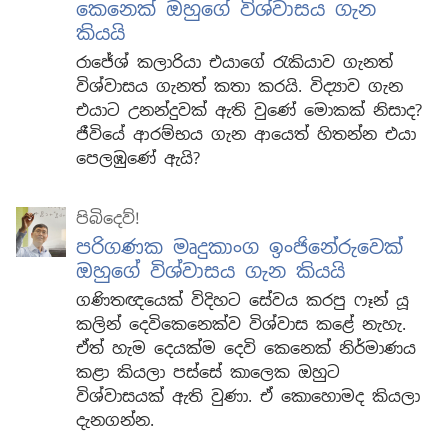
කෙනෙක් ඔහුගේ විශ්වාසය ගැන
කියයි
රාජේශ් කලාරියා එයාගේ රැකියාව ගැනත්
විශ්වාසය ගැනත් කතා කරයි. විද්‍යාව ගැන
එයාට උනන්දුවක් ඇති වුණේ මොකක් නිසාද?
ජීවියේ ආරම්භය ගැන ආයෙත් හිතන්න එයා
පෙලඹුණේ ඇයි?
පිබිදෙව්!
පරිගණක මෘදුකාංග ඉංජිනේරුවෙක්
ඔහුගේ විශ්වාසය ගැන කියයි
ගණිතඥයෙක් විදිහට සේවය කරපු ෆෑන් යූ
කලින් දෙවිකෙනෙක්ව විශ්වාස කළේ නැහැ.
ඒත් හැම දෙයක්ම දෙවි කෙනෙක් නිර්මාණය
කළා කියලා පස්සේ කාලෙක ඔහුට
විශ්වාසයක් ඇති වුණා. ඒ කොහොමද කියලා
දැනගන්න.