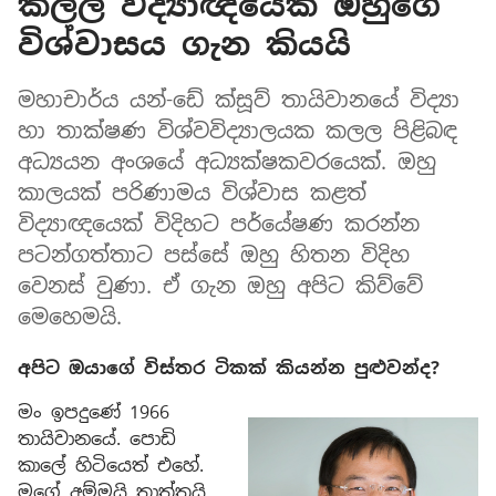
කලල විද්‍යාඥයෙක් ඔහුගේ
විශ්වාසය ගැන කියයි
මහාචාර්ය යන්-ඩේ ක්සූව් තායිවානයේ විද්‍යා
හා තාක්ෂණ විශ්වවිද්‍යාලයක කලල පිළිබඳ
අධ්‍යයන අංශයේ අධ්‍යක්ෂකවරයෙක්. ඔහු
කාලයක් පරිණාමය විශ්වාස කළත්
විද්‍යාඥයෙක් විදිහට පර්යේෂණ කරන්න
පටන්ගත්තාට පස්සේ ඔහු හිතන විදිහ
වෙනස් වුණා. ඒ ගැන ඔහු අපිට කිව්වේ
මෙහෙමයි.
අපිට ඔයාගේ විස්තර ටිකක් කියන්න පුළුවන්ද?
මං ඉපදුණේ 1966
තායිවානයේ. පොඩි
කාලේ හිටියෙත් එහේ.
මගේ අම්මයි තාත්තයි