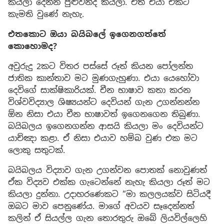
කියලා දෙන්න පුළුවන්ද කියලා. ඒත් එයා ඒකට
කැමති වුණේ නැහැ.
එතකොට ඔයා බයිබලේ ඉගෙනගත්තේ
කොහොමද?
අවුරුදු 2කට විතර පස්සේ රූත් කියන පෝලන්ත
ජාතික කාන්තාව මට මුණගැහුණා. එයා යෙහෝවා
දෙවිගේ සාක්ෂිකාරියක්. චීන භාෂාව කතා කරන
විශ්වවිද්‍යාල ශිෂ්‍යයන්ට දෙවියන් ගැන උගන්නන්න
ඕන නිසා එයා චීන භාෂාවත් ඉගෙනගෙන තිබුණා.
බයිබලය ඉගෙනගන්න ආසයි කියලා මං දෙවියන්ට
යාච්ඤා කළා. ඒ නිසා එයාව හම්බ වුණ එක මට
ලොකු සතුටක්.
බයිබලය විද්‍යාව ගැන උගන්වන පොතක් නොවුණත්
ඒක විද්‍යව එක්ක ගැටෙන්නේ නැහැ කියලා රූත් මට
කියලා දුන්නා. උදාහරණෙකට “මා කලලයක්ව සිටියදී
ඔබට මාව පෙනුණේය. මාගේ අවයව සෑදෙන්නත්
කලින් ඒ සියල්ල ගැන තොරතුරු ඔබේ ලියවිල්ලෙහි