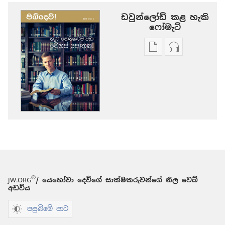
ඩවුන්ලෝඩ් කළ හැකි
‍‍ෆෝමැට්
ප්‍රකාශන
ඕඩියෝ
ඩවුන්ලෝඩ්
ඩවුන්ලෝඩ්
කරගන්න
කරගන්න
පුළුවන්
පුළුවන්
ක්‍රම
ක්‍රම
පිබිදෙව්!
පිබිදෙව්!
හැම
හැම
පොතකටම
පොතකටම
වඩා
වඩා
වෙනස්
වෙනස්
පොතක්!
පොතක්!
®
JW.ORG
/ යෙහෝවා දෙවිගේ සාක්ෂිකරුවන්ගේ නිල වෙබ්
අඩවිය
පසුබිමේ පාට