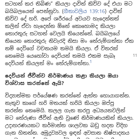
සටහන් කර තිබිණ” කියලා දාවිත් කිව්ව දේ එයා මට
බයිබලයෙන් පෙන්නුවා. (
ගීතාවලිය 139:16
) දාවිත්
කිව්ව දේ හරි. අපේ ශරීරයේ අවයව හැදෙන්නත්
කලින් ඒවා හැදෙන්න ඕනේ කොහොමද කියලා
තොරතුරු සටහන් වෙලයි තියෙන්නේ. බයිබලයේ
තියෙන තොරතුරු නිවැරදි නිසා මං තේරුම්ගත්තා ඒක
නම් දෙවිගේ වචනයම තමයි කියලා. ඒ විතරක්
නෙමෙයි යෙහෝවා දෙවියන් තමයි
එකම සැබෑ
1
දෙවියන් කියලත් මං තේරුම්ගත්තා.
දෙවියන් ජීවීන්ව නිර්මාණය කළා කියලා ඔයා
විශ්වාස කරන්නේ ඇයි?
විද්‍යාත්මක පර්යේෂණ කරන්නේ ඇත්ත හොයාගන්න.
නැතුව කාගේ හරි මතයක් හරියි කියලා ඔප්පු
කරන්න නෙමෙයි. කලල ගැන කරපු අධ්‍යයනවලින්
මට තේරුණා ජීවීන් ඇති වුණේ නිර්මාණයකින් කියලා.
උදාහරණයකට කර්මාන්ත ශාලවක බඩු හදන විදිහ
ගැන හිතන්න. අමුද්‍රව්‍යවල ඉඳන් අවසාන නිෂ්පාදනය