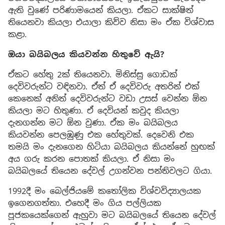
ඇති වුණේ පරිණාමයෙන් කියලා. ඒකට සාක්ෂිත්
තියෙනවා කියලා එයාලා කිව්ව නිසා මං ඒක විශ්වාස
කළා.
ඔයා බයිබලය කියවන්න හිතුවේ ඇයි?
ඒකට හේතු 2ක් තියෙනවා. මිනිස්සු ගොඩක්
දෙවිවරුන්ට වඳිනවා. ඒත් ඒ දෙවිවරු අතරින් එක්
කෙනෙක් අනිත් දෙවිවරුන්ට වඩා උසස් වෙන්න ඕන
කියලා මට හිතුණා. ඒ දෙවියන් කවුද කියලා
දැනගන්න මට ඕන වුණා. ඒක මං බයිබලය
කියවන්න පෙලඹුණු එක හේතුවක්. දෙවෙනි එක
තමයි මං දැනගෙන හිටියා බයිබලය කියන්නේ හුඟක්
අය ගරු කරන පොතක් කියලා. ඒ නිසා මං
බයිබලයේ තියෙන දේවල් උගන්වන පන්තිවලට ගියා.
1992දී මං බෙල්ජියමේ කතෝලික විශ්වවිද්‍යාලයක
ඉගෙනගත්තා. එහෙදී මං ගිය පල්ලියක
පූජකයෙක්ගෙන් ඇහුවා මට බයිබලයේ තියෙන දේවල්