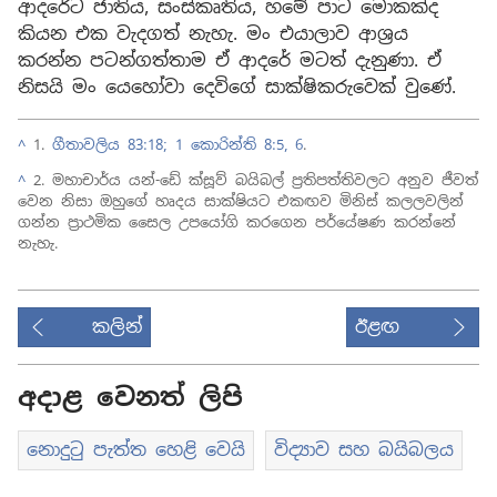
ආදරේට ජාතිය, සංස්කෘතිය, හමේ පාට මොකක්ද
කියන එක වැදගත් නැහැ. මං එයාලාව ආශ්‍රය
කරන්න පටන්ගත්තාම ඒ ආදරේ මටත් දැනුණා. ඒ
නිසයි මං යෙහෝවා දෙවිගේ සාක්ෂිකරුවෙක් වුණේ.
^
1.
ගීතාවලිය 83:18;
1 කොරින්ති 8:5, 6
.
^
2. මහාචාර්ය යන්-ඩේ ක්සූව් බයිබල් ප්‍රතිපත්තිවලට අනුව ජීවත්
වෙන නිසා ඔහුගේ හෘදය සාක්ෂියට එකඟව මිනිස් කලලවලින්
ගන්න ප්‍රාථමික සෛල උපයෝගි කරගෙන පර්යේෂණ කරන්නේ
නැහැ.
කලින්
ඊළඟ
අදාළ වෙනත් ලිපි
නොදුටු පැත්ත හෙළි වෙයි
විද්‍යාව සහ බයිබලය