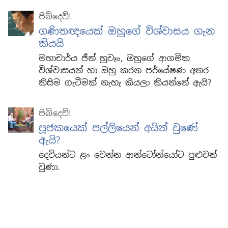
පිබිදෙව්!
ගණිතඥයෙක් ඔහුගේ විශ්වාසය ගැන
කියයි
මහාචාර්ය ජීන් හුවෑං, ඔහුගේ ආගමික
විශ්වාසයන් හා ඔහු කරන පර්යේෂණ අතර
කිසිම ගැටීමක් නැහැ කියලා කියන්නේ ඇයි?
පිබිදෙව්!
පූජකයෙක් පල්ලියෙන් අයින් වුණේ
ඇයි?
දෙවියන්ට ළං වෙන්න ආන්ටෝන්යෝට පුළුවන්
වුණා.