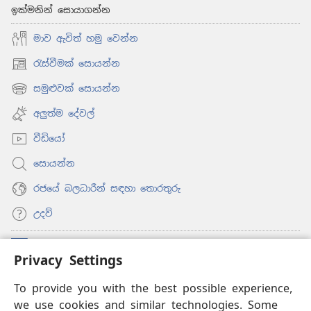
ඉක්මනින් සොයාගන්න
මාව ඇවිත් හමු වෙන්න
රැස්වීමක් සොයන්න
(opens
new
සමුළුවක් සොයන්න
(opens
window)
new
අලුත්ම දේවල්
window)
වීඩියෝ
සොයන්න
රජයේ බලධාරීන් සඳහා තොරතුරු
උදව්
සම්මාදම්
(opens
Privacy Settings
new
window)
To provide you with the best possible experience,
ඔන්ලයින් ලයිබ්‍රරි
(opens
we use cookies and similar technologies. Some
new