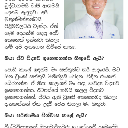
බුද්ධාගමයි ටාඕ ආගමයි
දෙකම ඇදහුවා. අපි
මුතුන්මිත්තන්ටයි
පිළිමවලටයි වැන්දා. ඒත්
හැම දෙයක්ම හදපු දෙවි
කෙනෙක් ඉන්නවා කියලා
නම් අපි දැනගෙන හිටියේ නැහැ.
ඔයා ජීව විද්‍යව ඉගෙනගන්න හිතුවේ ඇයි?
පොඩි කාලේ ඉඳන්ම මං සත්තුන්ට හරි ආදරෙයි. මට
ඕන වුණේ සත්තුයි මිනිස්සුයි වේදනා විඳින එකෙන්
බේරගන්න. ඒ නිසා කාලයක් මං පශු වෛද්‍ය විද්‍යාව
ඉගෙනගත්තා. ඊටපස්සේ තමයි කලල විද්‍යාව
ඉගෙනගත්තේ. ජීවය ඇති වුණේ කොහොමද කියලා
දැනගන්නත් ඒක උදව් වෙයි කියලා මං හිතුවා.
ඔයා පරිණාමය විශ්වාස කළේ ඇයි?
විශ්වවිද්‍යාලයේ මහාචාර්යවරු ඉගැන්නුවේ හැමදේම