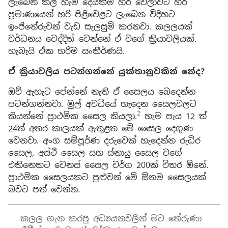
ලැබෙන කල් හැම දෙයක්ම හරි වෙලාවට හරි
ප්‍රමාණයෙන් හරි පිළිවෙළට ලැබෙන විදිහට
ඉංජිනේරුවන් වැඩ සැලසුම් කරනවා. කලලයක්
වර්ධනය වෙද්දිත් වෙන්නේ ඒ වගේ ක්‍රියාවලියක්.
හැබැයි ඒක හරිම සංකීර්ණයි.
ඒ ක්‍රියාවලිය පටන්ගන්නේ යුක්තානුවකින් නේද?
ඔව් ඇහැට පේන්නේ නැති ඒ සෛලය බෙදෙන්න
පටන්ගන්නවා. මුල් අවධියේ හැදෙන සෛලවලට
2
කියන්නේ ප්‍රාථමික සෛල කියලා.
හැම පැය 12 ත්
24ත් අතර කාලයක් ඇතුළත මේ සෛල දෙගුණ
වෙනවා. අංග සම්පූර්ණ දරුවෙක් හැදෙන්න රුධිර
සෛල, අස්ථි සෛල සහ ස්නායු සෛල වගේ
එකිනෙකට වෙනස් සෛල වර්ග 200ක් විතර ඕනේ.
ප්‍රාථමික සෛලයකට පුළුවන් මේ ඕනම සෛලයක්
බවට පත් වෙන්න.
කලල ගැන කරපු අධ්‍යයනවලින් මට තේරුණා