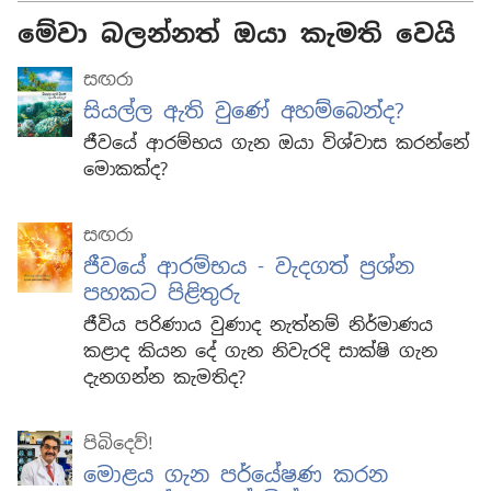
මේවා බලන්නත් ඔයා කැමති වෙයි
සඟරා
සියල්ල ඇති වුණේ අහම්බෙන්ද?
ජීවයේ ආරම්භය ගැන ඔයා විශ්වාස කරන්නේ
මොකක්ද?
සඟරා
ජීවයේ ආරම්භය - වැදගත් ප්‍රශ්න
පහකට පිළිතුරු
ජීවිය පරිණාය වුණාද නැත්නම් නිර්මාණය
කළාද කියන දේ ගැන නිවැරදි සාක්ෂි ගැන
දැනගන්න කැමතිද?
පිබිදෙව්!
මොළය ගැන පර්යේෂණ කරන