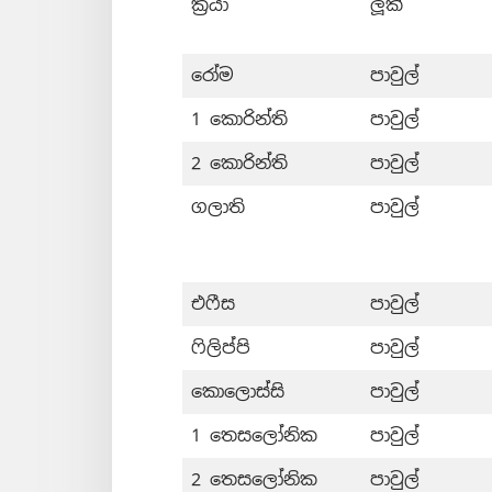
ක්‍රියා
ලූක්
රෝම
පාවුල්
1 කොරින්ති
පාවුල්
2 කොරින්ති
පාවුල්
ගලාති
පාවුල්
එෆීස
පාවුල්
ෆිලිප්පි
පාවුල්
කොලොස්සි
පාවුල්
1 තෙසලෝනික
පාවුල්
2 තෙසලෝනික
පාවුල්