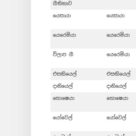
ගීතිකාව
යෙසායා
යෙසායා
යෙරෙමියා
යෙරෙමියා
විලාප ගී
යෙරෙමියා
එසකියෙල්
එසකියෙල්
දානියෙල්
දානියෙල්
හොෂෙයා
හොෂෙයා
යෝවෙල්
යෝවෙල්