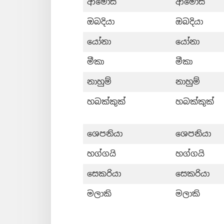
ආමොස්
ආමොස්
ඔබදියා
ඔබදියා
යෝනා
යෝනා
මීකා
මීකා
නාහුම්
නාහුම්
හබක්කුක්
හබක්කුක්
ශෙපනියා
ශෙපනියා
හග්ගයි
හග්ගයි
සෙකරියා
සෙකරියා
මලාකි
මලාකි