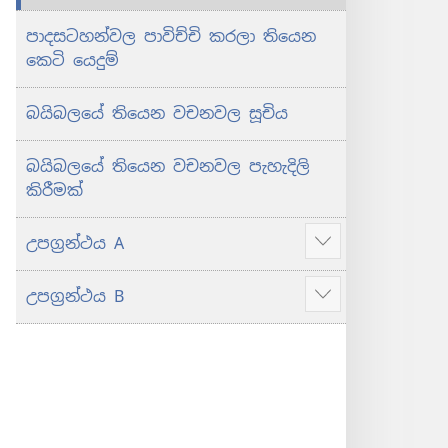
-1078
පාදසටහන්වල පාවිච්චි කරලා තියෙන
කෙටි යෙදුම්
 විතර
බයිබලයේ තියෙන වචනවල සූචිය
-580
බයිබලයේ තියෙන වචනවල පැහැදිලි
කිරීමක්
-580
උපග්‍රන්ථය A
Show
:44ට
more
77
උපග්‍රන්ථය B
Show
more
:44ට
77
ිතර