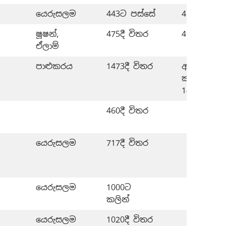
යෙරුසලම
443ට පස්සේ
456–443ට 
ෂූෂන්,
475දී විතර
493–475 ව
ඒලාම්
පාළුකරය
1473දී විතර
අවුරුදු 14
කාලයක් 1
1473 අතර
460දී විතර
යෙරුසලම
717දී විතර
යෙරුසලම
1000ට
කලින්
යෙරුසලම
1020දී විතර