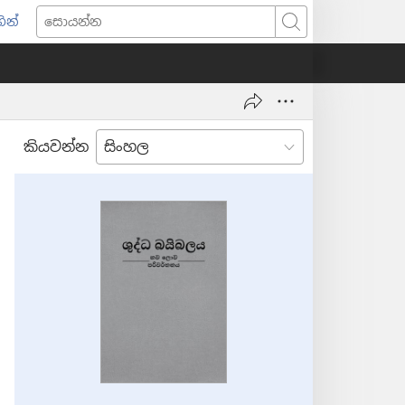
ින්
pens
සොයන්න
w
ndow)
කියවන්න
කරපු
පූ.)
මේ”