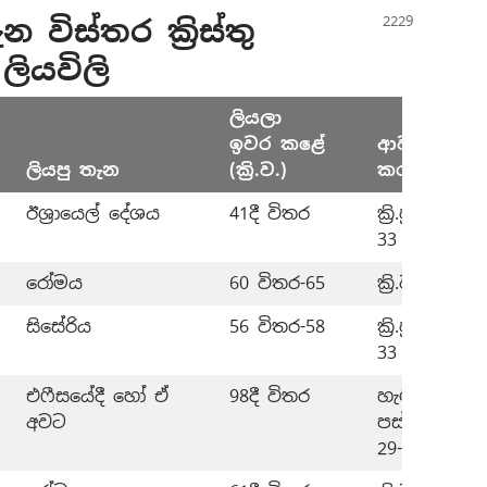
ිස්තර ක්‍රිස්තු
 ලියවිලි
ලියලා
ඉවර
කළේ
ආවරණය
ලියපු තැන
(ක්‍රි.ව.)
කරපු කාලය
ඊශ්‍රායෙල් දේශය
41දී විතර
ක්‍රි.පූ. 2–ක්‍රි.ව.
33
රෝමය
60 විතර-65
ක්‍රි.ව. 29-33
සිසේරිය
56 විතර-58
ක්‍රි.පූ. 3–ක්‍රි.ව.
33
එෆීසයේදී හෝ ඒ
98දී විතර
හැඳින්වීමෙන්
අවට
පස්සේ ක්‍රි.ව.
29-33