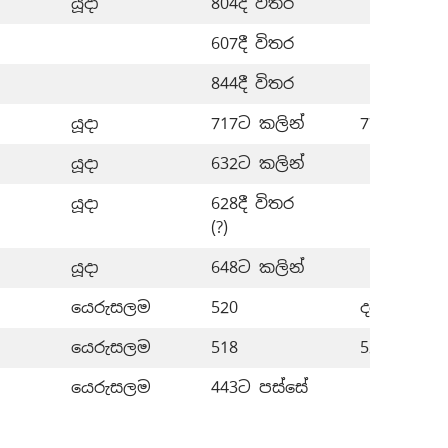
යූදා
804දී විතර
607දී විතර
844දී විතර
යූදා
717ට කලින්
777 විතර-
යූදා
632ට කලින්
යූදා
628දී විතර
(?)
යූදා
648ට කලින්
යෙරුසලම
520
දවස් 112ක්
යෙරුසලම
518
520-518
යෙරුසලම
443ට පස්සේ