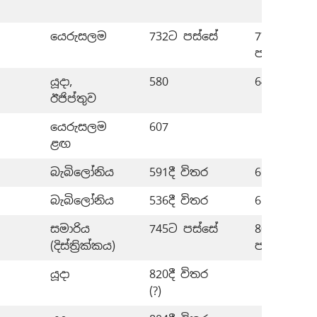
යෙරුසලම
732ට පස්සේ
778 විතර–
පස්සේ
යූදා,
580
647-580
ඊජිප්තුව
යෙරුසලම
607
ළඟ
බැබිලෝනිය
591දී විතර
613–591 ව
බැබිලෝනිය
536දී විතර
618–536 ව
සමාරිය
745ට පස්සේ
804ට කලින
(දිස්ත්‍රික්කය)
පස්සේ
යූදා
820දී විතර
(?)