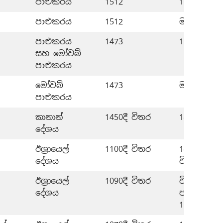
පාළුකරය
1512
1657-1512
පාළුකරය
1512
මාසයක් (1
පාළුකරය
1473
1512-1473
සහ මෝවබ්
පාළුකරය
මෝවබ්
1473
මාස 2ක් (1
පාළුකරය
කානාන්
1450දී විතර
1473–1450
දේශය
ඊශ්‍රායෙල්
1100දී විතර
1450 විතර
දේශය
විතර
ඊශ්‍රායෙල්
1090දී විතර
විනිශ්චයක
දේශය
පාලනයේ අව
11ක්