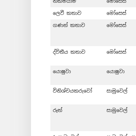
නික්මයාම
මෝසෙස්
ලෙවී කතාව
මෝසෙස්
ගණන් කතාව
මෝසෙස්
ද්විතීය කතාව
මෝසෙස්
යොෂුවා
යොෂුවා
විනිශ්චයකරුවෝ
සාමුවෙල්
රූත්
සාමුවෙල්