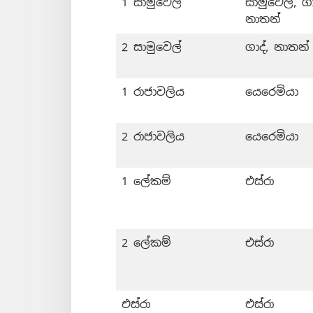
1 සාමුවෙල්
සාමුවෙල්, ගා
නාතන්
2 සාමුවෙල්
ගාද්, නාතන්
1 රාජාවලිය
යෙරෙමියා
2 රාජාවලිය
යෙරෙමියා
1 ලේකම්
එස්රා
2 ලේකම්
එස්රා
එස්රා
එස්රා