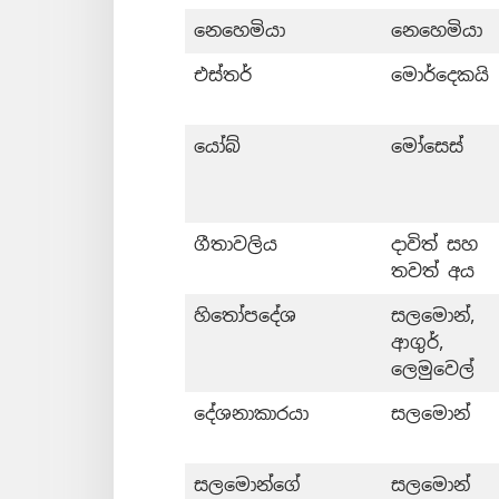
නෙහෙමියා
නෙහෙමියා
එස්තර්
මොර්දෙකයි
යෝබ්
මෝසෙස්
ගීතාවලිය
දාවිත් සහ
තවත් අය
හිතෝපදේශ
සලමොන්,
ආගුර්,
ලෙමුවෙල්
දේශනාකාරයා
සලමොන්
සලමොන්ගේ
සලමොන්