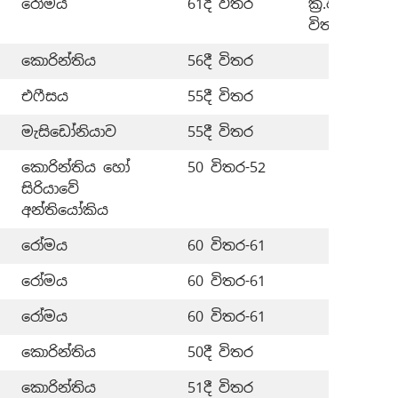
රෝමය
61දී විතර
ක්‍රි.ව. 33–61
විතර
කොරින්තිය
56දී විතර
එෆීසය
55දී විතර
මැසිඩෝනියාව
55දී විතර
කොරින්තිය හෝ
50 විතර-52
සිරියාවේ
අන්තියෝකිය
රෝමය
60 විතර-61
රෝමය
60 විතර-61
රෝමය
60 විතර-61
කොරින්තිය
50දී විතර
කොරින්තිය
51දී විතර