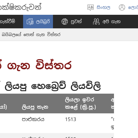
ක්ෂිකරුවන්
සිංහල
ලොග
භාෂාව
(o
තෝරන්න
ne
ැන්වීම්
ලයිබ්‍රරි
පුවත්
අපි ගැන
wi
බයිබලයේ පොත් ගැන විස්තර
 ගැන විස්තර
ේ ලියපු හෙබ්‍රෙව් ලියවිලි
ලියලා ඉවර
ආවරණය 
ෝ)
ලියපු තැන
කළේ (ක්‍රි.පූ.)
කාලය (ක්‍රි.
පාළුකරය
1513
“පටන්ගැන්
ඉඳන් 1657