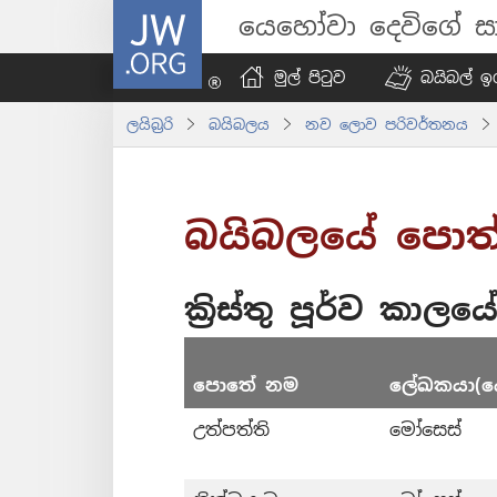
JW.ORG
යෙහෝවා දෙවිගේ සා
මුල් පිටුව
බයිබල් ඉග
ලයිබ්‍රරි
බයිබලය
නව ලොව පරිවර්තනය
බයිබලයේ පොත්
ක්‍රිස්තු පූර්ව කාලය
පොතේ නම
ලේඛකයා(ය
උත්පත්ති
මෝසෙස්