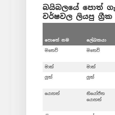
බයිබලයේ පොත් ගැන ව
වර්ෂවල ලියපු ග්‍රීක
පොතේ නම
ලේඛකයා
මතෙව්
මතෙව්
මාක්
මාක්
ලූක්
ලූක්
යොහන්
නියෝජිත
යොහන්