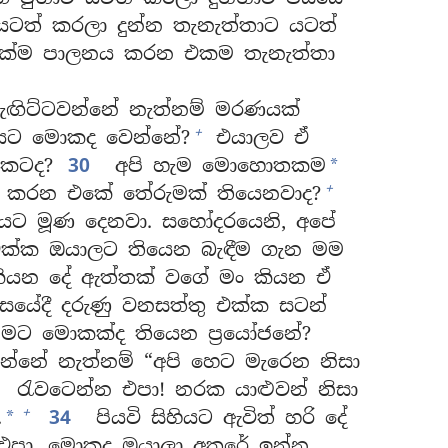
යටත් කරලා දුන්න තැනැත්තාට යටත්
්ම පාලනය කරන එකම තැනැත්තා
ඟිට්ටවන්නේ නැත්නම් මරණයක්
+
 අයට මොකද වෙන්නේ?
එයාලව ඒ
ොකටද?
30
අපි හැම මොහොතකම
*
+
ැඩ කරන එකේ තේරුමක් තියෙනවාද?
 මූණ දෙනවා. සහෝදරයෙනි, අපේ
ුස් එක්ක ඔයාලට තියෙන බැඳීම ගැන මම
ියන දේ ඇත්තක් වගේ මං කියන ඒ
සයේදී දරුණු වනසත්තු එක්ක සටන්
මට මොකක්ද තියෙන ප්‍රයෝජනේ?
න්නේ නැත්නම් “අපි හෙට මැරෙන නිසා
3
රැවටෙන්න එපා! නරක යාළුවන් නිසා
+
.
34
පියවි සිහියට ඇවිත් හරි දේ
*
න එපා. මොකද ඔයාලා අතරේ ඉන්න