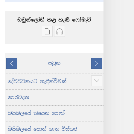
ඩවුන්ලෝඩ් කළ හැකි ‍‍ෆෝමැට්
ප්‍රකාශන
ඕඩියෝ
ඩවුන්ලෝඩ්
ඩවුන්ලෝඩ්
කරගන්න
කරගන්න
පුළුවන්
පුළුවන්
පටුන
ක්‍රම
ක්‍රම
කලින්
ඊළඟ
ශුද්ධ
ශුද්ධ
බයිබලය
බයිබලය
දේවවචනයට හැඳින්වීමක්
Show
-
-
more
නව
නව
පෙරවදන
ලොව
ලොව
පරිවර්තනය
පරිවර්තනය
බයිබලයේ තියෙන පොත්
(2024 සංශෝධනය)
(2024 සංශෝධනය)
බයිබලයේ පොත් ගැන විස්තර