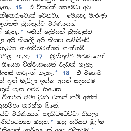
ැහැ.
15
ඒ විතරක් නෙමෙයි අපි
+
ක්ෂිකරුවොත් වෙනවා.
මොකද මැරුණු
නම් ක්‍රිස්තුස්ව මරණයෙන්
+
් බැහැ.
ඉතින් දෙවියන් ක්‍රිස්තුස්ව
 අපි කියද්දී අපි කියන පණිවිඩේ
නැවත නැඟිට්ටවන්නේ නැත්නම්
්ටවලා නැහැ.
17
ක්‍රිස්තුස්ව මරණයෙන්
තියෙන විශ්වාසයෙන් වැඩක් නැහැ.
+
ිදහස් කරලත් නැහැ.
18
ඒ වගේම
ු ඒත් දැන් මැරිලා ඉන්න අයත් සදහටම
ිස්තුස් ගැන අපිට තියෙන
විතරක් සීමා වුණ එකක් නම් අනිත්
ුකම්පා කරන්න ඕනේ.
්තුස්ව මරණයෙන් නැඟිට්ටෙව්වා කියලා.
+
ැඟිට්ටෙව්වේ ඔහුව.
ඔහු හරියට මුල්ම
+
ිසෙක් මාර්ගයෙන් ආපු විදිහටම