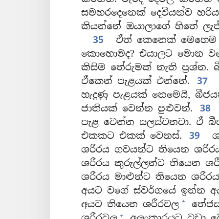
සමහරදෙනෙක් දෙවියන්ව හරිය
කියන්නේ ඔයාලාගේ හිතේ ලැජ
35
ඒත් කෙනෙක් මෙහෙම අ
කොහොමද? එයාලට මොන වගේ 
කිසිම තේරුමක් නැති ප්‍රශ්න
ඒකෙන් පැළයක් එන්නේ.
37
හැදුණු පැළයක් නෙමෙයි, බීජ
ජාතියක් වෙන්න පුළුවන්.
38
පැළ වෙන්න සලස්වනවා. ඒ බී
එකකට එකක් වෙනස්.
39
ශර
ශරීරය ගවයන්ට තියෙන ශරීර
ශරීරය කුරුල්ලන්ට තියෙන ශර
ශරීරය මාළුන්ට තියෙන ශරීර
අයට වගේ ස්වර්ගයේ ඉන්න අය
+
අයට තියෙන ශරීරවල
තේජස
+
ශරීරවල
අලංකාරයට වඩා වෙ