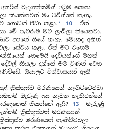
තරින් වැදගත්කමින් අඩුම කෙනා
ලා කියන්නවත් මං වටින්නේ නැහැ.
+
ට ගොඩක් පීඩා කළා.
10
ඒත්
සා මේ පැවරුම මට ලැබිලා තියෙනවා.
ණාව අපතේ ගියේ නැහැ. මොකද අනිත්
ෙලා සේවය කළා. ඒත් මට එහෙම
ක්තියෙන් නෙමෙයි දෙවියන්ගේ මහත්
ේවල් කියලා දුන්නේ මම වුණත් වෙන
ණිවිඩේ. ඔයාලට විශ්වාසයක් ඇති
ක්‍රිස්තුස්ව මරණයෙන් නැඟිට්ටෙව්වා
ෙමනම් මැරුණු අය නැවත නැඟිටින්නේ
හරදෙනෙක් කියන්නේ ඇයි?
13
මැරුණු
නම් ක්‍රිස්තුස්වත් මරණයෙන්
්‍රිස්තුස්ව මරණයෙන් නැඟිට්ටවලා
 දේශනා කරන එකෙනුත් ඔයාලට තියෙන