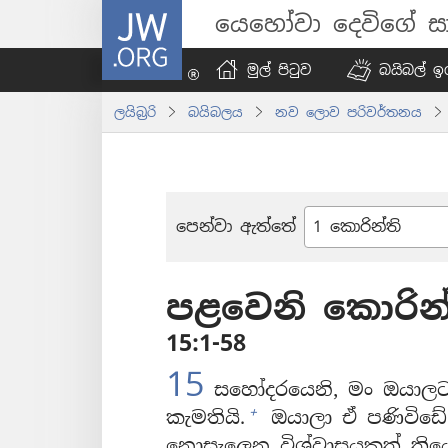
JW.ORG
යෙහෝවා දෙවිගේ සා
මුල් පිටුව
බයිබල් ඉග
ලයිබ්‍රරි
බයිබලය
නව ලොව පරිවර්තනය
පෙන්වා ඇත්තේ
බයිබලයේ
පොත්
පළවෙනි කොරින්
15:1-58
15
සහෝදරයෙනි, මං ඔයාලට 
+
කැමතියි.
ඔයාලා ඒ පණිවිඩේ
නොසැලෙන විශ්වාසයකුත් තිය