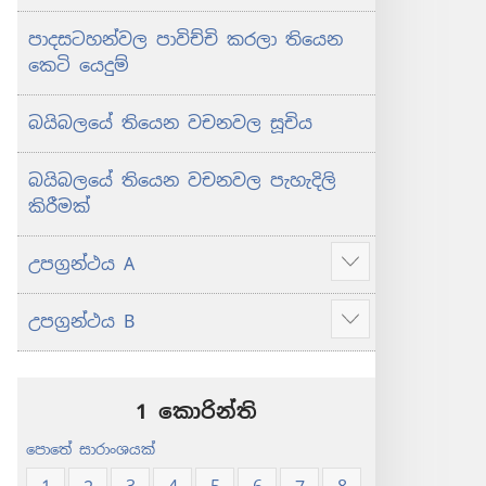
පාදසටහන්වල පාවිච්චි කරලා තියෙන
කෙටි යෙදුම්
බයිබලයේ තියෙන වචනවල සූචිය
බයිබලයේ තියෙන වචනවල පැහැදිලි
කිරීමක්
උපග්‍රන්ථය A
Show
more
උපග්‍රන්ථය B
Show
more
1 කොරින්ති
පොතේ සාරාංශයක්