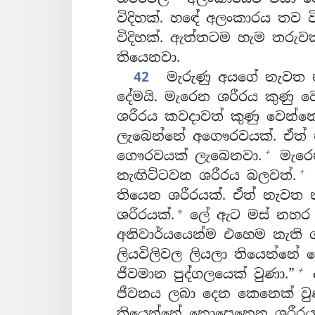
විදිහක්. හඳේ අලංකාරය තව වි
විදිහක්. ඇත්තටම හැම තර
තියෙනවා.
42
මැරුණු අයගේ නැවත න
දේමයි. මැරෙන ශරීරය කුණු 
ශරීරය කවදාවත් කුණු වෙන්න
ලැබෙන්නේ අගෞරවයක්. ඒත්
+
ගෞරවයක් ලැබෙනවා.
මැරෙන
+
නැඟිට්ටවන ශරීරය බලවත්.
තියෙන ශරීරයක්. ඒත් නැවත 
ශරීරයක්.
ලේ ඇට මස් නහර ඇ
*
අනිවාර්යයෙන්ම එහෙම නැති 
ලියවිලිවල ලියලා තියෙන්නේ ම
+
ජීවමාන පුද්ගලයෙක් වුණා.”
අ
ජීවනය ලබා දෙන කෙනෙක් වු
තියෙන්නේ නොපෙනෙන ශරීරය