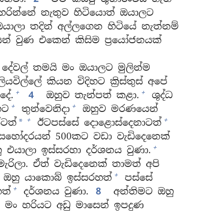
හරින්නේ නැතුව හිටියොත් ඔයාලට
යාලා තදින් අල්ලගෙන හිටියේ නැත්නම්
යන් වුණ එකෙන් කිසිම ප්‍රයෝජනයක්
දේවල් තමයි මං ඔයාලට මුලින්ම
ියවිල්ලේ කියන විදිහට ක්‍රිස්තුස් අපේ
+
+
දේ.
4
ඔහුව තැන්පත් කළා.
ශුද්ධ
+
+
හට
තුන්වෙනිදා
ඔහුව මරණයෙන්
+
+
්ටත්
ඊටපස්සේ දොළොස්දෙනාටත්
*
සහෝදරයන් 500කට වඩා වැඩිදෙනෙක්
+
ු එයාලා ඉස්සරහා දර්ශනය වුණා.
ැරිලා. ඒත් වැඩිදෙනෙක් තාමත් අපි
+
ඔහු යාකොබ් ඉස්සරහත්
පස්සේ
+
ත්
දර්ශනය වුණා.
8
අන්තිමට ඔහු
 මං හරියට අඩු මාසෙන් ඉපදුණ