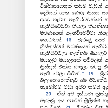
විශ්වාසයෙනුත් කිසිම වැඩක් න
දෙවියන් ගැන බොරු කියන සා
අයව නැවත නැඟිට්ටවන්නේ නැත්
නැඟිට්ටෙව්වා කියලා කියන්නත
මරණයෙන් නැඟිට්ටෙව්වා කියලා
බොරුවක්.
16
මැරුණු අයව 
ක්‍රිස්තුස්වත් මරණයෙන් නැඟිට
නැඟිට්ටවලා නැත්නම් ඔයාලට 
ඔයාලව ඔයාලාගේ පව්වලින් න
ක්‍රිස්තුස් එක්ක බැඳිලා හිටප
+
නැති වෙලා ගිහින්.
19
ක්‍ර
බලාපොරොත්තුව මේ ජීවිතේට 
හැමෝටම වඩා අපිට තමයි අන
20
ඒත් අපි දන්නවා ක්‍රිස
මැරුණු අය අතරින් මුලින්ම න
පල වගේ.
21
මරණය එක මින