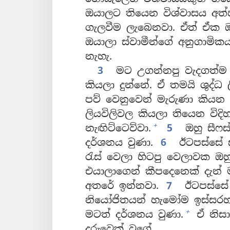
ඔයාලට තියෙන විශ්වාසය අත්
ගැලවීම ලැබෙනවා. ඒත් ඒක ඔ
ඔයාලා ස්වාමීන්ගේ අනුගාමික
නැහැ.
3
මට උගන්නපු වැදගත්ම 
කියලා දුන්නේ. ඒ තමයි ශුද්ධ ල
පව් වෙනුවෙන් මැරුණා කියන 
ලියවිලිවල කියලා තියෙන විදි
+
නැඟිට්ටෙව්වා.
5
ඔහු සීෆස
දර්ශනය වුණා.
6
ඊටපස්සේ 
රැස් වෙලා හිටපු වෙලාවක ඔහ
එයාලාගෙන් කීපදෙනෙක් දැන් ම
අතරේ ඉන්නවා.
7
ඊටපස්සේ 
නියෝජිතයන් හැමෝම ඉස්සරහ
+
මටත් දර්ශනය වුණා.
ඒ නිසා
දරුවෙක් වගේ.