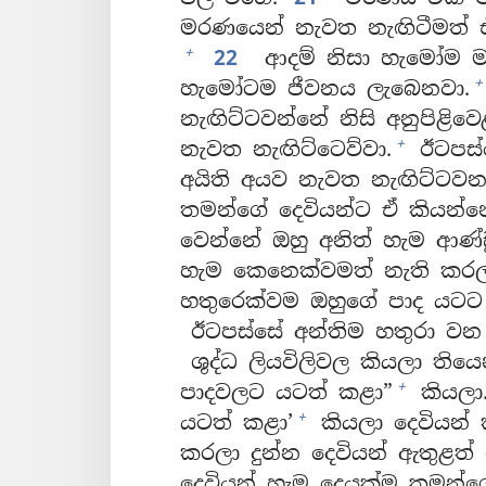
මරණයෙන් නැවත නැඟිටීමත් එක
+
22
ආදම් නිසා හැමෝම ම
+
හැමෝටම ජීවනය ලැබෙනවා.
නැඟිට්ටවන්නේ නිසි අනුපිළිවෙළ
+
නැවත නැඟිට්ටෙව්වා.
ඊටපස්ස
අයිති අයව නැවත නැඟිට්ටවන
තමන්ගේ දෙවියන්ට ඒ කියන්
වෙන්නේ ඔහු අනිත් හැම ආණ්ඩ
හැම කෙනෙක්වමත් නැති කරලා
හතුරෙක්වම ඔහුගේ පාද යටට
ඊටපස්සේ අන්තිම හතුරා වන
ශුද්ධ ලියවිලිවල කියලා තිය
+
පාදවලට යටත් කළා”
කියලා
+
යටත් කළා’
කියලා දෙවියන් 
කරලා දුන්න දෙවියන් ඇතුළත් න
දෙවියන් හැම දෙයක්ම තමන්ග