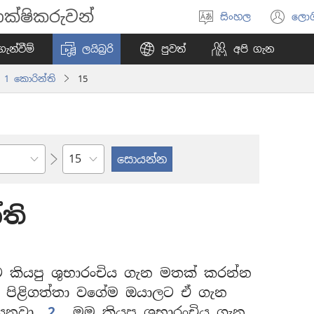
ක්ෂිකරුවන්
සිංහල
ලොග
භාෂාව
(o
තෝරන්න
ne
ැන්වීම්
ලයිබ්‍රරි
පුවත්
අපි ගැන
wi
1 කොරින්ති
15
පරිච්ඡේදය
ති
කියපු ශුභාරංචිය ගැන මතක් කරන්න
 පිළිගත්තා වගේම ඔයාලට ඒ ගැන
ෙනවා.
2
මම කියපු ශුභාරංචිය ගැන