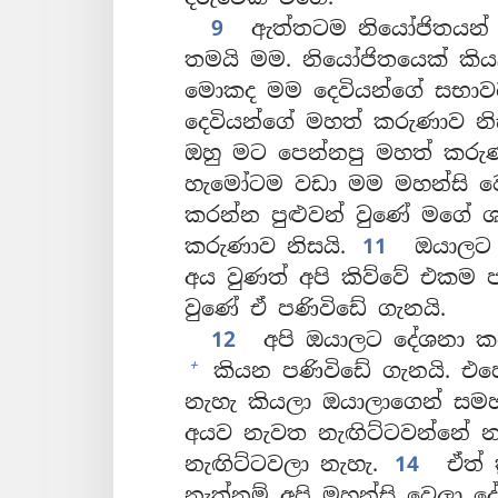
9
ඇත්තටම නියෝජිතයන් අ
තමයි මම. නියෝජිතයෙක් කිය
මොකද මම දෙවියන්ගේ සභාව
දෙවියන්ගේ මහත් කරුණාව නි
ඔහු මට පෙන්නපු මහත් කරු
හැමෝටම වඩා මම මහන්සි ව
කරන්න පුළුවන් වුණේ මගේ ශ
කරුණාව නිසයි.
11
ඔයාලට ද
අය වුණත් අපි කිව්වේ එකම ප
වුණේ ඒ පණිවිඩේ ගැනයි.
12
අපි ඔයාලට දේශනා කළේ 
+
කියන පණිවිඩේ ගැනයි. එහ
නැහැ කියලා ඔයාලාගෙන් සම
අයව නැවත නැඟිට්ටවන්නේ නැත්
නැඟිට්ටවලා නැහැ.
14
ඒත් ක
නැත්නම් අපි මහන්සි වෙලා