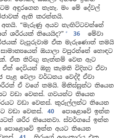
ටම අඳුරගෙන නැහැ. මං මේ දේවල්
්ජාවක් ඇති කරන්නයි.
හයි. “මැරුණු අයව නැඟිට්ටවන්නේ
+
ශරීරයක් තියෙයිද?”
36
මේවා
. බීජයක් වැපුරුවාම ඒක මැරුණොත් තමයි
සාමාන්‍යයෙන් ඔයාලා වපුරන්නේ හොඳට
යක්. ඒක තිරිඟු නැත්නම් වෙන ඇට
ඒත් දෙවියන් ඔහු කැමති විදිහට ඒවා
ජ පැළ වෙලා වර්ධනය වෙද්දී ඒවා
ීරත් ඒ වගේ තමයි. මිනිස්සුන්ට තියෙන
යට වඩා වෙනස්. ගවයන්ට තියෙන
ීරයට වඩා වෙනස්. කුරුල්ලන්ට තියෙන
යට වඩා වෙනස්.
40
පොළොවේ ඉන්න
ටත් ශරීර තියෙනවා. ස්වර්ගයේ ඉන්න
 පොළොවේ ඉන්න අයට තියෙන
නස්.
41
හිරුගේ අලංකාරය එක