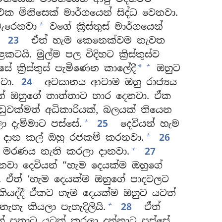
 මිනිසෙක් මාර්ගයෙන් සිද්ධ වෙනවා.
+
ැරෙනවා
වගේ ක්‍රිස්තුස් මාර්ගයෙන්
23
ඒත් හැම කෙනෙක්වම නැවත
කටයි. මුල්ම පල විදිහට ක්‍රිස්තුස්ව
+
ේ ක්‍රිස්තුස් පැමිණෙන කාලේදී
ඔහුට
*
වා.
24
අවසානය ආවාම ඔහු රාජ්‍යය
නේ ඔහුගේ තාත්තාට භාර දෙනවා. ඒක
ුවක්මත් අධිකාරියක්, බලයක් තියෙන
+
 දැම්මාට පස්සේ.
25
දෙවියන් හැම
+
 දාන කල් ඔහු රජකම් කරනවා.
26
+
 මරණය නැති කරලා දානවා.
27
ෙනවා දෙවියන් “හැම දෙයක්ම ඔහුගේ
. ඒත් ‘හැම දෙයක්ම ඔහුගේ පාදවලට
කියද්දී ඒකට හැම දෙයක්ම ඔහුට යටත්
+
ැහැ කියලා පැහැදිලියි.
28
ඒත්
ේ පුතාට යටත් කරලා දුන්නාට පස්සේ