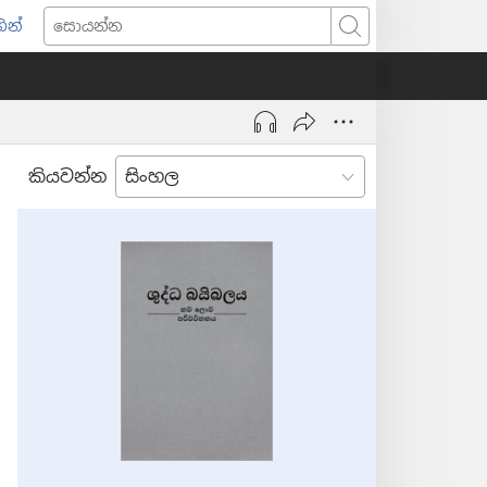
ින්
pens
සොයන්න
w
ndow)
කියවන්න