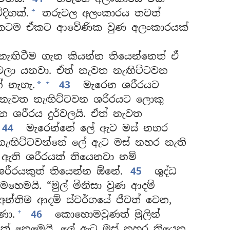
+
දිහක්.
තරුවල අලංකාරය තවත්
ුවකටම ඒකට ආවේණික වුණ අලංකාරයක්
ැඟිටීම ගැන කියන්න තියෙන්නෙත් ඒ
වෙලා යනවා. ඒත් නැවත නැඟිට්ටවන
+
ේ නැහැ.
43
මැරෙන ශරීරයට
*
 නැවත නැඟිට්ටවන ශරීරයට ලොකු
 ශරීරය දුර්වලයි. ඒත් නැවත
44
මැරෙන්නේ ලේ ඇට මස් නහර
නැඟිට්ටවන්නේ ලේ ඇට මස් නහර නැති
ති ශරීරයක් තියෙනවා නම්
ශරීරයකුත් තියෙන්න ඕනේ.
45
ශුද්ධ
ෙහෙමයි. “මුල් මිනිසා වුණ ආදම්
න්තිම ආදම් ස්වර්ගයේ ජීවත් වෙන,
+
ණා.
46
කොහොමවුණත් මුලින්
ක් නෙමෙයි, ලේ ඇට මස් නහර තියෙන