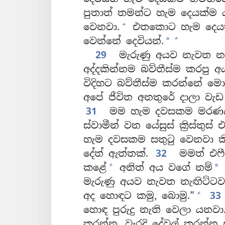
පුතාත් තමන්ට හැම දෙයක්ම 
+
වෙනවා.
එතකොට හැම දෙයක
+
වෙන්නේ දෙවියන්.
*
29
මැරුණු අයව නැවත නැ
අද්දකින්නම බව්තීස්ම කරපු
විදිහට බව්තීස්ම කරන්නේ ම
අපේ ජීවිත අනතුරේ දාලා ව
31
මම හැම දවසකම මරණයට
ස්වාමීන් වන යේසුස් ක්‍රිස්ත
හැම දවසකම සතුටු වෙනවා ක
දේත් ඇත්තක්.
32
මමත් එෆී
+
කළේ
අනිත් අය වගේ නම්
*
මැරුණු අයව නැවත නැඟිට්ටව
+
අද හොඳට කමු, බොමු.”
3
හොඳ පුරුදු නැති වෙලා යනවා
කරන්න. වැරදි දේවල් කරන්