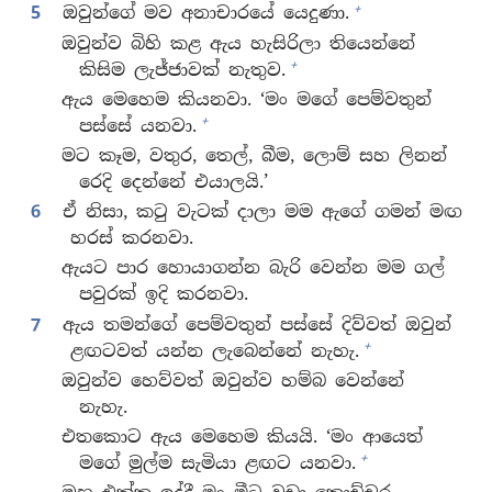
+
5
ඔවුන්ගේ මව අනාචාරයේ යෙදුණා.
ඔවුන්ව බිහි කළ ඇය හැසිරිලා තියෙන්නේ
+
කිසිම ලැජ්ජාවක් නැතුව.
ඇය මෙහෙම කියනවා. ‘මං මගේ පෙම්වතුන්
+
පස්සේ යනවා.
මට කෑම, වතුර, තෙල්, බීම, ලොම් සහ ලිනන්
රෙදි දෙන්නේ එයාලයි.’
6
ඒ නිසා, කටු වැටක් දාලා මම ඇගේ ගමන් මඟ
හරස් කරනවා.
ඇයට පාර හොයාගන්න බැරි වෙන්න මම ගල්
පවුරක් ඉදි කරනවා.
7
ඇය තමන්ගේ පෙම්වතුන් පස්සේ දිව්වත් ඔවුන්
+
ළඟටවත් යන්න ලැබෙන්නේ නැහැ.
ඔවුන්ව හෙව්වත් ඔවුන්ව හම්බ වෙන්නේ
නැහැ.
එතකොට ඇය මෙහෙම කියයි. ‘මං ආයෙත්
+
මගේ මුල්ම සැමියා ළඟට යනවා.