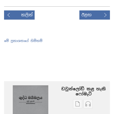
කලින්
ඊළඟ
මේ ප්‍රකාශනයේ හිමිකම්
ඩවුන්ලෝඩ් කළ හැකි
‍‍ෆෝමැට්
ප්‍රකාශන
ඕඩියෝ
ඩවුන්ලෝඩ්
ඩවුන්ලෝඩ්