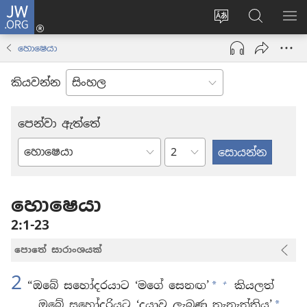
JW.ORG
ලොගින්
(opens
Change
JW.ORG
වි
new
site
වෙබ්
පෙ
හොෂෙයා
window)
language
අඩවියෙන
සොයන්න
කියවන්න
පෙන්වා ඇත්තේ
පරිච්ඡේදය
බයිබලයේ
පොත්
හොෂෙයා
2:1-23
පොතේ සාරාංශයක්
2
+
“ඔබේ සහෝදරයාට ‘මගේ සෙනඟ’
කියලත්
*
ඔබේ සහෝදරියට ‘දයාව ලැබුණ තැනැත්තිය’
*