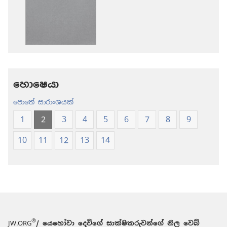
කරගන්න
කරගන්න
පුළුවන්
පුළුවන්
ක්‍රම
ක්‍රම
ශුද්ධ
ශුද්ධ
බයිබලය
බයිබලය
-
-
නව
නව
හොෂෙයා
ලොව
ලොව
පොතේ සාරාංශයක්
පරිවර්තනය
පරිවර්තනය
(2024 සංශෝධනය
(2024 සංශ
1
2
3
4
5
6
7
8
9
10
11
12
13
14
®
JW.ORG
/ යෙහෝවා දෙවිගේ සාක්ෂිකරුවන්ගේ නිල වෙබ්