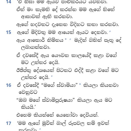
14
‘ඒ නිසා මම ඇයව පාළුකරයට යවනවා.
ඒත් මං කැමති දේ කරන්න මම ඇගේ හිතේ
ආසාවක් ඇති කරනවා.
ඇගේ හදවතට දැනෙන විදිහට කතා කරනවා.
+
15
ඇගේ මිදිවතු මම ආයෙත් ඇයට දෙනවා.
+
ඇය ආකොර් නිම්නය
මැදින් ගිහින් පැතූ දේ
*
ලබාගන්නවා.
ඒ දවසේදී ඇය යෞවන කාලයේදී කළා වගේ
මට උත්තර දෙයි.
ඊජිප්තු දේශයෙන් පිටතට එද්දී කළා වගේ මට
+
උත්තර දෙයි.
16
ඒ දවසේදී “මගේ ස්වාමියා”
කියලා කියනවා
*
වෙනුවට
“ඔබ මගේ ස්වාමිපුරුෂයා” කියලා ඇය මට
කියයි.’
එහෙම කියන්නේ යෙහෝවා දෙවියන්.
17
‘මම ඇගේ මුවින් බාල් රූපවල නම් ඉවත්
+
කරනවා.