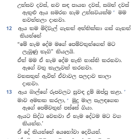
උත්සව දවස්, නව සඳ පායන දවස්, සබත් දවස්
+
ඇතුළු ඇය සමරන හැම උත්සවයක්ම
මම
නවත්තලා දානවා.
12
ඇය තම මිදිවැල් ගැනත් අත්තික්කා ගස් ගැනත්
කියන්නේ
“මේ හැම දේම මගේ පෙම්වතුන්ගෙන් මට
ලැබුණු තෑගි” කියලයි.
ඒත් මම ඒ හැම දේම නැති නාස්ති කරනවා.
ඇගේ වතු කැලෑවක් කරනවා.
වනසතුන් ඇවිත් ඒවාවල පලදාව කාලා
දානවා.
+
13
ඇය බාල්ගේ රූපවලට සුවඳ දුම් ඔප්පු කළා.
+
මාව අමතක කරලා,
මුදු මාල පැලඳගෙන
ඇගේ පෙම්වතුන් පස්සේ ගියා.
ඇයට සිද්ධ වෙනවා ඒ හැම දේටම මට වග
කියන්න.’
ඒ දේ කියන්නේ යෙහෝවා දෙවියන්.