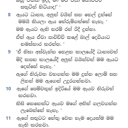
ඔහු එක්ක ඉද්දී මං මීට වඩා කොච්චර
+
සතුටින් හිටියාද!’
8
ඇයට ධාන්‍ය, අලුත් වයින් සහ තෙල් දුන්නේ
+
මමයි කියලා ඇය තේරුම්ගත්තේ නැහැ.
මම ඇයට ඇති තරම් රන් රිදී දුන්නා.
ඒත් ඇය ඒවා පාවිච්චි කළේ බාල් දෙවියාට
+
නමස්කාර කරන්න.
9
‘ඒ නිසා අස්වැන්න නෙළන කාලයේදී ධාන්‍යවත්
මිදි කපන කාලයේදී අලුත් වයින්වත් මම ඇයට
+
දෙන්නේ නැහැ.
ඇගේ නිරුවත වහගන්න මම දුන්න ලොම් සහ
ලිනන් මම ඇගෙන් උදුරගන්නවා.
10
ඇගේ පෙම්වතුන් ඉදිරියේ මම ඇයව නිරුවත්
කරනවා.
කිසි කෙනෙක්ට ඇයව මගේ අතින් ගලවගන්න
+
ලැබෙන්නේ නැහැ.
11
ඇගේ සතුටට හේතු වෙන හැම දෙයක්ම මම
නැති කරනවා.