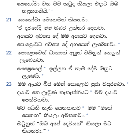
යෙහෝවා වන මම කවුද කියලා එදාට ඔබ
+
හඳුනගනියි.’
21
යෙහෝවා මෙහෙමත් කියනවා.
‘ඒ දවසේදී මම ඔබට උත්තර දෙනවා.
අහසට අවශ්‍ය දේ මම අහසට දෙනවා.
+
පොළොවට අවශ්‍ය දේ අහසෙන් ලැබෙනවා.
22
පොළොවෙන් ධාන්‍යත් අලුත් වයිනුත් තෙලුත්
ලැබෙනවා.
යෙෂ්‍රෙයෙල්
ඉල්ලන ඒ හැම දේම ඔහුට
*
+
ලැබෙයි.
+
23
මම ඇයව බීජ මෙන් පොළොව පුරා වපුරනවා.
දයාව නොලැබුණ තැනැත්තියට
මම දයාව
*
පෙන්වනවා.
මට අයිති නැති සෙනඟකට
මම “මගේ
*
+
සෙනඟ” කියලා අමතනවා.
ඔවුනුත් “ඔබ අපේ දෙවියන්” කියලා මට
+
කියනවා.’”