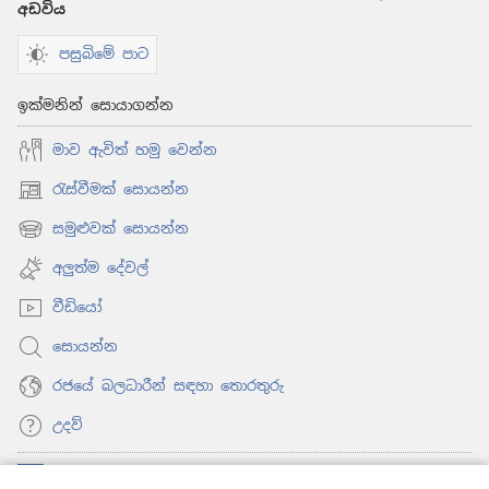
අඩවිය
පසුබිමේ පාට
ඉක්මනින් සොයාගන්න
මාව ඇවිත් හමු වෙන්න
රැස්වීමක් සොයන්න
(opens
new
සමුළුවක් සොයන්න
(opens
window)
new
අලුත්ම දේවල්
window)
වීඩියෝ
සොයන්න
රජයේ බලධාරීන් සඳහා තොරතුරු
උදව්
සම්මාදම්