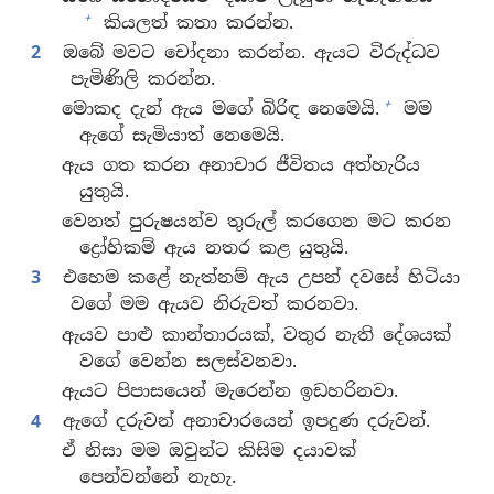
+
කියලත් කතා කරන්න.
2
ඔබේ මවට චෝදනා කරන්න. ඇයට විරුද්ධව
පැමිණිලි කරන්න.
+
මොකද දැන් ඇය මගේ බිරිඳ නෙමෙයි.
මම
ඇගේ සැමියාත් නෙමෙයි.
ඇය ගත කරන අනාචාර ජීවිතය අත්හැරිය
යුතුයි.
වෙනත් පුරුෂයන්ව තුරුල් කරගෙන මට කරන
ද්‍රෝහිකම් ඇය නතර කළ යුතුයි.
3
එහෙම කළේ නැත්නම් ඇය උපන් දවසේ හිටියා
වගේ මම ඇයව නිරුවත් කරනවා.
ඇයව පාළු කාන්තාරයක්, වතුර නැති දේශයක්
වගේ වෙන්න සලස්වනවා.
ඇයට පිපාසයෙන් මැරෙන්න ඉඩහරිනවා.
4
ඇගේ දරුවන් අනාචාරයෙන් ඉපදුණ දරුවන්.
ඒ නිසා මම ඔවුන්ට කිසිම දයාවක්
පෙන්වන්නේ නැහැ.