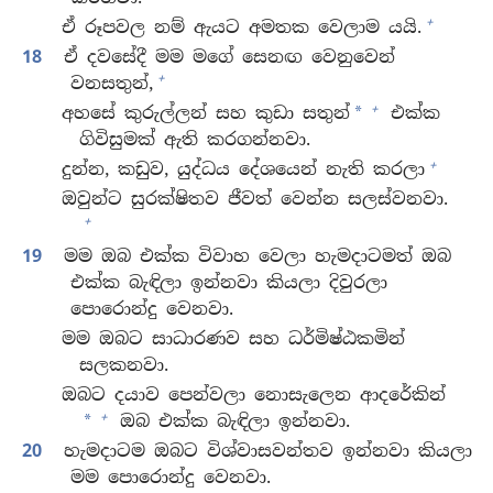
+
ඒ රූපවල නම් ඇයට අමතක වෙලාම යයි.
18
ඒ දවසේදී මම මගේ සෙනඟ වෙනුවෙන්
+
වනසතුන්,
+
අහසේ කුරුල්ලන් සහ කුඩා සතුන්
එක්ක
*
ගිවිසුමක් ඇති කරගන්නවා.
+
දුන්න, කඩුව, යුද්ධය දේශයෙන් නැති කරලා
ඔවුන්ට සුරක්ෂිතව ජීවත් වෙන්න සලස්වනවා.
+
19
මම ඔබ එක්ක විවාහ වෙලා හැමදාටමත් ඔබ
එක්ක බැඳිලා ඉන්නවා කියලා දිවුරලා
පොරොන්දු වෙනවා.
මම ඔබට සාධාරණව සහ ධර්මිෂ්ඨකමින්
සලකනවා.
ඔබට දයාව පෙන්වලා නොසැලෙන ආදරේකින්
+
ඔබ එක්ක බැඳිලා ඉන්නවා.
*
20
හැමදාටම ඔබට විශ්වාසවන්තව ඉන්නවා කියලා
මම පොරොන්දු වෙනවා.