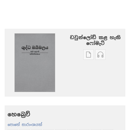
ඩවුන්ලෝඩ් කළ හැකි
‍‍ෆෝමැට්
ප්‍රකාශන
ඕඩියෝ
ඩවුන්ලෝඩ්
ඩවුන්ලෝඩ්
කරගන්න
කරගන්න
පුළුවන්
පුළුවන්
ක්‍රම
ක්‍රම
ශුද්ධ
ශුද්ධ
බයිබලය
බයිබලය
-
-
නව
නව
හෙබ්‍රෙව්
ලොව
ලොව
පොතේ සාරාංශයක්
පරිවර්තනය
පරිවර්තනය