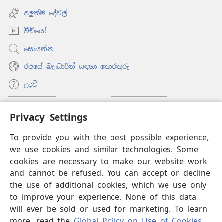
window)
new
අලුත්ම දේවල්
window)
වීඩියෝ
සොයන්න
රජයේ බලධාරීන් සඳහා තොරතුරු
උදව්
සම්මාදම්
(opens
Privacy Settings
new
window)
To provide you with the best possible experience,
ඔන්ලයින් ලයිබ්‍රරි
(opens
we use cookies and similar technologies. Some
new
®
JW Hub
window)
cookies are necessary to make our website work
(opens
and cannot be refused. You can accept or decline
new
®
‘JW ලයිබ්‍රරි’
window)
the use of additional cookies, which we use only
to improve your experience. None of this data
will ever be sold or used for marketing. To learn
more, read the
Global Policy on Use of Cookies