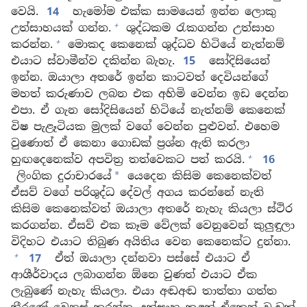
වෙයි.
14
හැමෝම එක්ක සාමයෙන් ඉන්න ලොකු
+
උත්සාහයක් ගන්න.
ශුද්ධකම රැකගන්න උත්සාහ
+
කරන්න.
මොකද කෙනෙක් ශුද්ධව හිටියේ නැත්නම්
එයාට ස්වාමීන්ව දකින්න බැහැ.
15
සෝදිසියෙන්
ඉන්න. ඔයාලා අතරේ ඉන්න කාටවත් දෙවියන්ගේ
මහත් කරුණාව ලබන එක අහිමි වෙන්න ඉඩ දෙන්න
එපා. ඒ ගැන සෝදිසියෙන් හිටියේ නැත්නම් කෙනෙක්
විෂ පැළෑටියක මුලක් වගේ වෙන්න පුළුවන්. එහෙම
වුණොත් ඒ කෙනා ගොඩක් ප්‍රශ්න ඇති කරලා
+
හුඟදෙනෙක්ව අපවිත්‍ර තත්වෙකට පත් කරයි.
16
ලිංගික දුරාචාරයේ
යෙදෙන කිසිම කෙනෙක්වත්
*
ඒසව් වගේ පරිශුද්ධ දේවල් අගය කරන්නේ නැති
කිසිම කෙනෙක්වත් ඔයාලා අතරේ නැහැ කියලා ස්ථිර
කරගන්න. ඒසව් එක කෑම වේලක් වෙනුවෙන් කුලුඳුලා
විදිහට එයාට තිබුණ අයිතිය වෙන කෙනෙක්ට දුන්නා.
+
17
ඒත් ඔයාලා දන්නවා පස්සේ එයාට ඒ
ආශීර්වාදය ලබාගන්න ඕනෙ වුණත් එයාට ඒක
ලැබුණේ නැහැ කියලා. එයා අඬඅඬ තාත්තා ගත්ත