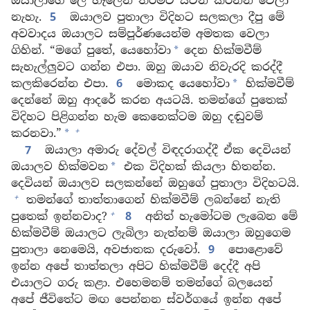
ඔයාලාගේ ලේ හැලෙන තරමට සටන් කරන්න වෙලා
නැහැ.
5
ඔයාලව පුතාලා විදිහට සලකලා දීපු මේ
අවවාදය ඔයාලට සම්පූර්ණයෙන්ම අමතක වෙලා
ගිහින්. “මගේ පුතේ, යෙහෝවා
දෙන හික්මවීම්
*
සැහැල්ලුවට ගන්න එපා. ඔහු ඔයාව නිවැරදි කරද්දී
කලකිරෙන්න එපා.
6
මොකද යෙහෝවා
හික්මවීම්
*
දෙන්නේ ඔහු ආදරේ කරන අයටයි. තමන්ගේ පුතෙක්
විදිහට පිළිගන්න හැම කෙනෙක්ටම ඔහු දඬුවම්
+
කරනවා.”
*
7
ඔයාලා අමාරු දේවල් විඳදරාගද්දී ඒක දෙවියන්
ඔයාලව හික්මවන
එක විදිහක් කියලා හිතන්න.
*
දෙවියන් ඔයාලව සලකන්නේ ඔහුගේ පුතාලා විදිහටයි.
+
තමන්ගේ තාත්තාගෙන් හික්මවීම් ලබන්නේ නැති
+
පුතෙක් ඉන්නවාද?
8
අනිත් හැමෝටම ලැබෙන මේ
හික්මවීම් ඔයාලට ලැබිලා නැත්නම් ඔයාලා ඔහුගෙම
පුතාලා නෙමෙයි, අවජාතක දරුවෝ.
9
පොළොවේ
ඉන්න අපේ තාත්තලා අපිට හික්මවීම් දෙද්දී අපි
එයාලට ගරු කළා. එහෙමනම් තමන්ගේ බලයෙන්
අපේ ජීවිතේට මඟ පෙන්නන ස්වර්ගයේ ඉන්න අපේ