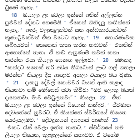
තීරණේ වෙනස් කරන්න උත්සාහ කළත් ඒකෙන් වැඩක්
+
වුණේ නැහැ.
18
ඔයාලා ළං වෙලා ඉන්නේ අතින් අල්ලන්න
+
පුළුවන් දේකට නෙමෙයි.
ඒකෙන් ගිනිදලු නඟින්නේ
+
නැහැ.
අඳුරු වලාකුළක්වත් ඝන අන්ධකාරයක්වත්
+
කුණාටුවක්වත් ඒක වටේට නැහැ.
19
හොරණෑවක
+
+
ශබ්දයවත්
කෙනෙක් කතා කරන හඬවත්
එතනින්
ඇහෙන්නේ නැහැ. ඒ හඬ ඇහුණාම තවත් කතා
+
කරන්න එපා කියලා සෙනඟ ඉල්ලුවා.
20
මොකද
“කන්දට සතෙක් හරි අඩිය තිබ්බොත් ඌට ගල් ගහලා
මරන්න” කියලා දීපු ආඥාව අහලා එයාලා බය වුණා.
+
21
දැකපු දේවල් කොච්චර බයක් ඇති කළාද
කියනවා නම් මෝසෙස් පවා කිව්වා “මට ලොකු බයක්
+
දැනෙනවා. මාව වෙවුලනවා”
කියලා.
22
ඒත්
+
ඔයාලා ළං වෙලා ඉන්නේ සියොන් කන්දට.
ජීවමාන
දෙවියන්ගේ නුවරට, ඒ කියන්නේ ස්වර්ගයේ තියෙන
+
යෙරුසලමට.
දේවදූතයන් දසදහස් ගාණක්
23
+
එකට රැස් වෙලා ඉන්න තැනට.
ස්වර්ගයේ නම්
ලියලා තියෙන, කුලුඳුලන්ගේ සභාවට. ඒ වගේම