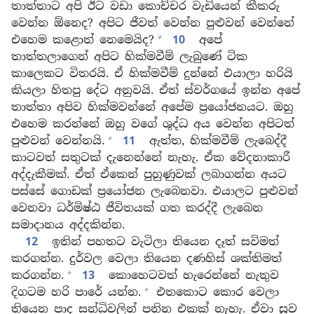
තාත්තාට අපි ඊට වඩා කොච්චර වැඩියෙන් කීකරු
වෙන්න ඕනෙද? අපිට ජීවත් වෙන්න පුළුවන් වෙන්නේ
+
එහෙම කළොත් නෙමෙයිද?
10
අපේ
තාත්තලාගෙන් අපිට හික්මවීම් ලැබුණේ ටික
කාලෙකට විතරයි. ඒ හික්මවීම් දුන්නේ එයාලා හරියි
කියලා හිතපු දේට අනුවයි. ඒත් ස්වර්ගයේ ඉන්න අපේ
තාත්තා අපිව හික්මවන්නේ අපේම ප්‍රයෝජනයට. ඔහු
එහෙම කරන්නේ ඔහු වගේ ශුද්ධ අය වෙන්න අපිටත්
+
පුළුවන් වෙන්නයි.
11
ඇත්ත, හික්මවීම් ලැබෙද්දී
කාටවත් සතුටක් දැනෙන්නේ නැහැ. ඒක වේදනාකාරී
අද්දැකීමක්. ඒත් ඒකෙන් පුහුණුවක් ලබාගන්න අයට
පස්සේ ගොඩක් ප්‍රයෝජන ලැබෙනවා. එයාලට පුළුවන්
වෙනවා ධර්මිෂ්ඨ ජීවිතයක් ගත කරද්දී ලැබෙන
සමාදානය අද්දකින්න.
12
ඉතින් පහතට වැටිලා තියෙන දෑත් සවිමත්
කරගන්න. දුර්වල වෙලා තියෙන දණහිස් ශක්තිමත්
+
කරගන්න.
13
කොහෙටවත් හැරෙන්නේ නැතුව
+
දිගටම හරි පාරේ යන්න.
එතකොට කොර වෙලා
තියෙන පාද සන්ධිවලින් පනින එකක් නැහැ. ඒවා සුව