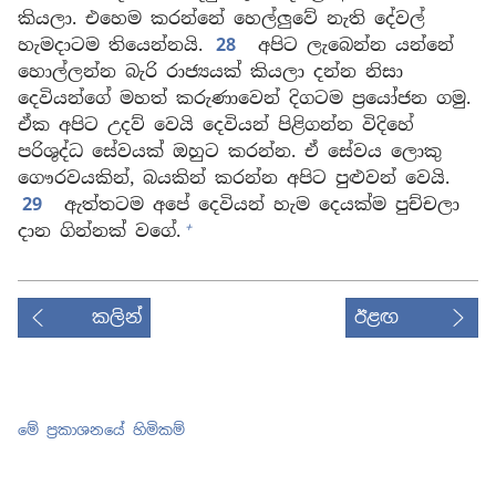
කියලා. එහෙම කරන්නේ හෙල්ලුවේ නැති දේවල්
හැමදාටම තියෙන්නයි.
28
අපිට ලැබෙන්න යන්නේ
හොල්ලන්න බැරි රාජ්‍යයක් කියලා දන්න නිසා
දෙවියන්ගේ මහත් කරුණාවෙන් දිගටම ප්‍රයෝජන ගමු.
ඒක අපිට උදව් වෙයි දෙවියන් පිළිගන්න විදිහේ
පරිශුද්ධ සේවයක් ඔහුට කරන්න. ඒ සේවය ලොකු
ගෞරවයකින්, බයකින් කරන්න අපිට පුළුවන් වෙයි.
29
ඇත්තටම අපේ දෙවියන් හැම දෙයක්ම පුච්චලා
+
දාන ගින්නක් වගේ.
කලින්
ඊළඟ
මේ ප්‍රකාශනයේ හිමිකම්