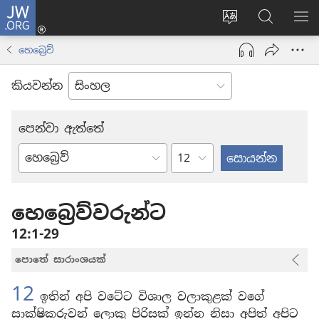
JW.ORG
ලොගින්
(opens
Change
JW.ORG
වි
new
site
වෙබ්
පෙ
හෙබ්‍රෙව්
window)
language
අඩවියෙන
සොයන්න
කියවන්න
පෙන්වා ඇත්තේ
පරිච්ඡේදය
බයිබලයේ
පොත්
හෙබ්‍රෙව්වරුන්ට
12:1-29
පොතේ සාරාංශයක්
12
ඉතින් අපි වටේට විශාල වලාකුළක් වගේ
සාක්ෂිකරුවන් ලොකු පිරිසක් ඉන්න නිසා අපිත් අපිට