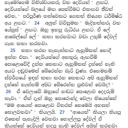
+
හැමෝගෙම විනිශ්චයකරු වන දෙවියන්
ළඟට.
දෙවියන්ගේ බලයේ මඟ පෙන්වීමට එකඟව ජීවත්
+
වෙන,
පරිපූර්ණ තත්වෙකට ගෙනත් තියෙන ධර්මිෂ්ඨ
+
+
අය ළඟට.
24
අලුත් ගිවිසුමක
මැදිහත්කරු වන
+
යේසුස්
ළඟට. ඔහු ඉහපු රුධිරය ළඟට. ඒ ලේ
+
ආබෙල්ගේ ලේ
කතා කරනවාට වඩා උතුම් දේවල්
ගැන කතා කරනවා.
25
කතා කරන තැනැත්තාට ඇහුම්කන් නොදී
ඉන්න එපා.
දෙවියන්ගේ අනතුරු ඇඟවීම්
*
පොළොවේදී දුන්න කෙනාට ඇහුම්කන් දුන්නේ නැති
අයට දඬුවමෙන් බේරෙන්න බැරි වුණා. එහෙමනම්
ස්වර්ගයේ ඉඳන් කතා කරන කෙනාට අපි ඇහුම්කන්
+
දුන්නේ නැත්නම් අපිට බේරෙන්න පුළුවන් වෙයිද?
26
ඒ වෙලාවේ ඔහුගේ හඬට පොළොව දෙදරුම්
+
කෑවා.
ඒත් දැන් ඔහු පොරොන්දු වෙලා තියෙන්නේ
“මම ආයෙත් පොළොව විතරක් නෙමෙයි අහසත්
+
සොලවනවා”
කියලයි.
27
“ආයෙත්” කියලා කියපු
එකෙන් පැහැදිලි වෙනවා හොල්ලපු දේවල් ඒ
කියන්නේ දෙවියන් හදපු නැති දේවල් අයින් කරනවා