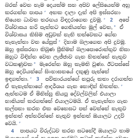
බරක් වෙන හැම දෙයක්ම සහ අපිව ලේසියෙන්ම අහු
+
කරගන්න පාපය
අහක දාලා දැන් අපි ඉස්සරහා
+
තියෙන ධාවන තරඟය විඳදරාගෙන දුවමු.
2
අපේ
විශ්වාසය හරි පැත්තට ගෙනියන්න මුල් වෙන,
ඒ
*
විශ්වාසය කිසිම අඩුවක් නැති තත්වෙකට ගේන
+
තැනැත්තා වන යේසුස්
දිහාම බලාගෙන අපි දුවමු.
ඔහු ඉස්සරහා තිබුණ ප්‍රීතිමත් බලාපොරොත්තුව නිසා
ඔහුට විඳින්න වෙන ලැජ්ජාව ගැන හිතන්නේ නැතුව
වධකණුවක
මැරෙන්න ඔහු කැමති වුණා. ඊටපස්සේ
*
ඔහු දෙවියන්ගේ සිංහාසනයේ දකුණු පැත්තේ
+
ඉඳගත්තා.
3
පව්කාරයන්ගේ නපුරු කතා දරාගත්ත
+
ඒ තැනැත්තාගේ ආදර්ශය ගැන හොඳින් හිතන්න.
ඇත්තටම ඒ මිනිස්සු කියපු දේවල්වලින් එයාලා
හානියක් කරගත්තේ එයාලටමයි. ඒ තැනැත්තා ගැන
කල්පනා කරන එක වෙහෙසට පත් වෙන්නේ නැතුව
ඉන්නත් අත්හරින්නේ නැතුව ඉන්නත් ඔයාලට උදව්
+
වෙයි.
4
පාපයට විරුද්ධව කරන සටනේදී ඔයාලට තාම