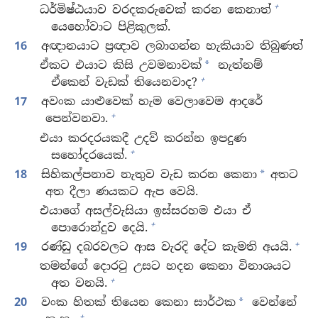
+
ධර්මිෂ්ඨයාව වරදකරුවෙක් කරන කෙනාත්
යෙහෝවාට පිළිකුලක්.
16
අඥානයාට ප්‍රඥාව ලබාගන්න හැකියාව තිබුණත්
ඒකට එයාට කිසි උවමනාවක්
නැත්නම්
*
+
ඒකෙන් වැඩක් තියෙනවාද?
17
අවංක යාළුවෙක් හැම වෙලාවෙම ආදරේ
+
පෙන්වනවා.
එයා කරදරයකදී උදව් කරන්න ඉපදුණ
+
සහෝදරයෙක්.
18
සිහිකල්පනාව නැතුව වැඩ කරන කෙනා
අතට
*
අත දීලා ණයකට ඇප වෙයි.
එයාගේ අසල්වැසියා ඉස්සරහම එයා ඒ
+
පොරොන්දුව දෙයි.
+
19
රණ්ඩු දබරවලට ආස වැරදි දේට කැමති අයයි.
තමන්ගේ දොරටු උසට හදන කෙනා විනාශයට
+
අත වනයි.
20
වංක හිතක් තියෙන කෙනා සාර්ථක
වෙන්නේ
*
+