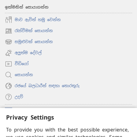
ඉක්මනින් සොයාගන්න
මාව ඇවිත් හමු වෙන්න
රැස්වීමක් සොයන්න
(opens
new
සමුළුවක් සොයන්න
(opens
window)
new
අලුත්ම දේවල්
window)
වීඩියෝ
සොයන්න
රජයේ බලධාරීන් සඳහා තොරතුරු
උදව්
සම්මාදම්
(opens
Privacy Settings
new
window)
To provide you with the best possible experience,
ඔන්ලයින් ලයිබ්‍රරි
(opens