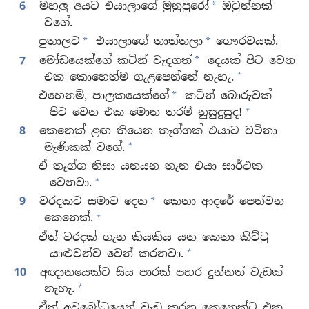
6
මහලු අයට එයාලාගේ මුනුපුරෝ
ඔටුන්නක්
*
වගේ.
පුතාලට
එයාලාගේ තාත්තලා
ගෞරවයක්.
*
*
7
මෝඩයෙක්ගේ කටින් වැදගත්
දෙයක් පිට වෙන
*
+
එක කොහෙත්ම ගැළපෙන්නේ නැහැ.
එහෙනම්, පාලකයෙක්ගේ
කටින් බොරුවක්
*
+
පිට වෙන එක මොන තරම් නුසුදුසුද!
8
කෙනෙක් ළඟ තියෙන තෑග්ගක් එයාට වටිනා
+
මැණිකක් වගේ.
ඒ තෑග්ග නිසා යනයන තැන එයා සාර්ථක
+
වෙනවා.
9
වරදකට සමාව දෙන
කෙනා ආදරේ පෙන්වන
*
+
කෙනෙක්.
ඒත් වරදක් ගැන කියකිය යන කෙනා කිට්ටු
+
යාළුවන්ව වෙන් කරනවා.
10
අඥානයෙක්ට සිය පාරක් පහර දුන්නත් වැඩක්
+
නැහැ.
ඒත් අවබෝධයෙන් වැඩ කරන කෙනෙක්ට එක