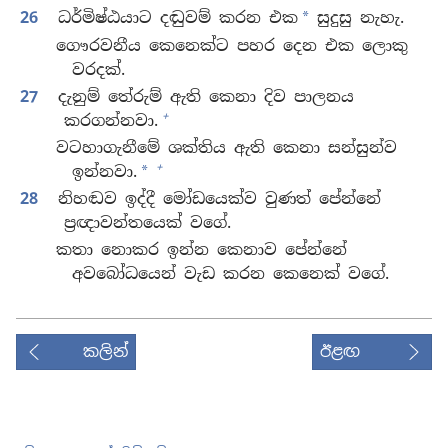
26
ධර්මිෂ්ඨයාට දඬුවම් කරන එක
සුදුසු නැහැ.
*
ගෞරවනීය කෙනෙක්ට පහර දෙන එක ලොකු
වරදක්.
27
දැනුම් තේරුම් ඇති කෙනා දිව පාලනය
+
කරගන්නවා.
වටහාගැනීමේ ශක්තිය ඇති කෙනා සන්සුන්ව
+
ඉන්නවා.
*
28
නිහඬව ඉද්දී මෝඩයෙක්ව වුණත් පේන්නේ
ප්‍රඥාවන්තයෙක් වගේ.
කතා නොකර ඉන්න කෙනාව පේන්නේ
අවබෝධයෙන් වැඩ කරන කෙනෙක් වගේ.
කලින්
ඊළඟ