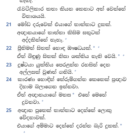
නැහැ.
රැවටිලිකාර කතා කියන කෙනාට අත් වෙන්නේ
විනාශයයි.
21
මෝඩ දරුවෙක් එයාගේ තාත්තාට දුකක්.
අඥානයාගේ තාත්තා කිසිම සතුටක්
+
අද්දකින්නේ නැහැ.
+
22
ප්‍රීතිමත් සිතක් හොඳ ඖෂධයක්.
*
+
ඒත් බිඳුණු සිතක් නිසා ශක්තිය නැති වෙයි.
*
23
දුෂ්ටයා යුක්තිය පෙරළන්න රහසින් දෙන
+
අල්ලසක් වුණත් ගනියි.
24
කාරණා හොඳින් තේරුම්ගන්න කෙනෙක් ප්‍රඥාව
දිහාම බලාගෙන ඉන්නවා.
ඒත් අඥානයාගේ මනස
එහේ මෙහේ
*
+
දුවනවා.
25
අඥාන පුතෙක් තාත්තාට දෙන්නේ ලොකු
වේදනාවක්.
එයාගේ අම්මාට දෙන්නේ දරන්න බැරි දුකක්.
*
+