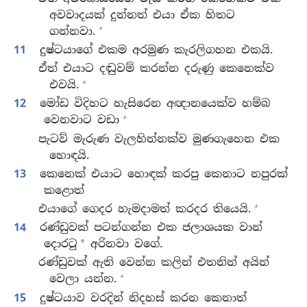
අවවාදයක් දුන්නත් එයා ඒක හිතට
+
ගන්නවා.
11
දුෂ්ටයාගේ එකම අරමුණ කැරලිගහන එකයි.
ඒත් එයාට දඬුවම් කරන්න දරුණු කෙනෙක්ව
+
එවයි.
12
මෝඩ විදිහට හැසිරෙන අඥානයෙක්ව හම්බ
+
වෙනවාට වඩා
පැටව් මැරුණ වැලහින්නක්ව මුණගැහෙන එක
හොඳයි.
13
කෙනෙක් එයාට හොඳක් කරපු කෙනාට නපුරක්
කළොත්
+
එයාගේ ගෙදර හැමදාමත් කරදර තියෙයි.
14
රණ්ඩුවක් පටන්ගන්න එක ජලාශයක වාන්
දොරටු
අරිනවා වගේ.
*
රණ්ඩුවක් ඇති වෙන්න කලින් එතනින් අයින්
+
වෙලා යන්න.
15
දුෂ්ටයාව වරදින් නිදහස් කරන කෙනාත්