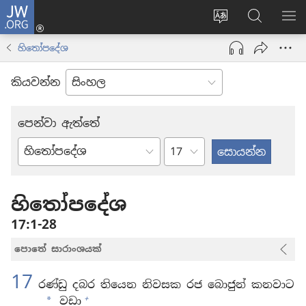
JW.ORG
ලොගින්
(opens
Change
JW.ORG
වි
new
site
වෙබ්
පෙ
හිතෝපදේශ
window)
language
අඩවියෙන
සොයන්න
කියවන්න
පෙන්වා ඇත්තේ
පරිච්ඡේදය
බයිබලයේ
පොත්
හිතෝපදේශ
17:1-28
පොතේ සාරාංශයක්
17
රණ්ඩු දබර තියෙන නිවසක රජ බොජුන් කනවාට
+
වඩා
*