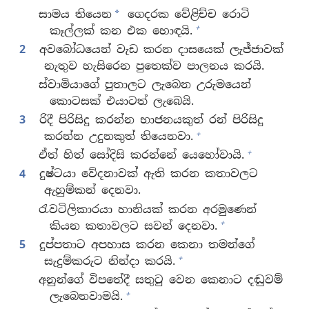
සාමය තියෙන
ගෙදරක වේළිච්ච රොටි
*
+
කෑල්ලක් කන එක හොඳයි.
2
අවබෝධයෙන් වැඩ කරන දාසයෙක් ලැජ්ජාවක්
නැතුව හැසිරෙන පුතෙක්ව පාලනය කරයි.
ස්වාමියාගේ පුතාලට ලැබෙන උරුමයෙන්
කොටසක් එයාටත් ලැබෙයි.
3
රිදී පිරිසිදු කරන්න භාජනයකුත් රන් පිරිසිදු
+
කරන්න උදුනකුත් තියෙනවා.
+
ඒත් හිත් සෝදිසි කරන්නේ යෙහෝවායි.
4
දුෂ්ටයා වේදනාවක් ඇති කරන කතාවලට
ඇහුම්කන් දෙනවා.
රැවටිලිකාරයා හානියක් කරන අරමුණෙන්
+
කියන කතාවලට සවන් දෙනවා.
5
දුප්පතාට අපහාස කරන කෙනා තමන්ගේ
+
සැදුම්කරුට නින්දා කරයි.
අනුන්ගේ විපතේදී සතුටු වෙන කෙනාට දඬුවම්
+
ලැබෙනවාමයි.