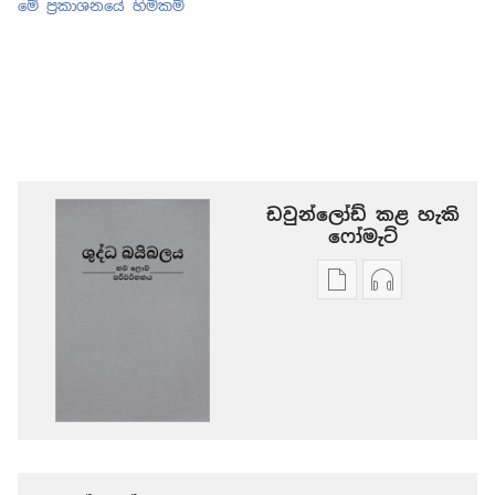
මේ ප්‍රකාශනයේ හිමිකම්
ඩවුන්ලෝඩ් කළ හැකි
‍‍ෆෝමැට්
ප්‍රකාශන
ඕඩියෝ
ඩවුන්ලෝඩ්
ඩවුන්ලෝඩ්
කරගන්න
කරගන්න
පුළුවන්
පුළුවන්
ක්‍රම
ක්‍රම
ශුද්ධ
ශුද්ධ
බයිබලය
බයිබලය
-
-