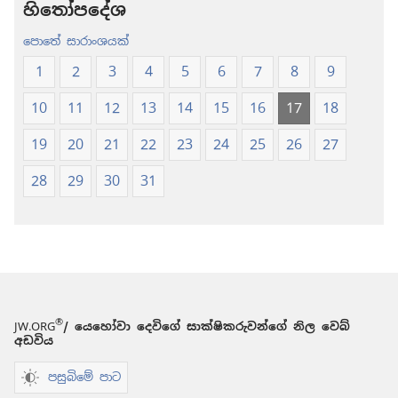
නව
නව
හිතෝපදේශ
ලොව
ලොව
පොතේ සාරාංශයක්
පරිවර්තනය
පරිවර්තනය
(2024 සංශෝධනය
(2024 සංශ
1
2
3
4
5
6
7
8
9
10
11
12
13
14
15
16
17
18
19
20
21
22
23
24
25
26
27
28
29
30
31
®
JW.ORG
/ යෙහෝවා දෙවිගේ සාක්ෂිකරුවන්ගේ නිල වෙබ්
අඩවිය
පසුබිමේ පාට