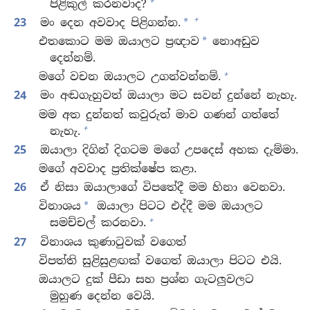
+
පිළිකුල් කරනවාද?
+
23
මං දෙන අවවාද පිළිගන්න.
*
එතකොට මම ඔයාලට ප්‍රඥාව
නොඅඩුව
*
දෙන්නම්.
+
මගේ වචන ඔයාලට උගන්වන්නම්.
24
මං අඬගැහුවත් ඔයාලා මට සවන් දුන්නේ නැහැ.
මම අත දුන්නත් කවුරුත් මාව ගණන් ගත්තේ
+
නැහැ.
25
ඔයාලා දිගින් දිගටම මගේ උපදෙස් අහක දැම්මා.
මගේ අවවාද ප්‍රතික්ෂේප කළා.
26
ඒ නිසා ඔයාලාගේ විපතේදී මම හිනා වෙනවා.
විනාශය
ඔයාලා පිටට එද්දී මම ඔයාලට
*
+
සමච්චල් කරනවා.
27
විනාශය කුණාටුවක් වගෙත්
විපත්ති සුළිසුළඟක් වගෙත් ඔයාලා පිටට එයි.
ඔයාලට දුක් පීඩා සහ ප්‍රශ්න ගැටලුවලට
මුහුණ දෙන්න වෙයි.