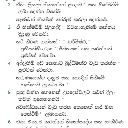
+
2
ඒවා ලියලා තියෙන්නේ ප්‍රඥාව
සහ හික්මවීම්
ලබා දෙන්න වගේම
නැණවත් කියමන් තේරුම් කරලා දෙන්නයි.
+
3
ඒ හික්මවීම් පිළිගද්දී
වටහාගැනීමේ ශක්තිය
දියුණු වෙනවා.
+
+
හරි තීරණ ගන්නත්
ධර්මිෂ්ඨ,
*
ප්‍රතිපත්තිගරුක
ජීවිතයක් ගත කරන්නත්
*
පුළුවන් වෙනවා.
+
4
අද්දැකීම් අඩු කෙනාට බුද්ධිමත්ව වැඩ කරන්න
පුළුවන් වෙනවා.
තරුණයෙක්ට දැනුම සහ හොඳින් සිතීමේ
+
හැකියාව ලැබෙනවා.
5
ප්‍රඥාවන්ත කෙනෙක් උපදෙස්වලට සවන් දීලා
+
තවත් ඉගෙනගනියි.
අවබෝධයෙන් වැඩ කරන කෙනෙක් හරි මඟ
+
පෙන්වීම්
ලබාගනියි.
*
6
එයා එහෙම කරන්නේ හිතෝපදේශ සහ සංකීර්ණ