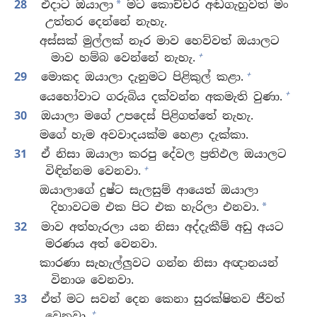
28
එදාට ඔයාලා
මට කොච්චර අඬගැහුවත් මං
*
උත්තර දෙන්නේ නැහැ.
අස්සක් මුල්ලක් නෑර මාව හෙව්වත් ඔයාලට
+
මාව හම්බ වෙන්නේ නැහැ.
+
29
මොකද ඔයාලා දැනුමට පිළිකුල් කළා.
+
යෙහෝවාට ගරුබිය දක්වන්න අකමැති වුණා.
30
ඔයාලා මගේ උපදෙස් පිළිගත්තේ නැහැ.
මගේ හැම අවවාදයක්ම හෙළා දැක්කා.
31
ඒ නිසා ඔයාලා කරපු දේවල ප්‍රතිඵල ඔයාලට
+
විඳින්නම වෙනවා.
ඔයාලාගේ දුෂ්ට සැලසුම් ආයෙත් ඔයාලා
දිහාවටම එක පිට එක හැරිලා එනවා.
*
32
මාව අත්හැරලා යන නිසා අද්දැකීම් අඩු අයට
මරණය අත් වෙනවා.
කාරණා සැහැල්ලුවට ගන්න නිසා අඥානයන්
විනාශ වෙනවා.
33
ඒත් මට සවන් දෙන කෙනා සුරක්ෂිතව ජීවත්
+
වෙනවා.