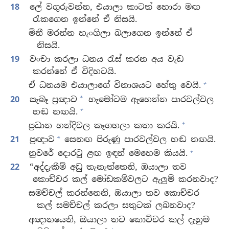
18
ලේ වගුරුවන්න, එයාලා කාටත් හොරා මඟ
රැකගෙන ඉන්නේ ඒ නිසයි.
මිනී මරන්න හැංගිලා බලාගෙන ඉන්නේ ඒ
නිසයි.
19
වංචා කරලා ධනය රැස් කරන අය වැඩ
කරන්නේ ඒ විදිහටයි.
+
ඒ ධනයම එයාලාගේ විනාශයට හේතු වෙයි.
+
20
සැබෑ ප්‍රඥාව
හැමෝටම ඇහෙන්න පාරවල්වල
+
හඬ නඟයි.
+
ප්‍රධාන හන්දිවල කෑගහලා කතා කරයි.
21
ප්‍රඥාව
සෙනඟ පිරුණු පාරවල්වල හඬ නඟයි.
*
+
නුවරේ දොරටු ළඟ ඉඳන් මෙහෙම කියයි.
22
“අද්දැකීම් අඩු තැනැත්තෙනි, ඔයාලා තව
කොච්චර කල් මෝඩකම්වලට ඇලුම් කරනවාද?
සමච්චල් කරන්නෙනි, ඔයාලා තව කොච්චර
කල් සමච්චල් කරලා සතුටක් ලබනවාද?
අඥානයෙනි, ඔයාලා තව කොච්චර කල් දැනුම