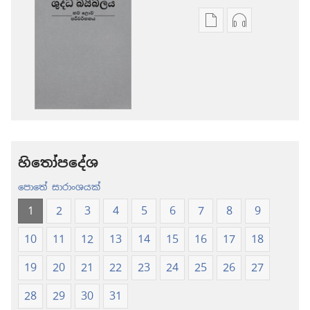
ප්‍රකාශන
ඕඩියෝ
ඩවුන්ලෝඩ්
ඩවුන්ලෝඩ්
කරගන්න
කරගන්න
පුළුවන්
පුළුවන්
ක්‍රම
ක්‍රම
ශුද්ධ
ශුද්ධ
බයිබලය
බයිබලය
-
-
නව
නව
හිතෝපදේශ
ලොව
ලොව
පොතේ සාරාංශයක්
පරිවර්තනය
පරිවර්තනය
(2024 සංශෝධනය
(2024 සංශ
1
2
3
4
5
6
7
8
9
10
11
12
13
14
15
16
17
18
19
20
21
22
23
24
25
26
27
28
29
30
31