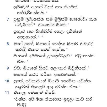
කාරණා
වටහාගන්නයි.
*
නුවණැති අයගේ වදන් සහ කියමන්
+
තේරුම්ගන්නයි.
7
දැනුම ලබාගන්න නම් මුලින්ම යෙහෝවා ගැන
+
ගරුබියක්
තියෙන්න ඕනේ.
*
ප්‍රඥාව සහ හික්මවීම් හෙළා දකින්නේ
+
අඥානයන්.
*
8
මගේ පුතේ, ඔයාගේ තාත්තා ඔයාව නිවැරදි
+
කරද්දී එයාට සවන් දෙන්න.
ඔයාගේ අම්මාගේ උපදෙස්වලට
පිටු පාන්න
*
+
එපා.
+
9
ඒවා ඔයාගේ හිසට අලංකාර ඔටුන්නක්.
+
ඔයාගේ කරට වටිනා ආභරණයක්.
10
පුතේ, පව්කාරයන් ඔයාව නොමඟ යවන්න
+
හැදුවත් එයාලට අහු වෙන්න එපා.
11
එයාලා මෙහෙම කියයි.
“එන්න, අපි මඟ රැකගෙන ඉඳලා කාව හරි
මරමු.