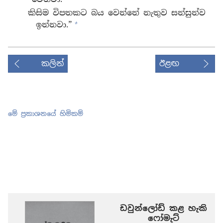
කිසිම විපතකට බය වෙන්නේ නැතුව සන්සුන්ව
+
ඉන්නවා.”
කලින්
ඊළඟ
මේ ප්‍රකාශනයේ හිමිකම්
ඩවුන්ලෝඩ් කළ හැකි
‍‍ෆෝමැට්