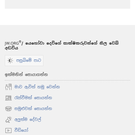
®
JW.ORG
/ යෙහෝවා දෙවිගේ සාක්ෂිකරුවන්ගේ නිල වෙබ්
අඩවිය
පසුබිමේ පාට
ඉක්මනින් සොයාගන්න
මාව ඇවිත් හමු වෙන්න
රැස්වීමක් සොයන්න
(opens
new
සමුළුවක් සොයන්න
(opens
window)
new
අලුත්ම දේවල්
window)
වීඩියෝ