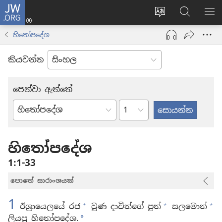
JW.ORG
ලොගින්
(opens
Change
JW.ORG
වි
new
site
වෙබ්
පෙ
හිතෝපදේශ
window)
language
අඩවියෙන
සොයන්න
කියවන්න
පෙන්වා ඇත්තේ
පරිච්ඡේදය
බයිබලයේ
පොත්
හිතෝපදේශ
1:1-33
පොතේ සාරාංශයක්
1
+
+
+
ඊශ්‍රායෙලයේ රජ
වුණ දාවිත්ගේ පුත්
සලමොන්
ලියපු හිතෝපදේශ.
*