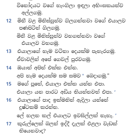
විනෝදයට වගේ හැංගිලා ඉඳලා අහිංසකයන්ව
අල්ලගමු.
12
මිනී වළ මිනිස්සුන්ව ගිලගන්නවා වගේ එයාලව
පණපිටින් ගිලගමු.
මිනී වළ මිනිස්සුන්ව වහගන්නවා වගේ
එයාලව වහගමු.
13
එයාලාගේ හැම වටිනා දෙයක්ම පැහැරගමු.
ඒවාවලින් අපේ ගෙවල් පුරවගමු.
14
ඔයාත් අපිත් එක්ක එන්න.
අපි හැම දෙයක්ම සම සමව
බෙදාගමු.”
*
15
මගේ පුතේ, එයාලා එක්ක යන්න එපා.
+
එයාලා යන පාරට අඩිය තියන්නවත් එපා.
16
එයාලාගේ පාද ඉක්මනින් ඇදිලා යන්නේ
දුෂ්ටකම් කරන්න.
+
ලේ හලන කල් එයාලට ඉවසිල්ලක් නැහැ.
17
කුරුල්ලෙක් බලන් ඉද්දී දැලක් එළලා වැඩක්
තියෙනවාද?