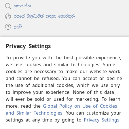
සොයන්න
රජයේ බලධාරීන් සඳහා තොරතුරු
උදව්
සම්මාදම්
(opens
Privacy Settings
new
window)
To provide you with the best possible experience,
ඔන්ලයින් ලයිබ්‍රරි
(opens
we use cookies and similar technologies. Some
new
®
JW Hub
window)
cookies are necessary to make our website work
(opens
and cannot be refused. You can accept or decline
new
®
‘JW ලයිබ්‍රරි’
window)
the use of additional cookies, which we use only
to improve your experience. None of this data
will ever be sold or used for marketing. To learn
more, read the
Global Policy on Use of Cookies
and Similar Technologies
. You can customize your
Copyright
© 2026 Watch Tower Bible and Tract Society of Pennsylvania.
භාවිත කිරීමේ නීති
|
පෞද්ගලික තොරතුරු රැකීම
|
PRIVACY
settings at any time by going to
Privacy Settings
.
S
SETTINGS