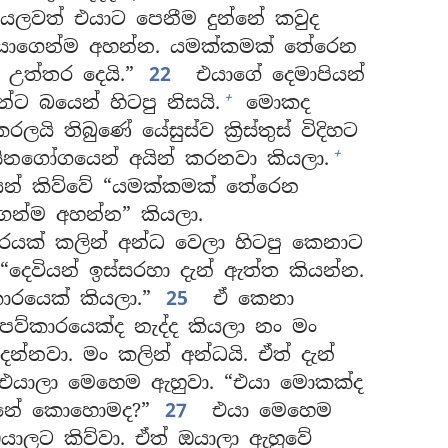
ලවත් එයාට පෙනීම දුන්නේ කවුද
 එයාගෙන්ම අහන්න. යමක්කමක් තේරෙන
උත්තර දෙයි.”
22
එයාගේ දෙමාපියන්
+
්ට බයෙන් හිටපු නිසයි.
මොකද
ලයි තිබුණේ යේසුස්ව ක්‍රිස්තුස් විදිහට
+
ිනගෝගයෙන් අයින් කරනවා කියලා.
යන් කිව්වේ “යමක්කමක් තේරෙන
න්ම අහන්න” කියලා.
රයක් කලින් අන්ධ වෙලා හිටපු කෙනාට
“දෙවියන් ඉස්සරහා දැන් ඇත්ත කියන්න.
ාරයෙක් කියලා.”
25
ඒ කෙනා
පව්කාරයෙක්ද නැද්ද කියලා නං මං
දන්නවා. මං කලින් අන්ධයි. ඒත් දැන්
ාලා මෙහෙම ඇහුවා. “එයා මොකක්ද
න්නේ කොහොමද?”
27
එයා මෙහෙම
ඔයාලට කිව්වා. ඒත් ඔයාලා ඇහුවේ