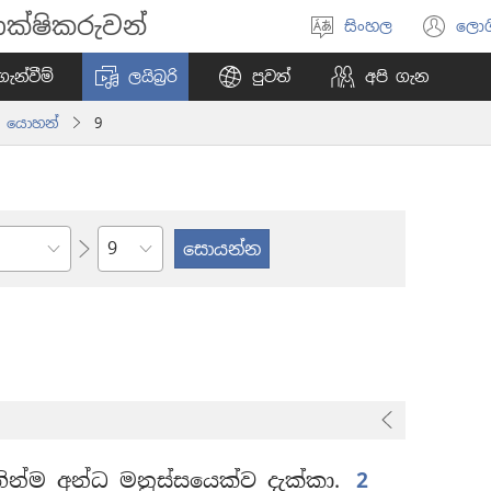
ක්ෂිකරුවන්
සිංහල
ලොග
භාෂාව
(o
තෝරන්න
ne
ැන්වීම්
ලයිබ්‍රරි
පුවත්
අපි ගැන
wi
යොහන්
9
පරිච්ඡේදය
ින්ම අන්ධ මනුස්සයෙක්ව දැක්කා.
2