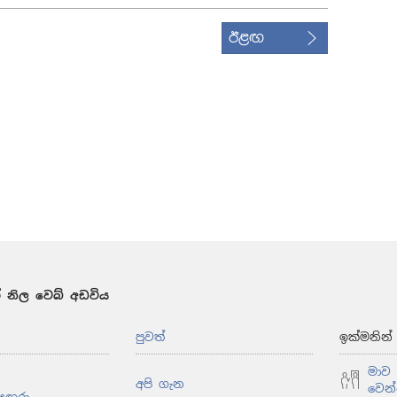
ඊළඟ
 නිල වෙබ් අඩවිය
පුවත්
ඉක්මනින
මාව 
අපි ගැන
වෙන