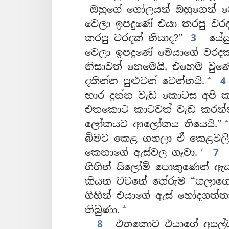
ඔහුගේ ගෝලයන් ඔහුගෙන් මෙ
වෙලා ඉපදුණේ එයා කරපු වරදක
කරපු වරදක් නිසාද?”
3
යේසු
වෙලා ඉපදුණේ මෙයාගේ වරදක්
නිසාවත් නෙමෙයි. එහෙම වුණ
+
දකින්න පුළුවන් වෙන්නයි.
භාර දුන්න වැඩ කොටස අපි 
එතකොට කාටවත් වැඩ කරන්න
+
ලෝකයට ආලෝකය තියෙයි.”
බිමට කෙළ ගහලා ඒ කෙළවලින්
+
කෙනාගේ ඇස්වල ගෑවා.
7
ගිහින් සිලෝම් පොකුණෙන් ඇස
කියන වචනේ තේරුම “ගලාගෙන
ගිහින් එයාගේ ඇස් හෝදගත්තා
+
තිබුණා.
8
එතකොට එයාගේ අසල්වැස