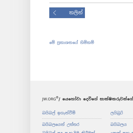
කලින්
මේ ප්‍රකාශනයේ හිමිකම්
®
JW.ORG
/ යෙහෝවා දෙවිගේ සාක්ෂිකරුවන්ගේ
බයිබල් ඉගැන්වීම්
ලයිබ්‍රරි
බයිබලයෙන් උත්තර
බයිබලය