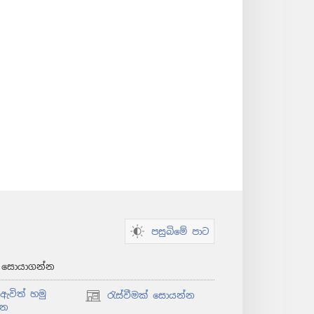
පසුබිමේ පාට
් සොයාගන්න
ඇවිත් හමු
රැස්වීමක් සොයන්න
(opens
්න