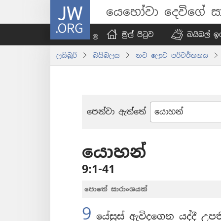
JW.ORG
යෙහෝවා දෙවිගේ සා
මුල් පිටුව
බයිබල් ඉග
ලයිබ්‍රරි
බයිබලය
නව ලොව පරිවර්තනය
පෙන්වා ඇත්තේ
බයිබලයේ
පොත්
යොහන්
9:1-41
පොතේ සාරාංශයක්
9
යේසුස් ඇවිදගෙන යද්දී උපත