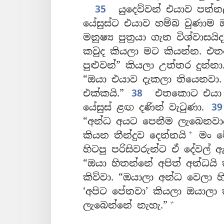
35
යුදෙව්වන් එයාව පන්නල
යේසුස්ට එයාව හම්බ වුණාම 
මනුෂ්‍ය පුත්‍රයා ගැන විශ්වාසයිද
කවුද කියලා මට කියන්න. එ
පුළුවන්” කියලා උත්තර දුන්නා
“ඔයා එයාව දැකලා තියෙනවා.
එක්කයි.”
38
එතකොට එයා “ස
යේසුස් ළඟ දණින් වැටුණා.
3
“අන්ධ අයට පෙනීම ලැබෙනවා
+
කියන තීන්දුව දෙන්නයි
මං ම
හිටපු පරිසිවරුන්ට ඒ දේවල් 
“ඔයා හිතන්නේ අපිත් අන්ධයි 
කිව්වා. “ඔයාලා අන්ධ වෙලා හ
‘අපිට පේනවා’ කියලා ඔයාලා
+
ලැබෙන්නේ නැහැ.”