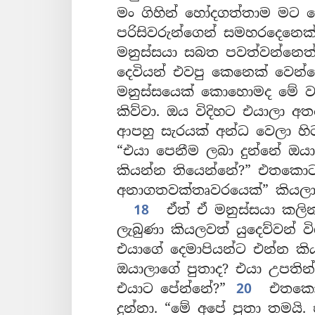
මං ගිහින් හෝදගත්තාම මට ප
පරිසිවරුන්ගෙන් සමහරදෙනෙක
මනුස්සයා සබත පවත්වන්නෙත්
දෙවියන් එවපු කෙනෙක් වෙන්
මනුස්සයෙක් කොහොමද මේ ව
කිව්වා. ඔය විදිහට එයාලා අත
ආපහු සැරයක් අන්ධ වෙලා හි
“එයා පෙනීම ලබා දුන්නේ ඔ
කියන්න තියෙන්නේ?” එතකොට
අනාගතවක්තෘවරයෙක්” කියලා 
18
ඒත් ඒ මනුස්සයා කලින
ලැබුණා කියලවත් යුදෙව්වන් ව
එයාගේ දෙමාපියන්ට එන්න කි
ඔයාලාගේ පුතාද? එයා උපති
එයාට පේන්නේ?”
20
එතකොට
දුන්නා. “මේ අපේ පුතා තමයි. 