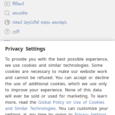
වීඩියෝ
සොයන්න
රජයේ බලධාරීන් සඳහා තොරතුරු
උදව්
සම්මාදම්
(opens
Privacy Settings
new
window)
To provide you with the best possible experience,
ඔන්ලයින් ලයිබ්‍රරි
(opens
we use cookies and similar technologies. Some
new
®
JW Hub
window)
cookies are necessary to make our website work
(opens
and cannot be refused. You can accept or decline
new
®
‘JW ලයිබ්‍රරි’
window)
the use of additional cookies, which we use only
to improve your experience. None of this data
will ever be sold or used for marketing. To learn
more, read the
Global Policy on Use of Cookies
and Similar Technologies
. You can customize your
Copyright
© 2026 Watch Tower Bible and Tract Society of Pennsylvania.
භාවිත කිරීමේ නීති
|
පෞද්ගලික තොරතුරු රැකීම
|
PRIVACY
settings at any time by going to
Privacy Settings
.