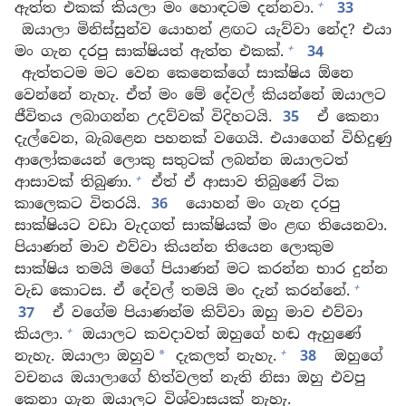
+
ඇත්ත එකක් කියලා මං හොඳටම දන්නවා.
33
ඔයාලා මිනිස්සුන්ව යොහන් ළඟට යැව්වා නේද? එයා
+
මං ගැන දරපු සාක්ෂියත් ඇත්ත එකක්.
34
ඇත්තටම මට වෙන කෙනෙක්ගේ සාක්ෂිය ඕනෙ
වෙන්නේ නැහැ. ඒත් මං මේ දේවල් කියන්නේ ඔයාලට
ජීවිතය ලබාගන්න උදව්වක් විදිහටයි.
35
ඒ කෙනා
දැල්වෙන, බැබළෙන පහනක් වගෙයි. එයාගෙන් විහිදුණු
ආලෝකයෙන් ලොකු සතුටක් ලබන්න ඔයාලටත්
+
ආසාවක් තිබුණා.
ඒත් ඒ ආසාව තිබුණේ ටික
කාලෙකට විතරයි.
36
යොහන් මං ගැන දරපු
සාක්ෂියට වඩා වැදගත් සාක්ෂියක් මං ළඟ තියෙනවා.
පියාණන් මාව එව්වා කියන්න තියෙන ලොකුම
සාක්ෂිය තමයි මගේ පියාණන් මට කරන්න භාර දුන්න
+
වැඩ කොටස. ඒ දේවල් තමයි මං දැන් කරන්නේ.
37
ඒ වගේම පියාණන්ම කිව්වා ඔහු මාව එව්වා
+
කියලා.
ඔයාලට කවදාවත් ඔහුගේ හඬ ඇහුණේ
+
නැහැ. ඔයාලා ඔහුව
දැකලත් නැහැ.
38
ඔහුගේ
*
වචනය ඔයාලාගේ හිත්වලත් නැති නිසා ඔහු එවපු
කෙනා ගැන ඔයාලට විශ්වාසයක් නැහැ.