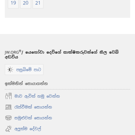
19
20
21
®
JW.ORG
/ යෙහෝවා දෙවිගේ සාක්ෂිකරුවන්ගේ නිල වෙබ්
අඩවිය
පසුබිමේ පාට
ඉක්මනින් සොයාගන්න
මාව ඇවිත් හමු වෙන්න
රැස්වීමක් සොයන්න
(opens
new
සමුළුවක් සොයන්න
(opens
window)
new
අලුත්ම දේවල්
window)