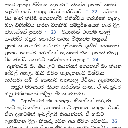
+
අයට ආපහු ජීවිතය දෙනවා
වගේම පුතාත් තමන්
+
කැමති අයව ආපහු ජීවත් කරවනවා.
22
මොකද
පියාණන් කිසිම කෙනෙක්ව විනිශ්චය කරන්නේ නැහැ.
ඔහු විනිශ්චය කරන වගකීම සම්පූර්ණයෙන් භාර දීලා
+
තියෙන්නේ පුතාට.
23
පියාණන් එහෙම කළේ
හැමෝම ඔහුට ගෞරව කරන විදිහටම ඔහුගේ
පුතාටත් ගෞරව කරනවා දකින්නයි. ඉතින් කෙනෙක්
පුතාට ගෞරව කරන්නේ නැත්නම් එයා පුතාව එවපු
+
පියාණන්ට ගෞරව කරන්නෙත් නැහැ.
24
ඇත්තටම මං ඔයාලට කියන්නේ කෙනෙක් මං කියන
දේවල් අහලා මාව එවපු තැනැත්තාව විශ්වාස
කරනවා නම් ඒ කෙනාට සදාකාල ජීවිතය ලැබෙනවා.
+
ඔහුව මරණයට නියම කරන්නේ නැහැ. ඒ වෙනුවට
+
ඔහු මරණයෙන් මිදිලා ජීවත් වෙනවා.
25
“ඇත්තටම මං ඔයාලට කියන්නේ මැරුණ
අයට දෙවියන්ගේ පුතාගේ හඬ ඇහෙන කාලය එනවා.
ඒක දැනටමත් ඇවිල්ලයි තියෙන්නේ. ඒ හඬට
ඇහුම්කන් දීලා කීකරු වෙන අය ජීවත් වෙනවා.
26
+