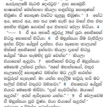
+
යෙරුසලමේ බැටළු දොරටුව
ළඟ හෙබ්‍රෙව්
භාෂාවෙන් බෙත්සාතා කියලා හඳුන්වපු පොකුණක්
තිබුණා. ඒ පොකුණ වටේට කුලුනු තිබුණා.
3
අන්ධ
*
අය, කොර අය, අත පය පණ නැති අය වගේ එක එක
අසනීප තිබුණ ගොඩක් අය එතනට වෙලා හිටියා.
4
——
5
ඒ අය අතරේ අවුරුදු 38ක් පුරා අසනීපෙන්
*
හිටපු කෙනෙක් හිටියා.
6
ඒ මනුස්සයා බිම වැතිරිලා
ඉන්න විදිහ යේසුස් දැක්කා. එයා සෑහෙන කාලයක්
තිස්සේ අසනීපෙන් ඉන්නවා කියලා දැනන් හිටපු
+
යේසුස් “ඔයා කැමතිද සුව වෙන්න”
කියලා
එයාගෙන් ඇහුවා.
7
අසනීපෙන් හිටපු ඒ මනුස්සයා
මෙහෙම උත්තර දුන්නා. “අනේ මහත්තයෝ, වතුර
කැලතෙද්දී පොකුණට බහින්න මට උදව් කරන්න
කවුරුත් නැහැනේ. මං යන්න හදද්දීම කවුරු හරි මට
කලින් ගිහින් වතුරට බහිනවා.”
8
එතකොට යේසුස්
එයාට මෙහෙම කිව්වා. “දැන් නැඟිටින්න. ඔයාගේ
+
පැදුරත්
අරන් ඇවිදගෙන යන්න.”
9
ඒ වෙලාවෙම
*
ඒ මනුස්සයා සුව වුණා. එයා එයාගේ පැදුරත්
*