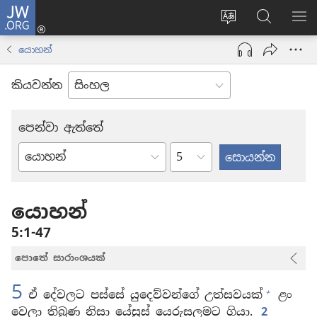
JW.ORG
ලොගින්
(opens
Change
JW.ORG
වි
new
site
වෙබ්
පෙ
යොහන්
window)
language
අඩවියෙන
සොයන්න
කියවන්න
පෙන්වා ඇත්තේ
පරිච්ඡේදය
බයිබලයේ
පොත්
යොහන්
5:1-47
පොතේ සාරාංශයක්
5
+
ඒ දේවලට පස්සේ යුදෙව්වන්ගේ උත්සවයක්
ළං
වෙලා තිබුණ නිසා යේසුස් යෙරුසලමට ගියා.
2