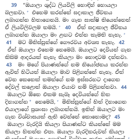
39
“ඔයාලා ශුද්ධ ලියවිලි හොඳින් හොයලා
+
බලනවා.
එහෙම කරන්නේ සදාකාල ජීවනය
ලබාගන්න හිතාගෙනයි. මං ගැන සාක්ෂි තියෙන්නෙත්
+
ඒ ලියවිලිවලම තමයි.
40
ඒත් සදාකාල ජීවිතය
+
ලබාගන්න ඔයාලා මං ළඟට එන්න කැමති නැහැ.
41
මට මිනිස්සුන්ගේ ගෞරවය අවශ්‍ය නැහැ.
42
ඒත් ඔයාලා එහෙම නෙමෙයි. ඔයාලට දෙවියන් ගැන
කිසිම ආදරයක් නැහැ කියලා මං හොඳටම දන්නවා.
43
මං මගේ පියාණන්ගේ නම නියෝජනය කරන්න
ඇවිත් හිටියත් ඔයාලා මාව පිළිගන්නේ නැහැ. ඒත්
වෙන කෙනෙක් තමන්ගේ නම ඉස්සරහට දාගෙන
දේවල් කළොත් ඔයාලා එයාව නම් පිළිගන්නවා.
44
ඔයාලට ඕනෙ එකම සැබෑ දෙවියන්ගේ හිත
+
දිනාගන්න
නෙමෙයි,
මිනිස්සුන්ගේ හිත් දිනාගෙන
*
එයාලාගේ ප්‍රශංසා ලබාගන්නයි. ඉතින් ඔයාලට මං
ගැන විශ්වාසයක් ඇති වෙන්නේ කොහොමද?
45
ඔයාලා වැරදියි කියලා පියාණන්ට කියන්නේ මම
කියලා හිතන්න එපා. ඔයාලා වැරදිකරුවන් කියලා
+