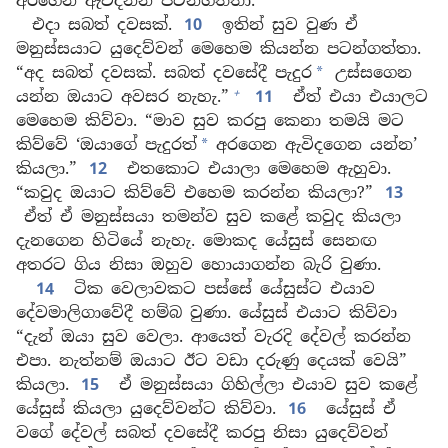
අරගෙන ඇවිදින්න පටන්ගත්තා.
එදා සබත් දවසක්.
10
ඉතින් සුව වුණ ඒ
මනුස්සයාට යුදෙව්වන් මෙහෙම කියන්න පටන්ගත්තා.
“අද සබත් දවසක්. සබත් දවසේදී පැදුර
උස්සගෙන
*
+
යන්න ඔයාට අවසර නැහැ.”
11
ඒත් එයා එයාලට
මෙහෙම කිව්වා. “මාව සුව කරපු කෙනා තමයි මට
කිව්වේ ‘ඔයාගේ පැදුරත්
අරගෙන ඇවිදගෙන යන්න’
*
කියලා.”
12
එතකොට එයාලා මෙහෙම ඇහුවා.
“කවුද ඔයාට කිව්වේ එහෙම කරන්න කියලා?”
13
ඒත් ඒ මනුස්සයා තමන්ව සුව කළේ කවුද කියලා
දැනගෙන හිටියේ නැහැ. මොකද යේසුස් සෙනඟ
අතරට ගිය නිසා ඔහුව හොයාගන්න බැරි වුණා.
14
ටික වෙලාවකට පස්සේ යේසුස්ට එයාව
දේවමාලිගාවේදී හම්බ වුණා. යේසුස් එයාට කිව්වා
“දැන් ඔයා සුව වෙලා. ආයෙත් වැරදි දේවල් කරන්න
එපා. නැත්නම් ඔයාට ඊට වඩා දරුණු දෙයක් වෙයි”
කියලා.
15
ඒ මනුස්සයා ගිහිල්ලා එයාව සුව කළේ
යේසුස් කියලා යුදෙව්වන්ට කිව්වා.
16
යේසුස් ඒ
වගේ දේවල් සබත් දවසේදී කරපු නිසා යුදෙව්වන්