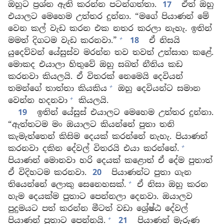
ඔහුට ප්‍රශ්න ඇති කරන්න පටන්ගත්තා.
17
ඒත් ඔහු
එයාලට මෙහෙම උත්තර දුන්නා. “මගේ පියාණන් මේ
වෙන කල් වැඩ කරන එක නතර කරලා නැහැ. ඉතින්
+
මමත් දිගටම වැඩ කරනවා.”
18
ඒ නිසයි
යුදෙව්වන් යේසුස්ව මරන්න තව තවත් උත්සාහ කළේ.
මොකද එයාලා හිතුවේ ඔහු සබත් නීතිය කඩ
කරනවා කියලයි. ඒ විතරක් නෙමෙයි දෙවියන්
+
තමන්ගේ තාත්තා කියකිය
ඔහු දෙවියන්ට සමාන
+
වෙන්න හදනවා
කියලයි.
19
ඉතින් යේසුස් එයාලට මෙහෙම උත්තර දුන්නා.
“ඇත්තටම මං ඔයාලට කියන්නේ පුතා තනි
කැමැත්තෙන් කිසිම දෙයක් කරන්නේ නැහැ. පියාණන්
+
කරනවා දකින දේවල් විතරයි එයා කරන්නේ.
පියාණන් මොනවා හරි දෙයක් කළොත් ඒ දේම පුතාත්
ඒ විදිහටම කරනවා.
20
පියාණන්ට පුතා ගැන
+
තියෙන්නේ ලොකු සෙනෙහසක්.
ඒ නිසා ඔහු කරන
හැම දෙයක්ම පුතාට පෙන්නලා දෙනවා. ඔයාලව
පුදුමයට පත් කරන්න මීටත් වඩා ශ්‍රේෂ්ඨ දේවල්
+
පියාණන් පුතාට පෙන්නයි.
21
පියාණන් මැරුණ