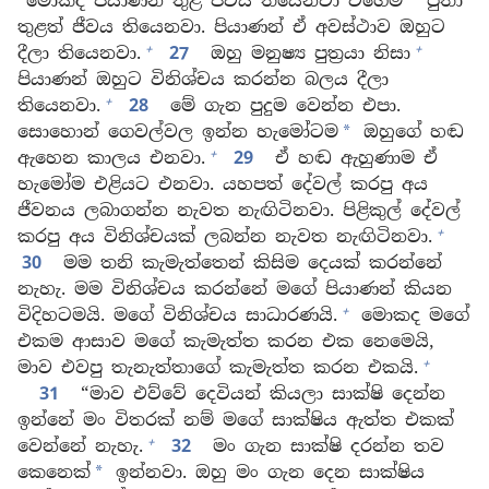
මොකද පියාණන් තුළ ජීවය තියෙනවා වගේම
පුතා
තුළත් ජීවය තියෙනවා. පියාණන් ඒ අවස්ථාව ඔහුට
+
+
දීලා තියෙනවා.
27
ඔහු මනුෂ්‍ය පුත්‍රයා නිසා
පියාණන් ඔහුට විනිශ්චය කරන්න බලය දීලා
+
තියෙනවා.
28
මේ ගැන පුදුම වෙන්න එපා.
සොහොන් ගෙවල්වල ඉන්න හැමෝටම
ඔහුගේ හඬ
*
+
ඇහෙන කාලය එනවා.
29
ඒ හඬ ඇහුණාම ඒ
හැමෝම එළියට එනවා. යහපත් දේවල් කරපු අය
ජීවනය ලබාගන්න නැවත නැඟිටිනවා. පිළිකුල් දේවල්
+
කරපු අය විනිශ්චයක් ලබන්න නැවත නැඟිටිනවා.
30
මම තනි කැමැත්තෙන් කිසිම දෙයක් කරන්නේ
නැහැ. මම විනිශ්චය කරන්නේ මගේ පියාණන් කියන
+
විදිහටමයි. මගේ විනිශ්චය සාධාරණයි.
මොකද මගේ
එකම ආසාව මගේ කැමැත්ත කරන එක නෙමෙයි,
+
මාව එවපු තැනැත්තාගේ කැමැත්ත කරන එකයි.
31
“මාව එව්වේ දෙවියන් කියලා සාක්ෂි දෙන්න
ඉන්නේ මං විතරක් නම් මගේ සාක්ෂිය ඇත්ත එකක්
+
වෙන්නේ නැහැ.
32
මං ගැන සාක්ෂි දරන්න තව
කෙනෙක්
ඉන්නවා. ඔහු මං ගැන දෙන සාක්ෂිය
*