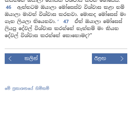
කියන්නේ ඔයාලා ගොඩක් විශ්වාස කරන මෝසෙස්.
46
ඇත්තටම ඔයාලා මෝසෙස්ව විශ්වාස කළා නම්
ඔයාලා මාවත් විශ්වාස කරනවා. මොකද මෝසෙස් මං
+
ගැන ලියලා තියෙනවා.
47
ඒත් ඔයාලා මෝසෙස්
ලියපු දේවල් විශ්වාස කරන්නේ නැත්නම් මං කියන
දේවල් විශ්වාස කරන්නේ කොහොමද?”
කලින්
ඊළඟ
මේ ප්‍රකාශනයේ හිමිකම්