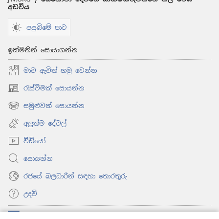
අඩවිය
පසුබිමේ පාට
ඉක්මනින් සොයාගන්න
මාව ඇවිත් හමු වෙන්න
රැස්වීමක් සොයන්න
(opens
new
සමුළුවක් සොයන්න
(opens
window)
new
අලුත්ම දේවල්
window)
වීඩියෝ
සොයන්න
රජයේ බලධාරීන් සඳහා තොරතුරු
උදව්
සම්මාදම්