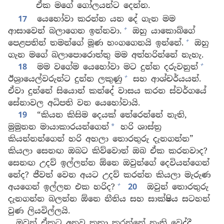
ඒක මගේ ගෝලයන්ට දෙන්න.
17
යෙහෝවා කරන්න යන දේ ගැන මම
+
ආසාවෙන් බලාගෙන ඉන්නවා.
ඔහු යාකොබ්ගේ
+
පෙළපතින් තමන්ගේ මූණ හංගගෙනයි ඉන්නේ.
ඔහු
ගැන මගේ බලාපොරොත්තු මම අත්හරින්නේ නැහැ.
+
18
මම වගේම යෙහෝවා මට දුන්න දරුවනුත්
+
ඊශ්‍රායෙල්වරුන්ට දුන්න ලකුණු
සහ ආශ්චර්යයන්.
ඒවා දුන්නේ සියොන් කන්දේ වාසය කරන ස්වර්ගයේ
සේනාවල අධිපති වන යෙහෝවායි.
19
“කියන කිසිම දෙයක් තේරෙන්නේ නැති,
මුමුනන මායාකාරයන්ගෙන්
හරි ශාස්ත්‍ර
*
කියන්නන්ගෙන් හරි අහලා තොරතුරු දැනගන්න”
කියලා සෙනඟ ඔබට කිව්වොත් ඔබ ඒක කරනවාද?
සෙනඟ උදව් ඉල්ලන්න ඕනෙ ඔවුන්ගේ දෙවියන්ගෙන්
නේද? ජීවත් වෙන අයට උදව් කරන්න කියලා මැරුණ
+
අයගෙන් ඉල්ලන එක හරිද?
20
ඔවුන් තොරතුරු
දැනගන්න බලන්න ඕනෙ නීතිය සහ සාක්ෂිය සටහන්
වුණ ලියවිල්ලයි.
ඔවුන් ඒකට අනුව කතා කරන්නේ නැති වෙද්දී