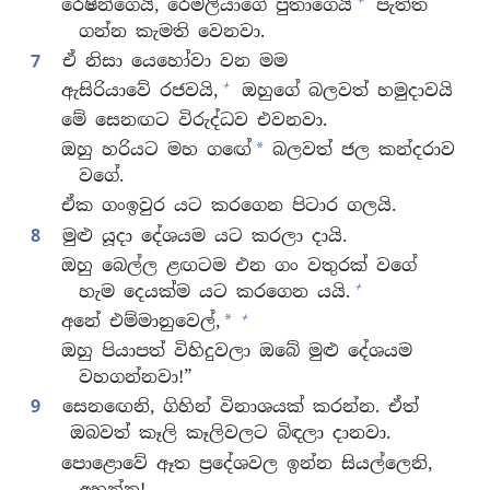
+
රෙෂින්ගෙයි, රෙමලියාගේ පුතාගෙයි
පැත්ත
ගන්න කැමති වෙනවා.
7
ඒ නිසා යෙහෝවා වන මම
+
ඇසිරියාවේ රජවයි,
ඔහුගේ බලවත් හමුදාවයි
මේ සෙනඟට විරුද්ධව එවනවා.
ඔහු හරියට මහ ගඟේ
බලවත් ජල කන්දරාව
*
වගේ.
ඒක ගංඉවුර යට කරගෙන පිටාර ගලයි.
8
මුළු යූදා දේශයම යට කරලා දායි.
ඔහු බෙල්ල ළඟටම එන ගං වතුරක් වගේ
+
හැම දෙයක්ම යට කරගෙන යයි.
+
අනේ එම්මානුවෙල්,
*
ඔහු පියාපත් විහිදුවලා ඔබේ මුළු දේශයම
වහගන්නවා!”
9
සෙනඟෙනි, ගිහින් විනාශයක් කරන්න. ඒත්
ඔබවත් කෑලි කෑලිවලට බිඳලා දානවා.
පොළොවේ ඈත ප්‍රදේශවල ඉන්න සියල්ලෙනි,
අහන්න!