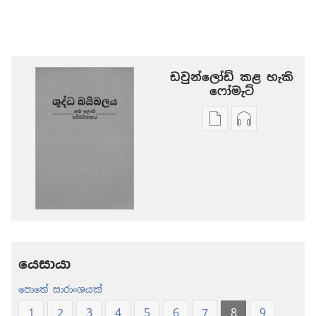
ඩවුන්ලෝඩ් කළ හැකි
‍‍ෆෝමැට්
ප්‍රකාශන
ඕඩියෝ
ඩවුන්ලෝඩ්
ඩවුන්ලෝඩ්
කරගන්න
කරගන්න
පුළුවන්
පුළුවන්
ක්‍රම
ක්‍රම
ශුද්ධ
ශුද්ධ
බයිබලය
බයිබලය
-
-
නව
නව
යෙසායා
ලොව
ලොව
පොතේ සාරාංශයක්
පරිවර්තනය
පරිවර්තනය
(2024 සංශෝධනය
(2024 සංශ
1
2
3
4
5
6
7
8
9