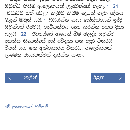
+
ඔවුන්ට කිසිම ආලෝකයක් ලැබෙන්නේ නැහැ.
21
පීඩාවට පත් වෙලා කෑමට කිසිම දෙයක් නැති දේශය
+
මැදින් ඔවුන් යයි.
බඩගින්න නිසා කේන්තියෙන් ඉද්දී
ඔවුන්ගේ රජටයි, දෙවියන්ටයි ශාප කරන්න අහස දිහා
බලයි.
22
ඊටපස්සේ ආයෙත් බිම බලද්දී ඔවුන්ට
දකින්න තියෙන්නේ දුක් වේදනා සහ අඳුර විතරයි.
විපත් සහ ඝන අන්ධකාරය විතරයි. ආලෝකයක්
ලැබෙන ඡායාවක්වත් දකින්න නැහැ.
කලින්
ඊළඟ
මේ ප්‍රකාශනයේ හිමිකම්