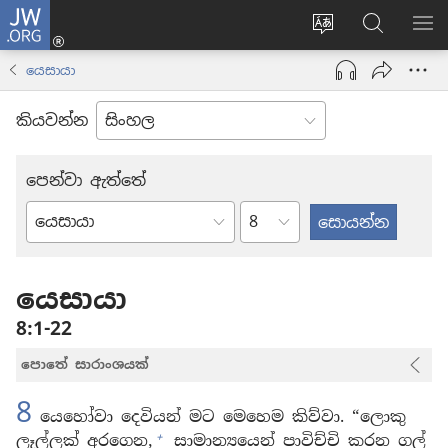
JW.ORG
ලොගින්
(opens
Change
JW.ORG
වි
new
site
වෙබ්
පෙ
යෙසායා
window)
language
අඩවියෙන
සොයන්න
කියවන්න
පෙන්වා ඇත්තේ
පරිච්ඡේදය
බයිබලයේ
පොත්
යෙසායා
8:1-22
පොතේ සාරාංශයක්
8
යෙහෝවා දෙවියන් මට මෙහෙම කිව්වා. “ලොකු
+
ලෑල්ලක් අරගෙන,
සාමාන්‍යයෙන් පාවිච්චි කරන ගල්