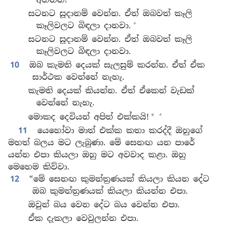
සටනට සූදානම් වෙන්න. ඒත් ඔබවත් කෑලි
+
කෑලිවලට බිඳලා දානවා.
සටනට සූදානම් වෙන්න. ඒත් ඔබවත් කෑලි
කෑලිවලට බිඳලා දානවා.
10
ඔබ කැමති දෙයක් සැලසුම් කරන්න. ඒත් ඒක
සාර්ථක වෙන්නේ නැහැ.
කැමති දෙයක් කියන්න. ඒත් ඒකෙන් වැඩක්
වෙන්නේ නැහැ.
+
මොකද දෙවියන් අපිත් එක්කයි!
*
11
යෙහෝවා මාත් එක්ක කතා කරද්දී ඔහුගේ
මහත් බලය මට ලැබුණා. මේ සෙනඟ යන පාරේ
යන්න එපා කියලා ඔහු මට අවවාද කළා. ඔහු
මෙහෙම කිව්වා.
12
“මේ සෙනඟ කුමන්ත්‍රණයක් කියලා කියන දේට
ඔබ කුමන්ත්‍රණයක් කියලා කියන්න එපා.
ඔවුන් බය වෙන දේට බය වෙන්න එපා.
ඒක දැකලා වෙවුලන්න එපා.