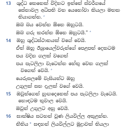
13
ශුද්ධ කෙනෙක් විදිහට ඉන්නේ ස්වර්ගයේ
සේනාවල අධිපති වන යෙහෝවා කියලා මතක
+
තියාගන්න.
ඔබ බය වෙන්න ඕනෙ ඔහුටයි.
+
ඔබ ගරු කරන්න ඕනෙ ඔහුටයි.”
14
ඔහු ශුද්ධස්ථානයක් වගේ වෙයි.
ඒත් ඔහු ඊශ්‍රායෙල්වරුන්ගේ පෙළපත් දෙකටම
පය වදින ගලක් වගෙත්
පය පැටලිලා වැටෙන්න හේතු වෙන ගලක්
+
වගෙත් වෙයි.
යෙරුසලමේ වැසියන්ට ඔහු
උගුලක් සහ දැලක් වගේ වෙයි.
15
ඔවුන්ගෙන් හුඟදෙනෙක් පය පැටලිලා වැටෙයි.
හොඳටම තුවාල වෙයි.
ඔවුන් උගුලට අහු වෙයි.
16
සාක්ෂිය සටහන් වුණ ලියවිල්ල අකුළන්න.
නීතිය
සඳහන් ලියවිල්ලට මුද්‍රාවක් තියලා
*