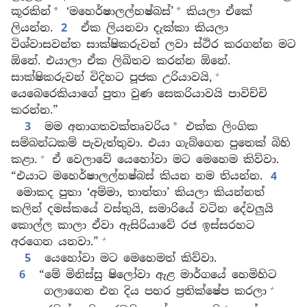
කූරකින්
‘මහෙර්ෂාලල්හෂ්බස්’
කියලා ඒකේ
*
*
ලියන්න.
2
ඒක ලියනවා දැක්කා කියලා
විශ්වාසවන්ත සාක්ෂිකරුවන් ලවා ස්ථිර කරගන්න මට
ඕනේ. එයාලා ඒක ලිඛිතව කරන්න ඕනේ.
+
සාක්ෂිකරුවන් විදිහට පූජක උරියාවයි,
යෙබෙරෙකියාගේ පුතා වුණ සෙකරියාවයි පාවිච්චි
කරන්න.”
3
මම අනාගතවක්තෘවරිය
එක්ක ලිංගික
*
සම්බන්ධකම් පැවැත්තුවා. එයා ගැබ්ගෙන පුතෙක් බිහි
+
කළා.
ඒ වෙලාවේ යෙහෝවා මට මෙහෙම කිව්වා.
“එයාට මහෙර්ෂාලල්හෂ්බස් කියන නම තියන්න.
4
මොකද පුතා ‘අම්මා, තාත්තා’ කියලා කියන්නත්
කලින් දමස්කයේ වස්තුයි, සමාරියේ වටින දේවලුයි
කොල්ල කාලා ඒවා ඇසිරියාවේ රජ ඉස්සරහට
+
අරගෙන යනවා.”
5
යෙහෝවා මට මෙහෙමත් කිව්වා.
6
“මේ මිනිස්සු ෂිලෝවා ඇළ මාර්ගයේ හෙමිහිට
+
ගලාගෙන එන දිය පහර ප්‍රතික්ෂේප කරලා