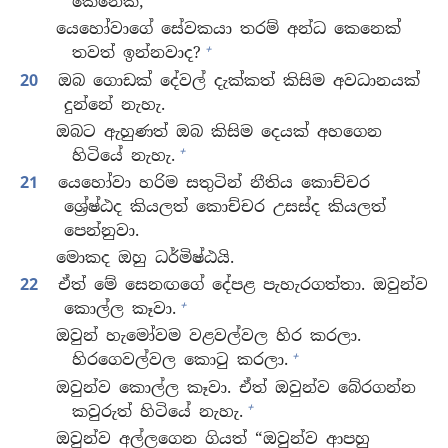
කෙනෙක්,
යෙහෝවාගේ සේවකයා තරම් අන්ධ කෙනෙක්
+
තවත් ඉන්නවාද?
20
ඔබ ගොඩක් දේවල් දැක්කත් කිසිම අවධානයක්
දුන්නේ නැහැ.
ඔබට ඇහුණත් ඔබ කිසිම දෙයක් අහගෙන
+
හිටියේ නැහැ.
21
යෙහෝවා හරිම සතුටින් නීතිය කොච්චර
ශ්‍රේෂ්ඨද කියලත් කොච්චර උසස්ද කියලත්
පෙන්නුවා.
මොකද ඔහු ධර්මිෂ්ඨයි.
22
ඒත් මේ සෙනඟගේ දේපළ පැහැරගත්තා. ඔවුන්ව
+
කොල්ල කෑවා.
ඔවුන් හැමෝවම වළවල්වල හිර කරලා.
+
හිරගෙවල්වල කොටු කරලා.
ඔවුන්ව කොල්ල කෑවා. ඒත් ඔවුන්ව බේරගන්න
+
කවුරුත් හිටියේ නැහැ.
ඔවුන්ව අල්ලගෙන ගියත් “ඔවුන්ව ආපහු