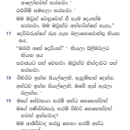
+
ආලෝකවත් කරනවා.
+
රළුබිම් සමතලා කරනවා.
මම ඔවුන් වෙනුවෙන් ඒ හැම දෙයක්ම
කරනවා. මම ඔවුන්ව අත්හරින්නේ නැහැ.”
17
දෙවිවරුන්ගේ රූප ගැන බලාපොරොත්තු තියන
අය,
+
“ඔබයි අපේ දෙවියන්”
කියලා පිළිමවලට
කියන අය
පරාජයට පත් වෙනවා. ඔවුන්ව නින්දාවට පත්
කරනවා.
18
බිහිරිව ඉන්න සියල්ලෙනි, ඇහුම්කන් දෙන්න.
අන්ධව ඉන්න සියල්ලෙනි, ඔබේ ඇස් ඇරලා
+
බලන්න.
19
මගේ සේවකයා තරම් අන්ධ කෙනෙක්වත්
මගේ පණිවිඩකරු තරම් බිහිරි කෙනෙක්වත්
තවත් ඉන්නවාද?
මම ආශීර්වාද කරපු කෙනා තරම් අන්ධ