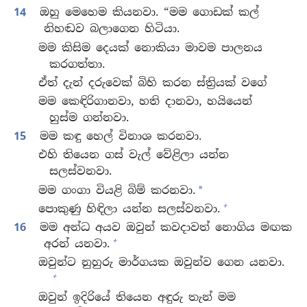
14
ඔහු මෙහෙම කියනවා. “මම ගොඩක් කල්
නිහඬව බලාගෙන හිටියා.
මම කිසිම දෙයක් නොකියා මාවම පාලනය
කරගත්තා.
ඒත් දැන් දරුවෙක් බිහි කරන ස්ත්‍රියක් වගේ
මම කෙඳිරිගානවා, හති දානවා, හයියෙන්
හුස්ම ගන්නවා.
15
මම කඳු හෙල් විනාශ කරනවා.
එහි තියෙන ගස් වැල් වේළිලා යන්න
සලස්වනවා.
මම ගංගා වියළි බිම් කරනවා.
*
+
පොකුණු හිඳිලා යන්න සලස්වනවා.
16
මම අන්ධ අයව ඔවුන් කවදාවත් නොගිය මඟක
+
අරන් යනවා.
ඔවුන්ට නුහුරු මාර්ගයක ඔවුන්ව ගෙන යනවා.
+
ඔවුන් ඉදිරියේ තියෙන අඳුරු තැන් මම