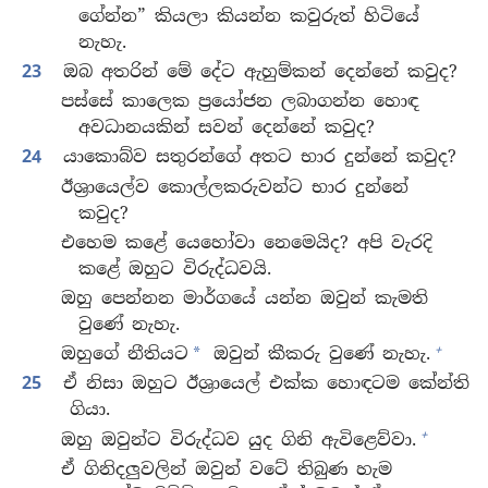
ගේන්න” කියලා කියන්න කවුරුත් හිටියේ
නැහැ.
23
ඔබ අතරින් මේ දේට ඇහුම්කන් දෙන්නේ කවුද?
පස්සේ කාලෙක ප්‍රයෝජන ලබාගන්න හොඳ
අවධානයකින් සවන් දෙන්නේ කවුද?
24
යාකොබ්ව සතුරන්ගේ අතට භාර දුන්නේ කවුද?
ඊශ්‍රායෙල්ව කොල්ලකරුවන්ට භාර දුන්නේ
කවුද?
එහෙම කළේ යෙහෝවා නෙමෙයිද? අපි වැරදි
කළේ ඔහුට විරුද්ධවයි.
ඔහු පෙන්නන මාර්ගයේ යන්න ඔවුන් කැමති
වුණේ නැහැ.
+
ඔහුගේ නීතියට
ඔවුන් කීකරු වුණේ නැහැ.
*
25
ඒ නිසා ඔහුට ඊශ්‍රායෙල් එක්ක හොඳටම කේන්ති
ගියා.
+
ඔහු ඔවුන්ට විරුද්ධව යුද ගිනි ඇවිළෙව්වා.
ඒ ගිනිදලුවලින් ඔවුන් වටේ තිබුණ හැම