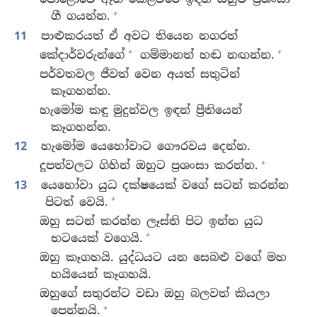
+
ගී ගයන්න.
11
පාළුකරයත් ඒ අවට තියෙන නගරත්
+
+
කේදාර්වරුන්ගේ
ගම්මානත් හඬ නඟන්න.
පර්වතවල ජීවත් වෙන අයත් සතුටින්
කෑගහන්න.
හැමෝම කඳු මුදුන්වල ඉඳන් ප්‍රීතියෙන්
කෑගහන්න.
12
හැමෝම යෙහෝවාට ගෞරවය දෙන්න.
+
දූපත්වලට ගිහින් ඔහුට ප්‍රශංසා කරන්න.
13
යෙහෝවා යුධ දක්ෂයෙක් වගේ සටන් කරන්න
+
පිටත් වෙයි.
ඔහු සටන් කරන්න ලෑස්ති පිට ඉන්න යුධ
+
භටයෙක් වගෙයි.
ඔහු කෑගහයි. යුද්ධයට යන සෙබළු වගේ මහ
හයියෙන් කෑගහයි.
ඔහුගේ සතුරන්ට වඩා ඔහු බලවත් කියලා
+
පෙන්නයි.