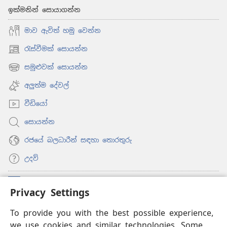
ඉක්මනින් සොයාගන්න
මාව ඇවිත් හමු වෙන්න
රැස්වීමක් සොයන්න
(opens
new
සමුළුවක් සොයන්න
(opens
window)
new
අලුත්ම දේවල්
window)
වීඩියෝ
සොයන්න
රජයේ බලධාරීන් සඳහා තොරතුරු
උදව්
සම්මාදම්
(opens
Privacy Settings
new
window)
To provide you with the best possible experience,
ඔන්ලයින් ලයිබ්‍රරි
(opens
we use cookies and similar technologies. Some
new