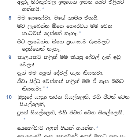
අඳුරු හිරකුටිවල ඉඳගෙන ඉන්න අයව එළියට
+
ගන්නයි.
8
මම යෙහෝවා. මගේ නාමය ඒකයි.
මට ලැබෙන්න ඕනෙ ගෞරවය මම වෙන
කාටවත් දෙන්නේ නැහැ.
*
මට ලැබෙන්න ඕනෙ ප්‍රශංසාව රූපවලට
+
දෙන්නෙත් නැහැ.
9
කාලයකට කලින් මම කියපු දේවල් දැන් ඉටු
වෙලා!
දැන් මම අලුත් දේවල් ගැන කියනවා.
ඒවා සිද්ධ වෙන්නත් කලින් මම ඒ ගැන ඔබට
+
කියනවා.”
10
මුහුදේ යාත්‍රා කරන සියල්ලෙනි, එහි ජීවත් වෙන
සියල්ලෙනි,
දූපත් සියල්ලෙනි, එහි ජීවත් වෙන සියල්ලෙනි,
+
+
යෙහෝවාට අලුත් ගීයක් ගයන්න.
පොළොවේ ඈත කෙළවරේ ඉඳන් ඔහුට ප්‍රශංසා