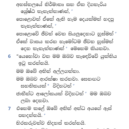
අහස්තලයේ නිර්මාතෘ සහ ඒක දිගහැරිය
+
ශ්‍රේෂ්ඨ තැනැත්තාණන්,
පොළොවත් ඒකේ ඇති හැම දෙයක්මත් හදපු
+
තැනැත්තාණන්,
+
පොළොවේ ජීවත් වෙන සියලුදෙනාට හුස්මත්
ඒකේ වාසය කරන හැමෝටම ජීවන හුස්මත්
+
දෙන තැනැත්තාණන්
මෙහෙම කියනවා.
6
“යෙහෝවා වන මම ඔබව කැඳෙව්වේ යුක්තිය
ඉටු කරන්නයි.
මම ඔබේ අතින් අල්ලගත්තා.
මම ඔබව ආරක්ෂා කරනවා. සෙනඟට
+
සහතිකයක්
විදිහටත්
*
+
ජාතීන්ට ආලෝකයක් විදිහටත්
මම ඔබව
ලබා දෙනවා.
7
එහෙම කළේ ඔබේ අතින් අන්ධ අයගේ ඇස්
+
පහදන්නයි.
හිරකරුවන්ව නිදහස් කරන්නයි.