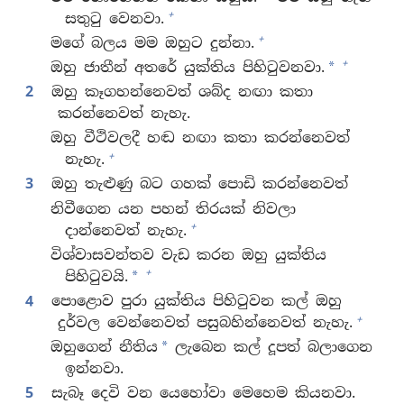
+
සතුටු වෙනවා.
+
මගේ බලය මම ඔහුට දුන්නා.
+
ඔහු ජාතීන් අතරේ යුක්තිය පිහිටුවනවා.
*
2
ඔහු කෑගහන්නෙවත් ශබ්ද නඟා කතා
කරන්නෙවත් නැහැ.
ඔහු වීථිවලදී හඬ නඟා කතා කරන්නෙවත්
+
නැහැ.
3
ඔහු තැළුණු බට ගහක් පොඩි කරන්නෙවත්
නිවීගෙන යන පහන් තිරයක් නිවලා
+
දාන්නෙවත් නැහැ.
විශ්වාසවන්තව වැඩ කරන ඔහු යුක්තිය
+
පිහිටුවයි.
*
4
පොළොව පුරා යුක්තිය පිහිටුවන කල් ඔහු
+
දුර්වල වෙන්නෙවත් පසුබහින්නෙවත් නැහැ.
ඔහුගෙන් නීතිය
ලැබෙන කල් දූපත් බලාගෙන
*
ඉන්නවා.
5
සැබෑ දෙවි වන යෙහෝවා මෙහෙම කියනවා.