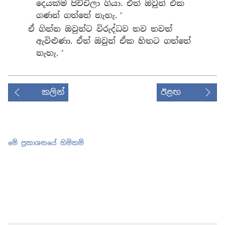
දෙයක්ම පිච්චිලා ගියා. ඒත් ඔවුන් ඒක
+
ගණන් ගත්තේ නැහැ.
ඒ ගින්න ඔවුන්ට විරුද්ධව තව තවත්
ඇවිළුණා. ඒත් ඔවුන් ඒක හිතට ගත්තේ
+
නැහැ.
කලින්
ඊළඟ
මේ ප්‍රකාශනයේ හිමිකම්