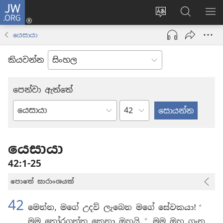
JW.ORG
ලොගින්
(opens
Change
JW.ORG
වි
new
site
වෙබ්
පෙ
යෙසායා
window)
language
අඩවියෙන
සොයන්න
කියවන්න
පෙන්වා ඇත්තේ
පරිච්ඡේදය
බයිබලයේ
පොත්
යෙසායා
42:1-25
පොතේ සාරාංශයක්
42
+
මෙන්න, මගේ උදව් ලැබෙන මගේ සේවකයා!
+
මම තෝරගත්ත කෙනා ඔහුයි.
මම ඔහු ගැන