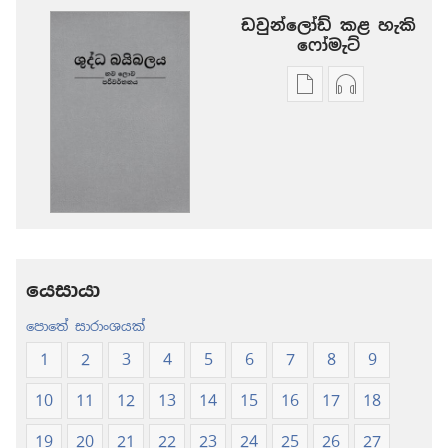
ඩවුන්ලෝඩ් කළ හැකි
‍‍ෆෝමැට්
ප්‍රකාශන
ඕඩියෝ
ඩවුන්ලෝඩ්
ඩවුන්ලෝඩ්
කරගන්න
කරගන්න
පුළුවන්
පුළුවන්
ක්‍රම
ක්‍රම
ශුද්ධ
ශුද්ධ
බයිබලය
බයිබලය
-
-
නව
නව
යෙසායා
ලොව
ලොව
පොතේ සාරාංශයක්
පරිවර්තනය
පරිවර්තනය
(2024 සංශෝධනය
(2024 සංශ
1
2
3
4
5
6
7
8
9
10
11
12
13
14
15
16
17
18
19
20
21
22
23
24
25
26
27