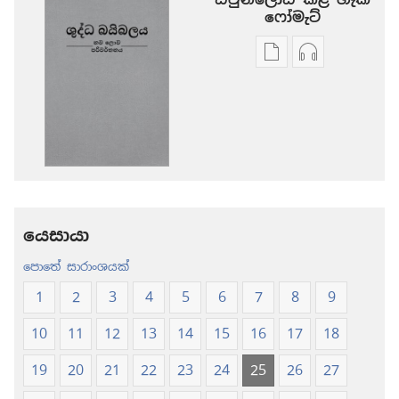
‍‍ෆෝමැට්
ප්‍රකාශන
ඕඩියෝ
ඩවුන්ලෝඩ්
ඩවුන්ලෝඩ්
කරගන්න
කරගන්න
පුළුවන්
පුළුවන්
ක්‍රම
ක්‍රම
ශුද්ධ
ශුද්ධ
බයිබලය
බයිබලය
-
-
නව
නව
යෙසායා
ලොව
ලොව
පොතේ සාරාංශයක්
පරිවර්තනය
පරිවර්තනය
(2024 සංශෝධනය
(2024 සංශ
1
2
3
4
5
6
7
8
9
10
11
12
13
14
15
16
17
18
19
20
21
22
23
24
25
26
27