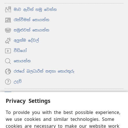
මාව ඇවිත් හමු වෙන්න
රැස්වීමක් සොයන්න
(opens
new
සමුළුවක් සොයන්න
(opens
window)
new
අලුත්ම දේවල්
window)
වීඩියෝ
සොයන්න
රජයේ බලධාරීන් සඳහා තොරතුරු
උදව්
සම්මාදම්
(opens
Privacy Settings
new
window)
To provide you with the best possible experience,
ඔන්ලයින් ලයිබ්‍රරි
(opens
we use cookies and similar technologies. Some
new
®
JW Hub
window)
cookies are necessary to make our website work
(opens