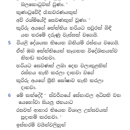
+
බලකොටුවක් වුණා.
කුණාටුවේදී රැකවරණයකුත්
+
අව් රශ්මියේදී සෙවණකුත් වුණා.
කුරිරු අයගේ කේන්තිය හරියට පවුරක් බිඳී
යන තරමේ දරුණු වැස්සක් වගෙයි.
5
වියළි දේශයක තියෙන ගිනියම් රස්නය වගෙයි.
ඒත් ඔබ කේන්තියෙන් කෑගහන විදේශිකයන්ව
නිහඬ කරනවා.
හරියට සෙවණක් ලබා දෙන වලාකුළකින්
රස්නය නැති කරලා දානවා වගේ
කුරිරු අයගේ ප්‍රීති ඝෝෂාව නැති කරලා
දානවා.
+
6
මේ කන්දේදී
ස්වර්ගයේ සේනාවල අධිපති වන
යෙහෝවා සියලු ජනයාට
රසවත් ආහාර තියෙන විශාල උත්සවයක්
+
සූදානම් කරනවා.
ඉස්තරම් වයින්වලිනුත්