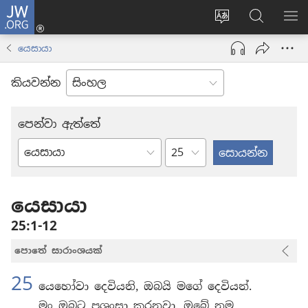
JW.ORG
ලොගින්
(opens
Change
JW.ORG
වි
new
site
වෙබ්
පෙ
යෙසායා
window)
language
අඩවියෙන
සොයන්න
කියවන්න
පෙන්වා ඇත්තේ
පරිච්ඡේදය
බයිබලයේ
පොත්
යෙසායා
25:1-12
පොතේ සාරාංශයක්
25
යෙහෝවා දෙවියනි, ඔබයි මගේ දෙවියන්.
මං ඔබට ප්‍රශංසා කරනවා. ඔබේ නම