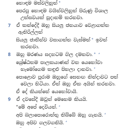
හොඳම මස්වලිනුත්
*
පෙරපු හොඳම වයින්වලිනුත් පිරුණු විශාල
උත්සවයක් සූදානම් කරනවා.
7
ඒ කන්දේදී ඔහු සියලු ජනයාව වෙළාගත්ත
ඇතිරිල්ලත්
සියලු ජාතීන්ව වසාගත්ත වැස්මත්
ඉවත්
*
කරනවා.
+
8
ඔහු මරණය සදහටම ගිල දමනවා.
*
ශ්‍රේෂ්ඨතම පාලකයාණන් වන යෙහෝවා
+
හැමෝගෙම කඳුළු පිහලා දානවා.
පොළොව පුරාම ඔහුගේ සෙනඟ නින්දාවට පත්
වෙලා හිටියා. ඒත් ඔහු ඒක අයින් කරනවා.
ඒ දේ කියන්නේ යෙහෝවායි.
9
ඒ දවසේදී ඔවුන් මෙහෙම කියයි.
+
“මේ අපේ දෙවියන්.
+
අපි බලාපොරොත්තු තිබ්බේ ඔහු ගැනයි.
+
ඔහු අපිව ගලවගනියි.