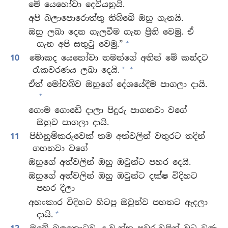
මේ යෙහෝවා දෙවියනුයි.
අපි බලාපොරොත්තු තිබ්බේ ඔහු ගැනයි.
ඔහු ලබා දෙන ගැලවීම ගැන ප්‍රීති වෙමු. ඒ
+
ගැන අපි සතුටු වෙමු.”
10
මොකද යෙහෝවා තමන්ගේ අතින් මේ කන්දට
+
රැකවරණය ලබා දෙයි.
*
ඒත් මෝවබ්ව ඔහුගේ දේශයේදීම පාගලා දායි.
+
ගොම ගොඩේ දාලා පිදුරු පාගනවා වගේ
ඔහුව පාගලා දායි.
11
පිහිනුම්කරුවෙක් තම අත්වලින් වතුරට තදින්
ගහනවා වගේ
ඔහුගේ අත්වලින් ඔහු ඔවුන්ට පහර දෙයි.
ඔහුගේ අත්වලින් ඔහු ඔවුන්ට දක්ෂ විදිහට
පහර දීලා
අහංකාර විදිහට හිටපු ඔවුන්ව පහතට ඇදලා
+
දායි.