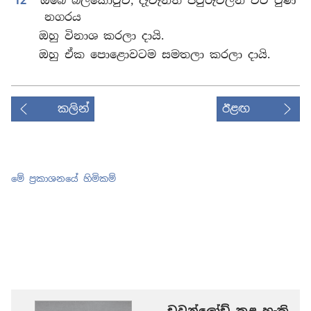
12
ඔබේ බලකොටුව, දැවැන්ත පවුරුවලින් වට වුණ
නගරය
ඔහු විනාශ කරලා දායි.
ඔහු ඒක පොළොවටම සමතලා කරලා දායි.
කලින්
ඊළඟ
මේ ප්‍රකාශනයේ හිමිකම්
ඩවුන්ලෝඩ් කළ හැකි