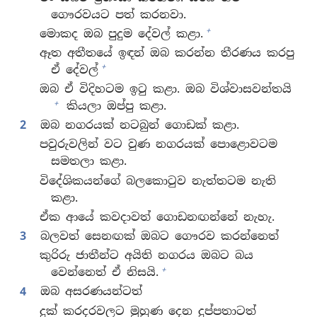
ගෞරවයට පත් කරනවා.
+
මොකද ඔබ පුදුම දේවල් කළා.
ඈත අතීතයේ ඉඳන් ඔබ කරන්න තීරණය කරපු
+
ඒ දේවල්
ඔබ ඒ විදිහටම ඉටු කළා. ඔබ විශ්වාසවන්තයි
+
කියලා ඔප්පු කළා.
2
ඔබ නගරයක් නටබුන් ගොඩක් කළා.
පවුරුවලින් වට වුණ නගරයක් පොළොවටම
සමතලා කළා.
විදේශිකයන්ගේ බලකොටුව නැත්තටම නැති
කළා.
ඒක ආයේ කවදාවත් ගොඩනඟන්නේ නැහැ.
3
බලවත් සෙනඟක් ඔබට ගෞරව කරන්නෙත්
කුරිරු ජාතීන්ට අයිති නගරය ඔබට බය
+
වෙන්නෙත් ඒ නිසයි.
4
ඔබ අසරණයන්ටත්
දුක් කරදරවලට මුහුණ දෙන දුප්පතාටත්