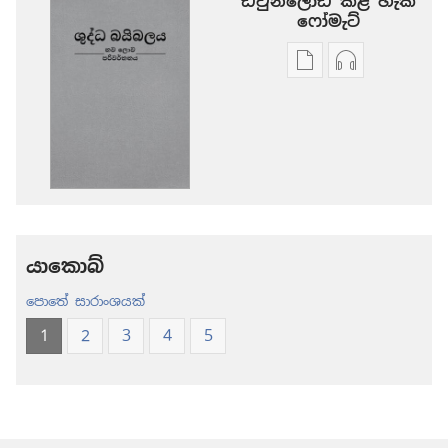
ඩවුන්ලෝඩ් කළ හැකි
‍‍ෆෝමැට්
ප්‍රකාශන
ඕඩියෝ
ඩවුන්ලෝඩ්
ඩවුන්ලෝඩ්
කරගන්න
කරගන්න
පුළුවන්
පුළුවන්
ක්‍රම
ක්‍රම
ශුද්ධ
ශුද්ධ
බයිබලය
බයිබලය
-
-
නව
නව
යාකොබ්
ලොව
ලොව
පොතේ සාරාංශයක්
පරිවර්තනය
පරිවර්තනය
(2024 සංශෝධනය
(2024 සංශ
1
2
3
4
5