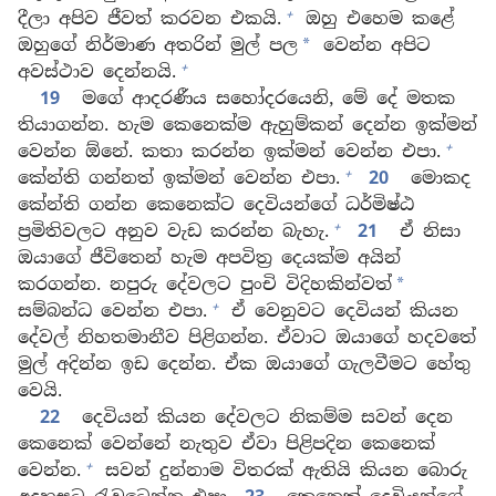
+
දීලා අපිව ජීවත් කරවන එකයි.
ඔහු එහෙම කළේ
ඔහුගේ නිර්මාණ අතරින් මුල් පල
වෙන්න අපිට
*
+
අවස්ථාව දෙන්නයි.
19
මගේ ආදරණීය සහෝදරයෙනි, මේ දේ මතක
තියාගන්න. හැම කෙනෙක්ම ඇහුම්කන් දෙන්න ඉක්මන්
+
වෙන්න ඕනේ. කතා කරන්න ඉක්මන් වෙන්න එපා.
+
කේන්ති ගන්නත් ඉක්මන් වෙන්න එපා.
20
මොකද
කේන්ති ගන්න කෙනෙක්ට දෙවියන්ගේ ධර්මිෂ්ඨ
+
ප්‍රමිතිවලට අනුව වැඩ කරන්න බැහැ.
21
ඒ නිසා
ඔයාගේ ජීවිතෙන් හැම අපවිත්‍ර දෙයක්ම අයින්
කරගන්න. නපුරු දේවලට පුංචි විදිහකින්වත්
*
+
සම්බන්ධ වෙන්න එපා.
ඒ වෙනුවට දෙවියන් කියන
දේවල් නිහතමානීව පිළිගන්න. ඒවාට ඔයාගේ හදවතේ
මුල් අදින්න ඉඩ දෙන්න. ඒක ඔයාගේ ගැලවීමට හේතු
වෙයි.
22
දෙවියන් කියන දේවලට නිකම්ම සවන් දෙන
කෙනෙක් වෙන්නේ නැතුව ඒවා පිළිපදින කෙනෙක්
+
වෙන්න.
සවන් දුන්නාම විතරක් ඇතියි කියන බොරු