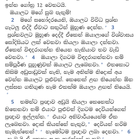
ඉන්න ගෝත්‍ර 12 වෙතටයි.
ඔයාලට මගේ සුබ පැතුම්!
2
මගේ සහෝදරයෙනි, ඔයාලට විවිධ ප්‍රශ්න
+
ගැටලු එද්දී ඒවාට සතුටින් මුහුණ දෙන්න.
3
ප්‍රශ්නවලට මුහුණ දෙද්දී ඒකෙන් ඔයාලාගේ විශ්වාසය
සෝදිසියට ලක් වෙනවා කියලා ඔයාලා දන්නවා.
ඒකෙන් විඳදරාගන්න තියෙන හැකියාව තව වැඩි
+
වෙනවා.
4
ඔයාලා දිගටම විඳදරාගන්නවා නම්
සම්පූර්ණ පුහුණුවක් ඔයාලට ලැබෙනවා.
එතකොට
*
කිසිම අඩුපාඩුවක් නැති, හැම අතින්ම නිදොස් අය
වෙන්න ඔයාලට පුළුවන්. කෙනෙක් ළඟ තියෙන්න ඕන
ලස්සන ගතිගුණ හැම එකක්ම ඔයාලා ළඟත් තියෙයි.
+
5
තමන්ට ප්‍රඥාව අඩුයි කියලා කෙනෙක්ට
හිතෙනවා නම් එයාට පුළුවන් දිගටම දෙවියන්ගෙන්
+
ප්‍රඥාව ඉල්ලන්න.
එයාට අනිවාර්යයෙන්ම ඒක
ලැබෙනවා. දොස් කියන්නේ නැතුව,
දෙවියන් හරිම
*
+
+
කැමැත්තෙන්
හැමෝටම ප්‍රඥාව ලබා දෙනවා.
6
*
+