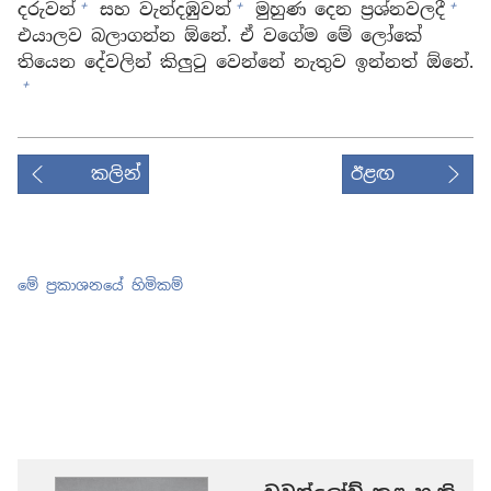
+
+
+
දරුවන්
සහ වැන්දඹුවන්
මුහුණ දෙන ප්‍රශ්නවලදී
එයාලව බලාගන්න ඕනේ. ඒ වගේම මේ ලෝකේ
තියෙන දේවලින් කිලුටු වෙන්නේ නැතුව ඉන්නත් ඕනේ.
+
කලින්
ඊළඟ
මේ ප්‍රකාශනයේ හිමිකම්