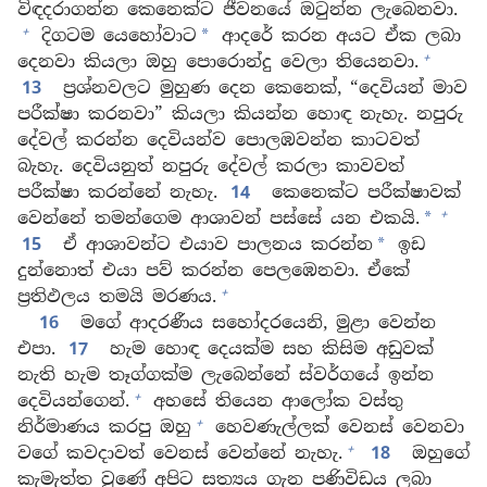
විඳදරාගන්න කෙනෙක්ට ජීවනයේ ඔටුන්න ලැබෙනවා.
+
දිගටම යෙහෝවාට
ආදරේ කරන අයට ඒක ලබා
*
+
දෙනවා කියලා ඔහු පොරොන්දු වෙලා තියෙනවා.
13
ප්‍රශ්නවලට මුහුණ දෙන කෙනෙක්, “දෙවියන් මාව
පරීක්ෂා කරනවා” කියලා කියන්න හොඳ නැහැ. නපුරු
දේවල් කරන්න දෙවියන්ව පොලඹවන්න කාටවත්
බැහැ. දෙවියනුත් නපුරු දේවල් කරලා කාවවත්
පරීක්ෂා කරන්නේ නැහැ.
14
කෙනෙක්ට පරීක්ෂාවක්
+
වෙන්නේ තමන්ගෙම ආශාවන් පස්සේ යන එකයි.
*
15
ඒ ආශාවන්ට එයාව පාලනය කරන්න
ඉඩ
*
දුන්නොත් එයා පව් කරන්න පෙලඹෙනවා. ඒකේ
+
ප්‍රතිඵලය තමයි මරණය.
16
මගේ ආදරණීය සහෝදරයෙනි, මුළා වෙන්න
එපා.
17
හැම හොඳ දෙයක්ම සහ කිසිම අඩුවක්
නැති හැම තෑග්ගක්ම ලැබෙන්නේ ස්වර්ගයේ ඉන්න
+
දෙවියන්ගෙන්.
අහසේ තියෙන ආලෝක වස්තු
+
නිර්මාණය කරපු ඔහු
හෙවණැල්ලක් වෙනස් වෙනවා
+
වගේ කවදාවත් වෙනස් වෙන්නේ නැහැ.
18
ඔහුගේ
කැමැත්ත වුණේ අපිට සත්‍යය ගැන පණිවිඩය ලබා