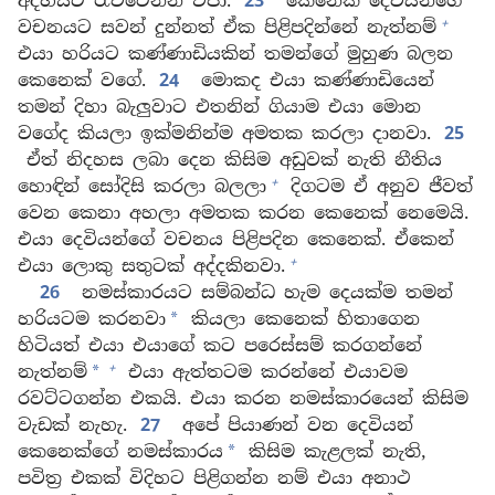
අදහසට රැවටෙන්න එපා.
23
කෙනෙක් දෙවියන්ගේ
+
වචනයට සවන් දුන්නත් ඒක පිළිපදින්නේ නැත්නම්
එයා හරියට කණ්ණාඩියකින් තමන්ගේ මුහුණ බලන
කෙනෙක් වගේ.
24
මොකද එයා කණ්ණාඩියෙන්
තමන් දිහා බැලුවාට එතනින් ගියාම එයා මොන
වගේද කියලා ඉක්මනින්ම අමතක කරලා දානවා.
25
ඒත් නිදහස ලබා දෙන කිසිම අඩුවක් නැති නීතිය
+
හොඳින් සෝදිසි කරලා බලලා
දිගටම ඒ අනුව ජීවත්
වෙන කෙනා අහලා අමතක කරන කෙනෙක් නෙමෙයි.
එයා දෙවියන්ගේ වචනය පිළිපදින කෙනෙක්. ඒකෙන්
+
එයා ලොකු සතුටක් අද්දකිනවා.
26
නමස්කාරයට සම්බන්ධ හැම දෙයක්ම තමන්
හරියටම කරනවා
කියලා කෙනෙක් හිතාගෙන
*
හිටියත් එයා එයාගේ කට පරෙස්සම් කරගන්නේ
+
නැත්නම්
එයා ඇත්තටම කරන්නේ එයාවම
*
රවට්ටගන්න එකයි. එයා කරන නමස්කාරයෙන් කිසිම
වැඩක් නැහැ.
27
අපේ පියාණන් වන දෙවියන්
කෙනෙක්ගේ නමස්කාරය
කිසිම කැළලක් නැති,
*
පවිත්‍ර එකක් විදිහට පිළිගන්න නම් එයා අනාථ