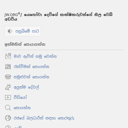
®
JW.ORG
/ යෙහෝවා දෙවිගේ සාක්ෂිකරුවන්ගේ නිල වෙබ්
අඩවිය
පසුබිමේ පාට
ඉක්මනින් සොයාගන්න
මාව ඇවිත් හමු වෙන්න
රැස්වීමක් සොයන්න
(opens
new
සමුළුවක් සොයන්න
(opens
window)
new
අලුත්ම දේවල්
window)
වීඩියෝ
සොයන්න
රජයේ බලධාරීන් සඳහා තොරතුරු