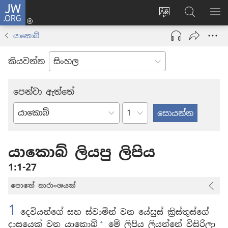
JW.ORG
ලොගින්
(opens
Change
JW.ORG
වි
new
site
වෙබ්
පෙ
යාකොබ්
window)
language
අඩවියෙන
සොයන්න
කියවන්න
පෙන්වා ඇත්තේ
පරිච්ඡේදය
බයිබලයේ
පොත්
යාකොබ් ලියපු ලිපිය
1:1-27
පොතේ සාරාංශයක්
1
දෙවියන්ගේ සහ ස්වාමීන් වන යේසුස් ක්‍රිස්තුස්ගේ
+
දාසයෙක් වන යාකොබ්
මේ ලිපිය ලියන්නේ විසිරිලා