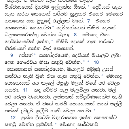
හැබැයි ඒ කෙනා සැක කරන්නේ නැතුව
+
විශ්වාසයෙන් දිගටම ඉල්ලන්න ඕනේ.
දෙවියන් ගැන
සැක කරන කෙනෙක් හරියට හුළඟට එහෙට මෙහෙට
ගහගෙන යන මුහුදේ රැල්ලක් වගේ.
7
එහෙම
කෙනෙක්ට යෙහෝවා
දෙවියන්ගෙන් කිසිම දෙයක්
*
බලාපොරොත්තු වෙන්න බැහැ.
8
මොකද එයා
+
දෙගිඩියාවෙන් ඉන්න,
කිසිම දෙයක් ගැන හරියට
තීරණයක් ගන්න බැරි කෙනෙක්.
9
දුප්පත්
සහෝදරයෙනි, දෙවියන් ඔයාලට ලබා
*
+
දෙන ගෞරවය නිසා සතුටු වෙන්න.
10
*
පොහොසත් සහෝදරයෙනි, ඔයාලට තිබුණු උසස්
+
තත්වය නැති වුණ එක ගැන සතුටු වෙන්න.
මොකද
පොහොසත් අය කැලේ පිපුණු මලක් වගේ පර වෙලා
යනවා.
11
තද අව්වට පැළ මැලවිලා යනවා. මල්
පර වෙලා වැටෙනවා. ලස්සනත් සම්පූර්ණයෙන්ම නැති
වෙලා යනවා. ඒ වගේ තමයි පොහොසත් අයත් සල්ලි
+
පස්සේ දුවදුව ඉද්දීම නැති වෙලා යනවා.
12
ප්‍රශ්න දිගටම විඳදරාගෙන ඉන්න කෙනෙක්ට
+
සතුටු වෙන්න පුළුවන්.
මොකද සාර්ථකව