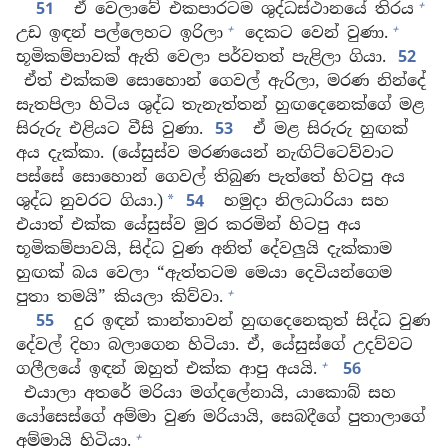
+
51
ඒ වෙලාවේ එකපාරටම ශුද්ධස්ථානයේ තිරය
+
+
උඩ ඉඳන් පල්ලෙහට ඉරිලා
දෙකට වෙන් වුණා.
භූමිකම්පාවක් ඇති වෙලා පර්වතත් පැළිලා ගියා.
52
ඒත් එක්කම සොහොන් ගෙවල් ඇරිලා, මරණ නින්දේ
සැතපිලා හිටිය ශුද්ධ තැනැත්තන් හුඟදෙනෙක්ගේ මළ
සිරුරු එළියට වීසි වුණා.
53
ඒ මළ සිරුරු හුඟක්
අය දැක්කා. (යේසුස්ව මරණයෙන් නැඟිට්ටෙව්වාට
පස්සේ සොහොන් ගෙවල් තිබුණ පැත්තේ හිටපු අය
ශුද්ධ නුවරට ගියා.)
54
හමුදා නිලධාරියා සහ
*
එයාත් එක්ක යේසුස්ව මුර කරමින් හිටපු අය
භූමිකම්පාවයි, සිද්ධ වුණ අනිත් දේවලුයි දැක්කාම
හුඟක් බය වෙලා “ඇත්තටම මෙයා දෙවියන්ගෙම
+
පුතා තමයි” කියලා කිව්වා.
55
දුර ඉඳන් කාන්තාවන් හුඟදෙනෙකුත් සිද්ධ වුණ
දේවල් දිහා බලාගෙන හිටියා. ඒ, යේසුස්ගේ උදව්වට
+
ගලීලයේ ඉඳන් ඔහුත් එක්ක ආපු අයයි.
56
එයාලා අතරේ මරියා මග්දලේනායි, යාකොබ් සහ
යෝසෙස්ගේ අම්මා වුණ මරියායි, සෙබදීගේ පුතාලාගේ
+
අම්මායි හිටියා.