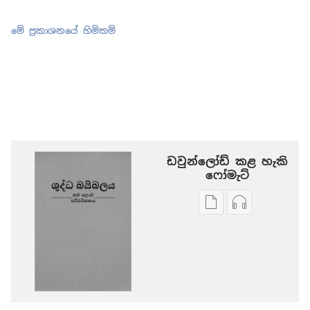
මේ ප්‍රකාශනයේ හිමිකම්
ඩවුන්ලෝඩ් කළ හැකි
‍‍ෆෝමැට්
ප්‍රකාශන
ඕඩියෝ
ඩවුන්ලෝඩ්
ඩවුන්ලෝඩ්
කරගන්න
කරගන්න
පුළුවන්
පුළුවන්
ක්‍රම
ක්‍රම
ශුද්ධ
ශුද්ධ
බයිබලය
බයිබලය