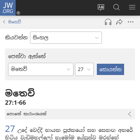
JW.ORG
ලොගින්
(opens
Change
JW.ORG
වි
new
site
වෙබ්
පෙ
මතෙව්
window)
language
අඩවියෙන
සොයන්න
කියවන්න
පෙන්වා ඇත්තේ
පරිච්ඡේදය
බයිබලයේ
පොත්
මතෙව්
27:1-66
පොතේ සාරාංශයක්
27
උදේ වෙද්දී නායක පූජකයෝ සහ සෙනඟ අතරේ
හිටිය වැඩිමහල්ලෝ හැමෝම යේසුස්ව මරන්නේ