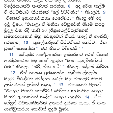
ගන්න තීරණය කළා. ඒක මිල දී ගත්තේ
විදේශිකයන්ව තැන්පත් කරන්න.
8
අද වෙන කල්ම
+
ඒ පිට්ටනියට කියන්නේ “ලේ පිට්ටනිය”
කියලයි.
9
ඒකෙන් අනාගතවක්තෘ යෙරෙමියා
කියපු මේ දේ
*
ඉටු වුණා. “එයාලා ඒ මිනිසා වෙනුවෙන් නියම කරපු
මුදල වන රිදී කාසි 30 (ඊශ්‍රායෙල්වරුන්ගෙන්
සමහරදෙනෙක් ඔහු වෙනුවෙන් නියම කළේ ඒ ගාණයි)
අරගෙන,
10
කුඹල්කරුගේ පිට්ටනියට ගෙව්වා. ඒක
+
වුණේ යෙහෝවා
මට කියපු විදිහටයි.”
*
11
යේසුස්ව ආණ්ඩුකාරයා ඉස්සරහට අරන් ගියාම
ආණ්ඩුකාරයා ඔහුගෙන් ඇහුවා “ඔයා යුදෙව්වන්ගේ
රජද” කියලා. “ඔව්, ඒක හරි”
කියලා යේසුස් කිව්වා.
*
+
12
ඒත් නායක පූජකයෝයි, වැඩිමහල්ලෝයි
ඔහුට විරුද්ධව චෝදනා කරද්දී ඔහු එයාලට කිසිම
+
උත්තරයක් දුන්නේ නැහැ.
13
එතකොට පිලාත්
“එයාලා ඔයාට කොච්චර චෝදනා කරනවාද කියලා
ඔයාට ඇහෙන්නේ නැද්ද” කියලා ඇහුවා.
14
ඒත්
යේසුස් වචනයකින්වත් උත්තර දුන්නේ නැහැ. ඒ ගැන
ආණ්ඩුකාරයා ගොඩක් පුදුම වුණා.