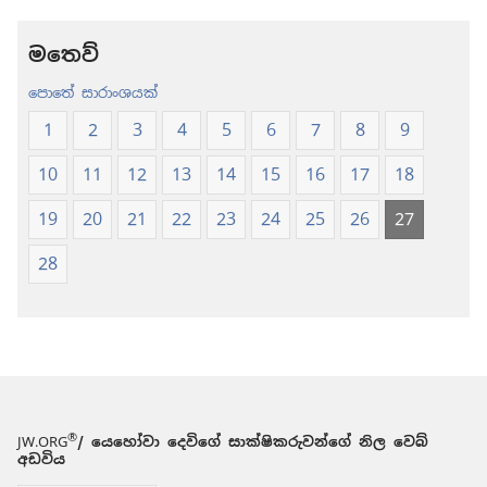
-
-
නව
නව
මතෙව්
ලොව
ලොව
පොතේ සාරාංශයක්
පරිවර්තනය
පරිවර්තනය
(2024 සංශෝධනය
(2024 සංශ
1
2
3
4
5
6
7
8
9
10
11
12
13
14
15
16
17
18
19
20
21
22
23
24
25
26
27
28
®
JW.ORG
/ යෙහෝවා දෙවිගේ සාක්ෂිකරුවන්ගේ නිල වෙබ්
අඩවිය