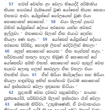
57
හවස් වෙන්න ළං වෙලා තියෙද්දී අරිමාතිය
කියන නගරයේ වැසියෙක් වුණ යෝසෙප් කියන කෙනා
එතනට ආවා. යේසුස්ගේ ගෝලයෙක් වුණ එයා
+
පොහොසත් කෙනෙක්.
58
එයා පිලාත් ළඟට
ගිහින් යේසුස්ගේ දේහය අරගෙන යන්න අවසර
+
ඉල්ලුවා.
එතකොට පිලාත් ඒක එයාට දෙන්න
+
කියලා අණ කළා.
59
යෝසෙප් යේසුස්ගේ දේහය
+
අරගෙන පිරිසිදු, හොඳම ලිනන් රෙදිවලින් ඔතලා
+
60
අලුත් සොහොන් ගෙයක
ඒක තැන්පත් කළා.
*
පර්වතයක් කපලා හදලා තිබුණ ඒ සොහොන් ගේ
යෝසෙප්ට අයිති එකක්. සොහොන් ගෙට ඇතුල් වෙන
තැනට ලොකු ගලක් පෙරළලා ඒක වහලා එයා
එතනින් ගියා.
61
ඒත් මරියා මග්දලේනා සහ මරියා
කියලා හඳුන්වපු අනිත් කාන්තාව දිගටම සොහොන්
+
ගේ ඉස්සරහට වෙලා ඉඳගෙන හිටියා.
+
62
සූදානම් වෙන දවසට පහුවෙනිදා
නායක
පූජකයෝයි, පරිසිවරුයි පිලාත් ඉස්සරහා රැස් වෙලා
63
මෙහෙම කිව්වා. “උතුමාණෙනි, ඒ වංචාකාරයා