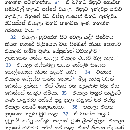
ගහන්න පටන්ගත්තා.
31
ඒ විදිහට ඔහුට ගොඩක්
සමච්චල් කළාට පස්සේ එයාලා ඔහුට අන්දවපු සළුව
ගලවලා ඔහුගේ පිට වස්ත්‍ර ආයෙත් ඔහුට ඇන්දුවා.
ඊටපස්සේ එයාලා ඔහුව කණුවක ඇණ ගහන්න
+
අරගෙන ගියා.
32
එයාලා නුවරෙන් පිට වෙලා යද්දී සිරේනිය
කියන නගරේ වැසියෙක් වන සීමොන් කියන කෙනාව
එයාලට හම්බ වුණා. යේසුස්ගේ වධකණුව
*
+
උස්සගෙන යන්න කියලා එයාලා එයාට බල කළා.
33
එයාලා හිස්කබල කියන තේරුම තියෙන
+
ගොල්ගොතා කියන තැනට ආවා.
34
එතනදී
එයාලා යේසුස්ට තිත්ත දෙයක්
මිශ්‍ර කරපු වයින්
*
+
බොන්න දුන්නා.
ඒත් ඒකේ රහ දැනුණාම ඔහු ඒක
බොන්නේ නැතුව හිටියා.
35
එයාලා ඔහුව කණුවේ
ඇණ ගැහුවාට පස්සේ දාදු දාලා ඔහුගේ පිට වස්ත්‍ර
+
එයාලා අතරේ බෙදාගත්තා.
36
එයාලා එතන
ඉඳගෙන ඔහුව මුර කළා.
37
ඒ වගේම ඔහුට
දඬුවම් කරපු හේතුව සඳහන් වුණ ලියවිල්ලක් එයාලා
ඔහුගේ ඔළුවට උඩින් සවි කළා. ඒකේ ලියලා තිබුණේ