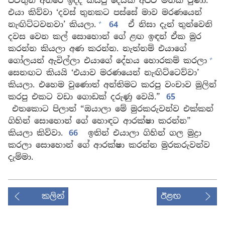
ජීවතුන් අතරේ ඉද්දී කියපු දෙයක් අපිට මතක් වුණා.
එයා කිව්වා ‘දවස් තුනකට පස්සේ මාව මරණයෙන්
+
නැඟිට්ටවනවා’ කියලා.
64
ඒ නිසා දැන් තුන්වෙනි
දවස වෙන කල් සොහොන් ගේ ළඟ ඉඳන් ඒක මුර
කරන්න කියලා අණ කරන්න. නැත්නම් එයාගේ
+
ගෝලයන් ඇවිල්ලා එයාගේ දේහය හොරකම් කරලා
සෙනඟට කියයි ‘එයාව මරණයෙන් නැඟිට්ටෙව්වා’
කියලා. එහෙම වුණොත් අන්තිමට කරපු වංචාව මුලින්
කරපු එකට වඩා ගොඩක් දරුණු වෙයි.”
65
එතකොට පිලාත් “ඔයාලා මේ මුරකරුවන්ව එක්කන්
ගිහින් සොහොන් ගේ හොඳට ආරක්ෂා කරන්න”
කියලා කිව්වා.
66
ඉතින් එයාලා ගිහින් ගල මුද්‍රා
කරලා සොහොන් ගේ ආරක්ෂා කරන්න මුරකරුවන්ව
දැම්මා.
කලින්
ඊළඟ