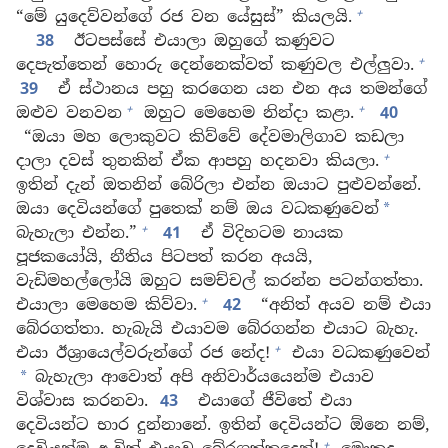
+
“මේ යුදෙව්වන්ගේ රජ වන යේසුස්” කියලයි.
38
ඊටපස්සේ එයාලා ඔහුගේ කණුවට
+
දෙපැත්තෙන් හොරු දෙන්නෙක්වත් කණුවල එල්ලුවා.
39
ඒ ස්ථානය පහු කරගෙන යන එන අය තමන්ගේ
+
+
ඔළුව වනවන
ඔහුට මෙහෙම නින්දා කළා.
40
“ඔයා මහ ලොකුවට කිව්වේ දේවමාලිගාව කඩලා
+
දාලා දවස් තුනකින් ඒක ආපහු හදනවා කියලා.
ඉතින් දැන් ඔතනින් බේරිලා එන්න ඔයාට පුළුවන්නේ.
ඔයා දෙවියන්ගේ පුතෙක් නම් ඔය වධකණුවෙන්
*
+
බැහැලා එන්න.”
41
ඒ විදිහටම නායක
පූජකයෝයි, නීතිය පිටපත් කරන අයයි,
වැඩිමහල්ලෝයි ඔහුට සමච්චල් කරන්න පටන්ගත්තා.
+
එයාලා මෙහෙම කිව්වා.
42
“අනිත් අයව නම් එයා
බේරගත්තා. හැබැයි එයාවම බේරගන්න එයාට බැහැ.
+
එයා ඊශ්‍රායෙල්වරුන්ගේ රජ නේද!
එයා වධකණුවෙන්
බැහැලා ආවොත් අපි අනිවාර්යයෙන්ම එයාව
*
විශ්වාස කරනවා.
43
එයාගේ ජීවිතේ එයා
දෙවියන්ට භාර දුන්නානේ. ඉතින් දෙවියන්ට ඕනෙ නම්,
+