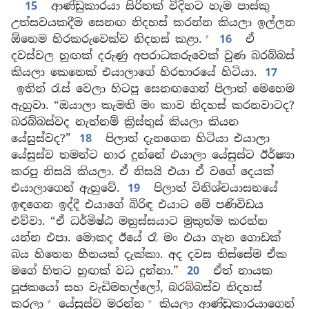
15
ආණ්ඩුකාරයා සිරිතක් විදිහට හැම පාස්කු
උත්සවයකදීම සෙනඟ නිදහස් කරන්න කියලා ඉල්ලන
+
ඕනෙම හිරකරුවෙක්ව නිදහස් කළා.
16
ඒ
දවස්වල හුඟක් දරුණු අපරාධකරුවෙක් වුණ බරබ්බස්
කියලා කෙනෙක් එයාලාගේ හිරභාරයේ හිටියා.
17
ඉතින් රැස් වෙලා හිටපු සෙනඟගෙන් පිලාත් මෙහෙම
ඇහුවා. “ඔයාලා කැමති මං කාව නිදහස් කරනවාටද?
බරබ්බස්වද නැත්නම් ක්‍රිස්තුස් කියලා කියන
යේසුස්වද?”
18
පිලාත් දැනගෙන හිටියා එයාලා
යේසුස්ව තමන්ට භාර දුන්නේ එයාලා යේසුස්ට ඊර්ෂ්‍යා
කරපු නිසයි කියලා. ඒ නිසයි එයා ඒ වගේ දෙයක්
එයාලාගෙන් ඇහුවේ.
19
පිලාත් විනිශ්චයාසනයේ
ඉඳගෙන ඉද්දී එයාගේ බිරිඳ එයාට මේ පණිවිඩය
එව්වා. “ඒ ධර්මිෂ්ඨ මනුස්සයාට මුකුත්ම කරන්න
යන්න එපා. මොකද ඊයේ රෑ මං එයා ගැන ගොඩක්
බය හිතෙන හීනයක් දැක්කා. අද දවස තිස්සේම ඒක
මගේ හිතට හුඟක් වධ දුන්නා.”
20
ඒත් නායක
පූජකයෝ සහ වැඩිමහල්ලෝ, බරබ්බස්ව නිදහස්
+
+
කරලා
යේසුස්ව මරන්න
කියලා ආණ්ඩුකාරයාගෙන්