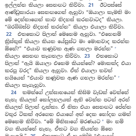
ඉල්ලන්න කියලා සෙනඟට කිව්වා.
21
ඊටපස්සේ
ආණ්ඩුකාරයා සෙනඟගෙන් ඇහුවා “ඔයාලා කැමති මං
මේ දෙන්නාගෙන් කාව නිදහස් කරනවාටද” කියලා.
“බරබ්බස්ව නිදහස් කරන්න” කියලා එයාලා කිව්වා.
22
එතකොට පිලාත් මෙහෙම ඇහුවා. “එහෙනම්
ක්‍රිස්තුස් කියලා කියන යේසුස්ට මං මොනවාද කරන්න
+
ඕනේ?” “එයාව කණුවක ඇණ ගහලා මරන්න”
කියලා සෙනඟ කෑගහලා කිව්වා.
23
එතකොට
පිලාත් “ඇයි ඔයාලා එහෙම කියන්නේ? මොකක්ද එයා
කරපු වරද” කියලා ඇහුවා. ඒත් එයාලා තවත්
+
හයියෙන් “එයාව කණුවක ඇණ ගහලා මරන්න”
කියලා කෑගැහුවා.
24
තමන්ගේ උත්සාහයෙන් කිසිම වැඩක් වෙන්නේ
නැහැ කියලත් කෝලහලයක් ඇති වෙන්න පටන් අරන්
කියලත් පිලාත් දැක්කා. ඒ නිසා එයා සෙනඟට පේන්න
වතුර ටිකක් අරගෙන එයාගේ අත් දෙක හෝදන ගමන්
මෙහෙම කිව්වා. “මේ මිනිසාගේ මරණයට
මං නම්
*
වග කියන්නේ නැහැ. ඒකට වග කියන්න ඕනෙ