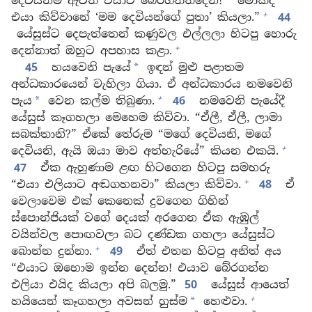
දෙවියන්ම ඇවිත් එයාව බේරගත්තදෙන්!
මොකද
+
එයා කිව්වානේ ‘මම දෙවියන්ගේ පුතා’ කියලා.”
44
යේසුස්ට දෙපැත්තෙන් කණුවල එල්ලලා හිටපු හොරු
+
දෙන්නාත් ඔහුට අපහාස කළා.
45
හයවෙනි පැයේ
ඉඳන් මුළු පළාතම
*
අන්ධකාරයෙන් වැහිලා ගියා. ඒ අන්ධකාරය නමවෙනි
+
පැය
වෙන කල්ම තිබුණා.
46
නමවෙනි පැයේදී
*
යේසුස් කෑගහලා මෙහෙම කිව්වා. “ඒලී, ඒලී, ලාමා
සබක්තානි?” ඒකේ තේරුම “මගේ දෙවියනි, මගේ
+
දෙවියනි, ඇයි ඔයා මාව අත්හැරියේ” කියන එකයි.
47
ඒක ඇහුණාම ළඟ හිටගෙන හිටපු සමහරු
+
“එයා එලියාට අඬගහනවා” කියලා කිව්වා.
48
ඒ
වෙලාවෙම එක් කෙනෙක් දුවගෙන ගිහින්
ස්පොන්ජියක් වගේ දෙයක් අරගෙන ඒක ඇඹුල්
වයින්වල පොඟවලා බට දණ්ඩක ගහලා යේසුස්ට
+
බොන්න දුන්නා.
49
ඒත් එතන හිටපු අනිත් අය
“එයාට ඔහොම ඉන්න දෙන්න! එයාව බේරගන්න
එලියා එයිද කියලා අපි බලමු.”
50
යේසුස් ආයෙත්
+
හයියෙන් කෑගහලා අවසන් හුස්ම
හෙළුවා.
*