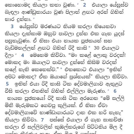
+
කොහොමද කියලා කතා වුණා.
2
එයාලා යේසුස්ව
බැඳලා ආණ්ඩුකාරයා වුණ පිලාත් ළඟට අරන් ගිහින්
+
භාර දුන්නා.
3
යේසුස්ව මරණයට නියම කරලා තියෙනවා
කියලා දැක්කාම ඔහුව පාවලා දුන්න එක ගැන යූදස්
පසුතැවුණා. ඒ නිසා එයා නායක පූජකයන් සහ
වැඩිමහල්ලන් ළඟට ගිහින් රිදී කාසි
30 එයාලට
*
+
දීලා
4
මෙහෙම කිව්වා. “මං කළේ ලොකු වරදක්!
මොකද මං ඔයාලට පාවලා දුන්නේ කිසිම වරදක්
කළේ නැති කෙනෙක්ව.”
එතකොට එයාලා “ඉතින්
*
අපිට මොකද? ඒක ඔයාගේ ප්‍රශ්නයක්” කියලා කිව්වා.
5
ඉතින් එයා රිදී කාසි ටික දේවමාලිගාව ඇතුළට
+
වීසි කරලා එතනින් ගිහින් එල්ලිලා මැරුණා.
6
නායක පූජකයෝ රිදී කාසි ටික අරගෙන “මේ සල්ලි
මිනී මැරුමකට ගෙවපු කුලියක්. ඒ නිසා ඒවා
දේවමාලිගාවේ භාණ්ඩාගාරයට දාන එක හරි නැහැ”
කියලා කිව්වා.
7
පස්සේ එයාලා ඒ ගැන සාකච්ඡා
කරලා ඒ සල්ලිවලින් කුඹල්කරුගේ පිට්ටනිය මිල දී