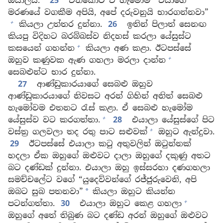
ඔයාලයි.”
25
එතකොට ඒ හැමෝම “එයාගේ
මරණයේ වගකීම අපියි, අපේ දරුවනුයි භාරගන්නවා”
+
කියලා උත්තර දුන්නා.
26
ඉතින් පිලාත් සෙනඟ
කියපු විදිහට බරබ්බස්ව නිදහස් කරලා යේසුස්ට
+
කසයෙන් ගහන්න
කියලා අණ කළා. ඊටපස්සේ
+
ඔහුව කණුවක ඇණ ගහලා මරලා දාන්න
සෙබළුන්ට භාර දුන්නා.
27
ආණ්ඩුකාරයාගේ සෙබළු ඔහුව
ආණ්ඩුකාරයාගේ නිවසට අරන් ගිහින් අනිත් සෙබළු
හැමෝවම එතනට රැස් කළා. ඒ සෙබළු හැමෝම
+
යේසුස්ව වට කරගත්තා.
28
එයාලා යේසුස්ගේ පිට
+
වස්ත්‍ර ගලවලා තද රතු පාට සළුවක්
ඔහුට ඇන්දුවා.
29
ඊටපස්සේ එයාලා කටු අතුවලින් ඔටුන්නක්
හදලා ඒක ඔහුගේ ඔළුවට දාලා ඔහුගේ දකුණු අතට
බට දණ්ඩක් දුන්නා. එයාලා ඔහු ඉස්සරහා දණගහලා
සමච්චලේට වගේ “යුදෙව්වන්ගේ රජ්ජුරුවෙනි, අපි
ඔබට සුබ පතනවා”
කියලා ඔහුට කියන්න
*
+
පටන්ගත්තා.
30
එයාලා ඔහුට කෙළ ගහලා
ඔහුගේ අතේ තිබුණ බට දණ්ඩ අරන් ඔහුගේ ඔළුවට