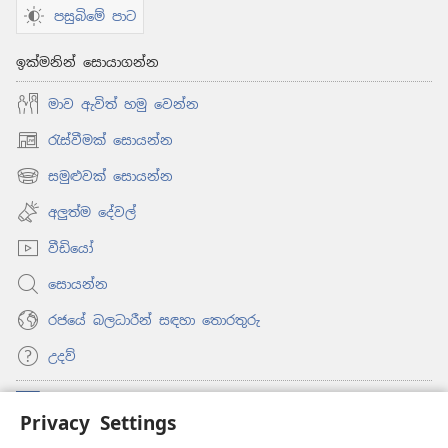
පසුබිමේ පාට
ඉක්මනින් සොයාගන්න
මාව ඇවිත් හමු වෙන්න
රැස්වීමක් සොයන්න
(opens
new
සමුළුවක් සොයන්න
(opens
window)
new
අලුත්ම දේවල්
window)
වීඩියෝ
සොයන්න
රජයේ බලධාරීන් සඳහා තොරතුරු
උදව්
සම්මාදම්
(opens
Privacy Settings
new