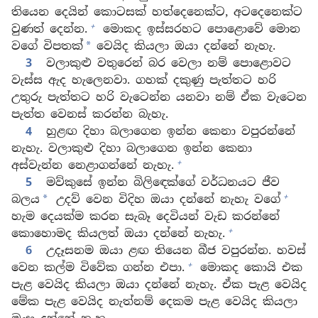
තියෙන දෙයින් කොටසක් හත්දෙනෙක්ට, අටදෙනෙක්ට
+
වුණත් දෙන්න.
මොකද ඉස්සරහට පොළොවේ මොන
වගේ විපතක්
වෙයිද කියලා ඔයා දන්නේ නැහැ.
*
3
වලාකුළු වතුරෙන් බර වෙලා නම් පොළොවට
වැස්ස ඇද හැලෙනවා. ගහක් දකුණු පැත්තට හරි
උතුරු පැත්තට හරි වැටෙන්න යනවා නම් ඒක වැටෙන
පැත්ත වෙනස් කරන්න බැහැ.
4
හුළඟ දිහා බලාගෙන ඉන්න කෙනා වපුරන්නේ
නැහැ. වලාකුළු දිහා බලාගෙන ඉන්න කෙනා
+
අස්වැන්න නෙළාගන්නේ නැහැ.
5
මව්කුසේ ඉන්න බිලිඳෙක්ගේ වර්ධනයට ජීව
+
බලය
උදව් වෙන විදිහ ඔයා දන්නේ නැහැ වගේ
*
හැම දෙයක්ම කරන සැබෑ දෙවියන් වැඩ කරන්නේ
+
කොහොමද කියලත් ඔයා දන්නේ නැහැ.
6
උදෑසනම ඔයා ළඟ තියෙන බීජ වපුරන්න. හවස්
+
වෙන කල්ම විවේක ගන්න එපා.
මොකද කොයි එක
පැළ වෙයිද කියලා ඔයා දන්නේ නැහැ. ඒක පැළ වෙයිද
මේක පැළ වෙයිද නැත්නම් දෙකම පැළ වෙයිද කියලා