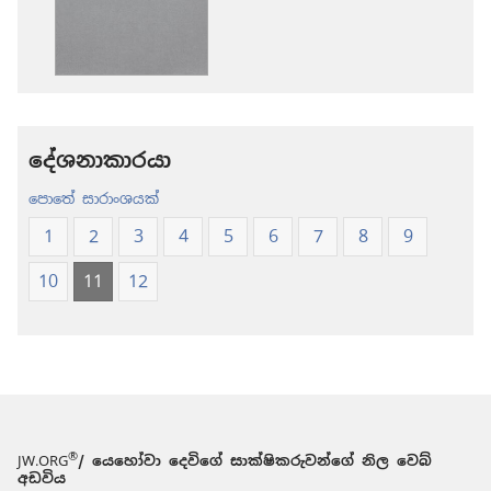
පුළුවන්
පුළුවන්
ක්‍රම
ක්‍රම
ශුද්ධ
ශුද්ධ
බයිබලය
බයිබලය
-
-
නව
නව
දේශනාකාරයා
ලොව
ලොව
පොතේ සාරාංශයක්
පරිවර්තනය
පරිවර්තනය
(2024 සංශෝධනය
(2024 සංශ
1
2
3
4
5
6
7
8
9
10
11
12
®
JW.ORG
/ යෙහෝවා දෙවිගේ සාක්ෂිකරුවන්ගේ නිල වෙබ්
අඩවිය