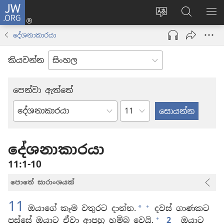
JW.ORG
ලොගින්
(opens
Change
JW.ORG
වි
new
site
වෙබ්
පෙ
දේශනාකාරයා
window)
language
අඩවියෙන
සොයන්න
කියවන්න
පෙන්වා ඇත්තේ
පරිච්ඡේදය
බයිබලයේ
පොත්
දේශනාකාරයා
11:1-10
පොතේ සාරාංශයක්
11
+
ඔයාගේ කෑම වතුරට දාන්න.
දවස් ගාණකට
*
+
පස්සේ ඔයාට ඒවා ආපහු හම්බ වෙයි.
2
ඔයාට