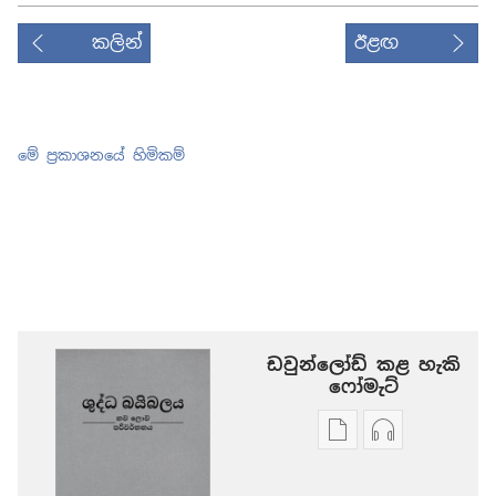
කලින්
ඊළඟ
මේ ප්‍රකාශනයේ හිමිකම්
ඩවුන්ලෝඩ් කළ හැකි
‍‍ෆෝමැට්
ප්‍රකාශන
ඕඩියෝ
ඩවුන්ලෝඩ්
ඩවුන්ලෝඩ්
කරගන්න
කරගන්න