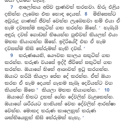
ඔයා දන්නේ නැහැ.
7
ආලෝකය අපිව ප්‍රාණවත් කරනවා. හිරු එළිය
දකින්න ලැබෙන එක හොඳ දෙයක්.
8
මිනිසෙක්ට
අවුරුදු ගාණක් ජීවත් වෙන්න ලැබෙනවා නම් එයා ඒ
+
හැම දවසක්ම සතුටින් ගත කරන්න ඕනේ.
හැබැයි
අඳුරු දවස් ගොඩක් තියෙන්න පුළුවන් කියලත් එයා
මතක තියාගන්න ඕනේ. ඉදිරියේදී එන ඒ හැම
+
දවසක්ම කිසි තේරුමක් නැති දවස්.
9
තරුණයෙනි, යෞවන කාලය සතුටින් ගත
කරන්න. තරුණ වයසේ ඉද්දී ජීවිතේ සතුටින් ගත
කරන්න. ඔයාගේ හිතේ ආශාවන් ඉටු කරගන්න.
ඔයාට හරියි කියලා පේන දේ කරන්න. ඒත් ඔයා
කරන ඒ හැම දෙයක් ගැනම සැබෑ දෙවියන්ට වග
+
කියන්න ඕනෙ
කියලා මතක තියාගන්න.
10
*
ඔයාගේ හිතට දුකක් ගේන දේවලින් වැළකෙන්න.
ඔයාගේ ශරීරයට හානියක් වෙන දේවලින් ආරක්ෂා
වෙන්න. මොකද තරුණ කාලෙනුත් තරුණ
+
ශක්තියෙනුත් කිසි තේරුමක් නැහැ.