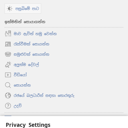
පසුබිමේ පාට
ඉක්මනින් සොයාගන්න
මාව ඇවිත් හමු වෙන්න
රැස්වීමක් සොයන්න
(opens
new
සමුළුවක් සොයන්න
(opens
window)
new
අලුත්ම දේවල්
window)
වීඩියෝ
සොයන්න
රජයේ බලධාරීන් සඳහා තොරතුරු
උදව්
සම්මාදම්
(opens
Privacy Settings