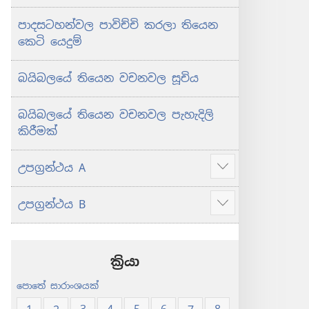
පාදසටහන්වල පාවිච්චි කරලා තියෙන
කෙටි යෙදුම්
බයිබලයේ තියෙන වචනවල සූචිය
බයිබලයේ තියෙන වචනවල පැහැදිලි
කිරීමක්
උපග්‍රන්ථය A
Show
more
උපග්‍රන්ථය B
Show
more
ක්‍රියා
පොතේ සාරාංශයක්