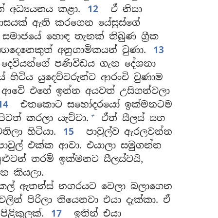
න් අධ්‍යයනය කළා.
12
ඒ නිසා
වාසයක් ඇති කරගෙන යේසුස්ගේ
සමාජයේ හොඳ තැනක් තිබුණ ග්‍රීක
 හුඟදෙනෙකුත් අනුගාමිකයන් වුණා.
13
 දෙවියන්ගේ පණිවිඩය ගැන දේශනා
ිටිය යුදෙව්වරුන්ට ආරංචි වුණාම
 ආවේ එහේ ඉන්න අයවත් උසිගන්වලා
14
එතකොට සහෝදරයෝ ඉක්මනටම
+
පිටත් කරලා යැව්වා.
ඒත් සීලස් සහ
ිලා හිටියා.
15
පාවුල්ව ඇරලවන්න
ාවුල් එක්ක ආවා. එයාලා සමුගන්න
පුළුවන් තරම් ඉක්මනට සීලස්වයි,
න කියලා.
 කල් ඇතන්ස් නගරයට වෙලා බලාගෙන
වලින් පිරිලා තියෙනවා එයා දැක්කා. ඒ
ළිකුලක්.
17
ඉතින් එයා