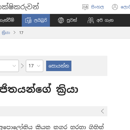
ක්ෂිකරුවන්
සිංහල
ලොග
භාෂාව
(o
තෝරන්න
ne
ැන්වීම්
ලයිබ්‍රරි
පුවත්
අපි ගැන
wi
ක්‍රියා
17
පරිච්ඡේදය
ිතයන්ගේ ක්‍රියා
 අපොලෝනිය කියන නගර හරහා ගිහින්