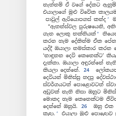
නැත්නම් ඒ වගේ දේකට ඇහුම්කන
එයාලාගේ මුළු විවේක කාලය
+
පාවුල් ඇරියොපගස් කන්ද
ම
“ඇතන්ස්වල පුරුෂයෙනි, අන
ගැන ලොකු භක්තියක්
තියෙ
*
කරන හැම දේකින්ම ඒක පේන
යද්දී ඔයාලා නමස්කාර කරන 
‘නාඳුනන දෙවි කෙනෙක්ට’ කි
දැක්කා. ඔයාලා අඳුරන්නේ නැ
කියලා දෙන්නේ.
24
ලෝකයත්
දෙවියන් මිනිස්සු හදපු දේවස
ස්වර්ගයටත් පොළොවටත් ස්වාමී
අඩුවක් නැති නිසා ඔහුට මින
මොකද හැම කෙනෙක්ටම ජීවිත
දෙන්නේ ඔහුයි.
26
ඔහු එක ම
+
කළා.
එයාලා මුළු පොළොව පු