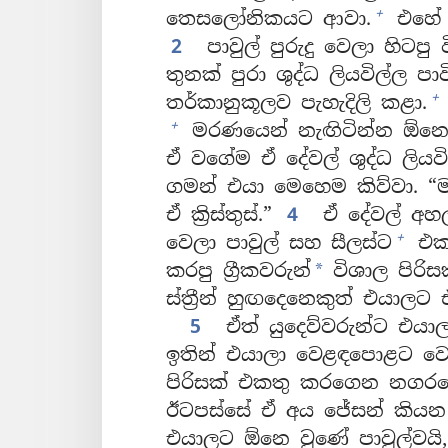
+
තෙසලෝනිකයට ආවා.
එහේ ය
2
පාවුල් පුරුදු වෙලා හිටපු 
තුනක් පුරා ශුද්ධ ලියවිල්ල ප
+
තර්කානුකූලව පැහැදිලි කළා.
+
මරණයෙන් නැඟිටින්න ඕනෙ
ඒ වගේම ඒ දේවල් ශුද්ධ ලියව
ගමන් එයා මෙහෙම කිව්වා. “
ඒ ක්‍රිස්තුස්.”
4
ඒ දේවල් අහල
+
වෙලා පාවුල් සහ සීලස්ට
එකත
කරපු ග්‍රීකවරුන්
විශාල පිරිස
*
ස්ත්‍රීන් හුඟදෙනෙකුත් එයාලට
5
ඒත් යුදෙව්වරුන්ට එයාල
ඉතින් එයාලා වෙළඳපොළට ව
පිරිසක් එකතු කරගෙන නගර
ඊටපස්සේ ඒ අය ජේසන් කියන
එයාලට ඕනෙ වුණේ පාවුල්වයි