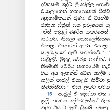
දවසකම ශුද්ධ ලියවිල්ල හොඳි
එයාලාගෙන් හුඟදෙනෙක් විශ්
අනුගාමිකයන් වුණා. ඒ වගේම 
ජාතික ස්ත්‍රීන් සහ පුරුෂයන්
ඒත් පාවුල් බෙරීය නගරයෙත්
කරනවා කියලා තෙසලෝනිකයේ හ
එයාලා එහෙටත් ආවා. එයාලා
+
කලබලයක් ඇති කරන්නයි.
පාවුල්ව මුහුදු වෙරළ පැත්තට 
තිමෝති බෙරීය නගරයේම නැවත
ගිය අය ඇතන්ස් වෙන කල්ම ප
කලින් පාවුල් එයාලට කිව්වා 
+
තිමෝතිවයි
එයා ළඟට එවන්
16
පාවුල් ඒ දෙන්නා එන
ඉද්දී නගරය දෙවිවරුන්ගේ රූප
ගැන එයාට ඇති වුණේ ලොකු පි