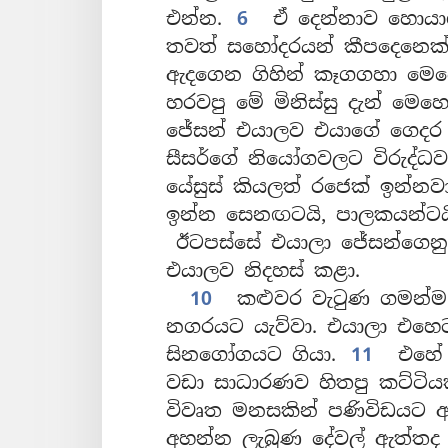
එන්න.
6
ඒ දෙන්නාව හොයාග
තවත් සහෝදරයන් කීපදෙනෙක
ඇදගෙන ගිහින් කෑගගහා මෙහ
හරවපු මේ මිනිස්සු දැන් මෙහෙ
ජේසන් එයාලව එයාගේ ගෙදර
සීසර්ගේ නියෝගවලට විරුද්ධ
යේසුස් කියලත් රජෙක් ඉන්නවා
ඉන්න සෙනඟටයි, පාලකයන්ටය
ඊටපස්සේ එයාලා ජේසන්ගෙනුය
එයාලව නිදහස් කළා.
10
කළුවර වැටුණ ගමන්ම ස
නගරයට යැව්වා. එයාලා එහෙට 
සිනගෝගයට ගියා.
11
එහේ 
වඩා සාධාරණව හිතපු කට්ටිය
විවෘත මනසකින් පණිවිඩයට ඇ
අහන්න ලැබුණ දේවල් ඇත්තද