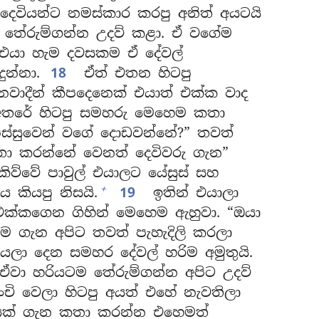
 දෙවියන්ට නමස්කාර කරපු අනිත් අයටයි
ල් තේරුම්ගන්න උදව් කළා. ඒ වගේම
එයා හැම දවසකම ඒ දේවල්
ුන්නා.
18
ඒත් එතන හිටපු
ශනවාදීන් කීපදෙනෙක් එයාත් එක්ක වාද
අතරේ හිටපු සමහරු මෙහෙම කතා
පිස්සුවෙන් වගේ දොඩවන්නේ?” තවත්
තා කරන්නේ වෙනත් දෙවිවරු ගැන”
කිව්වේ පාවුල් එයාලට යේසුස් සහ
+
 කියපු නිසයි.
19
ඉතින් එයාලා
එක්කගෙන ගිහින් මෙහෙම ඇහුවා. “ඔයා
ීම ගැන අපිට තවත් පැහැදිලි කරලා
යලා දෙන සමහර දේවල් හරිම අමුතුයි.
 ඒවා හරියටම තේරුම්ගන්න අපිට උදව්
චි වෙලා හිටපු අයත් එහේ නැවතිලා
දෙයක් ගැන කතා කරන්න එහෙමත්