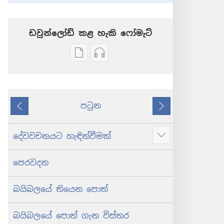
ඩවුන්ලෝඩ් කළ හැකි ‍‍ෆෝමැට්
ප්‍රකාශන
ඕඩියෝ
ඩවුන්ලෝඩ්
ඩවුන්ලෝඩ්
කරගන්න
කරගන්න
පුළුවන්
පුළුවන්
පටුන
ක්‍රම
ක්‍රම
කලින්
ඊළඟ
ශුද්ධ
ශුද්ධ
බයිබලය
බයිබලය
දේවවචනයට හැඳින්වීමක්
Show
-
-
more
නව
නව
පෙරවදන
ලොව
ලොව
පරිවර්තනය
පරිවර්තනය
බයිබලයේ තියෙන පොත්
(2024 සංශෝධනය)
(2024 සංශෝධනය)
බයිබලයේ පොත් ගැන විස්තර