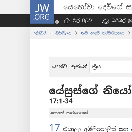
JW.ORG
යෙහෝවා දෙවිගේ සා
මුල් පිටුව
බයිබල් ඉග
ලයිබ්‍රරි
බයිබලය
නව ලොව පරිවර්තනය
පෙන්වා ඇත්තේ
බයිබලයේ
පොත්
යේසුස්ගේ නියෝජ
17:1-34
පොතේ සාරාංශයක්
17
එයාලා අම්ෆිපොලිස් සහ