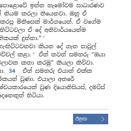
ොළොවේ ඉන්න හැමෝවම සාධාරණව
 නියම කරලා තියෙනවා. ඔහු ඒ
කරපු මිනිසෙක් මාර්ගයෙන්. ඒ වගේම
ඟිට්ටවලා ඒ දේ අනිවාර්යයෙන්ම
+
යක් දුන්නා.”
ැඟිට්ටවනවා කියන දේ ගැන පාවුල්
+
ච්චල් කළා.
ඒත් තවත් සමහරු “ඔයා
ෙලාවක කතා කරමු” කියලා කිව්වා.
ා.
34
ඒත් සමහරු එයාත් එක්ක
මිකයන් වුණා. එයාලා අතරේ
චයකාරයෙක් වුණ දියොනිසියස්, දමරිස්
නෙකුත් හිටියා.
ඊළඟ