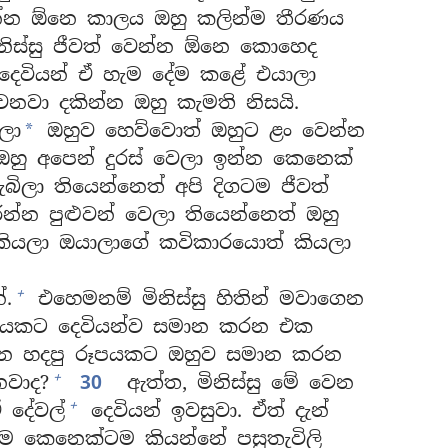
න්න ඕනෙ කාලය ඔහු කලින්ම තීරණය
මිනිස්සු ජීවත් වෙන්න ඕනෙ කොහෙද
ෙවියන් ඒ හැම දේම කළේ එයාලා
වා දකින්න ඔහු කැමති නිසයි.
ලා
ඔහුව හෙව්වොත් ඔහුට ළං වෙන්න
*
ු අපෙන් දුරස් වෙලා ඉන්න කෙනෙක්
බිලා තියෙන්නෙත් අපි දිගටම ජීවත්
න්න පුළුවන් වෙලා තියෙන්නෙත් ඔහු
’ කියලා ඔයාලාගේ කවිකාරයොත් කියලා
+
්.
එහෙමනම් මිනිස්සු හිතින් මවාගෙන
ූපයකට දෙවියන්ව සමාන කරන එක
ොදාගෙන හදපු රූපයකට ඔහුව සමාන කරන
+
නවාද?
30
ඇත්ත, මිනිස්සු මේ වෙන
+
 දේවල්
දෙවියන් ඉවසුවා. ඒත් දැන්
ම කෙනෙක්ටම කියන්නේ පසුතැවිලි