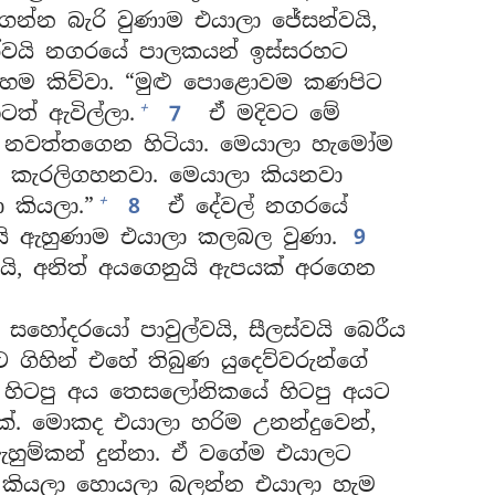
න්න බැරි වුණාම එයාලා ජේසන්වයි,
්වයි නගරයේ පාලකයන් ඉස්සරහට
ෙම කිව්වා. “මුළු පොළොවම කණපිට
+
ටත් ඇවිල්ලා.
7
ඒ මදිවට මේ
 නවත්තගෙන හිටියා. මෙයාලා හැමෝම
ව කැරලිගහනවා. මෙයාලා කියනවා
+
 කියලා.”
8
ඒ දේවල් නගරයේ
ි ඇහුණාම එයාලා කලබල වුණා.
9
ි, අනිත් අයගෙනුයි ඇපයක් අරගෙන
හෝදරයෝ පාවුල්වයි, සීලස්වයි බෙරීය
ගිහින් එහේ තිබුණ යුදෙව්වරුන්ගේ
හිටපු අය තෙසලෝනිකයේ හිටපු අයට
ක්. මොකද එයාලා හරිම උනන්දුවෙන්,
හුම්කන් දුන්නා. ඒ වගේම එයාලට
 කියලා හොයලා බලන්න එයාලා හැම