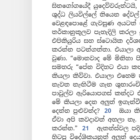
සිනගෝගයේදී යුදෙව්වරුන්ටයි,
ශුද්ධ ලියවිල්ලේ තියෙන දේව
වෙළඳපොළේ ගැවසුණ අයටත් 
තර්කානුකූලව පැහැදිලි කරලා ද
එපිකියුරිය සහ ස්ටොයික දර්
කරන්න පටන්ගත්තා. එයාලා 
වුණා. “මොනවාද මේ මිනිහා 
සමහරු “පේන විදිහට එයා ක
කියලා කිව්වා. එයාලා එහෙම 
නැවත නැඟිටීම ගැන ශුභාරංචිය
පාවුල්ව ඇරියොපගස් කන්දට 
මේ කියලා දෙන අලුත් ඉගැන්ව
දෙන්න පුළුවන්ද?
20
ඔයා කි
ඒවා අපි කවදාවත් අහලා නෑ.
කරන්න.”
21
ඇතන්ස්වල පදිං
හිටපු විදේශිකයනුත් අලුත් 