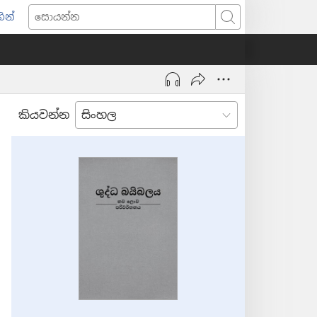
ින්
pens
සොයන්න
w
ndow)
කියවන්න