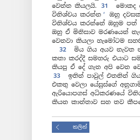
වෙන්න කියලයි.
31
මොකද ප
+
විනිශ්චය කරන්න
ඔහු දවසක්
විනිශ්චය කරන්නේ ඔහුම පත් 
ඔහු ඒ මිනිසාව මරණයෙන් නැ
වෙනවා කියලා හැමෝටම සහතික
32
මිය ගිය අයව නැවත න
කතා කරද්දී සමහරු එයාට සම
කියපු ඒ දේ ගැන අපි වෙන ව
33
ඉතින් පාවුල් එතනින් ගිය
එකතු වෙලා යේසුස්ගේ අනුගා
ඇරියොපගස් අධිකරණයේ විනිශ්
කියන කාන්තාව සහ තව කීපදෙ
කලින්