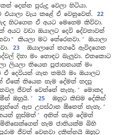
් දෙන්න පුරුදු වෙලා හිටියා.
ම එයාලා වැය කළේ ඒ වෙනුවෙන්.
22
ැද හිටගෙන ඒ අයට මෙහෙම කිව්වා.
ිත් අයට වඩා ඔයාලට දෙවි දේවතාවන්
+
නවා
කියලා මට තේරෙනවා.
ඔයාලා
*
වා.
23
ඔයාලාගේ නගරේ ඇවිදගෙන
දේවල් දිහා මං හොඳට බැලුවා. එතකොට
යලා ලියලා තියෙන පූජාසනයක් මං
ති ඒ දෙවියන් ගැන තමයි මං ඔයාලට
 ඒකේ තියෙන හැම දේමත් හදපු
+
්ථානවල ජීවත් වෙන්නේ නැහැ.
මොකද
+
න් ඔහුයි.
25
ඔහුට කිසිම දේකින්
+
ිස්සුන්ගේ ඇප උපස්ථාන ඕනෙත් නැහැ.
+
යත් හුස්මත්
අනිත් හැම දේමත්
ිනිසෙක්ගෙන් හැම ජාතියක්ම බිහි
රාම ජීවත් වෙනවා දකින්නයි ඔහුට