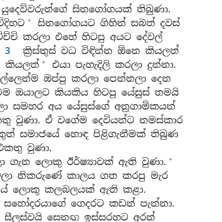
ුදෙව්වරුන්ගේ සිනගෝගයක් තිබුණා.
+
විදිහට
සිනගෝගයට ගිහින් සබත් දවස්
ාවිච්චි කරලා එහේ හිටපු අයට දේවල්
3
ක්‍රිස්තුස් වධ විඳින්න ඕනෙ කියලත්
+
 කියලත්
එයා පැහැදිලි කරලා දුන්නා.
ිල්ලෙන්ම ඔප්පු කරලා පෙන්නලා දෙන
මම ඔයාලට කියකිය හිටපු යේසුස් තමයි
ා සමහර අය යේසුස්ගේ අනුගාමිකයන්
ු වුණා. ඒ වගේම දෙවියන්ට නමස්කාර
කුත් සමාජයේ හොඳ පිළිගැනීමක් තිබුණ
 එකතු වුණා.
+
ා ගැන ලොකු ඊර්ෂ්‍යාවක් ඇති වුණා.
ෙලා නිකරුණේ කාලය ගත කරපු මැර
යේ ලොකු කලබලයක් ඇති කළා.
 සහෝදරයාගේ ගෙදරට කඩන් පැන්නා.
, සීලස්වයි සෙනඟ ඉස්සරහට අරන්