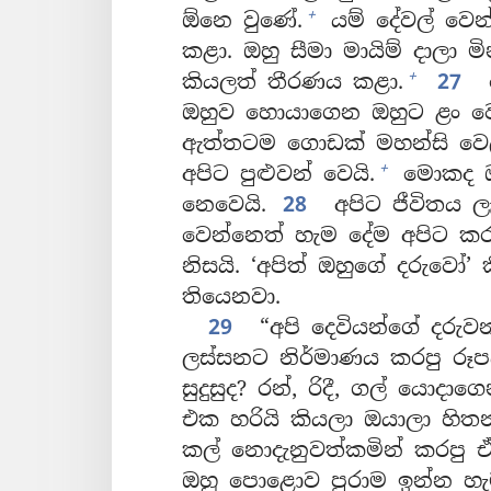
+
ඕනෙ වුණේ.
යම් දේවල් වෙ
කළා. ඔහු සීමා මායිම් දාලා 
+
කියලත් තීරණය කළා.
27
ද
ඔහුව හොයාගෙන ඔහුට ළං වෙන
ඇත්තටම ගොඩක් මහන්සි වෙ
+
අපිට පුළුවන් වෙයි.
මොකද ඔහ
නෙවෙයි.
28
අපිට ජීවිතය ලැ
වෙන්නෙත් හැම දේම අපිට කර
නිසයි. ‘අපිත් ඔහුගේ දරුවෝ
තියෙනවා.
29
“අපි දෙවියන්ගේ දරුවන
ලස්සනට නිර්මාණය කරපු ර
සුදුසුද? රන්, රිදී, ගල් ය
එක හරියි කියලා ඔයාලා හිත
කල් නොදැනුවත්කමින් කරපු ඒ
ඔහු පොළොව පුරාම ඉන්න හැ