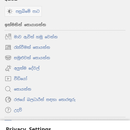
පසුබිමේ පාට
ඉක්මනින් සොයාගන්න
මාව ඇවිත් හමු වෙන්න
රැස්වීමක් සොයන්න
(opens
new
සමුළුවක් සොයන්න
(opens
window)
new
අලුත්ම දේවල්
window)
වීඩියෝ
සොයන්න
රජයේ බලධාරීන් සඳහා තොරතුරු
උදව්
සම්මාදම්
(opens
Privacy Settings