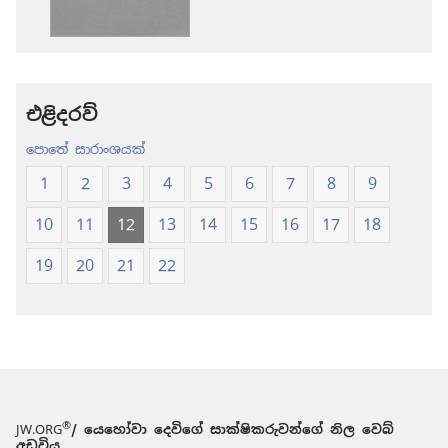
ක්‍රම
ක්‍රම
ශුද්ධ
ශුද්ධ
බයිබලය
බයිබලය
-
-
නව
නව
එළිදරව්
ලොව
ලොව
පොතේ සාරාංශයක්
පරිවර්තනය
පරිවර්තනය
(2024 සංශෝධනය
(2024 සංශ
1
2
3
4
5
6
7
8
9
10
11
12
13
14
15
16
17
18
19
20
21
22
®
JW.ORG
/ යෙහෝවා දෙවිගේ සාක්ෂිකරුවන්ගේ නිල වෙබ්
අඩවිය