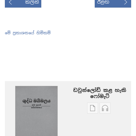
කලින්
ඊළඟ
මේ ප්‍රකාශනයේ හිමිකම්
ඩවුන්ලෝඩ් කළ හැකි
‍‍ෆෝමැට්
ප්‍රකාශන
ඕඩියෝ
ඩවුන්ලෝඩ්
ඩවුන්ලෝඩ්
කරගන්න
කරගන්න
පුළුවන්
පුළුවන්