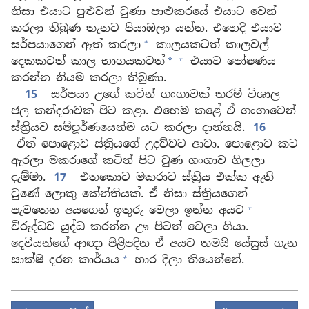
නිසා එයාට පුළුවන් වුණා පාළුකරයේ එයාට වෙන්
කරලා තිබුණ තැනට පියාඹලා යන්න. එහෙදී එයාව
+
සර්පයාගෙන් ඈත් කරලා
කාලයකටත් කාලවල්
+
දෙකකටත් කාල භාගයකටත්
එයාව පෝෂණය
*
කරන්න නියම කරලා තිබුණා.
15
සර්පයා උගේ කටින් ගංගාවක් තරම් විශාල
ජල කන්දරාවක් පිට කළා. එහෙම කළේ ඒ ගංගාවෙන්
ස්ත්‍රියව සම්පූර්ණයෙන්ම යට කරලා දාන්නයි.
16
ඒත් පොළොව ස්ත්‍රියගේ උදව්වට ආවා. පොළොව කට
ඇරලා මකරාගේ කටින් පිට වුණ ගංගාව ගිලලා
දැම්මා.
17
එතකොට මකරාට ස්ත්‍රිය එක්ක ඇති
වුණේ ලොකු කේන්තියක්. ඒ නිසා ස්ත්‍රියගෙන්
+
පැවතෙන අයගෙන් ඉතුරු වෙලා ඉන්න අයට
විරුද්ධව යුද්ධ කරන්න ඌ පිටත් වෙලා ගියා.
දෙවියන්ගේ ආඥා පිළිපදින ඒ අයට තමයි යේසුස් ගැන
+
සාක්ෂි දරන කාර්යය
භාර දීලා තියෙන්නේ.