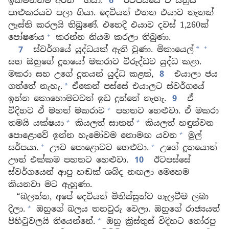
ඉක්මනින්ම අරන්
ගියා.
6
ඊටපස්සේ ඒ ස්ත්‍රිය
*
පාළුකරයට පලා ගියා. දෙවියන් එතන එයාට තැනක්
ලෑස්ති කරලයි තිබුණේ. එහෙදී එයාව දවස් 1,260ක්
+
පෝෂණය
කරන්න නියම කරලා තිබුණා.
+
7
ස්වර්ගයේ යුද්ධයක් ඇති වුණා. මිකායෙල්
*
සහ ඔහුගේ දූතයෝ මකරාට විරුද්ධව යුද්ධ කළා.
මකරා සහ උගේ දූතයන් යුද්ධ කළත්,
8
එයාලා ජය
ගත්තේ නැහැ.
ඒකෙන් පස්සේ එයාලට ස්වර්ගයේ
*
ඉන්න කොහොමටවත් ඉඩ දුන්නේ නැහැ.
9
ඒ
+
විදිහට ඒ මහත් මකරාව
පහතට හෙළුවා. ඒ මකරා
+
+
තමයි යක්ෂයා
කියලත් සාතන්
කියලත් හඳුන්වන
+
පොළොවේ ඉන්න හැමෝවම නොමඟ යවන
මුල්
+
+
සර්පයා.
ඌව පොළොවට හෙළුවා.
උගේ දූතයොත්
ඌත් එක්කම පහතට හෙළුවා.
10
ඊටපස්සේ
ස්වර්ගයෙන් ආපු හඬක් ශබ්ද නඟලා මෙහෙම
කියනවා මට ඇහුණා.
“බලන්න, අපේ දෙවියන් මිනිස්සුන්ට ගැලවීම ලබා
+
දීලා.
ඔහුගේ බලය තහවුරු වෙලා. ඔහුගේ රාජ්‍යයත්
+
පිහිටුවලයි තියෙන්නේ.
ඔහු ක්‍රිස්තුස් විදිහට තෝරපු