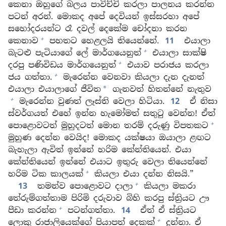
කෙනා ඔහුගේ බලය පාවිච්චි කරලා පාලනය කරන්න
පටන් අරන්. මොකද අපේ දෙවියන් ඉස්සරහා අපේ
සහෝදරයන්ට රෑ දවල් දෙකේම චෝදනා කරන
+
කෙනාව
පහතට හෙළලයි තියෙන්නේ.
11
එයාලා
+
බැටළු පැටියාගේ ලේ මාර්ගයෙනුත්
එයාලා සාක්ෂි
+
දරපු පණිවිඩය මාර්ගයෙනුත්
එයාව පරාජය කරලා
+
ජය ගත්තා.
මැරෙන්න වෙනවා කියලා දැන දැනත්
එයාලා එයාලාගේ ජීවිත
ගැනවත් හිතන්නේ නැතුව
*
+
මැරෙන්න වුණත් ලෑස්ති වෙලා හිටියා.
12
ඒ නිසා
ස්වර්ගයත් එහේ ඉන්න හැමෝමත් සතුටු වෙන්න! ඒත්
+
පොළොවටත් මුහුදටත් මොන තරම් දරුණු විපතකට
මුහුණ දෙන්න වෙයිද! මොකද යක්ෂයා ඔයාලා ළඟට
බැහැලා ඇවිත් ඉන්නේ හරිම කේන්තියෙන්. එයා
කේන්තියෙන් ඉන්නේ එයාට ඉතුරු වෙලා තියෙන්නේ
+
හරිම ටික කාලයක්
කියලා එයා දන්න නිසයි.”
+
13
තමන්ව පොළොවට දාලා
කියලා මකරා
තේරුම්ගත්තාම පිරිමි දරුවාව බිහි කරපු ස්ත්‍රියට ඌ
+
පීඩා කරන්න
පටන්ගත්තා.
14
ඒත් ඒ ස්ත්‍රියට
+
ලොකු රාජාලියෙක්ගේ පියාපත් දෙකක්
දුන්නා. ඒ