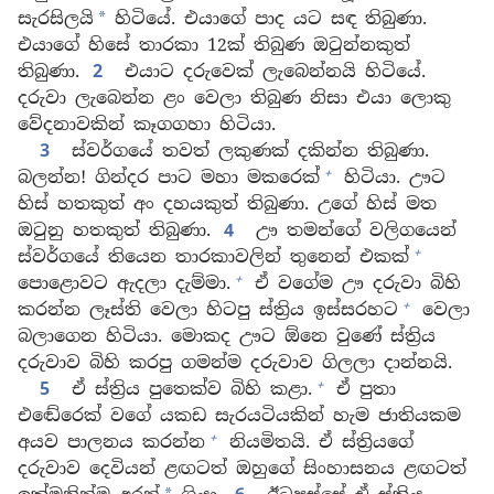
සැරසිලයි
හිටියේ. එයාගේ පාද යට සඳ තිබුණා.
*
එයාගේ හිසේ තාරකා 12ක් තිබුණ ඔටුන්නකුත්
තිබුණා.
2
එයාට දරුවෙක් ලැබෙන්නයි හිටියේ.
දරුවා ලැබෙන්න ළං වෙලා තිබුණ නිසා එයා ලොකු
වේදනාවකින් කෑගගහා හිටියා.
3
ස්වර්ගයේ තවත් ලකුණක් දකින්න තිබුණා.
+
බලන්න! ගින්දර පාට මහා මකරෙක්
හිටියා. ඌට
හිස් හතකුත් අං දහයකුත් තිබුණා. උගේ හිස් මත
ඔටුනු හතකුත් තිබුණා.
4
ඌ තමන්ගේ වලිගයෙන්
+
ස්වර්ගයේ තියෙන තාරකාවලින් තුනෙන් එකක්
+
පොළොවට ඇදලා දැම්මා.
ඒ වගේම ඌ දරුවා බිහි
+
කරන්න ලෑස්ති වෙලා හිටපු ස්ත්‍රිය ඉස්සරහට
වෙලා
බලාගෙන හිටියා. මොකද ඌට ඕනෙ වුණේ ස්ත්‍රිය
දරුවාව බිහි කරපු ගමන්ම දරුවාව ගිලලා දාන්නයි.
+
5
ඒ ස්ත්‍රිය පුතෙක්ව බිහි කළා.
ඒ පුතා
එඬේරෙක් වගේ යකඩ සැරයටියකින් හැම ජාතියකම
+
අයව පාලනය කරන්න
නියමිතයි. ඒ ස්ත්‍රියගේ
දරුවාව දෙවියන් ළඟටත් ඔහුගේ සිංහාසනය ළඟටත්