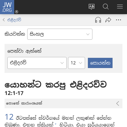
JW.ORG
ලොගින්
(opens
Change
JW.ORG
වි
new
site
වෙබ්
පෙ
එළිදරව්
window)
language
අඩවියෙන
සොයන්න
කියවන්න
පෙන්වා ඇත්තේ
පරිච්ඡේදය
බයිබලයේ
පොත්
යොහන්ට කරපු එළිදරව්ව
12:1-17
පොතේ සාරාංශයක්
12
ඊටපස්සේ ස්වර්ගයේ මහත් ලකුණක් පේන්න
+
තිබුණා. එතන ස්ත්‍රියක්
හිටියා. එයා සූර්යයාගෙන්